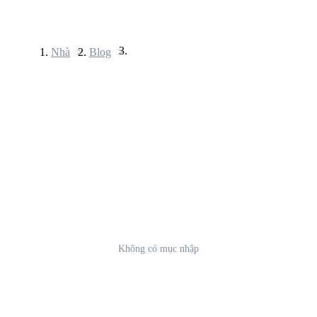
Nhà
>
Blog
>
Hợp đồng tương lai
USDT Futures
Futures sử dụng USDT làm tài sản thế chấp
Không có mục nhập