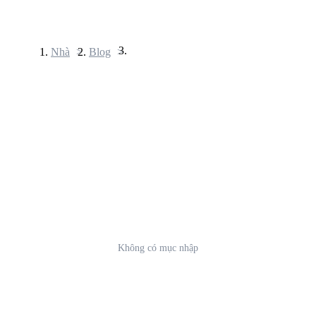
Nhà
>
Blog
>
Hợp đồng tương lai
USDT Futures
Futures sử dụng USDT làm tài sản thế chấp
Không có mục nhập