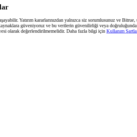
lar
 yaşayabilir. Yatırım kararlarınızdan yalnızca siz sorumlusunuz ve Bitrue
araf kaynaklara güveniyoruz ve bu verilerin güvenilirliği veya doğruluğun
yesi olarak değerlendirilmemelidir. Daha fazla bilgi için
Kullanım Şartla