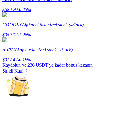
$
589.29
-0.45
%
Rehber
Vadeli İşlemler Başlangıç Kılavuzu
GOOGLX
Alphabet tokenized stock (xStock)
$
359.12
-1.26
%
AAPLX
Apple tokenized stock (xStock)
$
312.42
-0.18
%
Kaydolun ve
236 USDT
'ye kadar bonus kazanın
Şimdi Katıl
Ticaret stratejileri
Nasıl kârlı kalabileceğinizi öğrenin