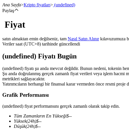
Ana Sayfa
>
Kripto fiyatları
>
(undefined)
Paylaş
Fiyat
Vadeli İşlemler
satın almaktan emin değilseniz, tam
Nasıl Satın Alınır
kılavuzumuza b
Veriler saat (UTC+8) tarihinde güncellendi
(undefined) Fiyatı Bugün
(undefined) fiyatı şu anda mevcut değildir. Bunun nedeni, tokenin henüz 
Şu anda doğrulanmış gerçek zamanlı fiyat verileri veya işlem hacmi mev
metrikleri sağlayacaktır.
Yatırımcıların herhangi bir finansal karar vermeden önce resmi proje d
USDT Vadeli İşlemleri
Grafik Performansı
Teminat olarak USDT kullanan vadeli işlemler
(undefined) fiyat performansını gerçek zamanlı olarak takip edin.
Tüm Zamanların En Yükseği
$
--
Yüksek
(24h)
$
--
Düşük
(24h)
$
--