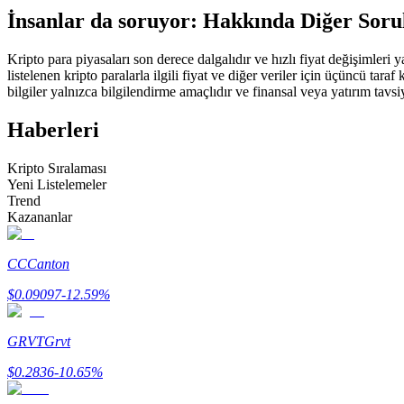
İnsanlar da soruyor: Hakkında Diğer Soru
USDC'yi teminat olarak kullanan vadeli işlemler
Kripto para piyasaları son derece dalgalıdır ve hızlı fiyat değişimleri
listelenen kripto paralarla ilgili fiyat ve diğer veriler için üçüncü t
bilgiler yalnızca bilgilendirme amaçlıdır ve finansal veya yatırım tavsi
Haberleri
Kripto Sıralaması
Yeni Listelemeler
Trend
Kopya Ticaret
Kazananlar
En iyi traderlarla güçlerinizi birleştirin
CC
Canton
$
0.09097
-12.59
%
GRVT
Grvt
$
0.2836
-10.65
%