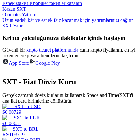
Esnek stake ile popüler tokenler kazanın
Kazan SXT
Kazan
Otomatik Yatırım
Uzun vadeli kâr ve esnek faiz kazanmak için yatırımlarınızı dağıtın
SXT Yatır
Kripto yolculuğunuza dakikalar içinde başlayın
Güvenli bir
kripto ticaret platformunda
canlı kripto fiyatlarını, en iyi
tokenleri ve piyasa trendlerini keşfedin.
App Store
Google Play
Power Piggy
SXT - Fiat Döviz Kuru
Günlük rekabetçi ödüller kazanın
Gerçek zamanlı döviz kurlarını kullanarak Space and Time(SXT)'i
ana fiat para birimlerine dönüştürün.
SXT
to
USD
$
0.00729
SXT
to
EUR
€
0.00631
SXT
to
BRL
R$
0.03719