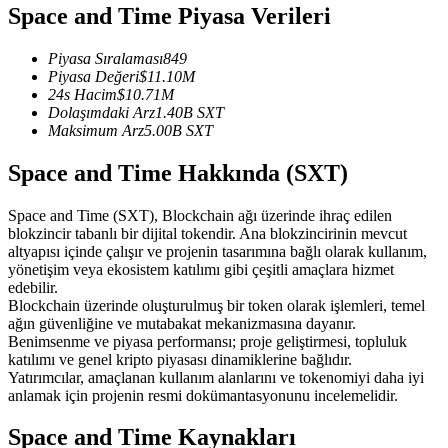
Space and Time Piyasa Verileri
USDC'yi teminat olarak kullanan vadeli işlemler
Piyasa Sıralaması
849
Piyasa Değeri
$
11.10M
24s Hacim
$
10.71M
Dolaşımdaki Arz
1.40B
SXT
Maksimum Arz
5.00B
SXT
Space and Time Hakkında (SXT)
Space and Time (SXT), Blockchain ağı üzerinde ihraç edilen
Kopya Ticaret
blokzincir tabanlı bir dijital tokendir. Ana blokzincirinin mevcut
altyapısı içinde çalışır ve projenin tasarımına bağlı olarak kullanım,
En iyi traderlarla güçlerinizi birleştirin
yönetişim veya ekosistem katılımı gibi çeşitli amaçlara hizmet
edebilir.
Blockchain üzerinde oluşturulmuş bir token olarak işlemleri, temel
ağın güvenliğine ve mutabakat mekanizmasına dayanır.
Benimsenme ve piyasa performansı; proje geliştirmesi, topluluk
katılımı ve genel kripto piyasası dinamiklerine bağlıdır.
Yatırımcılar, amaçlanan kullanım alanlarını ve tokenomiyi daha iyi
anlamak için projenin resmi dokümantasyonunu incelemelidir.
Space and Time Kaynakları