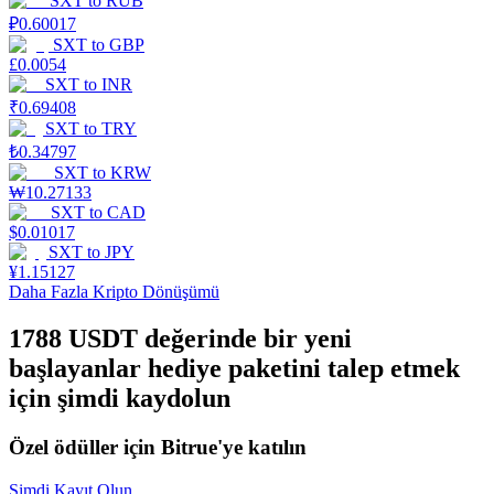
SXT
to
RUB
₽
0.60017
Staking
SXT
to
GBP
£
0.0054
Yüksek getiri ve anında erişim
SXT
to
INR
₹
0.69408
SXT
to
TRY
₺
0.34797
SXT
to
KRW
₩
10.27133
SXT
to
CAD
$
0.01017
SXT
to
JPY
¥
1.15127
Daha Fazla Kripto Dönüşümü
Launchpool
1788 USDT değerinde bir yeni
Popüler token'lar kazanmak için esnek staking
başlayanlar hediye paketini talep etmek
için şimdi kaydolun
Özel ödüller için Bitrue'ye katılın
Şimdi Kayıt Olun