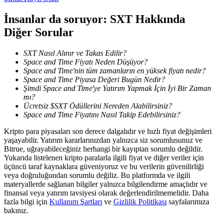
İnsanlar da soruyor: SXT Hakkında
Diğer Sorular
BTR Kilitleme
BTR sahiplerine özel yatırımlar
SXT Nasıl Alınır ve Takas Edilir?
Space and Time Fiyatı Neden Düşüyor?
Space and Time'nin tüm zamanların en yüksek fiyatı nedir?
Space and Time Piyasa Değeri Bugün Nedir?
Şimdi Space and Time'ye Yatırım Yapmak İçin İyi Bir Zaman
mı?
Ücretsiz $SXT Ödüllerini Nereden Alabilirsiniz?
Space and Time Fiyatını Nasıl Takip Edebilirsiniz?
Kripto para piyasaları son derece dalgalıdır ve hızlı fiyat değişimleri
yaşayabilir. Yatırım kararlarınızdan yalnızca siz sorumlusunuz ve
Krediler
Bitrue, uğrayabileceğiniz herhangi bir kayıptan sorumlu değildir.
Yukarıda listelenen kripto paralarla ilgili fiyat ve diğer veriler için
Kripto destekli borçlanma hizmeti
üçüncü taraf kaynaklara güveniyoruz ve bu verilerin güvenilirliği
veya doğruluğundan sorumlu değiliz. Bu platformda ve ilgili
materyallerde sağlanan bilgiler yalnızca bilgilendirme amaçlıdır ve
finansal veya yatırım tavsiyesi olarak değerlendirilmemelidir. Daha
fazla bilgi için
Kullanım Şartları
ve
Gizlilik Politikası
sayfalarımıza
bakınız.