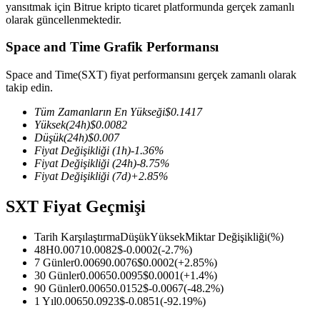
yansıtmak için Bitrue kripto ticaret platformunda gerçek zamanlı
olarak güncellenmektedir.
Space and Time Grafik Performansı
COIN-M Vadeli İşlemleri
Space and Time(SXT) fiyat performansını gerçek zamanlı olarak
takip edin.
Kripto Para Vadeli İşlemleri
Tüm Zamanların En Yükseği
$
0.1417
Yüksek
(24h)
$
0.0082
Düşük
(24h)
$
0.007
TradFi
Fiyat Değişikliği
(1h)
-1.36
%
Fiyat Değişikliği
(24h)
-8.75
%
Hisse senetleri, döviz, değerli metaller ve emtia türevleri
Fiyat Değişikliği
(7d)
+
2.85
%
SXT Fiyat Geçmişi
Tarih Karşılaştırma
Düşük
Yüksek
Miktar Değişikliği
(%)
48H
0.0071
0.0082
$
-0.0002
(
-2.7
%)
7 Günler
0.0069
0.0076
$
0.0002
(
+
2.85
%)
30 Günler
0.0065
0.0095
$
0.0001
(
+
1.4
%)
90 Günler
0.0065
0.0152
$
-0.0067
(
-48.2
%)
1 Yıl
0.0065
0.0923
$
-0.0851
(
-92.19
%)
USDC Vadeli İşlemleri