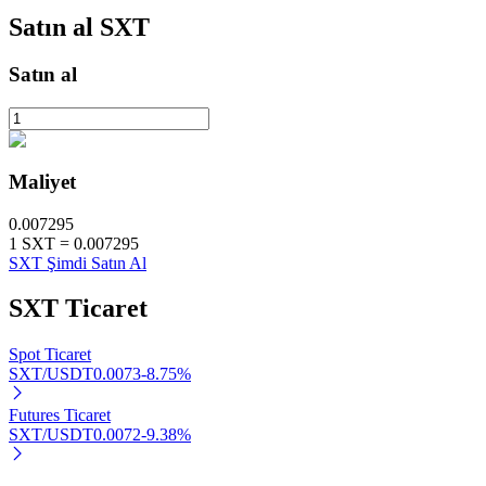
Satın al
SXT
Satın al
Otomatik Yatırım
Uzun vadeli kâr ve esnek çıkarlar elde edin
Maliyet
0.007295
1
SXT
=
0.007295
SXT Şimdi Satın Al
SXT
Ticaret
Spot Ticaret
Stake Etmeyi Öğrenin
SXT/USDT
0.0073
-8.75
%
Pasif gelir kazanma hakkında bilgi edinin
Futures Ticaret
Bitrue
AI
SXT/USDT
0.0072
-9.38
%