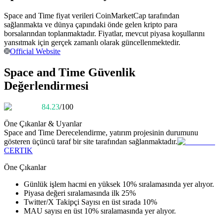
Kopya Tüccarı Olun
Space and Time fiyat verileri CoinMarketCap tarafından
Kâr paylaşımı ve kopya ticaret komisyonlarının tadını çıkarın
sağlanmakta ve dünya çapındaki önde gelen kripto para
borsalarından toplanmaktadır. Fiyatlar, mevcut piyasa koşullarını
yansıtmak için gerçek zamanlı olarak güncellenmektedir.
Official Website
Space and Time Güvenlik
Değerlendirmesi
84.23
/100
Öne Çıkanlar & Uyarılar
Bilgi
Space and Time
Derecelendirme, yatırım projesinin durumunu
gösteren üçüncü taraf bir site tarafından sağlanmaktadır.
Ticaret bilgileri vb. dahil olmak üzere büyük veri analizi.
CERTIK
Öne Çıkanlar
Günlük işlem hacmi en yüksek 10% sıralamasında yer alıyor.
Piyasa değeri sıralamasında ilk 25%
Twitter/X Takipçi Sayısı en üst sırada 10%
MAU sayısı en üst 10% sıralamasında yer alıyor.