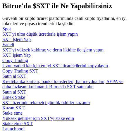
Bitrue'da $SXT ile Ne Yapabilirsiniz
Rehber
Güvenli bir kripto ticaret platformunda canlı kripto fiyatlarını, en iyi
Vadeli İşlemler Başlangıç Kılavuzu
tokenleri ve piyasa trendlerini keşfedin.
Spot
SXT'yi ultra düşük ücretlerle işlem yapın
SXT İşlem Yap
Vadeli
SXT'yi yüksek kaldıraç ve derin likidite ile işlem yapın
SXT İşlem Yap
Copy Trading
Uzun vadeli kâr için en iyi SXT ticaretçilerini kopyalayın
Copy Trading SXT
Satın al SXT
Kredi/banka kartları, banka transferleri, fiat mevduatları, SEPA ve
Ticaret stratejileri
daha fazlasını kullanarak Bitrue'da SXT satın alın
Satın al SXT
Nasıl kârlı kalabileceğinizi öğrenin
Esnek Stake
SXT üzerinde rekabetçi günlük ödüller kazanın
Kazan SXT
Stake etme
Yüksek getiriler için SXT'yi stake edin
Stake etme SXT
Launchpool