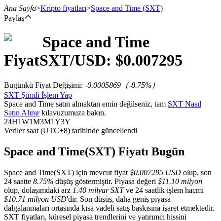
Ana Sayfa
>
Kripto fiyatları
>
Space and Time
(SXT)
Paylaş
Space and Time
Vadeli İşlemler
Fiyat
SXT
/USD: $
0.007295
Bugünkü Fiyat Değişimi
:
-0.0005869
（
-8.75
%）
SXT Şimdi İşlem Yap
Space and Time satın almaktan emin değilseniz, tam
SXT Nasıl
Satın Alınır
kılavuzumuza bakın.
24H
1W
1M
3M
1Y
3Y
Veriler saat (UTC+8) tarihinde güncellendi
USDT Vadeli İşlemleri
Space and Time(SXT) Fiyatı Bugün
Teminat olarak USDT kullanan vadeli işlemler
Space and Time(SXT) için mevcut fiyat
$0.007295 USD
olup, son
24 saatte
8.75%
düşüş göstermiştir. Piyasa değeri
$11.10 milyon
olup, dolaşımdaki arz
1.40 milyar SXT
ve 24 saatlik işlem hacmi
$10.71 milyon USD
'dir. Son düşüş, daha geniş piyasa
dalgalanmaları ortasında kısa vadeli satış baskısına işaret etmektedir.
SXT fiyatları, küresel piyasa trendlerini ve yatırımcı hissini