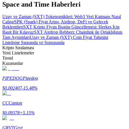
Space and Time Haberleri
Uzay ve Zaman (SXT) Tokenomikleri: Web3 Veri Katmanı Nasıl
Çalışır
SPK (Spark) Fiyat Artışı, Airdrop, DeFi ve Gelecek
Beklentileri
SXT Kripto Fiyatı Bugün Güncellemesi: Herkes İçin
Basit Bir Kılavuz
SXT Airdrop Rehberi: Chainlink ile Ortaklığının
Bitrue Ortakları
Tam Ayrıntıları
Uzay ve Zaman (SXT) Coin Fiyat Tahmini
Listeleme Sırasında ve Sonrasında
Kripto Sıralaması
Yeni Listelemeler
Trend
Kazananlar
PIPEDOG
Pipedog
$
0.002407
-15.48
%
Bitrue İş Ortağı
Kullanıcı başına %65'e kadar komisyon!
CC
Canton
$
0.09378
+
5.15
%
GRVT
Grvt