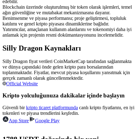
edebilir.
USDC'yi teminat olarak kullanan vadeli işlemler
Blockchain üzerinde oluşturulmuş bir token olarak işlemleri, temel
ağın güvenliğine ve mutabakat mekanizmasına dayanır.
Benimsenme ve piyasa performansı; proje geliştirmesi, topluluk
katılımı ve genel kripto piyasası dinamiklerine bağlıdır.
Yatırımcılar, amaçlanan kullanım alanlarını ve tokenomiyi daha iyi
anlamak için projenin resmi dokümantasyonunu incelemelidir.
Silly Dragon Kaynakları
Silly Dragon fiyat verileri CoinMarketCap tarafından sağlanmakta
ve dünya çapındaki önde gelen kripto para borsalarından
Kopya Ticaret
toplanmaktadır. Fiyatlar, mevcut piyasa koşullarını yansıtmak için
gerçek zamanlı olarak güncellenmektedir.
En iyi traderlarla güçlerinizi birleştirin
Official Website
Kripto yolculuğunuza dakikalar içinde başlayın
Güvenli bir
kripto ticaret platformunda
canlı kripto fiyatlarını, en iyi
tokenleri ve piyasa trendlerini keşfedin.
App Store
Google Play