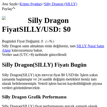
Ana Sayfa
>
Kripto fiyatları
>
Silly Dragon
(SILLY)
Paylaş
Silly Dragon
Vadeli İşlemler
Fiyat
SILLY
/USD: $
0
Bugünkü Fiyat Değişimi
:
0
（
--
%）
Silly Dragon satın almaktan emin değilseniz, tam
SILLY Nasıl Satın
Alınır
kılavuzumuza bakın.
Veriler saat (UTC+8) tarihinde güncellendi
Silly Dragon(SILLY) Fiyatı Bugün
USDT Vadeli İşlemleri
Silly Dragon(SILLY) için mevcut fiyat $0 USD'dir. İşlem yakın
zamanda başlamıştır ve 24 saatlik değişim metrikleri henüz tam
Teminat olarak USDT kullanan vadeli işlemler
olarak belirlenmemiştir. Yeterli işlem hacmi kaydedildiğinde piyasa
verileri görüntülenecektir.
Silly Dragon Grafik Performansı
Silly Dragon(SILLY) fiyat performansını gerçek zamanlı olarak