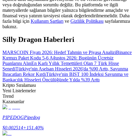
veya doğruluğundan sorumlu değiliz. Bu platformda ve ilgili
materyallerde sağlanan bilgiler yalnızca bilgilendirme amaçlıdır ve
Rehber
finansal veya yatırım tavsiyesi olarak değerlendirilmemelidir. Daha
fazla bilgi için
Kullanım Şartları
ve
Gizlilik Politikası
sayfalarımıza
Vadeli İşlemler Başlangıç Kılavuzu
bakınız.
Silly Dragon Haberleri
MARSCOIN Fiyatı 2026: Hedef Tahmin ve Piyasa Analizi
Binance
Kırmızı Paket Kodu 5-6 Ağustos 2026: Bugünün Ücretsiz
Puanlarını Alın
En Karlı Yıllık Temettüleri Olan 7 Türk Hisse
Senedi
Türkiye'nin Aselsan Hisseleri 2026'da %90 Arttı, Savunma
İhracatları Rekor Kırdı
Türkiye'nin BIST 100 İndeksi Savunma ve
Bankacılık Hisseleri Öncülüğünde Yılda %39 Arttı
Kripto Sıralaması
Ticaret stratejileri
Yeni Listelemeler
Nasıl kârlı kalabileceğinizi öğrenin
Trend
Kazananlar
PIPEDOG
Pipedog
$
0.002514
+
151.40
%