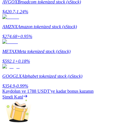
AVGOX
Broadcom tokenized stock (xStock)
Staking
$
420.7
-1.24
%
Yüksek getiri ve anında erişim
AMZNX
Amazon tokenized stock (xStock)
$
274.68
+
0.95
%
METAX
Meta tokenized stock (xStock)
$
592.1
+
0.18
%
GOOGLX
Alphabet tokenized stock (xStock)
Launchpool
$
354.9
-0.99
%
Popüler token'lar kazanmak için esnek staking
Kaydolun ve
1788 USDT
'ye kadar bonus kazanın
Şimdi Katıl