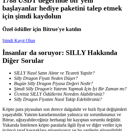
1788 USDT değerinde bir yeni
Kopya Tüccarı Olun
başlayanlar hediye paketini talep etmek
Kâr paylaşımı ve kopya ticaret komisyonlarının tadını çıkarın
için şimdi kaydolun
Özel ödüller için Bitrue'ye katılın
Şimdi Kayıt Olun
İnsanlar da soruyor: SILLY Hakkında
Diğer Sorular
SILLY Nasıl Satın Alınır ve Ticareti Yapılır?
Bilgi
Silly Dragon Fiyatı Neden Düşer?
Bugün Silly Dragon Piyasa Değeri Nedir?
Ticaret bilgileri vb. dahil olmak üzere büyük veri analizi.
Şimdi Silly Dragon'e Yatırım Yapmak İçin İyi Bir Zaman mı?
Ücretsiz SILLY Ödüllerini Nereden Alabilirsiniz?
Silly Dragon Fiyatını Nasıl Takip Edebilirsiniz?
Kripto para piyasaları son derece dalgalıdır ve hızlı fiyat değişimleri
yaşayabilir. Yatırım kararlarınızdan yalnızca siz sorumlusunuz ve
Bitrue, uğrayabileceğiniz herhangi bir kayıptan sorumlu değildir.
Yukarıda listelenen kripto paralarla ilgili fiyat ve diğer veriler için
üçüncü taraf kaynaklara güveniyoruz ve bu verilerin güvenilirliği