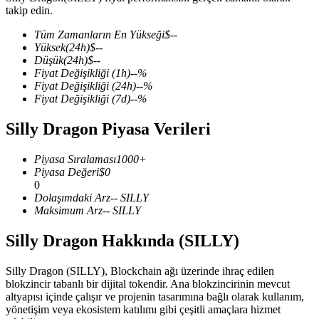
takip edin.
Tüm Zamanların En Yükseği
$
--
Yüksek
(24h)
$
--
Düşük
(24h)
$
--
COIN-M Vadeli İşlemleri
Fiyat Değişikliği
(1h)
--
%
Fiyat Değişikliği
(24h)
--
%
Kripto Para Vadeli İşlemleri
Fiyat Değişikliği
(7d)
--
%
Silly Dragon Piyasa Verileri
TradFi
Piyasa Sıralaması
1000+
Hisse senetleri, döviz, değerli metaller ve emtia türevleri
Piyasa Değeri
$
0
0
Dolaşımdaki Arz
--
SILLY
Maksimum Arz
--
SILLY
Silly Dragon Hakkında (SILLY)
Silly Dragon (SILLY), Blockchain ağı üzerinde ihraç edilen
blokzincir tabanlı bir dijital tokendir. Ana blokzincirinin mevcut
altyapısı içinde çalışır ve projenin tasarımına bağlı olarak kullanım,
yönetişim veya ekosistem katılımı gibi çeşitli amaçlara hizmet
USDC Vadeli İşlemleri