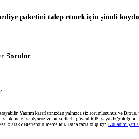
ediye paketini talep etmek için şimdi kayd
r Sorular
?
 yaşayabilir. Yatırım kararlarınızdan yalnızca siz sorumlusunuz ve Bitrue
araf kaynaklara güveniyoruz ve bu verilerin güvenilirliği veya doğruluğun
yesi olarak değerlendirilmemelidir. Daha fazla bilgi için
Kullanım Şartla