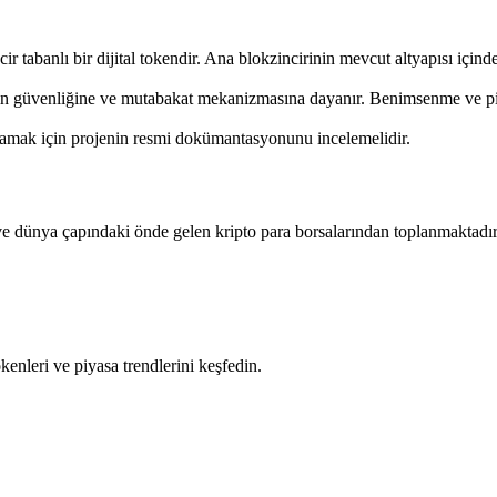
tabanlı bir dijital tokendir. Ana blokzincirinin mevcut altyapısı içinde
ğın güvenliğine ve mutabakat mekanizmasına dayanır. Benimsenme ve piyas
nlamak için projenin resmi dokümantasyonunu incelemelidir.
 dünya çapındaki önde gelen kripto para borsalarından toplanmaktadır. 
okenleri ve piyasa trendlerini keşfedin.