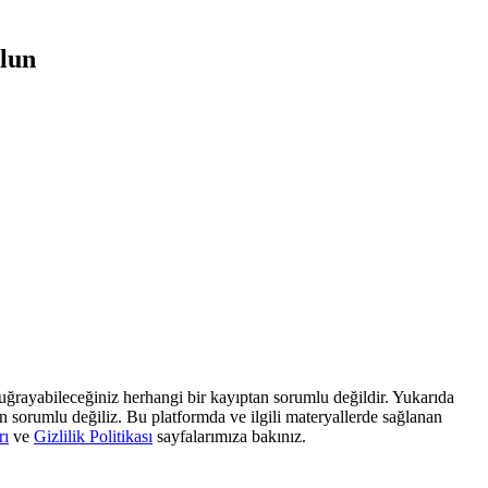
olun
, uğrayabileceğiniz herhangi bir kayıptan sorumlu değildir. Yukarıda
dan sorumlu değiliz. Bu platformda ve ilgili materyallerde sağlanan
rı
ve
Gizlilik Politikası
sayfalarımıza bakınız.