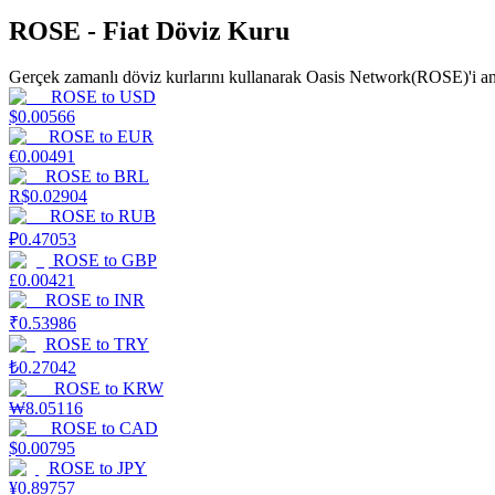
ROSE - Fiat Döviz Kuru
Rehber
Gerçek zamanlı döviz kurlarını kullanarak Oasis Network(ROSE)'i ana
Vadeli İşlemler Başlangıç Kılavuzu
ROSE
to
USD
$
0.00566
ROSE
to
EUR
€
0.00491
ROSE
to
BRL
R$
0.02904
ROSE
to
RUB
₽
0.47053
ROSE
to
GBP
£
0.00421
ROSE
to
INR
Ticaret stratejileri
₹
0.53986
ROSE
to
TRY
Nasıl kârlı kalabileceğinizi öğrenin
₺
0.27042
ROSE
to
KRW
₩
8.05116
ROSE
to
CAD
$
0.00795
ROSE
to
JPY
¥
0.89757