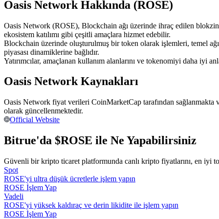
Oasis Network Hakkında (ROSE)
USDC'yi teminat olarak kullanan vadeli işlemler
Oasis Network (ROSE), Blockchain ağı üzerinde ihraç edilen blokzincir 
ekosistem katılımı gibi çeşitli amaçlara hizmet edebilir.
Blockchain üzerinde oluşturulmuş bir token olarak işlemleri, temel a
piyasası dinamiklerine bağlıdır.
Yatırımcılar, amaçlanan kullanım alanlarını ve tokenomiyi daha iyi a
Oasis Network Kaynakları
Oasis Network fiyat verileri CoinMarketCap tarafından sağlanmakta ve
Kopya Ticaret
olarak güncellenmektedir.
Official Website
En iyi traderlarla güçlerinizi birleştirin
Bitrue'da $ROSE ile Ne Yapabilirsiniz
Güvenli bir kripto ticaret platformunda canlı kripto fiyatlarını, en iyi t
Spot
ROSE'yi ultra düşük ücretlerle işlem yapın
ROSE İşlem Yap
Vadeli
ROSE'yi yüksek kaldıraç ve derin likidite ile işlem yapın
ROSE İşlem Yap