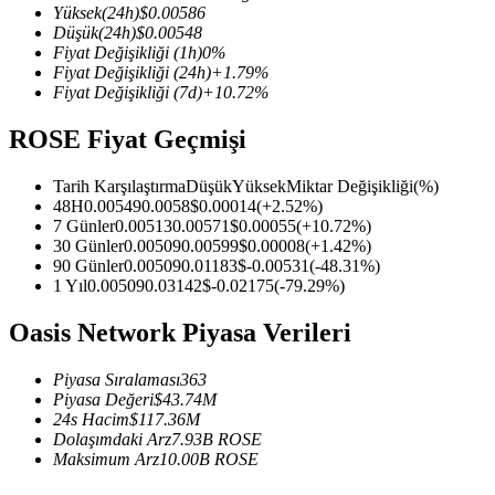
Yüksek
(24h)
$
0.00586
Düşük
(24h)
$
0.00548
Fiyat Değişikliği
(1h)
0
%
Fiyat Değişikliği
(24h)
+
1.79
%
Fiyat Değişikliği
(7d)
+
10.72
%
COIN-M Vadeli İşlemleri
ROSE Fiyat Geçmişi
Kripto Para Vadeli İşlemleri
Tarih Karşılaştırma
Düşük
Yüksek
Miktar Değişikliği
(%)
48H
0.00549
0.0058
$
0.00014
(
+
2.52
%)
TradFi
7 Günler
0.00513
0.00571
$
0.00055
(
+
10.72
%)
30 Günler
0.00509
0.00599
$
0.00008
(
+
1.42
%)
Hisse senetleri, döviz, değerli metaller ve emtia türevleri
90 Günler
0.00509
0.01183
$
-0.00531
(
-48.31
%)
1 Yıl
0.00509
0.03142
$
-0.02175
(
-79.29
%)
Oasis Network Piyasa Verileri
Piyasa Sıralaması
363
Piyasa Değeri
$
43.74M
24s Hacim
$
117.36M
Dolaşımdaki Arz
7.93B
ROSE
Maksimum Arz
10.00B
ROSE
USDC Vadeli İşlemleri