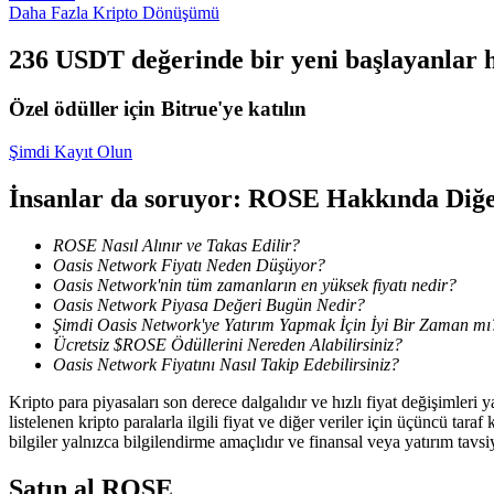
Daha Fazla Kripto Dönüşümü
Kazan
236 USDT değerinde bir yeni başlayanlar h
Özel ödüller için Bitrue'ye katılın
Şimdi Kayıt Olun
İnsanlar da soruyor: ROSE Hakkında Diğe
ROSE Nasıl Alınır ve Takas Edilir?
Oasis Network Fiyatı Neden Düşüyor?
Power Piggy
Oasis Network'nin tüm zamanların en yüksek fiyatı nedir?
Oasis Network Piyasa Değeri Bugün Nedir?
Günlük rekabetçi ödüller kazanın
Şimdi Oasis Network'ye Yatırım Yapmak İçin İyi Bir Zaman mı
Ücretsiz $ROSE Ödüllerini Nereden Alabilirsiniz?
Oasis Network Fiyatını Nasıl Takip Edebilirsiniz?
Kripto para piyasaları son derece dalgalıdır ve hızlı fiyat değişimleri
listelenen kripto paralarla ilgili fiyat ve diğer veriler için üçüncü t
bilgiler yalnızca bilgilendirme amaçlıdır ve finansal veya yatırım tavsi
Satın al
ROSE