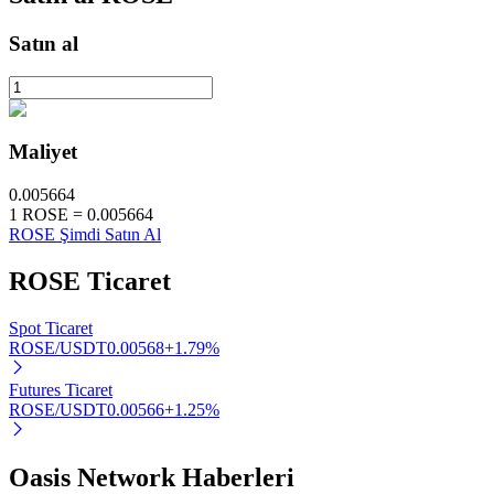
Staking
Satın al
Yüksek getiri ve anında erişim
Maliyet
0.005664
1
ROSE
=
0.005664
ROSE Şimdi Satın Al
ROSE
Ticaret
Launchpool
Spot Ticaret
Popüler token'lar kazanmak için esnek staking
ROSE/USDT
0.00568
+
1.79
%
Futures Ticaret
ROSE/USDT
0.00566
+
1.25
%
Oasis Network Haberleri