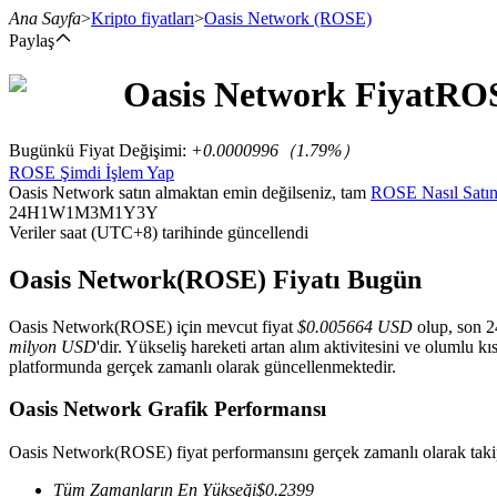
Ana Sayfa
>
Kripto fiyatları
>
Oasis Network
(ROSE)
Paylaş
Oasis Network
Fiyat
RO
Vadeli İşlemler
Bugünkü Fiyat Değişimi
:
+0.0000996
（
1.79
%）
ROSE Şimdi İşlem Yap
Oasis Network satın almaktan emin değilseniz, tam
ROSE Nasıl Satın
24H
1W
1M
3M
1Y
3Y
Veriler saat (UTC+8) tarihinde güncellendi
Oasis Network(ROSE) Fiyatı Bugün
Oasis Network(ROSE) için mevcut fiyat
$0.005664 USD
olup, son 2
USDT Vadeli İşlemleri
milyon USD
'dir. Yükseliş hareketi artan alım aktivitesini ve olumlu kı
platformunda gerçek zamanlı olarak güncellenmektedir.
Teminat olarak USDT kullanan vadeli işlemler
Oasis Network Grafik Performansı
Oasis Network(ROSE) fiyat performansını gerçek zamanlı olarak taki
Tüm Zamanların En Yükseği
$
0.2399