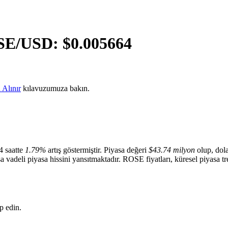
SE
/USD: $
0.005664
 Alınır
kılavuzumuza bakın.
4 saatte
1.79%
artış göstermiştir. Piyasa değeri
$43.74 milyon
olup, dol
sa vadeli piyasa hissini yansıtmaktadır. ROSE fiyatları, küresel piyasa tr
p edin.