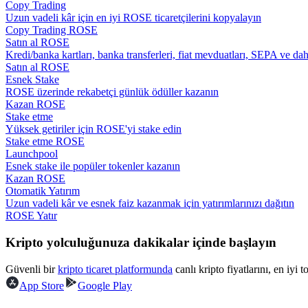
Copy Trading
Kopya Tüccarı Olun
Uzun vadeli kâr için en iyi ROSE ticaretçilerini kopyalayın
Copy Trading ROSE
Kâr paylaşımı ve kopya ticaret komisyonlarının tadını çıkarın
Satın al ROSE
Kredi/banka kartları, banka transferleri, fiat mevduatları, SEPA ve da
Satın al ROSE
Esnek Stake
ROSE üzerinde rekabetçi günlük ödüller kazanın
Kazan ROSE
Stake etme
Yüksek getiriler için ROSE'yi stake edin
Stake etme ROSE
Launchpool
Esnek stake ile popüler tokenler kazanın
Bilgi
Kazan ROSE
Otomatik Yatırım
Ticaret bilgileri vb. dahil olmak üzere büyük veri analizi.
Uzun vadeli kâr ve esnek faiz kazanmak için yatırımlarınızı dağıtın
ROSE Yatır
Kripto yolculuğunuza dakikalar içinde başlayın
Güvenli bir
kripto ticaret platformunda
canlı kripto fiyatlarını, en iyi 
App Store
Google Play