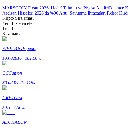
MARSCOIN Fiyatı 2026: Hedef Tahmin ve Piyasa Analizi
Binance K
Aselsan Hisseleri 2026'da %90 Arttı, Savunma İhracatları Rekor Kırd
BTR Kilitleme
Kripto Sıralaması
Yeni Listelemeler
BTR sahiplerine özel yatırımlar
Trend
Kazananlar
PIPEDOG
Pipedog
$
0.002816
+
181.60
%
CC
Canton
$
0.08928
-12.12
%
Krediler
Kripto destekli borçlanma hizmeti
GRVT
Grvt
$
0.3
+
7.56
%
AEON
AEON