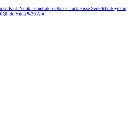
ın
En Karlı Yıllık Temettüleri Olan 7 Türk Hisse Senedi
Türkiye'nin
lüğünde Yılda %39 Arttı