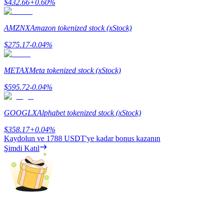
$
432.66
+
0.60
%
Staking
AMZNX
Amazon tokenized stock (xStock)
Yüksek getiri ve anında erişim
$
275.17
-0.04
%
METAX
Meta tokenized stock (xStock)
$
595.72
-0.04
%
GOOGLX
Alphabet tokenized stock (xStock)
$
358.17
+
0.04
%
Launchpool
Kaydolun ve
1788 USDT
'ye kadar bonus kazanın
Şimdi Katıl
Popüler token'lar kazanmak için esnek staking