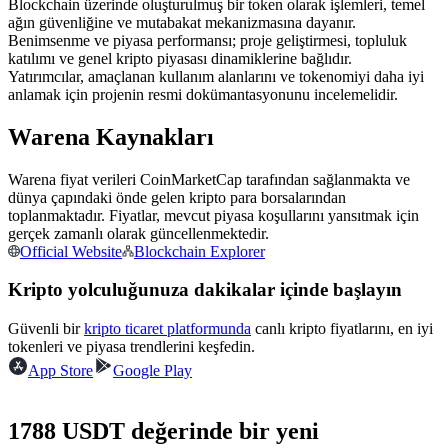
Blockchain üzerinde oluşturulmuş bir token olarak işlemleri, temel
USDC'yi teminat olarak kullanan vadeli işlemler
ağın güvenliğine ve mutabakat mekanizmasına dayanır.
Benimsenme ve piyasa performansı; proje geliştirmesi, topluluk
katılımı ve genel kripto piyasası dinamiklerine bağlıdır.
Yatırımcılar, amaçlanan kullanım alanlarını ve tokenomiyi daha iyi
anlamak için projenin resmi dokümantasyonunu incelemelidir.
Warena Kaynakları
Warena fiyat verileri CoinMarketCap tarafından sağlanmakta ve
dünya çapındaki önde gelen kripto para borsalarından
toplanmaktadır. Fiyatlar, mevcut piyasa koşullarını yansıtmak için
Kopya Ticaret
gerçek zamanlı olarak güncellenmektedir.
Official Website
Blockchain Explorer
En iyi traderlarla güçlerinizi birleştirin
Kripto yolculuğunuza dakikalar içinde başlayın
Güvenli bir
kripto ticaret platformunda
canlı kripto fiyatlarını, en iyi
tokenleri ve piyasa trendlerini keşfedin.
App Store
Google Play
1788 USDT değerinde bir yeni