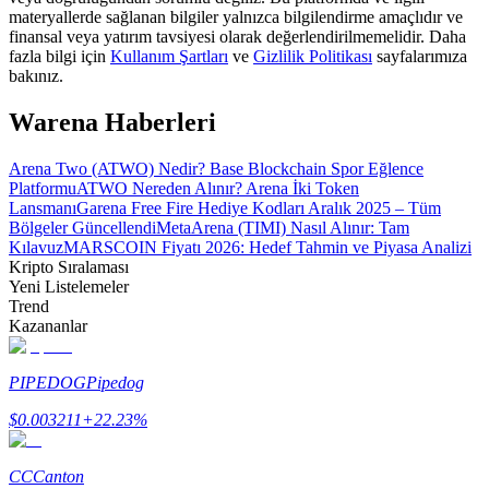
materyallerde sağlanan bilgiler yalnızca bilgilendirme amaçlıdır ve
finansal veya yatırım tavsiyesi olarak değerlendirilmemelidir. Daha
Rehber
fazla bilgi için
Kullanım Şartları
ve
Gizlilik Politikası
sayfalarımıza
bakınız.
Vadeli İşlemler Başlangıç Kılavuzu
Warena Haberleri
Arena Two (ATWO) Nedir? Base Blockchain Spor Eğlence
Platformu
ATWO Nereden Alınır? Arena İki Token
Lansmanı
Garena Free Fire Hediye Kodları Aralık 2025 – Tüm
Bölgeler Güncellendi
MetaArena (TIMI) Nasıl Alınır: Tam
Kılavuz
MARSCOIN Fiyatı 2026: Hedef Tahmin ve Piyasa Analizi
Kripto Sıralaması
Yeni Listelemeler
Trend
Ticaret stratejileri
Kazananlar
Nasıl kârlı kalabileceğinizi öğrenin
PIPEDOG
Pipedog
$
0.003211
+
22.23
%
CC
Canton