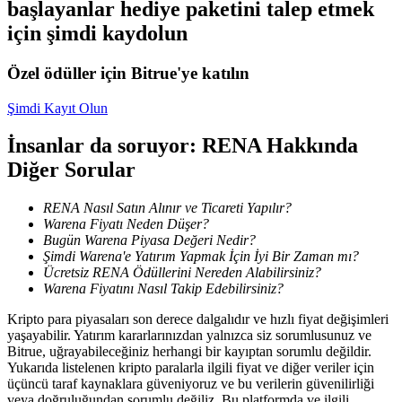
başlayanlar hediye paketini talep etmek
Kopya Tüccarı Olun
için şimdi kaydolun
Kâr paylaşımı ve kopya ticaret komisyonlarının tadını çıkarın
Özel ödüller için Bitrue'ye katılın
Şimdi Kayıt Olun
İnsanlar da soruyor: RENA Hakkında
Diğer Sorular
RENA Nasıl Satın Alınır ve Ticareti Yapılır?
Warena Fiyatı Neden Düşer?
Bilgi
Bugün Warena Piyasa Değeri Nedir?
Şimdi Warena'e Yatırım Yapmak İçin İyi Bir Zaman mı?
Ticaret bilgileri vb. dahil olmak üzere büyük veri analizi.
Ücretsiz RENA Ödüllerini Nereden Alabilirsiniz?
Warena Fiyatını Nasıl Takip Edebilirsiniz?
Kripto para piyasaları son derece dalgalıdır ve hızlı fiyat değişimleri
yaşayabilir. Yatırım kararlarınızdan yalnızca siz sorumlusunuz ve
Bitrue, uğrayabileceğiniz herhangi bir kayıptan sorumlu değildir.
Yukarıda listelenen kripto paralarla ilgili fiyat ve diğer veriler için
üçüncü taraf kaynaklara güveniyoruz ve bu verilerin güvenilirliği
veya doğruluğundan sorumlu değiliz. Bu platformda ve ilgili