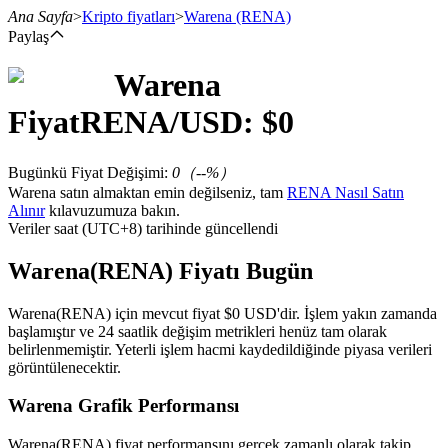
Ana Sayfa
>
Kripto fiyatları
>
Warena
(RENA)
Paylaş
Warena
Vadeli İşlemler
Fiyat
RENA
/USD: $
0
Bugünkü Fiyat Değişimi
:
0
（
--
%）
Warena satın almaktan emin değilseniz, tam
RENA Nasıl Satın
Alınır
kılavuzumuza bakın.
Veriler saat (UTC+8) tarihinde güncellendi
Warena(RENA) Fiyatı Bugün
USDT Vadeli İşlemleri
Warena(RENA) için mevcut fiyat $0 USD'dir. İşlem yakın zamanda
başlamıştır ve 24 saatlik değişim metrikleri henüz tam olarak
Teminat olarak USDT kullanan vadeli işlemler
belirlenmemiştir. Yeterli işlem hacmi kaydedildiğinde piyasa verileri
görüntülenecektir.
Warena Grafik Performansı
Warena(RENA) fiyat performansını gerçek zamanlı olarak takip