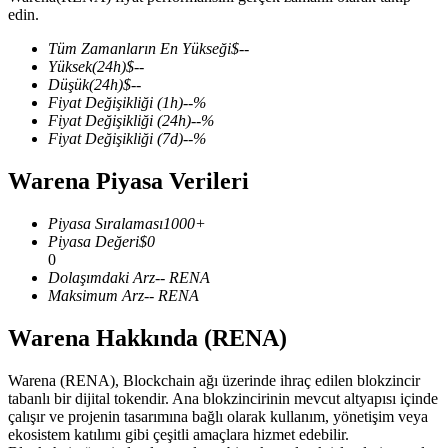
edin.
Tüm Zamanların En Yükseği
$
--
Yüksek
(24h)
$
--
Düşük
(24h)
$
--
COIN-M Vadeli İşlemleri
Fiyat Değişikliği
(1h)
--
%
Fiyat Değişikliği
(24h)
--
%
Kripto Para Vadeli İşlemleri
Fiyat Değişikliği
(7d)
--
%
Warena Piyasa Verileri
TradFi
Piyasa Sıralaması
1000+
Hisse senetleri, döviz, değerli metaller ve emtia türevleri
Piyasa Değeri
$
0
0
Dolaşımdaki Arz
--
RENA
Maksimum Arz
--
RENA
Warena Hakkında (RENA)
Warena (RENA), Blockchain ağı üzerinde ihraç edilen blokzincir
tabanlı bir dijital tokendir. Ana blokzincirinin mevcut altyapısı içinde
çalışır ve projenin tasarımına bağlı olarak kullanım, yönetişim veya
ekosistem katılımı gibi çeşitli amaçlara hizmet edebilir.
USDC Vadeli İşlemleri