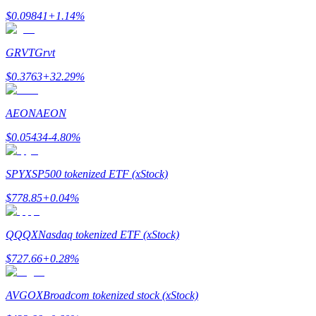
$
0.09841
+
1.14
%
Kazan
GRVT
Grvt
$
0.3763
+
32.29
%
AEON
AEON
$
0.05434
-4.80
%
Power Piggy
SPYX
SP500 tokenized ETF (xStock)
Günlük rekabetçi ödüller kazanın
$
778.85
+
0.04
%
QQQX
Nasdaq tokenized ETF (xStock)
$
727.66
+
0.28
%
AVGOX
Broadcom tokenized stock (xStock)