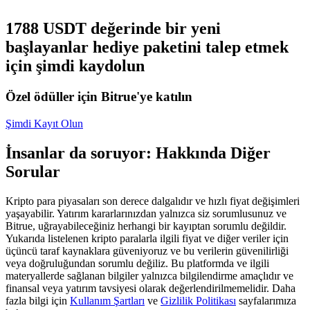
USDC'yi teminat olarak kullanan vadeli işlemler
1788 USDT değerinde bir yeni
başlayanlar hediye paketini talep etmek
için şimdi kaydolun
Özel ödüller için Bitrue'ye katılın
Şimdi Kayıt Olun
İnsanlar da soruyor: Hakkında Diğer
Kopya Ticaret
Sorular
En iyi traderlarla güçlerinizi birleştirin
Kripto para piyasaları son derece dalgalıdır ve hızlı fiyat değişimleri
yaşayabilir. Yatırım kararlarınızdan yalnızca siz sorumlusunuz ve
Bitrue, uğrayabileceğiniz herhangi bir kayıptan sorumlu değildir.
Yukarıda listelenen kripto paralarla ilgili fiyat ve diğer veriler için
üçüncü taraf kaynaklara güveniyoruz ve bu verilerin güvenilirliği
veya doğruluğundan sorumlu değiliz. Bu platformda ve ilgili
materyallerde sağlanan bilgiler yalnızca bilgilendirme amaçlıdır ve
finansal veya yatırım tavsiyesi olarak değerlendirilmemelidir. Daha
fazla bilgi için
Kullanım Şartları
ve
Gizlilik Politikası
sayfalarımıza