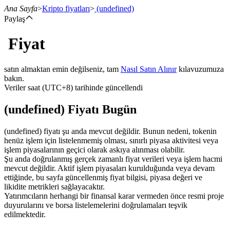
Ana Sayfa
>
Kripto fiyatları
>
(undefined)
Paylaş
Fiyat
Vadeli İşlemler
satın almaktan emin değilseniz, tam
Nasıl Satın Alınır
kılavuzumuza
bakın.
Veriler saat (UTC+8) tarihinde güncellendi
(undefined) Fiyatı Bugün
(undefined) fiyatı şu anda mevcut değildir. Bunun nedeni, tokenin
henüz işlem için listelenmemiş olması, sınırlı piyasa aktivitesi veya
işlem piyasalarının geçici olarak askıya alınması olabilir.
USDT Vadeli İşlemleri
Şu anda doğrulanmış gerçek zamanlı fiyat verileri veya işlem hacmi
mevcut değildir. Aktif işlem piyasaları kurulduğunda veya devam
Teminat olarak USDT kullanan vadeli işlemler
ettiğinde, bu sayfa güncellenmiş fiyat bilgisi, piyasa değeri ve
likidite metrikleri sağlayacaktır.
Yatırımcıların herhangi bir finansal karar vermeden önce resmi proje
duyurularını ve borsa listelemelerini doğrulamaları teşvik
edilmektedir.