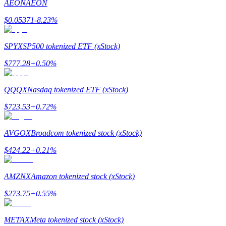
AEON
AEON
$
0.05371
-8.23
%
Rehber
Vadeli İşlemler Başlangıç Kılavuzu
SPYX
SP500 tokenized ETF (xStock)
$
777.28
+
0.50
%
QQQX
Nasdaq tokenized ETF (xStock)
$
723.53
+
0.72
%
AVGOX
Broadcom tokenized stock (xStock)
Ticaret stratejileri
$
424.22
+
0.21
%
Nasıl kârlı kalabileceğinizi öğrenin
AMZNX
Amazon tokenized stock (xStock)
$
273.75
+
0.55
%
METAX
Meta tokenized stock (xStock)