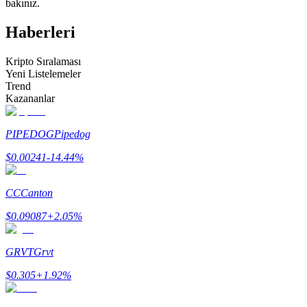
bakınız.
Kopya Tüccarı Olun
Haberleri
Kâr paylaşımı ve kopya ticaret komisyonlarının tadını çıkarın
Kripto Sıralaması
Yeni Listelemeler
Trend
Kazananlar
PIPEDOG
Pipedog
$
0.00241
-14.44
%
Bilgi
CC
Canton
Ticaret bilgileri vb. dahil olmak üzere büyük veri analizi.
$
0.09087
+
2.05
%
GRVT
Grvt
$
0.305
+
1.92
%