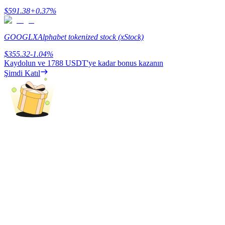
$
591.38
+
0.37
%
Kazan
GOOGLX
Alphabet tokenized stock (xStock)
$
355.32
-1.04
%
Kaydolun ve
1788 USDT
'ye kadar bonus kazanın
Şimdi Katıl
Power Piggy
Günlük rekabetçi ödüller kazanın