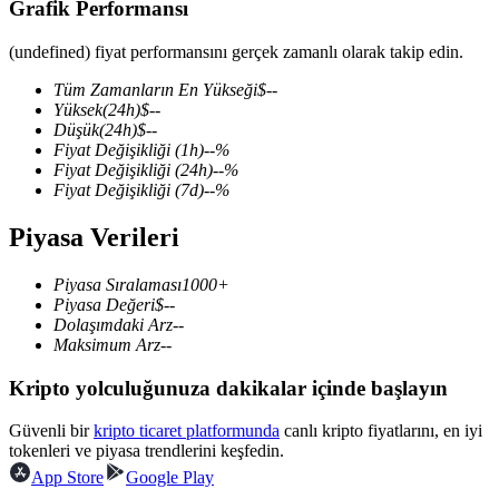
Grafik Performansı
(undefined) fiyat performansını gerçek zamanlı olarak takip edin.
Tüm Zamanların En Yükseği
$
--
COIN-M Vadeli İşlemleri
Yüksek
(24h)
$
--
Düşük
(24h)
$
--
Kripto Para Vadeli İşlemleri
Fiyat Değişikliği
(1h)
--
%
Fiyat Değişikliği
(24h)
--
%
Fiyat Değişikliği
(7d)
--
%
TradFi
Piyasa Verileri
Hisse senetleri, döviz, değerli metaller ve emtia türevleri
Piyasa Sıralaması
1000+
Piyasa Değeri
$
--
Dolaşımdaki Arz
--
Maksimum Arz
--
Kripto yolculuğunuza dakikalar içinde başlayın
Güvenli bir
kripto ticaret platformunda
canlı kripto fiyatlarını, en iyi
tokenleri ve piyasa trendlerini keşfedin.
App Store
Google Play
USDC Vadeli İşlemleri