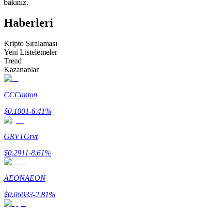
bakınız.
Kopya Tüccarı Olun
Haberleri
Kâr paylaşımı ve kopya ticaret komisyonlarının tadını çıkarın
Kripto Sıralaması
Yeni Listelemeler
Trend
Kazananlar
CC
Canton
$
0.1001
-6.41
%
Bilgi
GRVT
Grvt
Ticaret bilgileri vb. dahil olmak üzere büyük veri analizi.
$
0.2911
-8.61
%
AEON
AEON
$
0.06033
-2.81
%