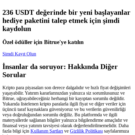
USDC'yi teminat olarak kullanan vadeli işlemler
236 USDT değerinde bir yeni başlayanlar
hediye paketini talep etmek için şimdi
kaydolun
Özel ödüller için Bitrue'ye katılın
Şimdi Kayıt Olun
İnsanlar da soruyor: Hakkında Diğer
Kopya Ticaret
Sorular
En iyi traderlarla güçlerinizi birleştirin
Kripto para piyasaları son derece dalgalıdır ve hızlı fiyat değişimleri
yaşayabilir. Yatırım kararlarınızdan yalnızca siz sorumlusunuz ve
Bitrue, uğrayabileceğiniz herhangi bir kayıptan sorumlu değildir.
Yukarıda listelenen kripto paralarla ilgili fiyat ve diğer veriler için
üçüncü taraf kaynaklara güveniyoruz ve bu verilerin güvenilirliği
veya doğruluğundan sorumlu değiliz. Bu platformda ve ilgili
materyallerde sağlanan bilgiler yalnızca bilgilendirme amaçlıdır ve
finansal veya yatırım tavsiyesi olarak değerlendirilmemelidir. Daha
fazla bilgi için
Kullanım Şartları
ve
Gizlilik Politikası
sayfalarımıza