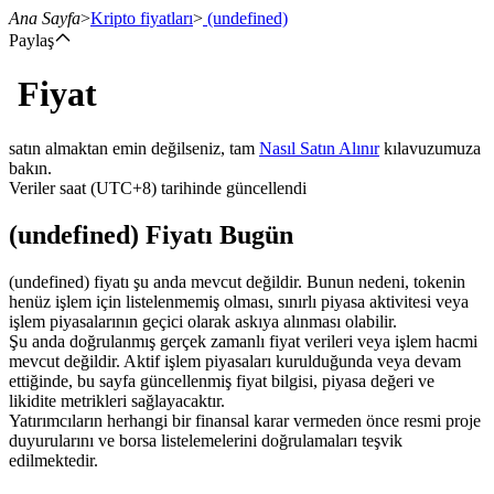
Ana Sayfa
>
Kripto fiyatları
>
(undefined)
Paylaş
Fiyat
Vadeli İşlemler
satın almaktan emin değilseniz, tam
Nasıl Satın Alınır
kılavuzumuza
bakın.
Veriler saat (UTC+8) tarihinde güncellendi
(undefined) Fiyatı Bugün
(undefined) fiyatı şu anda mevcut değildir. Bunun nedeni, tokenin
henüz işlem için listelenmemiş olması, sınırlı piyasa aktivitesi veya
işlem piyasalarının geçici olarak askıya alınması olabilir.
USDT Vadeli İşlemleri
Şu anda doğrulanmış gerçek zamanlı fiyat verileri veya işlem hacmi
mevcut değildir. Aktif işlem piyasaları kurulduğunda veya devam
Teminat olarak USDT kullanan vadeli işlemler
ettiğinde, bu sayfa güncellenmiş fiyat bilgisi, piyasa değeri ve
likidite metrikleri sağlayacaktır.
Yatırımcıların herhangi bir finansal karar vermeden önce resmi proje
duyurularını ve borsa listelemelerini doğrulamaları teşvik
edilmektedir.