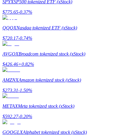
SPYX
SP500 tokenized ETF (xStock)
$
775.65
-0.37
%
Rehber
Vadeli İşlemler Başlangıç Kılavuzu
QQQX
Nasdaq tokenized ETF (xStock)
$
720.17
-0.74
%
AVGOX
Broadcom tokenized stock (xStock)
$
426.46
+
0.82
%
AMZNX
Amazon tokenized stock (xStock)
Ticaret stratejileri
$
273.31
-1.50
%
Nasıl kârlı kalabileceğinizi öğrenin
METAX
Meta tokenized stock (xStock)
$
592.27
-0.20
%
GOOGLX
Alphabet tokenized stock (xStock)