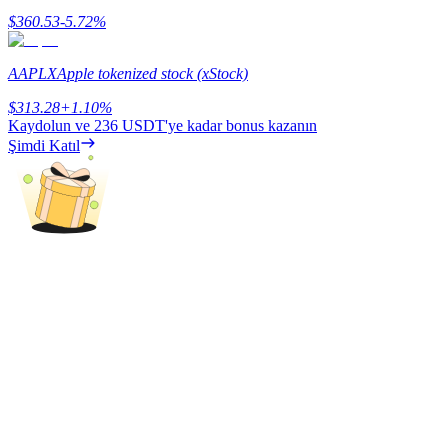
$
360.53
-5.72
%
Kazan
AAPLX
Apple tokenized stock (xStock)
$
313.28
+
1.10
%
Kaydolun ve
236 USDT
'ye kadar bonus kazanın
Şimdi Katıl
Power Piggy
Günlük rekabetçi ödüller kazanın