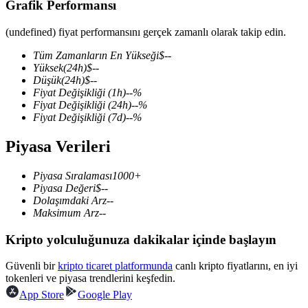
Grafik Performansı
(undefined) fiyat performansını gerçek zamanlı olarak takip edin.
Tüm Zamanların En Yükseği
$
--
COIN-M Vadeli İşlemleri
Yüksek
(24h)
$
--
Düşük
(24h)
$
--
Kripto Para Vadeli İşlemleri
Fiyat Değişikliği
(1h)
--
%
Fiyat Değişikliği
(24h)
--
%
Fiyat Değişikliği
(7d)
--
%
TradFi
Piyasa Verileri
Hisse senetleri, döviz, değerli metaller ve emtia türevleri
Piyasa Sıralaması
1000+
Piyasa Değeri
$
--
Dolaşımdaki Arz
--
Maksimum Arz
--
Kripto yolculuğunuza dakikalar içinde başlayın
Güvenli bir
kripto ticaret platformunda
canlı kripto fiyatlarını, en iyi
tokenleri ve piyasa trendlerini keşfedin.
App Store
Google Play
USDC Vadeli İşlemleri