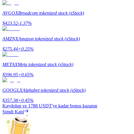
AVGOX
Broadcom tokenized stock (xStock)
$
423.52
-1.37
%
Yönlendirme
AMZNX
Amazon tokenized stock (xStock)
Arkadaşını davet et, nakit ödüller kazan
$
275.44
+
0.25
%
BTC Welcome Rewards
METAX
Meta tokenized stock (xStock)
$
596.95
+
0.65
%
GOOGLX
Alphabet tokenized stock (xStock)
$
357.38
+
0.45
%
Kaydolun ve
1788 USDT
'ye kadar bonus kazanın
Şimdi Katıl
BTC Welcome Rewards