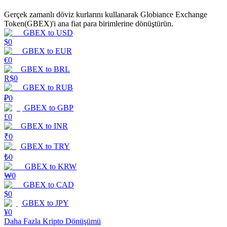
Gerçek zamanlı döviz kurlarını kullanarak Globiance Exchange
Kazan
Token(GBEX)'i ana fiat para birimlerine dönüştürün.
GBEX
to
USD
$
0
GBEX
to
EUR
€
0
GBEX
to
BRL
R$
0
GBEX
to
RUB
₽
0
GBEX
to
GBP
£
0
Power Piggy
GBEX
to
INR
₹
0
Günlük rekabetçi ödüller kazanın
GBEX
to
TRY
₺
0
GBEX
to
KRW
₩
0
GBEX
to
CAD
$
0
GBEX
to
JPY
¥
0
Daha Fazla Kripto Dönüşümü