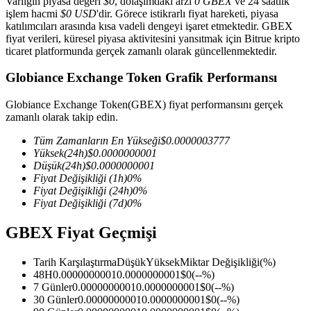
Varlığın piyasa değeri
$0
, dolaşımdaki arzı
0 GBEX
ve 24 saatlik
işlem hacmi
$0 USD
'dir. Görece istikrarlı fiyat hareketi, piyasa
katılımcıları arasında kısa vadeli dengeyi işaret etmektedir. GBEX
fiyat verileri, küresel piyasa aktivitesini yansıtmak için Bitrue kripto
ticaret platformunda gerçek zamanlı olarak güncellenmektedir.
COIN-M Vadeli İşlemleri
Globiance Exchange Token Grafik Performansı
Kripto Para Vadeli İşlemleri
Globiance Exchange Token(GBEX) fiyat performansını gerçek
zamanlı olarak takip edin.
TradFi
Tüm Zamanların En Yükseği
$
0.0000003777
Yüksek
(24h)
$
0.0000000001
Hisse senetleri, döviz, değerli metaller ve emtia türevleri
Düşük
(24h)
$
0.0000000001
Fiyat Değişikliği
(1h)
0
%
Fiyat Değişikliği
(24h)
0
%
Fiyat Değişikliği
(7d)
0
%
GBEX Fiyat Geçmişi
Tarih Karşılaştırma
Düşük
Yüksek
Miktar Değişikliği
(%)
48H
0.0000000001
0.0000000001
$
0
(
--
%)
7 Günler
0.0000000001
0.0000000001
$
0
(
--
%)
30 Günler
0.0000000001
0.0000000001
$
0
(
--
%)
USDC Vadeli İşlemleri