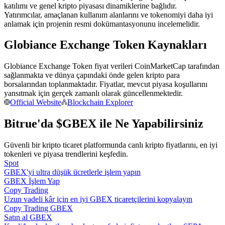
katılımı ve genel kripto piyasası dinamiklerine bağlıdır.
Kopya Tüccarı Olun
Yatırımcılar, amaçlanan kullanım alanlarını ve tokenomiyi daha iyi
anlamak için projenin resmi dokümantasyonunu incelemelidir.
Kâr paylaşımı ve kopya ticaret komisyonlarının tadını çıkarın
Globiance Exchange Token Kaynakları
Globiance Exchange Token fiyat verileri CoinMarketCap tarafından
sağlanmakta ve dünya çapındaki önde gelen kripto para
borsalarından toplanmaktadır. Fiyatlar, mevcut piyasa koşullarını
yansıtmak için gerçek zamanlı olarak güncellenmektedir.
Official Website
Blockchain Explorer
Bitrue'da $GBEX ile Ne Yapabilirsiniz
Bilgi
Ticaret bilgileri vb. dahil olmak üzere büyük veri analizi.
Güvenli bir kripto ticaret platformunda canlı kripto fiyatlarını, en iyi
tokenleri ve piyasa trendlerini keşfedin.
Spot
GBEX'yi ultra düşük ücretlerle işlem yapın
GBEX İşlem Yap
Copy Trading
Uzun vadeli kâr için en iyi GBEX ticaretçilerini kopyalayın
Copy Trading GBEX
Satın al GBEX