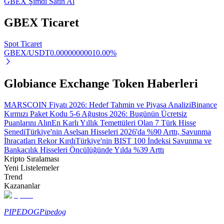
GBEX Şimdi Satın Al
GBEX
Ticaret
Spot Ticaret
Otomatik Yatırım
GBEX/USDT
0.0000000001
0.00
%
Uzun vadeli kâr ve esnek çıkarlar elde edin
Globiance Exchange Token Haberleri
MARSCOIN Fiyatı 2026: Hedef Tahmin ve Piyasa Analizi
Binance
Kırmızı Paket Kodu 5-6 Ağustos 2026: Bugünün Ücretsiz
Puanlarını Alın
En Karlı Yıllık Temettüleri Olan 7 Türk Hisse
Senedi
Türkiye'nin Aselsan Hisseleri 2026'da %90 Arttı, Savunma
İhracatları Rekor Kırdı
Türkiye'nin BIST 100 İndeksi Savunma ve
Bankacılık Hisseleri Öncülüğünde Yılda %39 Arttı
Kripto Sıralaması
Stake Etmeyi Öğrenin
Yeni Listelemeler
Trend
Pasif gelir kazanma hakkında bilgi edinin
Kazananlar
Bitrue
AI
PIPEDOG
Pipedog