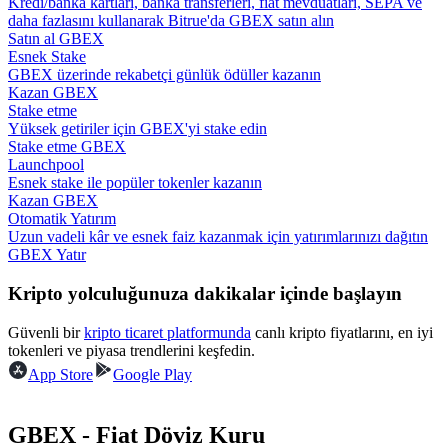
Kredi/banka kartları, banka transferleri, fiat mevduatları, SEPA ve
daha fazlasını kullanarak Bitrue'da GBEX satın alın
Satın al GBEX
Rehber
Esnek Stake
GBEX üzerinde rekabetçi günlük ödüller kazanın
Vadeli İşlemler Başlangıç Kılavuzu
Kazan GBEX
Stake etme
Yüksek getiriler için GBEX'yi stake edin
Stake etme GBEX
Launchpool
Esnek stake ile popüler tokenler kazanın
Kazan GBEX
Otomatik Yatırım
Uzun vadeli kâr ve esnek faiz kazanmak için yatırımlarınızı dağıtın
GBEX Yatır
Ticaret stratejileri
Kripto yolculuğunuza dakikalar içinde başlayın
Nasıl kârlı kalabileceğinizi öğrenin
Güvenli bir
kripto ticaret platformunda
canlı kripto fiyatlarını, en iyi
tokenleri ve piyasa trendlerini keşfedin.
App Store
Google Play
GBEX - Fiat Döviz Kuru