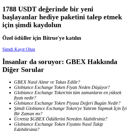
1788 USDT değerinde bir yeni
Staking
başlayanlar hediye paketini talep etmek
Yüksek getiri ve anında erişim
için şimdi kaydolun
Özel ödüller için Bitrue'ye katılın
Şimdi Kayıt Olun
İnsanlar da soruyor: GBEX Hakkında
Diğer Sorular
Launchpool
GBEX Nasıl Alınır ve Takas Edilir?
Globiance Exchange Token Fiyatı Neden Düşüyor?
Popüler token'lar kazanmak için esnek staking
Globiance Exchange Token'nin tüm zamanların en yüksek
fiyatı nedir?
Globiance Exchange Token Piyasa Değeri Bugün Nedir?
Şimdi Globiance Exchange Token'ye Yatırım Yapmak İçin İyi
Bir Zaman mı?
Ücretsiz $GBEX Ödüllerini Nereden Alabilirsiniz?
Globiance Exchange Token Fiyatını Nasıl Takip
Edebilirsiniz?