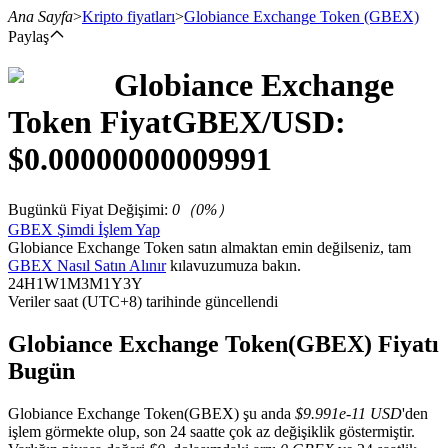
Ana Sayfa
>
Kripto fiyatları
>
Globiance Exchange Token
(GBEX)
Paylaş
Globiance Exchange
Vadeli İşlemler
Token
Fiyat
GBEX
/USD:
$
0.00000000009991
Bugünkü Fiyat Değişimi
:
0
（
0
%）
GBEX Şimdi İşlem Yap
Globiance Exchange Token satın almaktan emin değilseniz, tam
GBEX Nasıl Satın Alınır
kılavuzumuza bakın.
24H
1W
1M
3M
1Y
3Y
Veriler saat (UTC+8) tarihinde güncellendi
USDT Vadeli İşlemleri
Teminat olarak USDT kullanan vadeli işlemler
Globiance Exchange Token(GBEX) Fiyatı
Bugün
Globiance Exchange Token(GBEX) şu anda
$9.991e-11 USD
'den
işlem görmekte olup, son 24 saatte çok az değişiklik göstermiştir.