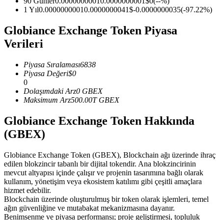
90 Günler
0.0000000001
0.0000000001
$
0
(
--
%)
1 Yıl
0.0000000001
0.0000000041
$
-0.0000000035
(
-97.22
%)
USDC'yi teminat olarak kullanan vadeli işlemler
Globiance Exchange Token Piyasa
Verileri
Piyasa Sıralaması
6838
Piyasa Değeri
$
0
0
Dolaşımdaki Arz
0
GBEX
Maksimum Arz
500.00T
GBEX
Kopya Ticaret
Globiance Exchange Token Hakkında
En iyi traderlarla güçlerinizi birleştirin
(GBEX)
Globiance Exchange Token (GBEX), Blockchain ağı üzerinde ihraç
edilen blokzincir tabanlı bir dijital tokendir. Ana blokzincirinin
mevcut altyapısı içinde çalışır ve projenin tasarımına bağlı olarak
kullanım, yönetişim veya ekosistem katılımı gibi çeşitli amaçlara
hizmet edebilir.
Blockchain üzerinde oluşturulmuş bir token olarak işlemleri, temel
ağın güvenliğine ve mutabakat mekanizmasına dayanır.
Benimsenme ve piyasa performansı; proje geliştirmesi, topluluk