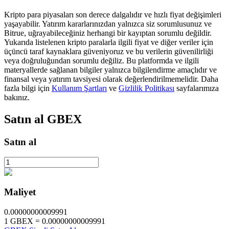
Kripto para piyasaları son derece dalgalıdır ve hızlı fiyat değişimleri
yaşayabilir. Yatırım kararlarınızdan yalnızca siz sorumlusunuz ve
BTR Kilitleme
Bitrue, uğrayabileceğiniz herhangi bir kayıptan sorumlu değildir.
Yukarıda listelenen kripto paralarla ilgili fiyat ve diğer veriler için
BTR sahiplerine özel yatırımlar
üçüncü taraf kaynaklara güveniyoruz ve bu verilerin güvenilirliği
veya doğruluğundan sorumlu değiliz. Bu platformda ve ilgili
materyallerde sağlanan bilgiler yalnızca bilgilendirme amaçlıdır ve
finansal veya yatırım tavsiyesi olarak değerlendirilmemelidir. Daha
fazla bilgi için
Kullanım Şartları
ve
Gizlilik Politikası
sayfalarımıza
bakınız.
Satın al
GBEX
Satın al
Krediler
Kripto destekli borçlanma hizmeti
Maliyet
0.00000000009991
1
GBEX
=
0.00000000009991