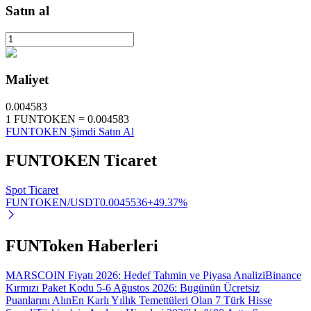
Satın al
Otomatik Yatırım
Maliyet
Uzun vadeli kâr ve esnek çıkarlar elde edin
0.004583
1
FUNTOKEN
=
0.004583
FUNTOKEN Şimdi Satın Al
FUNTOKEN
Ticaret
Spot Ticaret
FUNTOKEN/USDT
0.0045536
+
49.37
%
Stake Etmeyi Öğrenin
FUNToken Haberleri
Pasif gelir kazanma hakkında bilgi edinin
MARSCOIN Fiyatı 2026: Hedef Tahmin ve Piyasa Analizi
Binance
Bitrue
AI
Kırmızı Paket Kodu 5-6 Ağustos 2026: Bugünün Ücretsiz
Puanlarını Alın
En Karlı Yıllık Temettüleri Olan 7 Türk Hisse