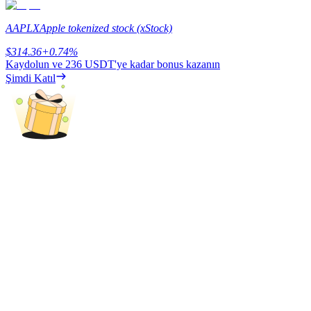
Share 500000 CASHCAT prize pool
AAPLX
Apple tokenized stock (xStock)
$
314.36
+
0.74
%
Kaydolun ve
236 USDT
'ye kadar bonus kazanın
Exclusive for BitMart Users
Şimdi Katıl
Register & Trade to Win 500,000 USDT
Precious Metals Trading Carnival
Trade Gold & Silver · 33,333 USDT Bonus
USDT New User Exclusive 10% APR
USDT Flexible Staking | Daily Rewards