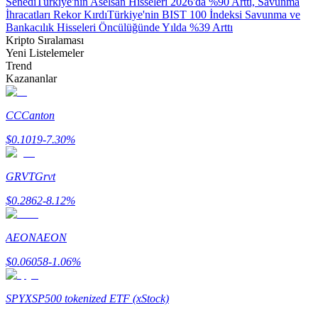
Senedi
Türkiye'nin Aselsan Hisseleri 2026'da %90 Arttı, Savunma
İhracatları Rekor Kırdı
Türkiye'nin BIST 100 İndeksi Savunma ve
Bankacılık Hisseleri Öncülüğünde Yılda %39 Arttı
Kripto Sıralaması
Yeni Listelemeler
Trend
Kazananlar
Bitrue Ortakları
CC
Canton
$
0.1019
-7.30
%
GRVT
Grvt
$
0.2862
-8.12
%
Bitrue İş Ortağı
AEON
AEON
Kullanıcı başına %65'e kadar komisyon!
$
0.06058
-1.06
%
SPYX
SP500 tokenized ETF (xStock)