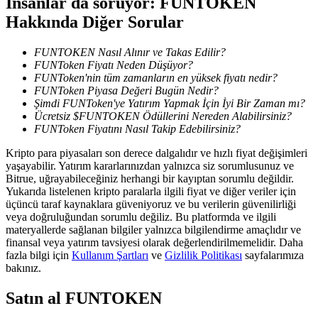
İnsanlar da soruyor: FUNTOKEN
Hakkında Diğer Sorular
BTR Kilitleme
FUNTOKEN Nasıl Alınır ve Takas Edilir?
FUNToken Fiyatı Neden Düşüyor?
BTR sahiplerine özel yatırımlar
FUNToken'nin tüm zamanların en yüksek fiyatı nedir?
FUNToken Piyasa Değeri Bugün Nedir?
Şimdi FUNToken'ye Yatırım Yapmak İçin İyi Bir Zaman mı?
Ücretsiz $FUNTOKEN Ödüllerini Nereden Alabilirsiniz?
FUNToken Fiyatını Nasıl Takip Edebilirsiniz?
Kripto para piyasaları son derece dalgalıdır ve hızlı fiyat değişimleri
yaşayabilir. Yatırım kararlarınızdan yalnızca siz sorumlusunuz ve
Bitrue, uğrayabileceğiniz herhangi bir kayıptan sorumlu değildir.
Yukarıda listelenen kripto paralarla ilgili fiyat ve diğer veriler için
üçüncü taraf kaynaklara güveniyoruz ve bu verilerin güvenilirliği
Krediler
veya doğruluğundan sorumlu değiliz. Bu platformda ve ilgili
materyallerde sağlanan bilgiler yalnızca bilgilendirme amaçlıdır ve
Kripto destekli borçlanma hizmeti
finansal veya yatırım tavsiyesi olarak değerlendirilmemelidir. Daha
fazla bilgi için
Kullanım Şartları
ve
Gizlilik Politikası
sayfalarımıza
bakınız.
Satın al
FUNTOKEN