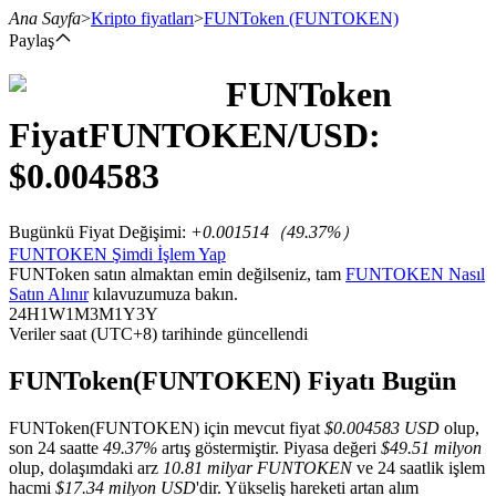
Ana Sayfa
>
Kripto fiyatları
>
FUNToken
(FUNTOKEN)
Paylaş
FUNToken
Vadeli İşlemler
Fiyat
FUNTOKEN
/USD:
$
0.004583
Bugünkü Fiyat Değişimi
:
+0.001514
（
49.37
%）
FUNTOKEN Şimdi İşlem Yap
FUNToken satın almaktan emin değilseniz, tam
FUNTOKEN Nasıl
Satın Alınır
kılavuzumuza bakın.
24H
1W
1M
3M
1Y
3Y
Veriler saat (UTC+8) tarihinde güncellendi
USDT Vadeli İşlemleri
Teminat olarak USDT kullanan vadeli işlemler
FUNToken(FUNTOKEN) Fiyatı Bugün
FUNToken(FUNTOKEN) için mevcut fiyat
$0.004583 USD
olup,
son 24 saatte
49.37%
artış göstermiştir. Piyasa değeri
$49.51 milyon
olup, dolaşımdaki arz
10.81 milyar FUNTOKEN
ve 24 saatlik işlem
hacmi
$17.34 milyon USD
'dir. Yükseliş hareketi artan alım