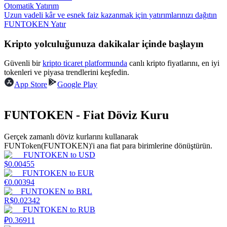
Otomatik Yatırım
Uzun vadeli kâr ve esnek faiz kazanmak için yatırımlarınızı dağıtın
Kazan
FUNTOKEN Yatır
Kripto yolculuğunuza dakikalar içinde başlayın
Güvenli bir
kripto ticaret platformunda
canlı kripto fiyatlarını, en iyi
tokenleri ve piyasa trendlerini keşfedin.
App Store
Google Play
FUNTOKEN - Fiat Döviz Kuru
Power Piggy
Gerçek zamanlı döviz kurlarını kullanarak
Günlük rekabetçi ödüller kazanın
FUNToken(FUNTOKEN)'i ana fiat para birimlerine dönüştürün.
FUNTOKEN
to
USD
$
0.00455
FUNTOKEN
to
EUR
€
0.00394
FUNTOKEN
to
BRL
R$
0.02342
FUNTOKEN
to
RUB
₽
0.36911