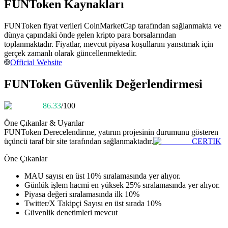
FUNToken Kaynakları
Kopya Tüccarı Olun
Kâr paylaşımı ve kopya ticaret komisyonlarının tadını çıkarın
FUNToken fiyat verileri CoinMarketCap tarafından sağlanmakta ve
dünya çapındaki önde gelen kripto para borsalarından
toplanmaktadır. Fiyatlar, mevcut piyasa koşullarını yansıtmak için
gerçek zamanlı olarak güncellenmektedir.
Official Website
FUNToken Güvenlik Değerlendirmesi
86.33
/100
Öne Çıkanlar & Uyarılar
Bilgi
FUNToken
Derecelendirme, yatırım projesinin durumunu gösteren
üçüncü taraf bir site tarafından sağlanmaktadır.
CERTIK
Ticaret bilgileri vb. dahil olmak üzere büyük veri analizi.
Öne Çıkanlar
MAU sayısı en üst 10% sıralamasında yer alıyor.
Günlük işlem hacmi en yüksek 25% sıralamasında yer alıyor.
Piyasa değeri sıralamasında ilk 10%
Twitter/X Takipçi Sayısı en üst sırada 10%
Güvenlik denetimleri mevcut