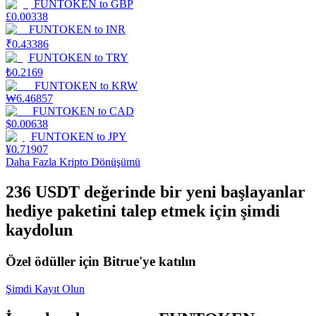
FUNTOKEN
to
GBP
£
0.00338
Staking
FUNTOKEN
to
INR
₹
0.43386
Yüksek getiri ve anında erişim
FUNTOKEN
to
TRY
₺
0.2169
FUNTOKEN
to
KRW
₩
6.46857
FUNTOKEN
to
CAD
$
0.00638
FUNTOKEN
to
JPY
¥
0.71907
Daha Fazla Kripto Dönüşümü
236 USDT değerinde bir yeni başlayanlar
Launchpool
hediye paketini talep etmek için şimdi
Popüler token'lar kazanmak için esnek staking
kaydolun
Özel ödüller için Bitrue'ye katılın
Şimdi Kayıt Olun