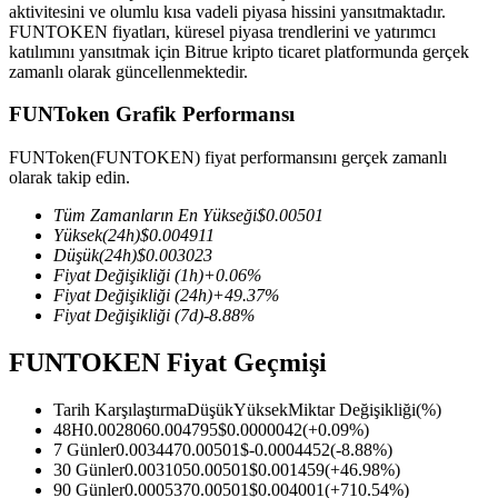
aktivitesini ve olumlu kısa vadeli piyasa hissini yansıtmaktadır.
FUNTOKEN fiyatları, küresel piyasa trendlerini ve yatırımcı
katılımını yansıtmak için Bitrue kripto ticaret platformunda gerçek
zamanlı olarak güncellenmektedir.
COIN-M Vadeli İşlemleri
FUNToken Grafik Performansı
Kripto Para Vadeli İşlemleri
FUNToken(FUNTOKEN) fiyat performansını gerçek zamanlı
olarak takip edin.
Tüm Zamanların En Yükseği
$
0.00501
TradFi
Yüksek
(24h)
$
0.004911
Düşük
(24h)
$
0.003023
Hisse senetleri, döviz, değerli metaller ve emtia türevleri
Fiyat Değişikliği
(1h)
+
0.06
%
Fiyat Değişikliği
(24h)
+
49.37
%
Fiyat Değişikliği
(7d)
-8.88
%
FUNTOKEN Fiyat Geçmişi
Tarih Karşılaştırma
Düşük
Yüksek
Miktar Değişikliği
(%)
48H
0.002806
0.004795
$
0.0000042
(
+
0.09
%)
7 Günler
0.003447
0.00501
$
-0.0004452
(
-8.88
%)
30 Günler
0.003105
0.00501
$
0.001459
(
+
46.98
%)
USDC Vadeli İşlemleri
90 Günler
0.000537
0.00501
$
0.004001
(
+
710.54
%)