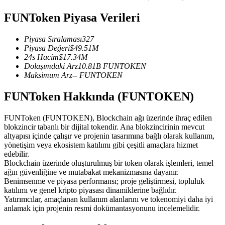
USDC'yi teminat olarak kullanan vadeli işlemler
FUNToken Piyasa Verileri
Piyasa Sıralaması
327
Piyasa Değeri
$
49.51M
24s Hacim
$
17.34M
Dolaşımdaki Arz
10.81B
FUNTOKEN
Maksimum Arz
--
FUNTOKEN
FUNToken Hakkında (FUNTOKEN)
Kopya Ticaret
FUNToken (FUNTOKEN), Blockchain ağı üzerinde ihraç edilen
blokzincir tabanlı bir dijital tokendir. Ana blokzincirinin mevcut
En iyi traderlarla güçlerinizi birleştirin
altyapısı içinde çalışır ve projenin tasarımına bağlı olarak kullanım,
yönetişim veya ekosistem katılımı gibi çeşitli amaçlara hizmet
edebilir.
Blockchain üzerinde oluşturulmuş bir token olarak işlemleri, temel
ağın güvenliğine ve mutabakat mekanizmasına dayanır.
Benimsenme ve piyasa performansı; proje geliştirmesi, topluluk
katılımı ve genel kripto piyasası dinamiklerine bağlıdır.
Yatırımcılar, amaçlanan kullanım alanlarını ve tokenomiyi daha iyi
anlamak için projenin resmi dokümantasyonunu incelemelidir.