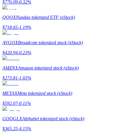
$
776.09
-0.32
%
QQQX
Nasdaq tokenized ETF (xStock)
$
718.65
-1.19
%
Yönlendirme
AVGOX
Broadcom tokenized stock (xStock)
Arkadaşını davet et, nakit ödüller kazan
$
420.94
-0.23
%
Deposit CASHCAT & Win
AMZNX
Amazon tokenized stock (xStock)
$
273.81
-1.65
%
METAX
Meta tokenized stock (xStock)
$
592.07
-0.11
%
GOOGLX
Alphabet tokenized stock (xStock)
Deposit CASHCAT & Win
$
365.25
-4.15
%