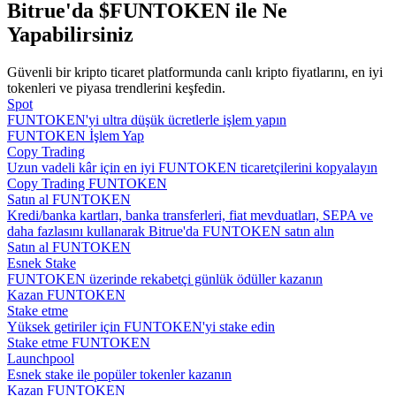
Bitrue'da $FUNTOKEN ile Ne
Yapabilirsiniz
Rehber
Vadeli İşlemler Başlangıç Kılavuzu
Güvenli bir kripto ticaret platformunda canlı kripto fiyatlarını, en iyi
tokenleri ve piyasa trendlerini keşfedin.
Spot
FUNTOKEN'yi ultra düşük ücretlerle işlem yapın
FUNTOKEN İşlem Yap
Copy Trading
Uzun vadeli kâr için en iyi FUNTOKEN ticaretçilerini kopyalayın
Copy Trading FUNTOKEN
Satın al FUNTOKEN
Kredi/banka kartları, banka transferleri, fiat mevduatları, SEPA ve
daha fazlasını kullanarak Bitrue'da FUNTOKEN satın alın
Satın al FUNTOKEN
Ticaret stratejileri
Esnek Stake
FUNTOKEN üzerinde rekabetçi günlük ödüller kazanın
Nasıl kârlı kalabileceğinizi öğrenin
Kazan FUNTOKEN
Stake etme
Yüksek getiriler için FUNTOKEN'yi stake edin
Stake etme FUNTOKEN
Launchpool
Esnek stake ile popüler tokenler kazanın
Kazan FUNTOKEN