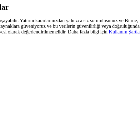
lar
 yaşayabilir. Yatırım kararlarınızdan yalnızca siz sorumlusunuz ve Bitrue
araf kaynaklara güveniyoruz ve bu verilerin güvenilirliği veya doğruluğun
yesi olarak değerlendirilmemelidir. Daha fazla bilgi için
Kullanım Şartla