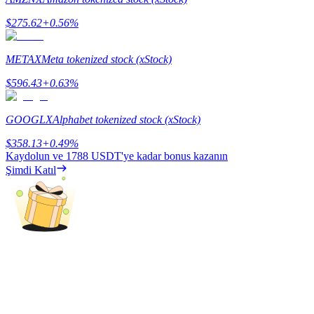
$
275.62
+
0.56
%
Rehber
Vadeli İşlemler Başlangıç Kılavuzu
METAX
Meta tokenized stock (xStock)
$
596.43
+
0.63
%
GOOGLX
Alphabet tokenized stock (xStock)
$
358.13
+
0.49
%
Kaydolun ve
1788 USDT
'ye kadar bonus kazanın
Şimdi Katıl
Ticaret stratejileri
Nasıl kârlı kalabileceğinizi öğrenin