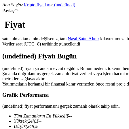
Ana Sayfa
>
Kripto fiyatları
>
(undefined)
Paylaş
Fiyat
Vadeli İşlemler
satın almaktan emin değilseniz, tam
Nasıl Satın Alınır
kılavuzumuza b
Veriler saat (UTC+8) tarihinde güncellendi
(undefined) Fiyatı Bugün
(undefined) fiyatı şu anda mevcut değildir. Bunun nedeni, tokenin henüz 
Şu anda doğrulanmış gerçek zamanlı fiyat verileri veya işlem hacmi mev
metrikleri sağlayacaktır.
Yatırımcıların herhangi bir finansal karar vermeden önce resmi proje d
USDT Vadeli İşlemleri
Grafik Performansı
Teminat olarak USDT kullanan vadeli işlemler
(undefined) fiyat performansını gerçek zamanlı olarak takip edin.
Tüm Zamanların En Yükseği
$
--
Yüksek
(24h)
$
--
Düşük
(24h)
$
--