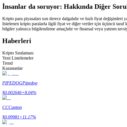
İnsanlar da soruyor: Hakkında Diğer Soru
USDC'yi teminat olarak kullanan vadeli işlemler
Kripto para piyasaları son derece dalgalıdır ve hızlı fiyat değişimleri
listelenen kripto paralarla ilgili fiyat ve diğer veriler için üçüncü t
bilgiler yalnızca bilgilendirme amaçlıdır ve finansal veya yatırım tavsi
Haberleri
Kripto Sıralaması
Yeni Listelemeler
Trend
Kopya Ticaret
Kazananlar
En iyi traderlarla güçlerinizi birleştirin
PIPEDOG
Pipedog
$
0.002646
+
8.04
%
CC
Canton
$
0.09981
+
11.17
%