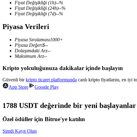
Fiyat Değişikliği
(1h)
--
%
Fiyat Değişikliği
(24h)
--
%
Fiyat Değişikliği
(7d)
--
%
Piyasa Verileri
COIN-M Vadeli İşlemleri
Kripto Para Vadeli İşlemleri
Piyasa Sıralaması
1000+
Piyasa Değeri
$
--
Dolaşımdaki Arz
--
Maksimum Arz
--
TradFi
Kripto yolculuğunuza dakikalar içinde başlayın
Hisse senetleri, döviz, değerli metaller ve emtia türevleri
Güvenli bir
kripto ticaret platformunda
canlı kripto fiyatlarını, en iyi 
App Store
Google Play
1788 USDT değerinde bir yeni başlayanlar 
Özel ödüller için Bitrue'ye katılın
Şimdi Kayıt Olun
USDC Vadeli İşlemleri