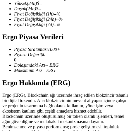
Yüksek
(24h)
$
--
Düşük
(24h)
$
--
Fiyat Değişikliği
(1h)
--
%
Fiyat Değişikliği
(24h)
--
%
Fiyat Değişikliği
(7d)
--
%
COIN-M Vadeli İşlemleri
Ergo Piyasa Verileri
Kripto Para Vadeli İşlemleri
Piyasa Sıralaması
1000+
Piyasa Değeri
$
0
TradFi
0
Dolaşımdaki Arz
--
ERG
Hisse senetleri, döviz, değerli metaller ve emtia türevleri
Maksimum Arz
--
ERG
Ergo Hakkında (ERG)
Ergo (ERG), Blockchain ağı üzerinde ihraç edilen blokzincir tabanlı
bir dijital tokendir. Ana blokzincirinin mevcut altyapısı içinde çalışır
ve projenin tasarımına bağlı olarak kullanım, yönetişim veya
ekosistem katılımı gibi çeşitli amaçlara hizmet edebilir.
Blockchain üzerinde oluşturulmuş bir token olarak işlemleri, temel
ağın güvenliğine ve mutabakat mekanizmasına dayanır.
Benimsenme ve piyasa performansı; proje geliştirmesi, topluluk
USDC Vadeli İşlemleri