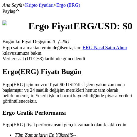
Ana Sayfa
>
Kripto fiyatları
>
Ergo
(ERG)
Paylaş
Ergo
Fiyat
ERG
/USD: $
0
Vadeli İşlemler
Bugünkü Fiyat Değişimi
:
0
（
--
%）
Ergo satın almaktan emin değilseniz, tam
ERG Nasıl Satın Alınır
kılavuzumuza bakın.
Veriler saat (UTC+8) tarihinde güncellendi
Ergo(ERG) Fiyatı Bugün
Ergo(ERG) için mevcut fiyat $0 USD'dir. İşlem yakın zamanda
başlamıştır ve 24 saatlik değişim metrikleri henüz tam olarak
USDT Vadeli İşlemleri
belirlenmemiştir. Yeterli işlem hacmi kaydedildiğinde piyasa verileri
görüntülenecektir.
Teminat olarak USDT kullanan vadeli işlemler
Ergo Grafik Performansı
Ergo(ERG) fiyat performansını gerçek zamanlı olarak takip edin.
Tüm Zamanların En Yükseği
$
--