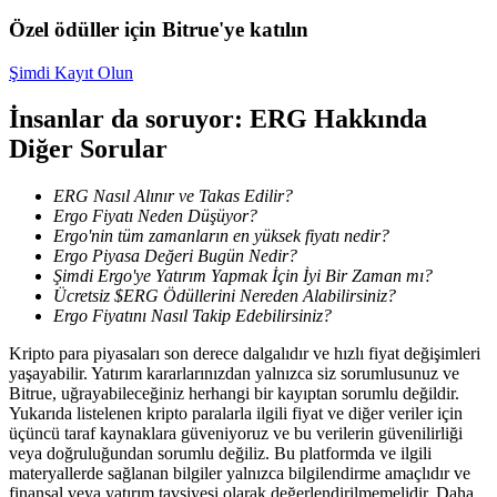
Kopya Tüccarı Olun
Özel ödüller için Bitrue'ye katılın
Kâr paylaşımı ve kopya ticaret komisyonlarının tadını çıkarın
Şimdi Kayıt Olun
İnsanlar da soruyor: ERG Hakkında
Diğer Sorular
ERG Nasıl Alınır ve Takas Edilir?
Ergo Fiyatı Neden Düşüyor?
Ergo'nin tüm zamanların en yüksek fiyatı nedir?
Ergo Piyasa Değeri Bugün Nedir?
Şimdi Ergo'ye Yatırım Yapmak İçin İyi Bir Zaman mı?
Bilgi
Ücretsiz $ERG Ödüllerini Nereden Alabilirsiniz?
Ergo Fiyatını Nasıl Takip Edebilirsiniz?
Ticaret bilgileri vb. dahil olmak üzere büyük veri analizi.
Kripto para piyasaları son derece dalgalıdır ve hızlı fiyat değişimleri
yaşayabilir. Yatırım kararlarınızdan yalnızca siz sorumlusunuz ve
Bitrue, uğrayabileceğiniz herhangi bir kayıptan sorumlu değildir.
Yukarıda listelenen kripto paralarla ilgili fiyat ve diğer veriler için
üçüncü taraf kaynaklara güveniyoruz ve bu verilerin güvenilirliği
veya doğruluğundan sorumlu değiliz. Bu platformda ve ilgili
materyallerde sağlanan bilgiler yalnızca bilgilendirme amaçlıdır ve
finansal veya yatırım tavsiyesi olarak değerlendirilmemelidir. Daha