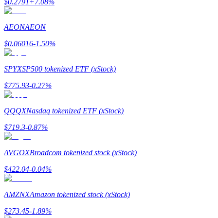
$
0.2791
+
7.08
%
Kazan
AEON
AEON
$
0.06016
-1.50
%
SPYX
SP500 tokenized ETF (xStock)
$
775.93
-0.27
%
QQQX
Nasdaq tokenized ETF (xStock)
Power Piggy
$
719.3
-0.87
%
Günlük rekabetçi ödüller kazanın
AVGOX
Broadcom tokenized stock (xStock)
$
422.04
-0.04
%
AMZNX
Amazon tokenized stock (xStock)
$
273.45
-1.89
%