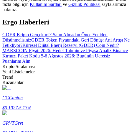
fazla bilgi için
Kullanım Şartları
ve
Gizlilik Politikası
sayfalarımıza
bakınız.
Rehber
Ergo Haberleri
Vadeli İşlemler Başlangıç Kılavuzu
GDER Kripto Gerçek mi? Satın Almadan Önce Yeniden
Düşünmelisiniz
GDER Token Fiyatındaki Geri Dönüş: Ani Artışı Ne
Tetikliyor?
Küresel Dijital Enerji Rezervi (GDER) Coin Nedir?
MARSCOIN Fiyatı 2026: Hedef Tahmin ve Piyasa Analizi
Binance
Kırmızı Paket Kodu 5-6 Ağustos 2026: Bugünün Ücretsiz
Puanlarını Alın
Kripto Sıralaması
Yeni Listelemeler
Trend
Kazananlar
Ticaret stratejileri
Nasıl kârlı kalabileceğinizi öğrenin
CC
Canton
$
0.1027
-5.13
%
GRVT
Grvt