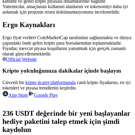
katılımı ve genel kripto piyasası dinamiklerine bağlıdır.
Yatırımcılar, amaçlanan kullanım alanlarını ve tokenomiyi daha iyi
USDC'yi teminat olarak kullanan vadeli işlemler
anlamak için projenin resmi dokümantasyonunu incelemelidir.
Ergo Kaynakları
Ergo fiyat verileri CoinMarketCap tarafından sağlanmakta ve dünya
çapındaki önde gelen kripto para borsalarından toplanmaktadır.
Fiyatlar, mevcut piyasa koşullarını yansıtmak için gerçek zamanlı
olarak güncellenmektedir.
Official Website
Kopya Ticaret
Kripto yolculuğunuza dakikalar içinde başlayın
En iyi traderlarla güçlerinizi birleştirin
Güvenli bir
kripto ticaret platformunda
canlı kripto fiyatlarını, en iyi
tokenleri ve piyasa trendlerini keşfedin.
App Store
Google Play
236 USDT değerinde bir yeni başlayanlar
hediye paketini talep etmek için şimdi
kaydolun