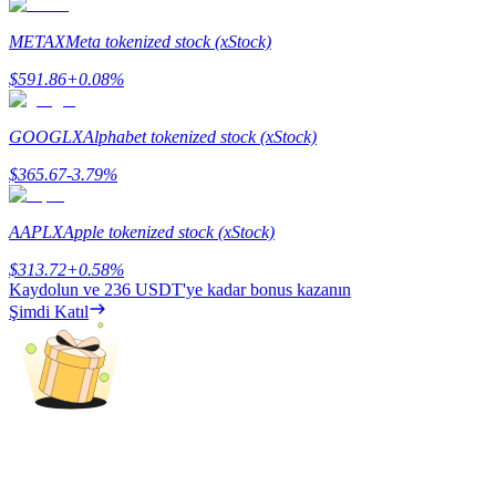
Staking
METAX
Meta tokenized stock (xStock)
Yüksek getiri ve anında erişim
$
591.86
+
0.08
%
GOOGLX
Alphabet tokenized stock (xStock)
$
365.67
-3.79
%
AAPLX
Apple tokenized stock (xStock)
$
313.72
+
0.58
%
Kaydolun ve
236 USDT
'ye kadar bonus kazanın
Launchpool
Şimdi Katıl
Popüler token'lar kazanmak için esnek staking