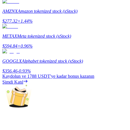
Staking
AMZNX
Amazon tokenized stock (xStock)
Yüksek getiri ve anında erişim
$
277.32
+
1.44
%
METAX
Meta tokenized stock (xStock)
$
594.84
+
0.96
%
GOOGLX
Alphabet tokenized stock (xStock)
$
356.46
-0.93
%
Kaydolun ve
1788 USDT
'ye kadar bonus kazanın
Launchpool
Şimdi Katıl
Popüler token'lar kazanmak için esnek staking