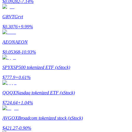
$
0.09282
-7.14
%
Kazan
GRVT
Grvt
$
0.3076
+
9.99
%
AEON
AEON
$
0.05368
-10.93
%
SPYX
SP500 tokenized ETF (xStock)
Power Piggy
$
777.9
+
0.61
%
Günlük rekabetçi ödüller kazanın
QQQX
Nasdaq tokenized ETF (xStock)
$
724.64
+
1.04
%
AVGOX
Broadcom tokenized stock (xStock)
$
421.27
-0.90
%