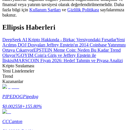
finansal veya yatırım tavsiyesi olarak değerlendirilmemelidir. Daha
fazla bilgi için
Kullanım Şartları
ve
Gizlilik Politikası
sayfalarımıza
Rehber
bakınız.
Vadeli İşlemler Başlangıç Kılavuzu
Ellipsis Haberleri
DeepSeek AI Kripto Hakkında - Birkaç Versiyondaki Fırsatlar
Yeni
Açılmış DOJ Dosyaları Jeffrey Epstein'ın 2014 Coinbase Yatırımını
Ortaya Çıkarıyor
EPSTEIN Meme Coin: Neden Bu Kadar Trend
Oluyor?
GOYIM Coin'a Giriş ve Jeffery Epstein ile
İlişkisi
MARSCOIN Fiyatı 2026: Hedef Tahmin ve Piyasa Analizi
Kripto Sıralaması
Yeni Listelemeler
Trend
Kazananlar
Ticaret stratejileri
Nasıl kârlı kalabileceğinizi öğrenin
PIPEDOG
Pipedog
$
0.002558
+
155.80
%
CC
Canton