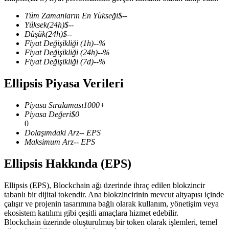
Tüm Zamanların En Yükseği
$
--
Yüksek
(24h)
$
--
Düşük
(24h)
$
--
Fiyat Değişikliği
(1h)
--
%
COIN-M Vadeli İşlemleri
Fiyat Değişikliği
(24h)
--
%
Fiyat Değişikliği
(7d)
--
%
Kripto Para Vadeli İşlemleri
Ellipsis Piyasa Verileri
TradFi
Piyasa Sıralaması
1000+
Piyasa Değeri
$
0
Hisse senetleri, döviz, değerli metaller ve emtia türevleri
0
Dolaşımdaki Arz
--
EPS
Maksimum Arz
--
EPS
Ellipsis Hakkında (EPS)
Ellipsis (EPS), Blockchain ağı üzerinde ihraç edilen blokzincir
tabanlı bir dijital tokendir. Ana blokzincirinin mevcut altyapısı içinde
çalışır ve projenin tasarımına bağlı olarak kullanım, yönetişim veya
ekosistem katılımı gibi çeşitli amaçlara hizmet edebilir.
Blockchain üzerinde oluşturulmuş bir token olarak işlemleri, temel
USDC Vadeli İşlemleri