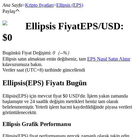
Ana Sayfa
>
Kripto fiyatları
>
Ellipsis
(EPS)
Paylaş
Ellipsis
Fiyat
EPS
/USD:
Vadeli İşlemler
$
0
Bugünkü Fiyat Değişimi
:
0
（
--
%）
Ellipsis satın almaktan emin değilseniz, tam
EPS Nasıl Satın Alınır
kılavuzumuza bakın.
Veriler saat (UTC+8) tarihinde güncellendi
Ellipsis(EPS) Fiyatı Bugün
USDT Vadeli İşlemleri
Ellipsis(EPS) için mevcut fiyat $0 USD'dir. İşlem yakın zamanda
başlamıştır ve 24 saatlik değişim metrikleri henüz tam olarak
Teminat olarak USDT kullanan vadeli işlemler
belirlenmemiştir. Yeterli işlem hacmi kaydedildiğinde piyasa verileri
görüntülenecektir.
Ellipsis Grafik Performansı
Ellipsis(EPS) fiyat performansını gerçek zamanlı olarak takip edin.