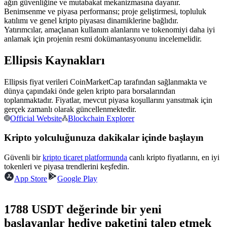
ağın güvenliğine ve mutabakat mekanizmasına dayanır.
USDC'yi teminat olarak kullanan vadeli işlemler
Benimsenme ve piyasa performansı; proje geliştirmesi, topluluk
katılımı ve genel kripto piyasası dinamiklerine bağlıdır.
Yatırımcılar, amaçlanan kullanım alanlarını ve tokenomiyi daha iyi
anlamak için projenin resmi dokümantasyonunu incelemelidir.
Ellipsis Kaynakları
Ellipsis fiyat verileri CoinMarketCap tarafından sağlanmakta ve
dünya çapındaki önde gelen kripto para borsalarından
toplanmaktadır. Fiyatlar, mevcut piyasa koşullarını yansıtmak için
gerçek zamanlı olarak güncellenmektedir.
Kopya Ticaret
Official Website
Blockchain Explorer
En iyi traderlarla güçlerinizi birleştirin
Kripto yolculuğunuza dakikalar içinde başlayın
Güvenli bir
kripto ticaret platformunda
canlı kripto fiyatlarını, en iyi
tokenleri ve piyasa trendlerini keşfedin.
App Store
Google Play
1788 USDT değerinde bir yeni
başlayanlar hediye paketini talep etmek