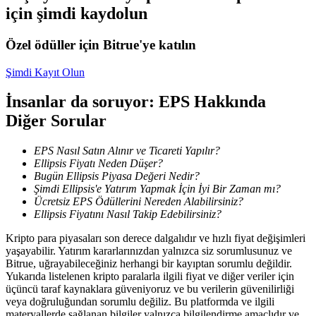
için şimdi kaydolun
Kopya Tüccarı Olun
Kâr paylaşımı ve kopya ticaret komisyonlarının tadını çıkarın
Özel ödüller için Bitrue'ye katılın
Şimdi Kayıt Olun
İnsanlar da soruyor: EPS Hakkında
Diğer Sorular
EPS Nasıl Satın Alınır ve Ticareti Yapılır?
Ellipsis Fiyatı Neden Düşer?
Bugün Ellipsis Piyasa Değeri Nedir?
Bilgi
Şimdi Ellipsis'e Yatırım Yapmak İçin İyi Bir Zaman mı?
Ücretsiz EPS Ödüllerini Nereden Alabilirsiniz?
Ticaret bilgileri vb. dahil olmak üzere büyük veri analizi.
Ellipsis Fiyatını Nasıl Takip Edebilirsiniz?
Kripto para piyasaları son derece dalgalıdır ve hızlı fiyat değişimleri
yaşayabilir. Yatırım kararlarınızdan yalnızca siz sorumlusunuz ve
Bitrue, uğrayabileceğiniz herhangi bir kayıptan sorumlu değildir.
Yukarıda listelenen kripto paralarla ilgili fiyat ve diğer veriler için
üçüncü taraf kaynaklara güveniyoruz ve bu verilerin güvenilirliği
veya doğruluğundan sorumlu değiliz. Bu platformda ve ilgili
materyallerde sağlanan bilgiler yalnızca bilgilendirme amaçlıdır ve