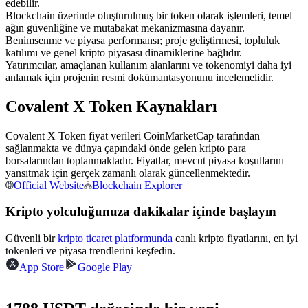
edebilir.
USDC'yi teminat olarak kullanan vadeli işlemler
Blockchain üzerinde oluşturulmuş bir token olarak işlemleri, temel
ağın güvenliğine ve mutabakat mekanizmasına dayanır.
Benimsenme ve piyasa performansı; proje geliştirmesi, topluluk
katılımı ve genel kripto piyasası dinamiklerine bağlıdır.
Yatırımcılar, amaçlanan kullanım alanlarını ve tokenomiyi daha iyi
anlamak için projenin resmi dokümantasyonunu incelemelidir.
Covalent X Token Kaynakları
Covalent X Token fiyat verileri CoinMarketCap tarafından
sağlanmakta ve dünya çapındaki önde gelen kripto para
Kopya Ticaret
borsalarından toplanmaktadır. Fiyatlar, mevcut piyasa koşullarını
yansıtmak için gerçek zamanlı olarak güncellenmektedir.
En iyi traderlarla güçlerinizi birleştirin
Official Website
Blockchain Explorer
Kripto yolculuğunuza dakikalar içinde başlayın
Güvenli bir
kripto ticaret platformunda
canlı kripto fiyatlarını, en iyi
tokenleri ve piyasa trendlerini keşfedin.
App Store
Google Play