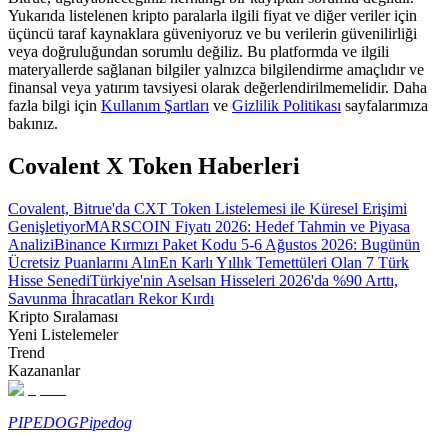
Yukarıda listelenen kripto paralarla ilgili fiyat ve diğer veriler için
üçüncü taraf kaynaklara güveniyoruz ve bu verilerin güvenilirliği
Rehber
veya doğruluğundan sorumlu değiliz. Bu platformda ve ilgili
materyallerde sağlanan bilgiler yalnızca bilgilendirme amaçlıdır ve
Vadeli İşlemler Başlangıç Kılavuzu
finansal veya yatırım tavsiyesi olarak değerlendirilmemelidir. Daha
fazla bilgi için
Kullanım Şartları
ve
Gizlilik Politikası
sayfalarımıza
bakınız.
Covalent X Token Haberleri
Covalent, Bitrue'da CXT Token Listelemesi ile Küresel Erişimi
Genişletiyor
MARSCOIN Fiyatı 2026: Hedef Tahmin ve Piyasa
Analizi
Binance Kırmızı Paket Kodu 5-6 Ağustos 2026: Bugünün
Ücretsiz Puanlarını Alın
En Karlı Yıllık Temettüleri Olan 7 Türk
Hisse Senedi
Türkiye'nin Aselsan Hisseleri 2026'da %90 Arttı,
Ticaret stratejileri
Savunma İhracatları Rekor Kırdı
Nasıl kârlı kalabileceğinizi öğrenin
Kripto Sıralaması
Yeni Listelemeler
Trend
Kazananlar
PIPEDOG
Pipedog