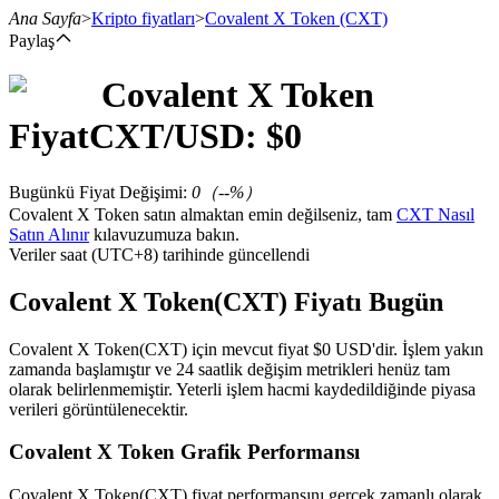
Ana Sayfa
>
Kripto fiyatları
>
Covalent X Token
(CXT)
Paylaş
Covalent X Token
Vadeli İşlemler
Fiyat
CXT
/USD: $
0
Bugünkü Fiyat Değişimi
:
0
（
--
%）
Covalent X Token satın almaktan emin değilseniz, tam
CXT Nasıl
Satın Alınır
kılavuzumuza bakın.
Veriler saat (UTC+8) tarihinde güncellendi
Covalent X Token(CXT) Fiyatı Bugün
USDT Vadeli İşlemleri
Covalent X Token(CXT) için mevcut fiyat $0 USD'dir. İşlem yakın
zamanda başlamıştır ve 24 saatlik değişim metrikleri henüz tam
Teminat olarak USDT kullanan vadeli işlemler
olarak belirlenmemiştir. Yeterli işlem hacmi kaydedildiğinde piyasa
verileri görüntülenecektir.
Covalent X Token Grafik Performansı
Covalent X Token(CXT) fiyat performansını gerçek zamanlı olarak