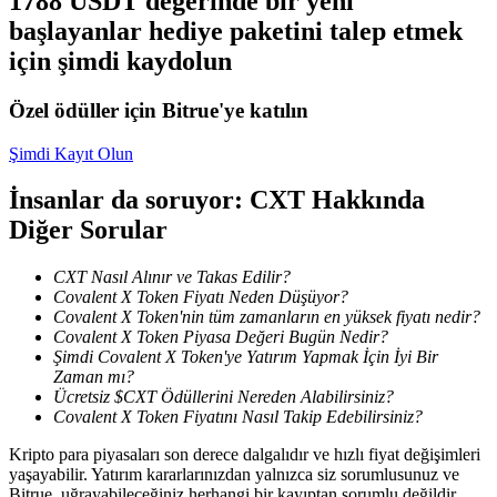
1788 USDT değerinde bir yeni
Kopya Tüccarı Olun
başlayanlar hediye paketini talep etmek
Kâr paylaşımı ve kopya ticaret komisyonlarının tadını çıkarın
için şimdi kaydolun
Özel ödüller için Bitrue'ye katılın
Şimdi Kayıt Olun
İnsanlar da soruyor: CXT Hakkında
Diğer Sorular
CXT Nasıl Alınır ve Takas Edilir?
Bilgi
Covalent X Token Fiyatı Neden Düşüyor?
Covalent X Token'nin tüm zamanların en yüksek fiyatı nedir?
Ticaret bilgileri vb. dahil olmak üzere büyük veri analizi.
Covalent X Token Piyasa Değeri Bugün Nedir?
Şimdi Covalent X Token'ye Yatırım Yapmak İçin İyi Bir
Zaman mı?
Ücretsiz $CXT Ödüllerini Nereden Alabilirsiniz?
Covalent X Token Fiyatını Nasıl Takip Edebilirsiniz?
Kripto para piyasaları son derece dalgalıdır ve hızlı fiyat değişimleri
yaşayabilir. Yatırım kararlarınızdan yalnızca siz sorumlusunuz ve
Bitrue, uğrayabileceğiniz herhangi bir kayıptan sorumlu değildir.