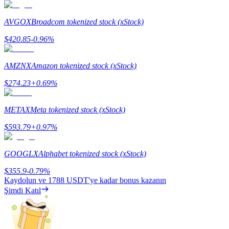
Staking
AVGOX
Broadcom tokenized stock (xStock)
Yüksek getiri ve anında erişim
$
420.85
-0.96
%
AMZNX
Amazon tokenized stock (xStock)
$
274.23
+
0.69
%
METAX
Meta tokenized stock (xStock)
$
593.79
+
0.97
%
Launchpool
GOOGLX
Alphabet tokenized stock (xStock)
Popüler token'lar kazanmak için esnek staking
$
355.9
-0.79
%
Kaydolun ve
1788 USDT
'ye kadar bonus kazanın
Şimdi Katıl