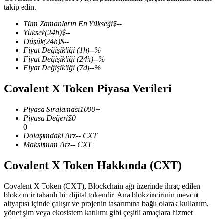
takip edin.
Tüm Zamanların En Yükseği
$
--
Yüksek
(24h)
$
--
Düşük
(24h)
$
--
COIN-M Vadeli İşlemleri
Fiyat Değişikliği
(1h)
--
%
Fiyat Değişikliği
(24h)
--
%
Kripto Para Vadeli İşlemleri
Fiyat Değişikliği
(7d)
--
%
Covalent X Token Piyasa Verileri
TradFi
Piyasa Sıralaması
1000+
Hisse senetleri, döviz, değerli metaller ve emtia türevleri
Piyasa Değeri
$
0
0
Dolaşımdaki Arz
--
CXT
Maksimum Arz
--
CXT
Covalent X Token Hakkında (CXT)
Covalent X Token (CXT), Blockchain ağı üzerinde ihraç edilen
blokzincir tabanlı bir dijital tokendir. Ana blokzincirinin mevcut
altyapısı içinde çalışır ve projenin tasarımına bağlı olarak kullanım,
yönetişim veya ekosistem katılımı gibi çeşitli amaçlara hizmet
USDC Vadeli İşlemleri