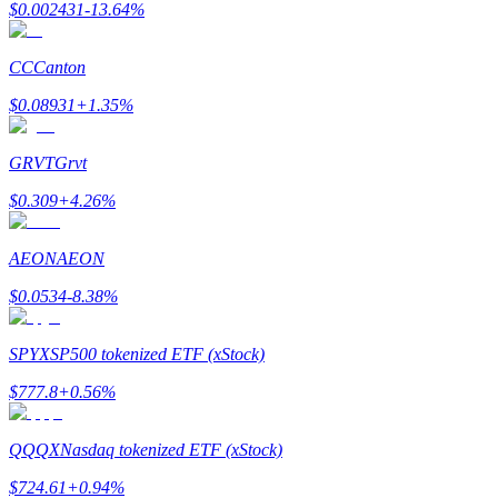
$
0.002431
-13.64
%
Kazan
CC
Canton
$
0.08931
+
1.35
%
GRVT
Grvt
$
0.309
+
4.26
%
AEON
AEON
Power Piggy
$
0.0534
-8.38
%
Günlük rekabetçi ödüller kazanın
SPYX
SP500 tokenized ETF (xStock)
$
777.8
+
0.56
%
QQQX
Nasdaq tokenized ETF (xStock)
$
724.61
+
0.94
%