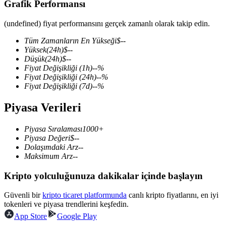
Grafik Performansı
(undefined) fiyat performansını gerçek zamanlı olarak takip edin.
Tüm Zamanların En Yükseği
$
--
COIN-M Vadeli İşlemleri
Yüksek
(24h)
$
--
Düşük
(24h)
$
--
Kripto Para Vadeli İşlemleri
Fiyat Değişikliği
(1h)
--
%
Fiyat Değişikliği
(24h)
--
%
Fiyat Değişikliği
(7d)
--
%
TradFi
Piyasa Verileri
Hisse senetleri, döviz, değerli metaller ve emtia türevleri
Piyasa Sıralaması
1000+
Piyasa Değeri
$
--
Dolaşımdaki Arz
--
Maksimum Arz
--
Kripto yolculuğunuza dakikalar içinde başlayın
Güvenli bir
kripto ticaret platformunda
canlı kripto fiyatlarını, en iyi
tokenleri ve piyasa trendlerini keşfedin.
App Store
Google Play
USDC Vadeli İşlemleri