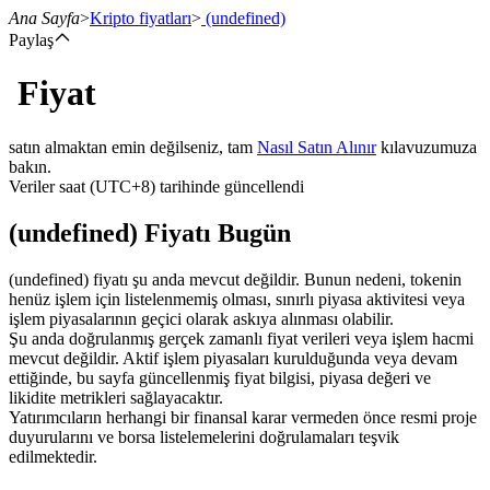
Ana Sayfa
>
Kripto fiyatları
>
(undefined)
Paylaş
Fiyat
Vadeli İşlemler
satın almaktan emin değilseniz, tam
Nasıl Satın Alınır
kılavuzumuza
bakın.
Veriler saat (UTC+8) tarihinde güncellendi
(undefined) Fiyatı Bugün
(undefined) fiyatı şu anda mevcut değildir. Bunun nedeni, tokenin
henüz işlem için listelenmemiş olması, sınırlı piyasa aktivitesi veya
işlem piyasalarının geçici olarak askıya alınması olabilir.
USDT Vadeli İşlemleri
Şu anda doğrulanmış gerçek zamanlı fiyat verileri veya işlem hacmi
mevcut değildir. Aktif işlem piyasaları kurulduğunda veya devam
Teminat olarak USDT kullanan vadeli işlemler
ettiğinde, bu sayfa güncellenmiş fiyat bilgisi, piyasa değeri ve
likidite metrikleri sağlayacaktır.
Yatırımcıların herhangi bir finansal karar vermeden önce resmi proje
duyurularını ve borsa listelemelerini doğrulamaları teşvik
edilmektedir.