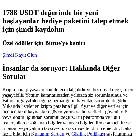
USDC'yi teminat olarak kullanan vadeli işlemler
1788 USDT değerinde bir yeni
başlayanlar hediye paketini talep etmek
için şimdi kaydolun
Özel ödüller için Bitrue'ye katılın
Şimdi Kayıt Olun
İnsanlar da soruyor: Hakkında Diğer
Kopya Ticaret
Sorular
En iyi traderlarla güçlerinizi birleştirin
Kripto para piyasaları son derece dalgalıdır ve hızlı fiyat değişimleri
yaşayabilir. Yatırım kararlarınızdan yalnızca siz sorumlusunuz ve
Bitrue, uğrayabileceğiniz herhangi bir kayıptan sorumlu değildir.
Yukarıda listelenen kripto paralarla ilgili fiyat ve diğer veriler için
üçüncü taraf kaynaklara güveniyoruz ve bu verilerin güvenilirliği
veya doğruluğundan sorumlu değiliz. Bu platformda ve ilgili
materyallerde sağlanan bilgiler yalnızca bilgilendirme amaçlıdır ve
finansal veya yatırım tavsiyesi olarak değerlendirilmemelidir. Daha
fazla bilgi için
Kullanım Şartları
ve
Gizlilik Politikası
sayfalarımıza