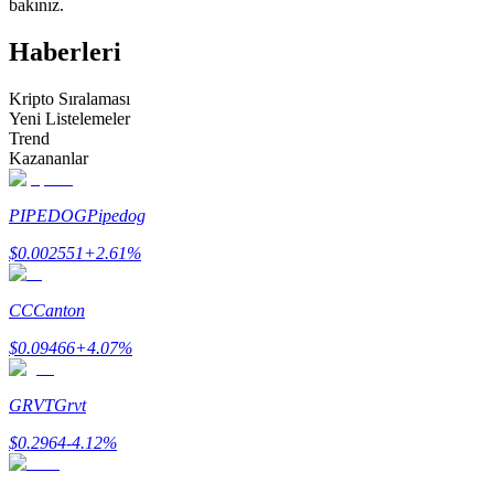
bakınız.
Kopya Tüccarı Olun
Haberleri
Kâr paylaşımı ve kopya ticaret komisyonlarının tadını çıkarın
Kripto Sıralaması
Yeni Listelemeler
Trend
Kazananlar
PIPEDOG
Pipedog
$
0.002551
+
2.61
%
Bilgi
CC
Canton
Ticaret bilgileri vb. dahil olmak üzere büyük veri analizi.
$
0.09466
+
4.07
%
GRVT
Grvt
$
0.2964
-4.12
%