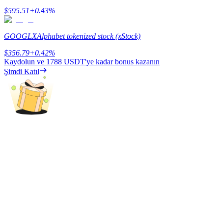
$
595.51
+
0.43
%
Kazan
GOOGLX
Alphabet tokenized stock (xStock)
$
356.79
+
0.42
%
Kaydolun ve
1788 USDT
'ye kadar bonus kazanın
Şimdi Katıl
Power Piggy
Günlük rekabetçi ödüller kazanın