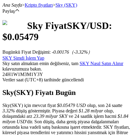
Ana Sayfa
>
Kripto fiyatları
>
Sky
(SKY)
Paylaş
Sky
Fiyat
SKY
/USD:
Vadeli İşlemler
$
0.05479
Bugünkü Fiyat Değişimi
:
-0.00176
（
-3.32
%）
SKY Şimdi İşlem Yap
Sky satın almaktan emin değilseniz, tam
SKY Nasıl Satın Alınır
kılavuzumuza bakın.
24H
1W
1M
3M
1Y
3Y
Veriler saat (UTC+8) tarihinde güncellendi
USDT Vadeli İşlemleri
Sky(SKY) Fiyatı Bugün
Teminat olarak USDT kullanan vadeli işlemler
Sky(SKY) için mevcut fiyat
$0.05479 USD
olup, son 24 saatte
3.32%
düşüş göstermiştir. Piyasa değeri
$1.28 milyar
olup,
dolaşımdaki arz
23.39 milyar SKY
ve 24 saatlik işlem hacmi
$1.84
milyon USD
'dir. Son düşüş, daha geniş piyasa dalgalanmaları
ortasında kısa vadeli satış baskısına işaret etmektedir. SKY fiyatları,
küresel piyasa trendlerini ve yatırımcı hissini yansıtmak için Bitrue