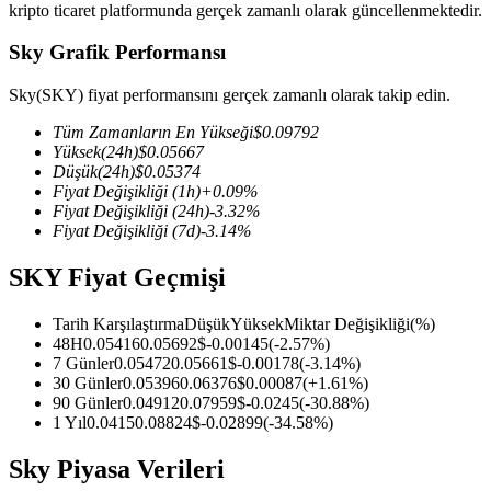
kripto ticaret platformunda gerçek zamanlı olarak güncellenmektedir.
Sky Grafik Performansı
Sky(SKY) fiyat performansını gerçek zamanlı olarak takip edin.
COIN-M Vadeli İşlemleri
Tüm Zamanların En Yükseği
$
0.09792
Kripto Para Vadeli İşlemleri
Yüksek
(24h)
$
0.05667
Düşük
(24h)
$
0.05374
Fiyat Değişikliği
(1h)
+
0.09
%
Fiyat Değişikliği
(24h)
-3.32
%
TradFi
Fiyat Değişikliği
(7d)
-3.14
%
Hisse senetleri, döviz, değerli metaller ve emtia türevleri
SKY Fiyat Geçmişi
Tarih Karşılaştırma
Düşük
Yüksek
Miktar Değişikliği
(%)
48H
0.05416
0.05692
$
-0.00145
(
-2.57
%)
7 Günler
0.05472
0.05661
$
-0.00178
(
-3.14
%)
30 Günler
0.05396
0.06376
$
0.00087
(
+
1.61
%)
90 Günler
0.04912
0.07959
$
-0.0245
(
-30.88
%)
1 Yıl
0.0415
0.08824
$
-0.02899
(
-34.58
%)
Sky Piyasa Verileri
USDC Vadeli İşlemleri