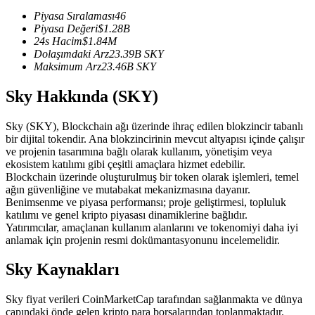
USDC'yi teminat olarak kullanan vadeli işlemler
Piyasa Sıralaması
46
Piyasa Değeri
$
1.28B
24s Hacim
$
1.84M
Dolaşımdaki Arz
23.39B
SKY
Maksimum Arz
23.46B
SKY
Sky Hakkında (SKY)
Sky (SKY), Blockchain ağı üzerinde ihraç edilen blokzincir tabanlı
bir dijital tokendir. Ana blokzincirinin mevcut altyapısı içinde çalışır
ve projenin tasarımına bağlı olarak kullanım, yönetişim veya
Kopya Ticaret
ekosistem katılımı gibi çeşitli amaçlara hizmet edebilir.
Blockchain üzerinde oluşturulmuş bir token olarak işlemleri, temel
En iyi traderlarla güçlerinizi birleştirin
ağın güvenliğine ve mutabakat mekanizmasına dayanır.
Benimsenme ve piyasa performansı; proje geliştirmesi, topluluk
katılımı ve genel kripto piyasası dinamiklerine bağlıdır.
Yatırımcılar, amaçlanan kullanım alanlarını ve tokenomiyi daha iyi
anlamak için projenin resmi dokümantasyonunu incelemelidir.
Sky Kaynakları
Sky fiyat verileri CoinMarketCap tarafından sağlanmakta ve dünya
çapındaki önde gelen kripto para borsalarından toplanmaktadır.