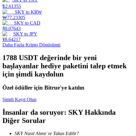
₺
2.61355
Staking
SKY
to
KRW
₩
77.23305
Yüksek getiri ve anında erişim
SKY
to
CAD
$
0.07643
SKY
to
JPY
¥
8.64217
Daha Fazla Kripto Dönüşümü
1788 USDT değerinde bir yeni
başlayanlar hediye paketini talep etmek
için şimdi kaydolun
Launchpool
Özel ödüller için Bitrue'ye katılın
Popüler token'lar kazanmak için esnek staking
Şimdi Kayıt Olun
İnsanlar da soruyor: SKY Hakkında
Diğer Sorular
SKY Nasıl Alınır ve Takas Edilir?