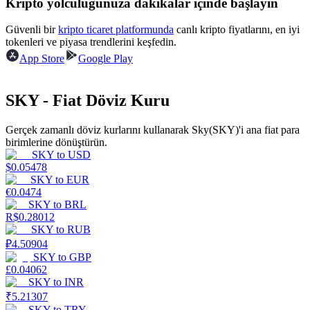
Kripto yolculuğunuza dakikalar içinde başlayın
Kazan
Güvenli bir
kripto ticaret platformunda
canlı kripto fiyatlarını, en iyi
tokenleri ve piyasa trendlerini keşfedin.
App Store
Google Play
SKY - Fiat Döviz Kuru
Gerçek zamanlı döviz kurlarını kullanarak Sky(SKY)'i ana fiat para
birimlerine dönüştürün.
SKY
to
USD
$
0.05478
Power Piggy
SKY
to
EUR
€
0.0474
Günlük rekabetçi ödüller kazanın
SKY
to
BRL
R$
0.28012
SKY
to
RUB
₽
4.50904
SKY
to
GBP
£
0.04062
SKY
to
INR
₹
5.21307
SKY
to
TRY