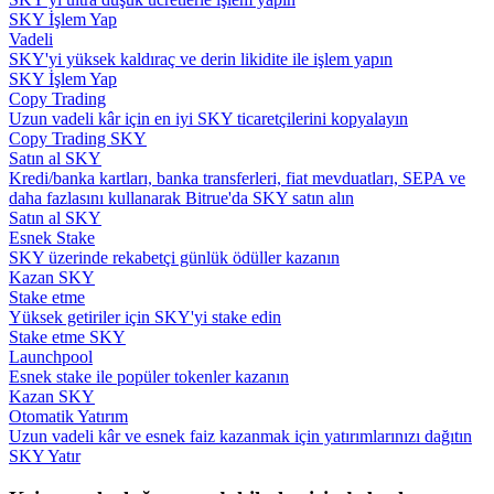
SKY İşlem Yap
Vadeli
Rehber
SKY'yi yüksek kaldıraç ve derin likidite ile işlem yapın
SKY İşlem Yap
Vadeli İşlemler Başlangıç Kılavuzu
Copy Trading
Uzun vadeli kâr için en iyi SKY ticaretçilerini kopyalayın
Copy Trading SKY
Satın al SKY
Kredi/banka kartları, banka transferleri, fiat mevduatları, SEPA ve
daha fazlasını kullanarak Bitrue'da SKY satın alın
Satın al SKY
Esnek Stake
SKY üzerinde rekabetçi günlük ödüller kazanın
Kazan SKY
Stake etme
Ticaret stratejileri
Yüksek getiriler için SKY'yi stake edin
Stake etme SKY
Nasıl kârlı kalabileceğinizi öğrenin
Launchpool
Esnek stake ile popüler tokenler kazanın
Kazan SKY
Otomatik Yatırım
Uzun vadeli kâr ve esnek faiz kazanmak için yatırımlarınızı dağıtın
SKY Yatır