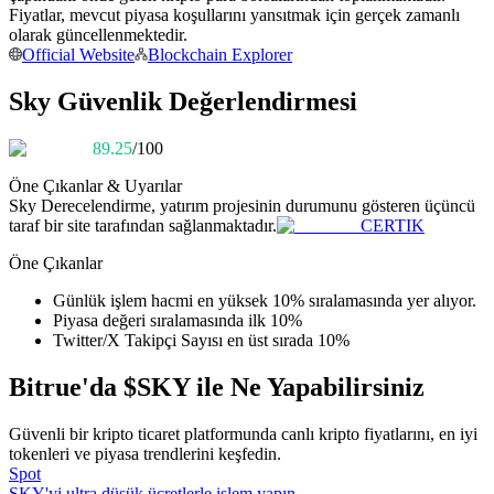
Fiyatlar, mevcut piyasa koşullarını yansıtmak için gerçek zamanlı
Kopya Tüccarı Olun
olarak güncellenmektedir.
Kâr paylaşımı ve kopya ticaret komisyonlarının tadını çıkarın
Official Website
Blockchain Explorer
Sky Güvenlik Değerlendirmesi
89.25
/100
Öne Çıkanlar & Uyarılar
Sky
Derecelendirme, yatırım projesinin durumunu gösteren üçüncü
taraf bir site tarafından sağlanmaktadır.
CERTIK
Öne Çıkanlar
Bilgi
Günlük işlem hacmi en yüksek 10% sıralamasında yer alıyor.
Ticaret bilgileri vb. dahil olmak üzere büyük veri analizi.
Piyasa değeri sıralamasında ilk 10%
Twitter/X Takipçi Sayısı en üst sırada 10%
Bitrue'da $SKY ile Ne Yapabilirsiniz
Güvenli bir kripto ticaret platformunda canlı kripto fiyatlarını, en iyi
tokenleri ve piyasa trendlerini keşfedin.
Spot
SKY'yi ultra düşük ücretlerle işlem yapın