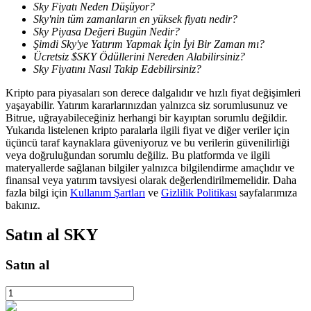
Sky Fiyatı Neden Düşüyor?
Sky'nin tüm zamanların en yüksek fiyatı nedir?
Sky Piyasa Değeri Bugün Nedir?
Şimdi Sky'ye Yatırım Yapmak İçin İyi Bir Zaman mı?
BTR Kilitleme
Ücretsiz $SKY Ödüllerini Nereden Alabilirsiniz?
BTR sahiplerine özel yatırımlar
Sky Fiyatını Nasıl Takip Edebilirsiniz?
Kripto para piyasaları son derece dalgalıdır ve hızlı fiyat değişimleri
yaşayabilir. Yatırım kararlarınızdan yalnızca siz sorumlusunuz ve
Bitrue, uğrayabileceğiniz herhangi bir kayıptan sorumlu değildir.
Yukarıda listelenen kripto paralarla ilgili fiyat ve diğer veriler için
üçüncü taraf kaynaklara güveniyoruz ve bu verilerin güvenilirliği
veya doğruluğundan sorumlu değiliz. Bu platformda ve ilgili
materyallerde sağlanan bilgiler yalnızca bilgilendirme amaçlıdır ve
finansal veya yatırım tavsiyesi olarak değerlendirilmemelidir. Daha
fazla bilgi için
Kullanım Şartları
ve
Gizlilik Politikası
sayfalarımıza
bakınız.
Krediler
Satın al
SKY
Kripto destekli borçlanma hizmeti
Satın al