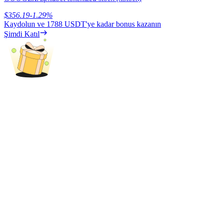
Deposit & Trade BTC to Share 25000 USDT prize pool!
$
356.19
-1.29
%
Kaydolun ve
1788 USDT
'ye kadar bonus kazanın
Şimdi Katıl
Deposit CASHCAT & Win
Share 500000 CASHCAT prize pool
Exclusive for BitMart Users
Register & Trade to Win 500,000 USDT
Precious Metals Trading Carnival
Trade Gold & Silver · 33,333 USDT Bonus