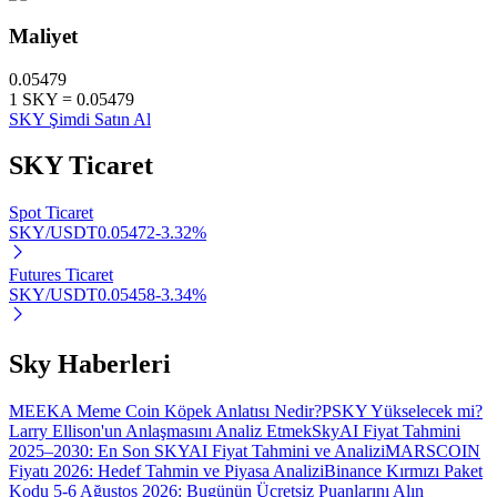
Maliyet
0.05479
1
SKY
=
0.05479
Otomatik Yatırım
SKY Şimdi Satın Al
Uzun vadeli kâr ve esnek çıkarlar elde edin
SKY
Ticaret
Spot Ticaret
SKY/USDT
0.05472
-3.32
%
Futures Ticaret
SKY/USDT
0.05458
-3.34
%
Sky Haberleri
Stake Etmeyi Öğrenin
Pasif gelir kazanma hakkında bilgi edinin
MEEKA Meme Coin Köpek Anlatısı Nedir?
PSKY Yükselecek mi?
Larry Ellison'un Anlaşmasını Analiz Etmek
SkyAI Fiyat Tahmini
Bitrue
AI
2025–2030: En Son SKYAI Fiyat Tahmini ve Analizi
MARSCOIN
Fiyatı 2026: Hedef Tahmin ve Piyasa Analizi
Binance Kırmızı Paket
Kodu 5-6 Ağustos 2026: Bugünün Ücretsiz Puanlarını Alın