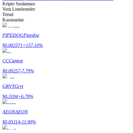
Kripto Sıralaması
Yeni Listelemeler
Trend
Kazananlar
PIPEDOG
Pipedog
Bitrue Ortakları
$
0.002571
+
157.10
%
CC
Canton
$
0.09257
-7.79
%
GRVT
Grvt
Bitrue İş Ortağı
$
0.3104
+
6.79
%
Kullanıcı başına %65'e kadar komisyon!
AEON
AEON
$
0.05314
-11.90
%