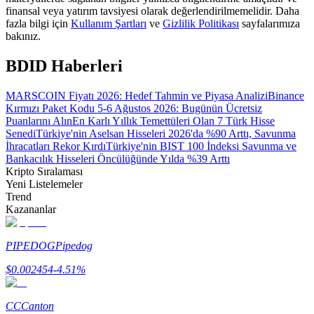
finansal veya yatırım tavsiyesi olarak değerlendirilmemelidir. Daha
fazla bilgi için
Kullanım Şartları
ve
Gizlilik Politikası
sayfalarımıza
Rehber
bakınız.
Vadeli İşlemler Başlangıç Kılavuzu
BDID Haberleri
MARSCOIN Fiyatı 2026: Hedef Tahmin ve Piyasa Analizi
Binance
Kırmızı Paket Kodu 5-6 Ağustos 2026: Bugünün Ücretsiz
Puanlarını Alın
En Karlı Yıllık Temettüleri Olan 7 Türk Hisse
Senedi
Türkiye'nin Aselsan Hisseleri 2026'da %90 Arttı, Savunma
İhracatları Rekor Kırdı
Türkiye'nin BIST 100 İndeksi Savunma ve
Bankacılık Hisseleri Öncülüğünde Yılda %39 Arttı
Kripto Sıralaması
Yeni Listelemeler
Trend
Ticaret stratejileri
Kazananlar
Nasıl kârlı kalabileceğinizi öğrenin
PIPEDOG
Pipedog
$
0.002454
-4.51
%
CC
Canton