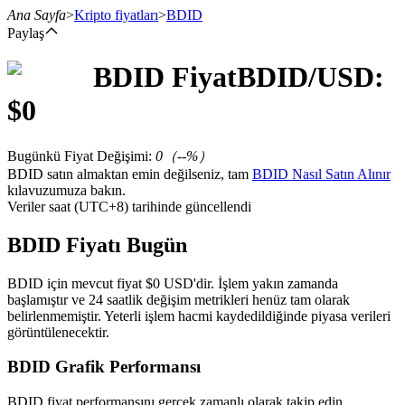
Ana Sayfa
>
Kripto fiyatları
>
BDID
Paylaş
BDID
Fiyat
BDID
/USD:
Vadeli İşlemler
$
0
Bugünkü Fiyat Değişimi
:
0
（
--
%）
BDID satın almaktan emin değilseniz, tam
BDID Nasıl Satın Alınır
kılavuzumuza bakın.
Veriler saat (UTC+8) tarihinde güncellendi
BDID Fiyatı Bugün
USDT Vadeli İşlemleri
BDID için mevcut fiyat $0 USD'dir. İşlem yakın zamanda
başlamıştır ve 24 saatlik değişim metrikleri henüz tam olarak
Teminat olarak USDT kullanan vadeli işlemler
belirlenmemiştir. Yeterli işlem hacmi kaydedildiğinde piyasa verileri
görüntülenecektir.
BDID Grafik Performansı
BDID fiyat performansını gerçek zamanlı olarak takip edin.