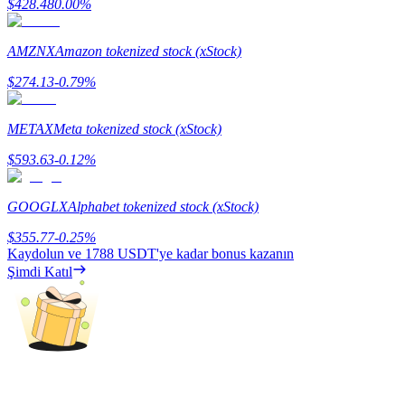
$
428.48
0.00
%
Staking
AMZNX
Amazon tokenized stock (xStock)
Yüksek getiri ve anında erişim
$
274.13
-0.79
%
METAX
Meta tokenized stock (xStock)
$
593.63
-0.12
%
GOOGLX
Alphabet tokenized stock (xStock)
$
355.77
-0.25
%
Launchpool
Kaydolun ve
1788 USDT
'ye kadar bonus kazanın
Şimdi Katıl
Popüler token'lar kazanmak için esnek staking