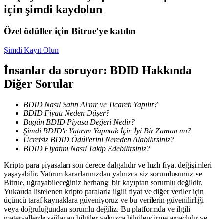
için şimdi kaydolun
Kopya Tüccarı Olun
Kâr paylaşımı ve kopya ticaret komisyonlarının tadını çıkarın
Özel ödüller için Bitrue'ye katılın
Şimdi Kayıt Olun
İnsanlar da soruyor: BDID Hakkında
Diğer Sorular
BDID Nasıl Satın Alınır ve Ticareti Yapılır?
BDID Fiyatı Neden Düşer?
Bugün BDID Piyasa Değeri Nedir?
Bilgi
Şimdi BDID'e Yatırım Yapmak İçin İyi Bir Zaman mı?
Ücretsiz BDID Ödüllerini Nereden Alabilirsiniz?
Ticaret bilgileri vb. dahil olmak üzere büyük veri analizi.
BDID Fiyatını Nasıl Takip Edebilirsiniz?
Kripto para piyasaları son derece dalgalıdır ve hızlı fiyat değişimleri
yaşayabilir. Yatırım kararlarınızdan yalnızca siz sorumlusunuz ve
Bitrue, uğrayabileceğiniz herhangi bir kayıptan sorumlu değildir.
Yukarıda listelenen kripto paralarla ilgili fiyat ve diğer veriler için
üçüncü taraf kaynaklara güveniyoruz ve bu verilerin güvenilirliği
veya doğruluğundan sorumlu değiliz. Bu platformda ve ilgili
materyallerde sağlanan bilgiler yalnızca bilgilendirme amaçlıdır ve