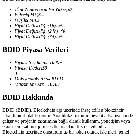
Tüm Zamanların En Yükseği
$
--
Yüksek
(24h)
$
--
Düşük
(24h)
$
--
Fiyat Değişikliği
(1h)
--
%
COIN-M Vadeli İşlemleri
Fiyat Değişikliği
(24h)
--
%
Fiyat Değişikliği
(7d)
--
%
Kripto Para Vadeli İşlemleri
BDID Piyasa Verileri
TradFi
Piyasa Sıralaması
1000+
Piyasa Değeri
$
0
Hisse senetleri, döviz, değerli metaller ve emtia türevleri
0
Dolaşımdaki Arz
--
BDID
Maksimum Arz
--
BDID
BDID Hakkında
BDID (BDID), Blockchain ağı üzerinde ihraç edilen blokzincir
tabanlı bir dijital tokendir. Ana blokzincirinin mevcut altyapısı içinde
çalışır ve projenin tasarımına bağlı olarak kullanım, yönetişim veya
ekosistem katılımı gibi çeşitli amaçlara hizmet edebilir.
Blockchain üzerinde oluşturulmuş bir token olarak işlemleri, temel
USDC Vadeli İşlemleri