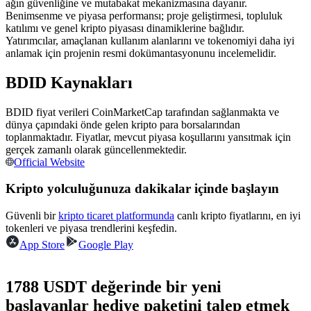
ağın güvenliğine ve mutabakat mekanizmasına dayanır.
USDC'yi teminat olarak kullanan vadeli işlemler
Benimsenme ve piyasa performansı; proje geliştirmesi, topluluk
katılımı ve genel kripto piyasası dinamiklerine bağlıdır.
Yatırımcılar, amaçlanan kullanım alanlarını ve tokenomiyi daha iyi
anlamak için projenin resmi dokümantasyonunu incelemelidir.
BDID Kaynakları
BDID fiyat verileri CoinMarketCap tarafından sağlanmakta ve
dünya çapındaki önde gelen kripto para borsalarından
toplanmaktadır. Fiyatlar, mevcut piyasa koşullarını yansıtmak için
gerçek zamanlı olarak güncellenmektedir.
Kopya Ticaret
Official Website
En iyi traderlarla güçlerinizi birleştirin
Kripto yolculuğunuza dakikalar içinde başlayın
Güvenli bir
kripto ticaret platformunda
canlı kripto fiyatlarını, en iyi
tokenleri ve piyasa trendlerini keşfedin.
App Store
Google Play
1788 USDT değerinde bir yeni
başlayanlar hediye paketini talep etmek