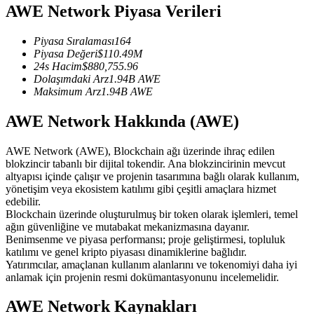
AWE Network Piyasa Verileri
USDC'yi teminat olarak kullanan vadeli işlemler
Piyasa Sıralaması
164
Piyasa Değeri
$
110.49M
24s Hacim
$
880,755.96
Dolaşımdaki Arz
1.94B
AWE
Maksimum Arz
1.94B
AWE
AWE Network Hakkında (AWE)
AWE Network (AWE), Blockchain ağı üzerinde ihraç edilen
Kopya Ticaret
blokzincir tabanlı bir dijital tokendir. Ana blokzincirinin mevcut
altyapısı içinde çalışır ve projenin tasarımına bağlı olarak kullanım,
En iyi traderlarla güçlerinizi birleştirin
yönetişim veya ekosistem katılımı gibi çeşitli amaçlara hizmet
edebilir.
Blockchain üzerinde oluşturulmuş bir token olarak işlemleri, temel
ağın güvenliğine ve mutabakat mekanizmasına dayanır.
Benimsenme ve piyasa performansı; proje geliştirmesi, topluluk
katılımı ve genel kripto piyasası dinamiklerine bağlıdır.
Yatırımcılar, amaçlanan kullanım alanlarını ve tokenomiyi daha iyi
anlamak için projenin resmi dokümantasyonunu incelemelidir.
AWE Network Kaynakları