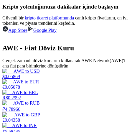
Kripto yolculuğunuza dakikalar içinde başlayın
Kazan
Güvenli bir
kripto ticaret platformunda
canlı kripto fiyatlarını, en iyi
tokenleri ve piyasa trendlerini keşfedin.
App Store
Google Play
AWE - Fiat Döviz Kuru
Gerçek zamanlı döviz kurlarını kullanarak AWE Network(AWE)'i
ana fiat para birimlerine dönüştürün.
AWE
to
USD
Power Piggy
$
0.05869
AWE
to
EUR
Günlük rekabetçi ödüller kazanın
€
0.05078
AWE
to
BRL
R$
0.2992
AWE
to
RUB
₽
4.78966
AWE
to
GBP
£
0.04358
AWE
to
INR
₹
5.58445