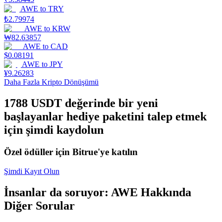
AWE
to
TRY
Staking
₺
2.79974
AWE
to
KRW
Yüksek getiri ve anında erişim
₩
82.63857
AWE
to
CAD
$
0.08191
AWE
to
JPY
¥
9.26283
Daha Fazla Kripto Dönüşümü
1788 USDT değerinde bir yeni
başlayanlar hediye paketini talep etmek
için şimdi kaydolun
Launchpool
Özel ödüller için Bitrue'ye katılın
Popüler token'lar kazanmak için esnek staking
Şimdi Kayıt Olun
İnsanlar da soruyor: AWE Hakkında
Diğer Sorular