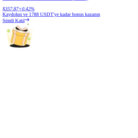
Deposit & Trade BTC to Share 25000 USDT prize pool!
$
357.87
+
0.42
%
Kaydolun ve
1788 USDT
'ye kadar bonus kazanın
Şimdi Katıl
Deposit CASHCAT & Win
Share 500000 CASHCAT prize pool
Exclusive for BitMart Users
Register & Trade to Win 500,000 USDT
Precious Metals Trading Carnival
Trade Gold & Silver · 33,333 USDT Bonus