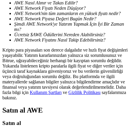
AWE Nasıl Alınır ve Takas Edilir?
AWE Network Fiyatı Neden Düşüyor?
AWE Network'nin tüm zamanların en yüksek fiyatı nedir?
AWE Network Piyasa Değeri Bugün Nedir?
BTR Kilitleme
Şimdi AWE Network'ye Yatırım Yapmak İçin İyi Bir Zaman
BTR sahiplerine özel yatırımlar
mı?
Ücretsiz $AWE Ödüllerini Nereden Alabilirsiniz?
AWE Network Fiyatını Nasıl Takip Edebilirsiniz?
Kripto para piyasaları son derece dalgalıdır ve hızlı fiyat değişimleri
yaşayabilir. Yatırım kararlarınızdan yalnızca siz sorumlusunuz ve
Bitrue, uğrayabileceğiniz herhangi bir kayıptan sorumlu değildir.
Yukarıda listelenen kripto paralarla ilgili fiyat ve diğer veriler için
üçüncü taraf kaynaklara güveniyoruz ve bu verilerin güvenilirliği
veya doğruluğundan sorumlu değiliz. Bu platformda ve ilgili
materyallerde sağlanan bilgiler yalnızca bilgilendirme amaçlıdır ve
finansal veya yatırım tavsiyesi olarak değerlendirilmemelidir. Daha
Krediler
fazla bilgi için
Kullanım Şartları
ve
Gizlilik Politikası
sayfalarımıza
bakınız.
Kripto destekli borçlanma hizmeti
Satın al
AWE
Satın al