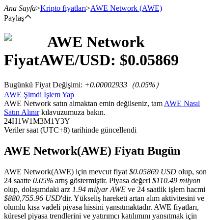
Ana Sayfa
>
Kripto fiyatları
>
AWE Network
(AWE)
Paylaş
AWE Network
Vadeli İşlemler
Fiyat
AWE
/USD: $
0.05869
Bugünkü Fiyat Değişimi
:
+0.00002933
（
0.05
%）
AWE Şimdi İşlem Yap
AWE Network satın almaktan emin değilseniz, tam
AWE Nasıl
Satın Alınır
kılavuzumuza bakın.
24H
1W
1M
3M
1Y
3Y
Veriler saat (UTC+8) tarihinde güncellendi
USDT Vadeli İşlemleri
AWE Network(AWE) Fiyatı Bugün
Teminat olarak USDT kullanan vadeli işlemler
AWE Network(AWE) için mevcut fiyat
$0.05869 USD
olup, son
24 saatte
0.05%
artış göstermiştir. Piyasa değeri
$110.49 milyon
olup, dolaşımdaki arz
1.94 milyar AWE
ve 24 saatlik işlem hacmi
$880,755.96 USD
'dir. Yükseliş hareketi artan alım aktivitesini ve
olumlu kısa vadeli piyasa hissini yansıtmaktadır. AWE fiyatları,
küresel piyasa trendlerini ve yatırımcı katılımını yansıtmak için