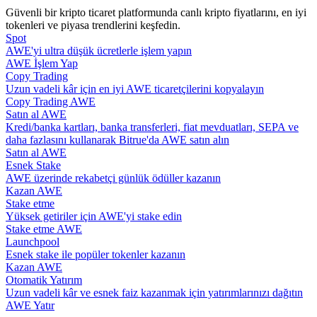
Güvenli bir kripto ticaret platformunda canlı kripto fiyatlarını, en iyi
tokenleri ve piyasa trendlerini keşfedin.
Rehber
Spot
AWE'yi ultra düşük ücretlerle işlem yapın
Vadeli İşlemler Başlangıç Kılavuzu
AWE İşlem Yap
Copy Trading
Uzun vadeli kâr için en iyi AWE ticaretçilerini kopyalayın
Copy Trading AWE
Satın al AWE
Kredi/banka kartları, banka transferleri, fiat mevduatları, SEPA ve
daha fazlasını kullanarak Bitrue'da AWE satın alın
Satın al AWE
Esnek Stake
AWE üzerinde rekabetçi günlük ödüller kazanın
Kazan AWE
Ticaret stratejileri
Stake etme
Yüksek getiriler için AWE'yi stake edin
Nasıl kârlı kalabileceğinizi öğrenin
Stake etme AWE
Launchpool
Esnek stake ile popüler tokenler kazanın
Kazan AWE
Otomatik Yatırım
Uzun vadeli kâr ve esnek faiz kazanmak için yatırımlarınızı dağıtın
AWE Yatır