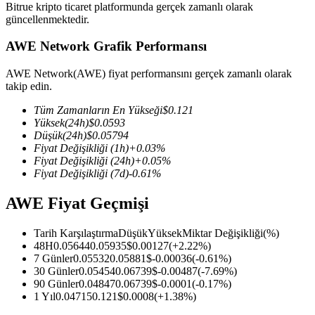
Bitrue kripto ticaret platformunda gerçek zamanlı olarak
güncellenmektedir.
AWE Network Grafik Performansı
COIN-M Vadeli İşlemleri
AWE Network(AWE) fiyat performansını gerçek zamanlı olarak
takip edin.
Kripto Para Vadeli İşlemleri
Tüm Zamanların En Yükseği
$
0.121
Yüksek
(24h)
$
0.0593
Düşük
(24h)
$
0.05794
TradFi
Fiyat Değişikliği
(1h)
+
0.03
%
Fiyat Değişikliği
(24h)
+
0.05
%
Hisse senetleri, döviz, değerli metaller ve emtia türevleri
Fiyat Değişikliği
(7d)
-0.61
%
AWE Fiyat Geçmişi
Tarih Karşılaştırma
Düşük
Yüksek
Miktar Değişikliği
(%)
48H
0.05644
0.05935
$
0.00127
(
+
2.22
%)
7 Günler
0.05532
0.05881
$
-0.00036
(
-0.61
%)
30 Günler
0.05454
0.06739
$
-0.00487
(
-7.69
%)
90 Günler
0.04847
0.06739
$
-0.0001
(
-0.17
%)
1 Yıl
0.04715
0.121
$
0.0008
(
+
1.38
%)
USDC Vadeli İşlemleri