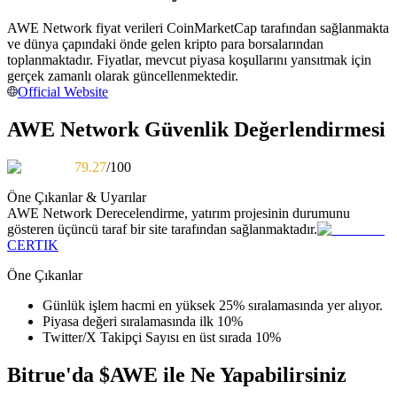
Kopya Tüccarı Olun
AWE Network fiyat verileri CoinMarketCap tarafından sağlanmakta
Kâr paylaşımı ve kopya ticaret komisyonlarının tadını çıkarın
ve dünya çapındaki önde gelen kripto para borsalarından
toplanmaktadır. Fiyatlar, mevcut piyasa koşullarını yansıtmak için
gerçek zamanlı olarak güncellenmektedir.
Official Website
AWE Network Güvenlik Değerlendirmesi
79.27
/100
Öne Çıkanlar & Uyarılar
AWE Network
Derecelendirme, yatırım projesinin durumunu
Bilgi
gösteren üçüncü taraf bir site tarafından sağlanmaktadır.
CERTIK
Ticaret bilgileri vb. dahil olmak üzere büyük veri analizi.
Öne Çıkanlar
Günlük işlem hacmi en yüksek 25% sıralamasında yer alıyor.
Piyasa değeri sıralamasında ilk 10%
Twitter/X Takipçi Sayısı en üst sırada 10%
Bitrue'da $AWE ile Ne Yapabilirsiniz