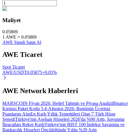
Maliyet
Otomatik Yatırım
0.05869
1
AWE
=
0.05869
Uzun vadeli kâr ve esnek çıkarlar elde edin
AWE Şimdi Satın Al
AWE
Ticaret
Spot Ticaret
AWE/USDT
0.05875
+
0.05
%
AWE Network Haberleri
Stake Etmeyi Öğrenin
MARSCOIN Fiyatı 2026: Hedef Tahmin ve Piyasa Analizi
Binance
Pasif gelir kazanma hakkında bilgi edinin
Kırmızı Paket Kodu 5-6 Ağustos 2026: Bugünün Ücretsiz
Puanlarını Alın
En Karlı Yıllık Temettüleri Olan 7 Türk Hisse
Bitrue
AI
Senedi
Türkiye'nin Aselsan Hisseleri 2026'da %90 Arttı, Savunma
İhracatları Rekor Kırdı
Türkiye'nin BIST 100 İndeksi Savunma ve
Bankacılık Hisseleri Öncülüğünde Yılda %39 Arttı