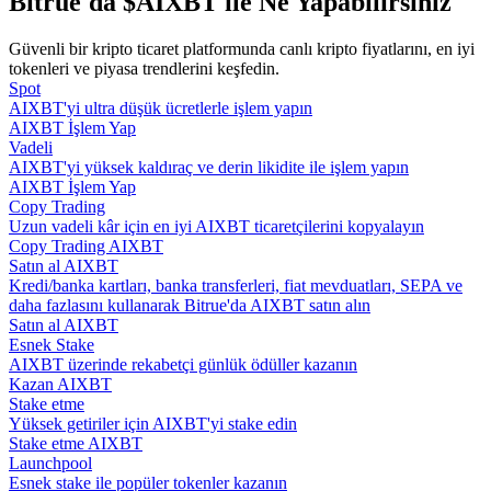
Bitrue'da $AIXBT ile Ne Yapabilirsiniz
Rehber
Güvenli bir kripto ticaret platformunda canlı kripto fiyatlarını, en iyi
tokenleri ve piyasa trendlerini keşfedin.
Vadeli İşlemler Başlangıç Kılavuzu
Spot
AIXBT'yi ultra düşük ücretlerle işlem yapın
AIXBT İşlem Yap
Vadeli
AIXBT'yi yüksek kaldıraç ve derin likidite ile işlem yapın
AIXBT İşlem Yap
Copy Trading
Uzun vadeli kâr için en iyi AIXBT ticaretçilerini kopyalayın
Copy Trading AIXBT
Satın al AIXBT
Kredi/banka kartları, banka transferleri, fiat mevduatları, SEPA ve
daha fazlasını kullanarak Bitrue'da AIXBT satın alın
Ticaret stratejileri
Satın al AIXBT
Esnek Stake
Nasıl kârlı kalabileceğinizi öğrenin
AIXBT üzerinde rekabetçi günlük ödüller kazanın
Kazan AIXBT
Stake etme
Yüksek getiriler için AIXBT'yi stake edin
Stake etme AIXBT
Launchpool
Esnek stake ile popüler tokenler kazanın