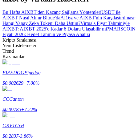
Bu Hafta AIXBT'den Kazanç Sağlama Yöntemleri
USDT ile
AIXBT Nasıl Alınır Bitrue'da
AI16z ve AIXBT'nin Karşılaştırılması:
Hangi Yapay Zeka Tokenı Daha Üstün?
Virtuals Fiyat Tahminiyle
AIXBT: AIXBT 2025'e Kadar 6 Dolara Ulaşabilir mi?
MARSCOIN
Fiyatı 2026: Hedef Tahmin ve Piyasa Analizi
Bitrue Ortakları
Kripto Sıralaması
Yeni Listelemeler
Trend
Kazananlar
PIPEDOG
Pipedog
$
0.002629
+
7.00
%
CC
Canton
Bitrue İş Ortağı
$
0.09785
+
7.22
%
Kullanıcı başına %65'e kadar komisyon!
GRVT
Grvt
$
0.2837
-3.86
%