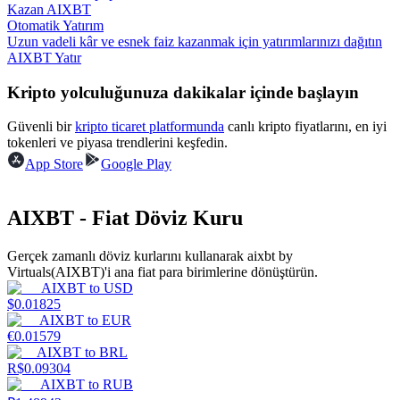
Kazan AIXBT
Otomatik Yatırım
Kazan
Uzun vadeli kâr ve esnek faiz kazanmak için yatırımlarınızı dağıtın
AIXBT Yatır
Kripto yolculuğunuza dakikalar içinde başlayın
Güvenli bir
kripto ticaret platformunda
canlı kripto fiyatlarını, en iyi
tokenleri ve piyasa trendlerini keşfedin.
App Store
Google Play
AIXBT - Fiat Döviz Kuru
Power Piggy
Günlük rekabetçi ödüller kazanın
Gerçek zamanlı döviz kurlarını kullanarak aixbt by
Virtuals(AIXBT)'i ana fiat para birimlerine dönüştürün.
AIXBT
to
USD
$
0.01825
AIXBT
to
EUR
€
0.01579
AIXBT
to
BRL
R$
0.09304
AIXBT
to
RUB