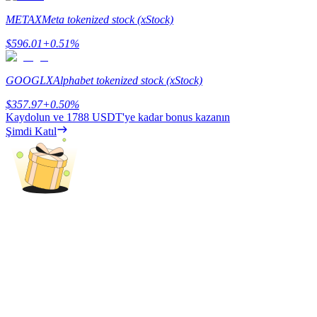
Deposit & Trade BTC to Share 25000 USDT prize pool!
METAX
Meta tokenized stock (xStock)
$
596.01
+
0.51
%
Deposit CASHCAT & Win
GOOGLX
Alphabet tokenized stock (xStock)
Share 500000 CASHCAT prize pool
$
357.97
+
0.50
%
Kaydolun ve
1788 USDT
'ye kadar bonus kazanın
Şimdi Katıl
Exclusive for BitMart Users
Register & Trade to Win 500,000 USDT
Precious Metals Trading Carnival
Trade Gold & Silver · 33,333 USDT Bonus