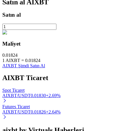
Satın al
AIXBT
Satın al
Otomatik Yatırım
Uzun vadeli kâr ve esnek çıkarlar elde edin
Maliyet
0.01824
1
AIXBT
=
0.01824
AIXBT Şimdi Satın Al
AIXBT
Ticaret
Spot Ticaret
AIXBT/USDT
0.01830
+
2.69
%
Stake Etmeyi Öğrenin
Pasif gelir kazanma hakkında bilgi edinin
Futures Ticaret
AIXBT/USDT
0.01826
+
2.64
%
Bitrue
AI
aixbt by Virtuals Haberleri