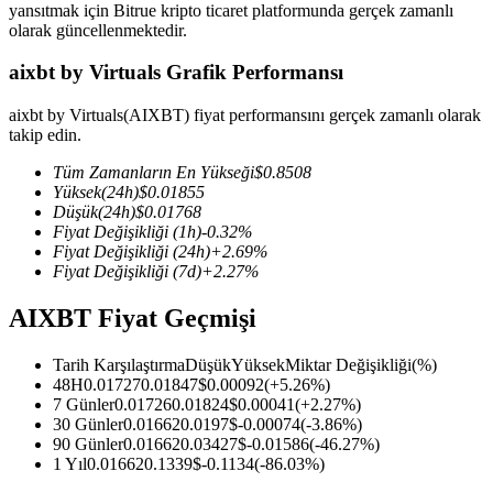
yansıtmak için Bitrue kripto ticaret platformunda gerçek zamanlı
olarak güncellenmektedir.
aixbt by Virtuals Grafik Performansı
COIN-M Vadeli İşlemleri
aixbt by Virtuals(AIXBT) fiyat performansını gerçek zamanlı olarak
takip edin.
Kripto Para Vadeli İşlemleri
Tüm Zamanların En Yükseği
$
0.8508
Yüksek
(24h)
$
0.01855
Düşük
(24h)
$
0.01768
TradFi
Fiyat Değişikliği
(1h)
-0.32
%
Fiyat Değişikliği
(24h)
+
2.69
%
Hisse senetleri, döviz, değerli metaller ve emtia türevleri
Fiyat Değişikliği
(7d)
+
2.27
%
AIXBT Fiyat Geçmişi
Tarih Karşılaştırma
Düşük
Yüksek
Miktar Değişikliği
(%)
48H
0.01727
0.01847
$
0.00092
(
+
5.26
%)
7 Günler
0.01726
0.01824
$
0.00041
(
+
2.27
%)
30 Günler
0.01662
0.0197
$
-0.00074
(
-3.86
%)
90 Günler
0.01662
0.03427
$
-0.01586
(
-46.27
%)
1 Yıl
0.01662
0.1339
$
-0.1134
(
-86.03
%)
USDC Vadeli İşlemleri