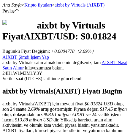
Ana Sayfa
>
Kripto fiyatları
>
aixbt by Virtuals
(AIXBT)
Paylaş
aixbt by Virtuals
Vadeli İşlemler
Fiyat
AIXBT
/USD: $
0.01824
Bugünkü Fiyat Değişimi
:
+0.0004778
（
2.69
%）
AIXBT Şimdi İşlem Yap
aixbt by Virtuals satın almaktan emin değilseniz, tam
AIXBT Nasıl
Satın Alınır
kılavuzumuza bakın.
24H
1W
1M
3M
1Y
3Y
Veriler saat (UTC+8) tarihinde güncellendi
USDT Vadeli İşlemleri
aixbt by Virtuals(AIXBT) Fiyatı Bugün
Teminat olarak USDT kullanan vadeli işlemler
aixbt by Virtuals(AIXBT) için mevcut fiyat
$0.01824 USD
olup,
son 24 saatte
2.69%
artış göstermiştir. Piyasa değeri
$17.45 milyon
olup, dolaşımdaki arz
998.91 milyon AIXBT
ve 24 saatlik işlem
hacmi
$13.88 milyon USD
'dir. Yükseliş hareketi artan alım
aktivitesini ve olumlu kısa vadeli piyasa hissini yansıtmaktadır.
AIXBT fiyatları, küresel piyasa trendlerini ve yatırımcı katılımını