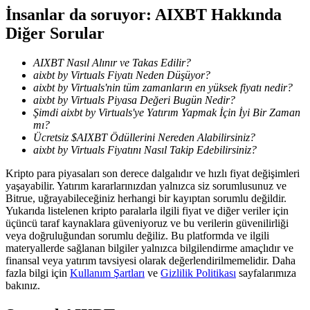
İnsanlar da soruyor: AIXBT Hakkında
Diğer Sorular
BTR Kilitleme
AIXBT Nasıl Alınır ve Takas Edilir?
BTR sahiplerine özel yatırımlar
aixbt by Virtuals Fiyatı Neden Düşüyor?
aixbt by Virtuals'nin tüm zamanların en yüksek fiyatı nedir?
aixbt by Virtuals Piyasa Değeri Bugün Nedir?
Şimdi aixbt by Virtuals'ye Yatırım Yapmak İçin İyi Bir Zaman
mı?
Ücretsiz $AIXBT Ödüllerini Nereden Alabilirsiniz?
aixbt by Virtuals Fiyatını Nasıl Takip Edebilirsiniz?
Kripto para piyasaları son derece dalgalıdır ve hızlı fiyat değişimleri
yaşayabilir. Yatırım kararlarınızdan yalnızca siz sorumlusunuz ve
Bitrue, uğrayabileceğiniz herhangi bir kayıptan sorumlu değildir.
Krediler
Yukarıda listelenen kripto paralarla ilgili fiyat ve diğer veriler için
üçüncü taraf kaynaklara güveniyoruz ve bu verilerin güvenilirliği
Kripto destekli borçlanma hizmeti
veya doğruluğundan sorumlu değiliz. Bu platformda ve ilgili
materyallerde sağlanan bilgiler yalnızca bilgilendirme amaçlıdır ve
finansal veya yatırım tavsiyesi olarak değerlendirilmemelidir. Daha
fazla bilgi için
Kullanım Şartları
ve
Gizlilik Politikası
sayfalarımıza
bakınız.