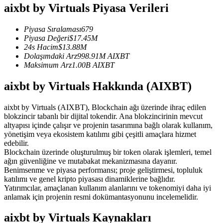
aixbt by Virtuals Piyasa Verileri
USDC'yi teminat olarak kullanan vadeli işlemler
Piyasa Sıralaması
679
Piyasa Değeri
$
17.45M
24s Hacim
$
13.88M
Dolaşımdaki Arz
998.91M
AIXBT
Maksimum Arz
1.00B
AIXBT
aixbt by Virtuals Hakkında (AIXBT)
aixbt by Virtuals (AIXBT), Blockchain ağı üzerinde ihraç edilen
Kopya Ticaret
blokzincir tabanlı bir dijital tokendir. Ana blokzincirinin mevcut
altyapısı içinde çalışır ve projenin tasarımına bağlı olarak kullanım,
En iyi traderlarla güçlerinizi birleştirin
yönetişim veya ekosistem katılımı gibi çeşitli amaçlara hizmet
edebilir.
Blockchain üzerinde oluşturulmuş bir token olarak işlemleri, temel
ağın güvenliğine ve mutabakat mekanizmasına dayanır.
Benimsenme ve piyasa performansı; proje geliştirmesi, topluluk
katılımı ve genel kripto piyasası dinamiklerine bağlıdır.
Yatırımcılar, amaçlanan kullanım alanlarını ve tokenomiyi daha iyi
anlamak için projenin resmi dokümantasyonunu incelemelidir.
aixbt by Virtuals Kaynakları