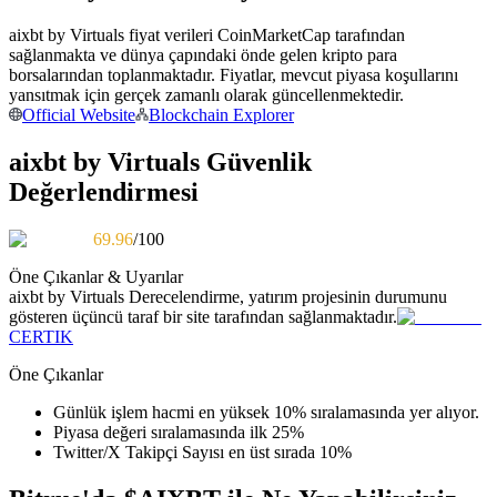
Kopya Tüccarı Olun
aixbt by Virtuals fiyat verileri CoinMarketCap tarafından
Kâr paylaşımı ve kopya ticaret komisyonlarının tadını çıkarın
sağlanmakta ve dünya çapındaki önde gelen kripto para
borsalarından toplanmaktadır. Fiyatlar, mevcut piyasa koşullarını
yansıtmak için gerçek zamanlı olarak güncellenmektedir.
Official Website
Blockchain Explorer
aixbt by Virtuals Güvenlik
Değerlendirmesi
69.96
/100
Öne Çıkanlar & Uyarılar
Bilgi
aixbt by Virtuals
Derecelendirme, yatırım projesinin durumunu
gösteren üçüncü taraf bir site tarafından sağlanmaktadır.
Ticaret bilgileri vb. dahil olmak üzere büyük veri analizi.
CERTIK
Öne Çıkanlar
Günlük işlem hacmi en yüksek 10% sıralamasında yer alıyor.
Piyasa değeri sıralamasında ilk 25%
Twitter/X Takipçi Sayısı en üst sırada 10%