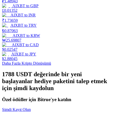
₽
1.48943
AIXBT
to
GBP
Staking
£
0.01352
AIXBT
to
INR
Yüksek getiri ve anında erişim
₹
1.73659
AIXBT
to
TRY
₺
0.87063
AIXBT
to
KRW
₩
25.69807
AIXBT
to
CAD
$
0.02547
AIXBT
to
JPY
¥
2.88045
Daha Fazla Kripto Dönüşümü
Launchpool
1788 USDT değerinde bir yeni
Popüler token'lar kazanmak için esnek staking
başlayanlar hediye paketini talep etmek
için şimdi kaydolun
Özel ödüller için Bitrue'ye katılın
Şimdi Kayıt Olun