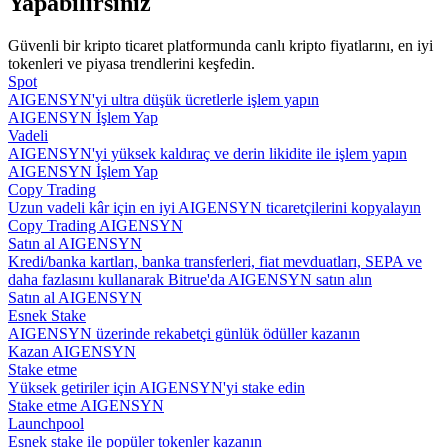
Yapabilirsiniz
Rehber
Güvenli bir kripto ticaret platformunda canlı kripto fiyatlarını, en iyi
tokenleri ve piyasa trendlerini keşfedin.
Vadeli İşlemler Başlangıç Kılavuzu
Spot
AIGENSYN'yi ultra düşük ücretlerle işlem yapın
AIGENSYN İşlem Yap
Vadeli
AIGENSYN'yi yüksek kaldıraç ve derin likidite ile işlem yapın
AIGENSYN İşlem Yap
Copy Trading
Uzun vadeli kâr için en iyi AIGENSYN ticaretçilerini kopyalayın
Copy Trading AIGENSYN
Satın al AIGENSYN
Kredi/banka kartları, banka transferleri, fiat mevduatları, SEPA ve
daha fazlasını kullanarak Bitrue'da AIGENSYN satın alın
Ticaret stratejileri
Satın al AIGENSYN
Esnek Stake
Nasıl kârlı kalabileceğinizi öğrenin
AIGENSYN üzerinde rekabetçi günlük ödüller kazanın
Kazan AIGENSYN
Stake etme
Yüksek getiriler için AIGENSYN'yi stake edin
Stake etme AIGENSYN
Launchpool
Esnek stake ile popüler tokenler kazanın