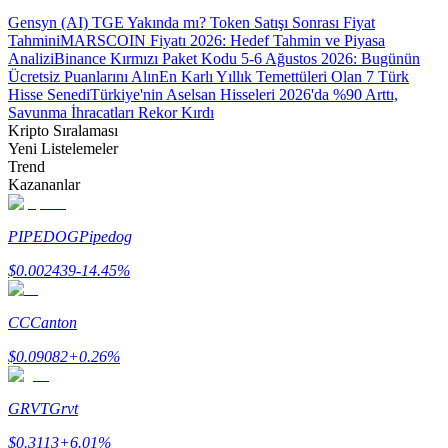
Gensyn (AI) TGE Yakında mı? Token Satışı Sonrası Fiyat
Tahmini
MARSCOIN Fiyatı 2026: Hedef Tahmin ve Piyasa
Analizi
Binance Kırmızı Paket Kodu 5-6 Ağustos 2026: Bugünün
Ücretsiz Puanlarını Alın
En Karlı Yıllık Temettüleri Olan 7 Türk
Hisse Senedi
Türkiye'nin Aselsan Hisseleri 2026'da %90 Arttı,
Savunma İhracatları Rekor Kırdı
Bitrue Ortakları
Kripto Sıralaması
Yeni Listelemeler
Trend
Kazananlar
PIPEDOG
Pipedog
$
0.002439
-14.45
%
CC
Canton
Bitrue İş Ortağı
$
0.09082
+
0.26
%
Kullanıcı başına %65'e kadar komisyon!
GRVT
Grvt
$
0.3113
+
6.01
%