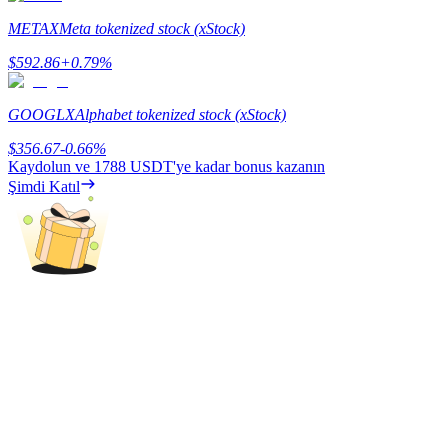
Deposit & Trade BTC to Share 25000 USDT prize pool!
METAX
Meta tokenized stock (xStock)
$
592.86
+
0.79
%
Deposit CASHCAT & Win
GOOGLX
Alphabet tokenized stock (xStock)
Share 500000 CASHCAT prize pool
$
356.67
-0.66
%
Kaydolun ve
1788 USDT
'ye kadar bonus kazanın
Şimdi Katıl
Exclusive for BitMart Users
Register & Trade to Win 500,000 USDT
Precious Metals Trading Carnival
Trade Gold & Silver · 33,333 USDT Bonus