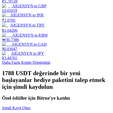
₽
1.79728
AIGENSYN
to
GBP
Staking
£
0.01619
AIGENSYN
to
INR
Yüksek getiri ve anında erişim
₹
2.0785
AIGENSYN
to
TRY
₺
1.04206
AIGENSYN
to
KRW
₩
30.7586
AIGENSYN
to
CAD
$
0.03047
AIGENSYN
to
JPY
¥
3.44761
Daha Fazla Kripto Dönüşümü
Launchpool
1788 USDT değerinde bir yeni
Popüler token'lar kazanmak için esnek staking
başlayanlar hediye paketini talep etmek
için şimdi kaydolun
Özel ödüller için Bitrue'ye katılın
Şimdi Kayıt Olun