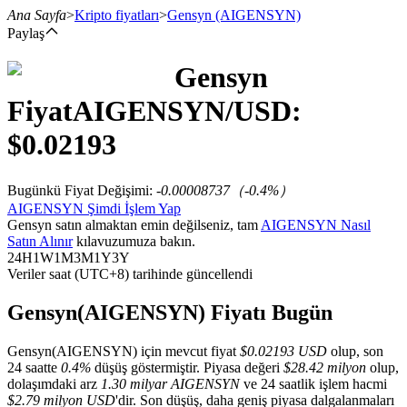
Ana Sayfa
>
Kripto fiyatları
>
Gensyn
(AIGENSYN)
Paylaş
Gensyn
Vadeli İşlemler
Fiyat
AIGENSYN
/USD:
$
0.02193
Bugünkü Fiyat Değişimi
:
-0.00008737
（
-0.4
%）
AIGENSYN Şimdi İşlem Yap
Gensyn satın almaktan emin değilseniz, tam
AIGENSYN Nasıl
Satın Alınır
kılavuzumuza bakın.
24H
1W
1M
3M
1Y
3Y
Veriler saat (UTC+8) tarihinde güncellendi
USDT Vadeli İşlemleri
Teminat olarak USDT kullanan vadeli işlemler
Gensyn(AIGENSYN) Fiyatı Bugün
Gensyn(AIGENSYN) için mevcut fiyat
$0.02193 USD
olup, son
24 saatte
0.4%
düşüş göstermiştir. Piyasa değeri
$28.42 milyon
olup,
dolaşımdaki arz
1.30 milyar AIGENSYN
ve 24 saatlik işlem hacmi
$2.79 milyon USD
'dir. Son düşüş, daha geniş piyasa dalgalanmaları