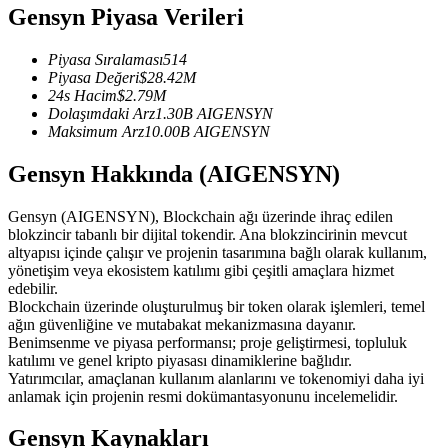
Gensyn Piyasa Verileri
USDC'yi teminat olarak kullanan vadeli işlemler
Piyasa Sıralaması
514
Piyasa Değeri
$
28.42M
24s Hacim
$
2.79M
Dolaşımdaki Arz
1.30B
AIGENSYN
Maksimum Arz
10.00B
AIGENSYN
Gensyn Hakkında (AIGENSYN)
Gensyn (AIGENSYN), Blockchain ağı üzerinde ihraç edilen
Kopya Ticaret
blokzincir tabanlı bir dijital tokendir. Ana blokzincirinin mevcut
altyapısı içinde çalışır ve projenin tasarımına bağlı olarak kullanım,
En iyi traderlarla güçlerinizi birleştirin
yönetişim veya ekosistem katılımı gibi çeşitli amaçlara hizmet
edebilir.
Blockchain üzerinde oluşturulmuş bir token olarak işlemleri, temel
ağın güvenliğine ve mutabakat mekanizmasına dayanır.
Benimsenme ve piyasa performansı; proje geliştirmesi, topluluk
katılımı ve genel kripto piyasası dinamiklerine bağlıdır.
Yatırımcılar, amaçlanan kullanım alanlarını ve tokenomiyi daha iyi
anlamak için projenin resmi dokümantasyonunu incelemelidir.
Gensyn Kaynakları