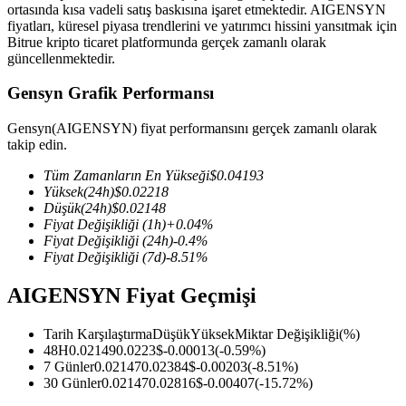
ortasında kısa vadeli satış baskısına işaret etmektedir. AIGENSYN
fiyatları, küresel piyasa trendlerini ve yatırımcı hissini yansıtmak için
Bitrue kripto ticaret platformunda gerçek zamanlı olarak
güncellenmektedir.
COIN-M Vadeli İşlemleri
Gensyn Grafik Performansı
Kripto Para Vadeli İşlemleri
Gensyn(AIGENSYN) fiyat performansını gerçek zamanlı olarak
takip edin.
Tüm Zamanların En Yükseği
$
0.04193
TradFi
Yüksek
(24h)
$
0.02218
Düşük
(24h)
$
0.02148
Hisse senetleri, döviz, değerli metaller ve emtia türevleri
Fiyat Değişikliği
(1h)
+
0.04
%
Fiyat Değişikliği
(24h)
-0.4
%
Fiyat Değişikliği
(7d)
-8.51
%
AIGENSYN Fiyat Geçmişi
Tarih Karşılaştırma
Düşük
Yüksek
Miktar Değişikliği
(%)
48H
0.02149
0.0223
$
-0.00013
(
-0.59
%)
7 Günler
0.02147
0.02384
$
-0.00203
(
-8.51
%)
30 Günler
0.02147
0.02816
$
-0.00407
(
-15.72
%)
USDC Vadeli İşlemleri