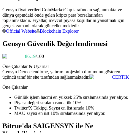
Kopya Tüccarı Olun
Gensyn fiyat verileri CoinMarketCap tarafından sağlanmakta ve
Kâr paylaşımı ve kopya ticaret komisyonlarının tadını çıkarın
dünya çapındaki önde gelen kripto para borsalarından
toplanmaktadır. Fiyatlar, mevcut piyasa koşullarını yansıtmak için
gerçek zamanlı olarak güncellenmektedir.
Official Website
Blockchain Explorer
Gensyn Güvenlik Değerlendirmesi
86.19
/100
Öne Çıkanlar & Uyarılar
Gensyn
Derecelendirme, yatırım projesinin durumunu gösteren
Bilgi
üçüncü taraf bir site tarafından sağlanmaktadır.
CERTIK
Ticaret bilgileri vb. dahil olmak üzere büyük veri analizi.
Öne Çıkanlar
Günlük işlem hacmi en yüksek 25% sıralamasında yer alıyor.
Piyasa değeri sıralamasında ilk 10%
Twitter/X Takipçi Sayısı en üst sırada 10%
MAU sayısı en üst 10% sıralamasında yer alıyor.
Bitrue'da $AIGENSYN ile Ne