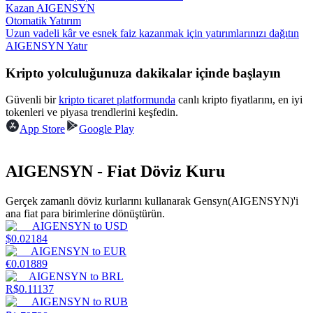
Kazan AIGENSYN
Otomatik Yatırım
Kazan
Uzun vadeli kâr ve esnek faiz kazanmak için yatırımlarınızı dağıtın
AIGENSYN Yatır
Kripto yolculuğunuza dakikalar içinde başlayın
Güvenli bir
kripto ticaret platformunda
canlı kripto fiyatlarını, en iyi
tokenleri ve piyasa trendlerini keşfedin.
App Store
Google Play
AIGENSYN - Fiat Döviz Kuru
Power Piggy
Günlük rekabetçi ödüller kazanın
Gerçek zamanlı döviz kurlarını kullanarak Gensyn(AIGENSYN)'i
ana fiat para birimlerine dönüştürün.
AIGENSYN
to
USD
$
0.02184
AIGENSYN
to
EUR
€
0.01889
AIGENSYN
to
BRL
R$
0.11137
AIGENSYN
to
RUB