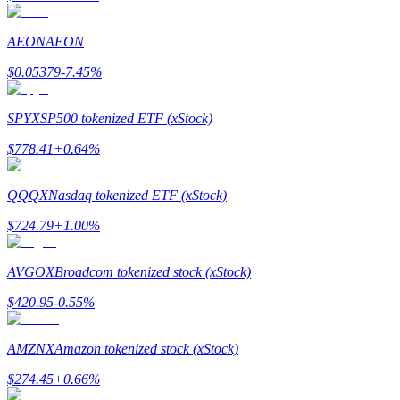
AEON
AEON
$
0.05379
-7.45
%
Yönlendirme
SPYX
SP500 tokenized ETF (xStock)
Arkadaşını davet et, nakit ödüller kazan
$
778.41
+
0.64
%
BTC Welcome Rewards
QQQX
Nasdaq tokenized ETF (xStock)
$
724.79
+
1.00
%
AVGOX
Broadcom tokenized stock (xStock)
$
420.95
-0.55
%
AMZNX
Amazon tokenized stock (xStock)
BTC Welcome Rewards
$
274.45
+
0.66
%