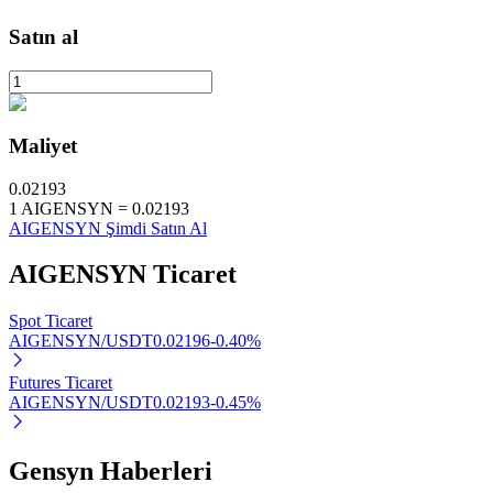
Satın al
Otomatik Yatırım
Uzun vadeli kâr ve esnek çıkarlar elde edin
Maliyet
0.02193
1
AIGENSYN
=
0.02193
AIGENSYN Şimdi Satın Al
AIGENSYN
Ticaret
Spot Ticaret
AIGENSYN/USDT
0.02196
-0.40
%
Stake Etmeyi Öğrenin
Futures Ticaret
Pasif gelir kazanma hakkında bilgi edinin
AIGENSYN/USDT
0.02193
-0.45
%
Bitrue
AI
Gensyn Haberleri