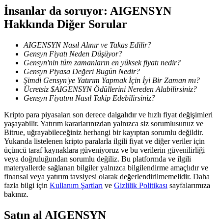
İnsanlar da soruyor: AIGENSYN
Hakkında Diğer Sorular
BTR Kilitleme
AIGENSYN Nasıl Alınır ve Takas Edilir?
BTR sahiplerine özel yatırımlar
Gensyn Fiyatı Neden Düşüyor?
Gensyn'nin tüm zamanların en yüksek fiyatı nedir?
Gensyn Piyasa Değeri Bugün Nedir?
Şimdi Gensyn'ye Yatırım Yapmak İçin İyi Bir Zaman mı?
Ücretsiz $AIGENSYN Ödüllerini Nereden Alabilirsiniz?
Gensyn Fiyatını Nasıl Takip Edebilirsiniz?
Kripto para piyasaları son derece dalgalıdır ve hızlı fiyat değişimleri
yaşayabilir. Yatırım kararlarınızdan yalnızca siz sorumlusunuz ve
Bitrue, uğrayabileceğiniz herhangi bir kayıptan sorumlu değildir.
Yukarıda listelenen kripto paralarla ilgili fiyat ve diğer veriler için
Krediler
üçüncü taraf kaynaklara güveniyoruz ve bu verilerin güvenilirliği
veya doğruluğundan sorumlu değiliz. Bu platformda ve ilgili
Kripto destekli borçlanma hizmeti
materyallerde sağlanan bilgiler yalnızca bilgilendirme amaçlıdır ve
finansal veya yatırım tavsiyesi olarak değerlendirilmemelidir. Daha
fazla bilgi için
Kullanım Şartları
ve
Gizlilik Politikası
sayfalarımıza
bakınız.
Satın al
AIGENSYN