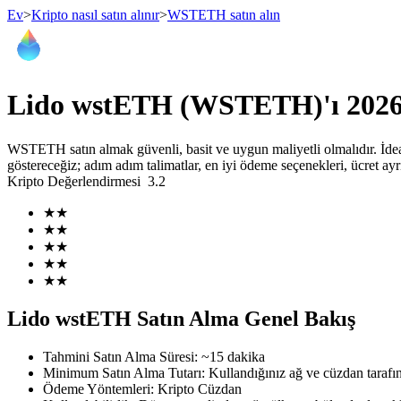
Ev
>
Kripto nasıl satın alınır
>
WSTETH satın alın
Vadeli İşlemler
Lido wstETH (WSTETH)'ı 2026'd
WSTETH satın almak güvenli, basit ve uygun maliyetli olmalıdır. İdea
göstereceğiz; adım adım talimatlar, en iyi ödeme seçenekleri, ücret a
Kripto Değerlendirmesi
3.2
★
★
★
★
★
★
★
★
USDT Vadeli İşlemleri
★
★
Teminat olarak USDT kullanan vadeli işlemler
Lido wstETH Satın Alma Genel Bakış
Tahmini Satın Alma Süresi
:
~15 dakika
Minimum Satın Alma Tutarı
:
Kullandığınız ağ ve cüzdan tarafın
Ödeme Yöntemleri
:
Kripto Cüzdan