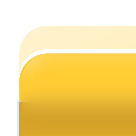
Staking
Yüksek getiri ve anında erişim
Launchpool
Popüler token'lar kazanmak için esnek staking