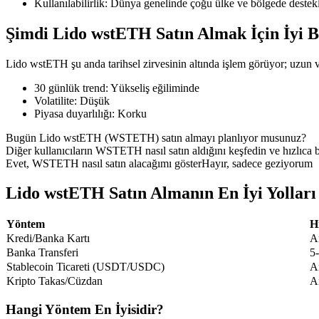
Kullanılabilirlik
:
Dünya genelinde çoğu ülke ve bölgede destek
Şimdi Lido wstETH Satın Almak İçin İyi 
Lido wstETH şu anda tarihsel zirvesinin altında işlem görüyor; uzun vad
COIN-M Vadeli İşlemleri
30 günlük trend
:
Yükseliş eğiliminde
Kripto Para Vadeli İşlemleri
Volatilite
:
Düşük
Piyasa duyarlılığı
:
Korku
Bugün Lido wstETH (WSTETH) satın almayı planlıyor musunuz?
TradFi
Diğer kullanıcıların WSTETH nasıl satın aldığını keşfedin ve hızlıca b
Evet, WSTETH nasıl satın alacağımı göster
Hayır, sadece geziyorum
Hisse senetleri, döviz, değerli metaller ve emtia türevleri
Lido wstETH Satın Almanın En İyi Yolları
Yöntem
H
Kredi/Banka Kartı
A
Banka Transferi
5
Stablecoin Ticareti (USDT/USDC)
A
Kripto Takas/Cüzdan
A
Hangi Yöntem En İyisidir?
USDC Vadeli İşlemleri