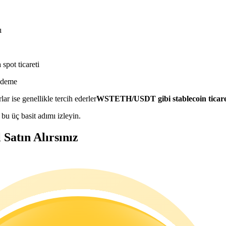
ı
spot ticareti
 ödeme
lar ise genellikle tercih ederler
WSTETH/USDT gibi stablecoin ticaret 
bu üç basit adımı izleyin.
atın Alırsınız