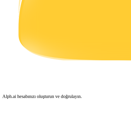
Kazan
Power Piggy
Günlük rekabetçi ödüller kazanın
Alph.ai hesabınızı oluşturun ve doğrulayın.