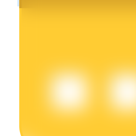
BTR Kilitleme
BTR sahiplerine özel yatırımlar
Krediler
Kripto destekli borçlanma hizmeti