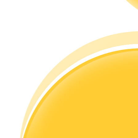
Rehber
Vadeli İşlemler Başlangıç Kılavuzu
Ticaret stratejileri
Nasıl kârlı kalabileceğinizi öğrenin