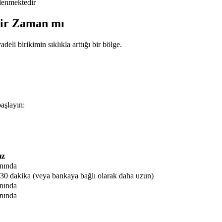
lenmektedir
Bir Zaman mı
eli birikimin sıklıkla arttığı bir bölge.
aşlayın:
ız
nında
-30 dakika (veya bankaya bağlı olarak daha uzun)
nında
nında