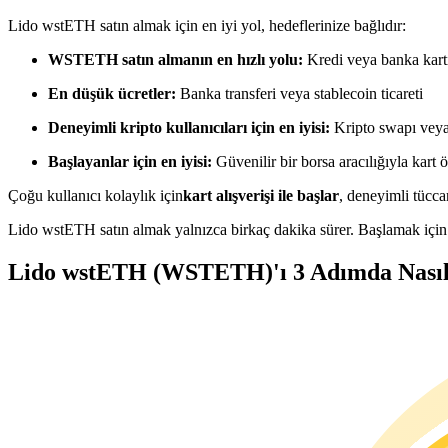
USDC'yi teminat olarak kullanan vadeli işlemler
Lido wstETH satın almak için en iyi yol, hedeflerinize bağlıdır:
WSTETH satın almanın en hızlı yolu:
Kredi veya banka kart
En düşük ücretler:
Banka transferi veya stablecoin ticareti
Deneyimli kripto kullanıcıları için en iyisi:
Kripto swapı veya 
Başlayanlar için en iyisi:
Güvenilir bir borsa aracılığıyla kart
Çoğu kullanıcı kolaylık için
kart alışverişi ile başlar
, deneyimli tüccar
Kopya Ticaret
Lido wstETH satın almak yalnızca birkaç dakika sürer. Başlamak için 
En iyi traderlarla güçlerinizi birleştirin
Lido wstETH (WSTETH)'ı 3 Adımda Nasıl S