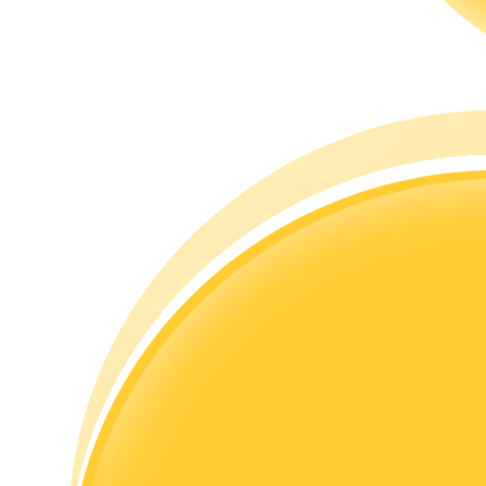
Rehber
Vadeli İşlemler Başlangıç Kılavuzu
Ticaret stratejileri
Nasıl kârlı kalabileceğinizi öğrenin