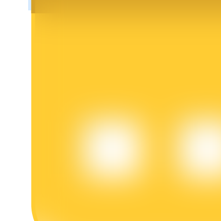
BTR Kilitleme
BTR sahiplerine özel yatırımlar
Krediler
Kripto destekli borçlanma hizmeti