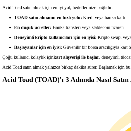
USDC'yi teminat olarak kullanan vadeli işlemler
Acid Toad satın almak için en iyi yol, hedeflerinize bağlıdır:
TOAD satın almanın en hızlı yolu:
Kredi veya banka kartı
En düşük ücretler:
Banka transferi veya stablecoin ticareti
Deneyimli kripto kullanıcıları için en iyisi:
Kripto swapı veya 
Başlayanlar için en iyisi:
Güvenilir bir borsa aracılığıyla kart
Çoğu kullanıcı kolaylık için
kart alışverişi ile başlar
, deneyimli tüccar
Kopya Ticaret
Acid Toad satın almak yalnızca birkaç dakika sürer. Başlamak için bu 
En iyi traderlarla güçlerinizi birleştirin
Acid Toad (TOAD)'ı 3 Adımda Nasıl Satın 