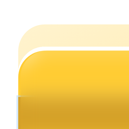
Staking
Yüksek getiri ve anında erişim
Launchpool
Popüler token'lar kazanmak için esnek staking