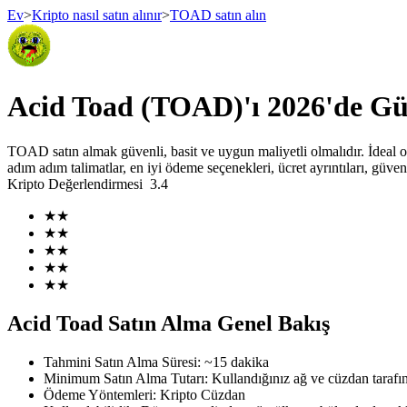
Ev
>
Kripto nasıl satın alınır
>
TOAD satın alın
Vadeli İşlemler
Acid Toad (TOAD)'ı 2026'de Güv
TOAD satın almak güvenli, basit ve uygun maliyetli olmalıdır. İdeal o
adım adım talimatlar, en iyi ödeme seçenekleri, ücret ayrıntıları, gü
Kripto Değerlendirmesi
3.4
★
★
★
★
★
★
★
★
USDT Vadeli İşlemleri
★
★
Teminat olarak USDT kullanan vadeli işlemler
Acid Toad Satın Alma Genel Bakış
Tahmini Satın Alma Süresi
:
~15 dakika
Minimum Satın Alma Tutarı
:
Kullandığınız ağ ve cüzdan tarafın
Ödeme Yöntemleri
:
Kripto Cüzdan