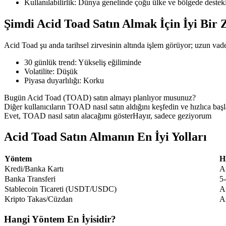
Kullanılabilirlik
:
Dünya genelinde çoğu ülke ve bölgede destek
Şimdi Acid Toad Satın Almak İçin İyi Bir
Acid Toad şu anda tarihsel zirvesinin altında işlem görüyor; uzun vadeli
COIN-M Vadeli İşlemleri
30 günlük trend
:
Yükseliş eğiliminde
Kripto Para Vadeli İşlemleri
Volatilite
:
Düşük
Piyasa duyarlılığı
:
Korku
Bugün Acid Toad (TOAD) satın almayı planlıyor musunuz?
TradFi
Diğer kullanıcıların TOAD nasıl satın aldığını keşfedin ve hızlıca başl
Evet, TOAD nasıl satın alacağımı göster
Hayır, sadece geziyorum
Hisse senetleri, döviz, değerli metaller ve emtia türevleri
Acid Toad Satın Almanın En İyi Yolları
Yöntem
H
Kredi/Banka Kartı
A
Banka Transferi
5
Stablecoin Ticareti (USDT/USDC)
A
Kripto Takas/Cüzdan
A
Hangi Yöntem En İyisidir?
USDC Vadeli İşlemleri