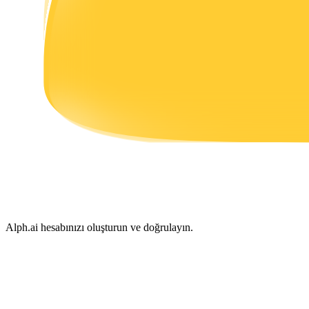
Kazan
Power Piggy
Günlük rekabetçi ödüller kazanın
Alph.ai hesabınızı oluşturun ve doğrulayın.