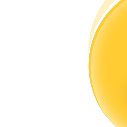
Kopya Tüccarı Olun
Kâr paylaşımı ve kopya ticaret komisyonlarının tadını çıkarın
Bilgi
Ticaret bilgileri vb. dahil olmak üzere büyük veri analizi.