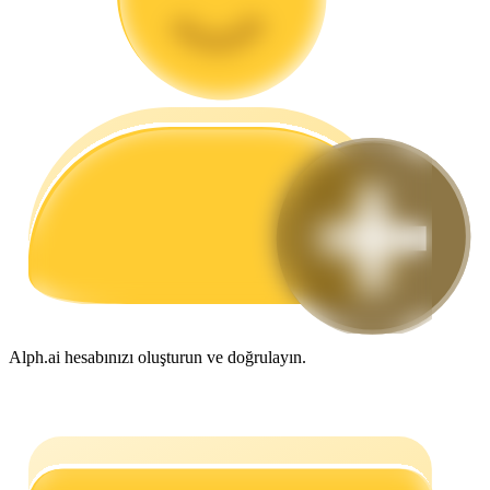
Rehber
Vadeli İşlemler Başlangıç Kılavuzu
Ticaret stratejileri
Nasıl kârlı kalabileceğinizi öğrenin
Alph.ai hesabınızı oluşturun ve doğrulayın.