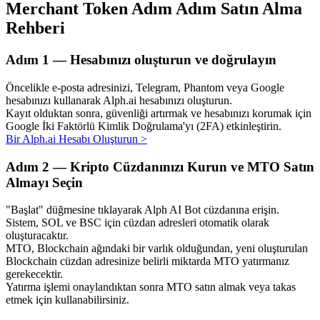
Merchant Token Adım Adım Satın Alma
Rehberi
Adım
1 —
Hesabınızı oluşturun ve doğrulayın
Otomatik Yatırım
Öncelikle e-posta adresinizi, Telegram, Phantom veya Google
Uzun vadeli kâr ve esnek çıkarlar elde edin
hesabınızı kullanarak Alph.ai hesabınızı oluşturun.
Kayıt olduktan sonra, güvenliği artırmak ve hesabınızı korumak için
Google İki Faktörlü Kimlik Doğrulama'yı (2FA) etkinleştirin.
Bir Alph.ai Hesabı Oluşturun
>
Adım
2 —
Kripto Cüzdanınızı Kurun ve MTO Satın
Almayı Seçin
"Başlat" düğmesine tıklayarak Alph AI Bot cüzdanına erişin.
Sistem, SOL ve BSC için cüzdan adresleri otomatik olarak
Stake Etmeyi Öğrenin
oluşturacaktır.
MTO, Blockchain ağındaki bir varlık olduğundan, yeni oluşturulan
Pasif gelir kazanma hakkında bilgi edinin
Blockchain cüzdan adresinize belirli miktarda MTO yatırmanız
gerekecektir.
Bitrue
AI
Yatırma işlemi onaylandıktan sonra MTO satın almak veya takas
etmek için kullanabilirsiniz.