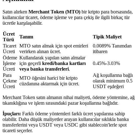
Satın alırken
Merchant Token (MTO)
bir kripto para borsasında,
kullanıcılar ticaret, ödeme işleme ve para çekiş ile ilgili birkaç tür
BTR Kilitleme
ücretle karşılaşabilir.
BTR sahiplerine özel yatırımlar
Ücret
Tanım
Tipik Maliyet
Türü
Ticaret
MTO satın almak için spot emirleri
0.0089% Tanımdan
Ücreti
verirken alınan ücret.
itibaren
Ödeme
Kullanılarak yapılan satın almalar
İşleme
için geçerli
kredi/banka kartları
0.45%-3.03%
Ücreti
veya banka transferleri
.
Para
Ağ koşullarına bağlı
MTO öğesini harici bir kripto
Çekme
olarak minimum 0.5
cüzdanına aktarmak için ücret.
Ücreti
USDT eşdeğeri
Krediler
Merchant Token satın almanın nihai maliyeti, ödeme yöntemine, ağ
tıkanıklığına ve işlem sırasındaki pazar koşullarına bağlıdır.
Kripto destekli borçlanma hizmeti
İpuçları:
Farklı ödeme yöntemleri farklı ücret yapılarına sahip
olabilir. Daha düşük maliyetler arayan kullanıcılar sıklıkla banka
transferlerini veya USDT veya USDC gibi stablecoin'lerle spot
ticareti seçerler.