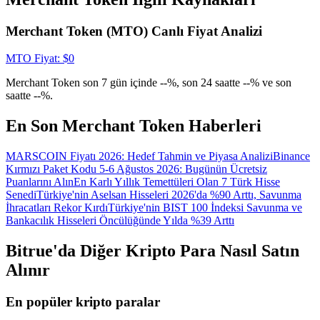
Giriş yap
Üye ol
Merchant Token (MTO) Canlı Fiyat Analizi
MTO
Fiyat
: $
0
Merchant Token son 7 gün içinde --%, son 24 saatte --% ve son
saatte --%.
En Son Merchant Token Haberleri
MARSCOIN Fiyatı 2026: Hedef Tahmin ve Piyasa Analizi
Binance
Kırmızı Paket Kodu 5-6 Ağustos 2026: Bugünün Ücretsiz
Puanlarını Alın
En Karlı Yıllık Temettüleri Olan 7 Türk Hisse
Senedi
Türkiye'nin Aselsan Hisseleri 2026'da %90 Arttı, Savunma
İhracatları Rekor Kırdı
Türkiye'nin BIST 100 İndeksi Savunma ve
Bankacılık Hisseleri Öncülüğünde Yılda %39 Arttı
Bitrue'da Diğer Kripto Para Nasıl Satın
Alınır
En popüler kripto paralar