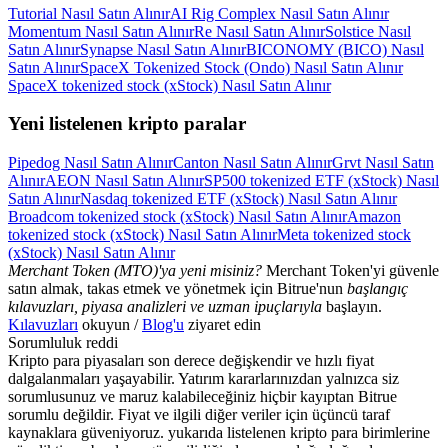
Tutorial Nasıl Satın Alınır
AI Rig Complex Nasıl Satın Alınır
Momentum Nasıl Satın Alınır
Re Nasıl Satın Alınır
Solstice Nasıl
Satın Alınır
Synapse Nasıl Satın Alınır
BICONOMY (BICO) Nasıl
Satın Alınır
SpaceX Tokenized Stock (Ondo) Nasıl Satın Alınır
SpaceX tokenized stock (xStock) Nasıl Satın Alınır
Yeni listelenen kripto paralar
Pipedog Nasıl Satın Alınır
Canton Nasıl Satın Alınır
Grvt Nasıl Satın
Alınır
AEON Nasıl Satın Alınır
SP500 tokenized ETF (xStock) Nasıl
Satın Alınır
Nasdaq tokenized ETF (xStock) Nasıl Satın Alınır
Broadcom tokenized stock (xStock) Nasıl Satın Alınır
Amazon
tokenized stock (xStock) Nasıl Satın Alınır
Meta tokenized stock
(xStock) Nasıl Satın Alınır
Merchant Token (MTO)'ya yeni misiniz?
Merchant Token'yi güvenle
satın almak, takas etmek ve yönetmek için Bitrue'nun
başlangıç
kılavuzları, piyasa analizleri ve uzman ipuçlarıyla
başlayın.
Kılavuzları
okuyun /
Blog'u
ziyaret edin
Sorumluluk reddi
Kripto para piyasaları son derece değişkendir ve hızlı fiyat
dalgalanmaları yaşayabilir. Yatırım kararlarınızdan yalnızca siz
sorumlusunuz ve maruz kalabileceğiniz hiçbir kayıptan Bitrue
sorumlu değildir. Fiyat ve ilgili diğer veriler için üçüncü taraf
kaynaklara güveniyoruz. yukarıda listelenen kripto para birimlerine