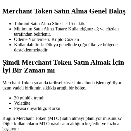
Merchant Token Satın Alma Genel Bakış
Tahmini Satın Alma Süresi
:
~15 dakika
COIN-M Vadeli İşlemleri
Minimum Satın Alma Tutarı
:
Kullandığınız ağ ve cüzdan
tarafından belirlenir.
Kripto Para Vadeli İşlemleri
Ödeme Yöntemleri
:
Kripto Cüzdan
Kullanılabilirlik
:
Dünya genelinde çoğu ülke ve bölgede
desteklenmektedir
TradFi
Şimdi Merchant Token Satın Almak İçin
Hisse senetleri, döviz, değerli metaller ve emtia türevleri
İyi Bir Zaman mı
Merchant Token şu anda tarihsel zirvesinin altında işlem görüyor;
uzun vadeli birikimin sıklıkla arttığı bir bölge.
30 günlük trend
:
Volatilite
:
Piyasa duyarlılığı
:
Korku
Bugün Merchant Token (MTO) satın almayı planlıyor musunuz?
Diğer kullanıcıların MTO nasıl satın aldığını keşfedin ve hızlıca
USDC Vadeli İşlemleri
başlayın: