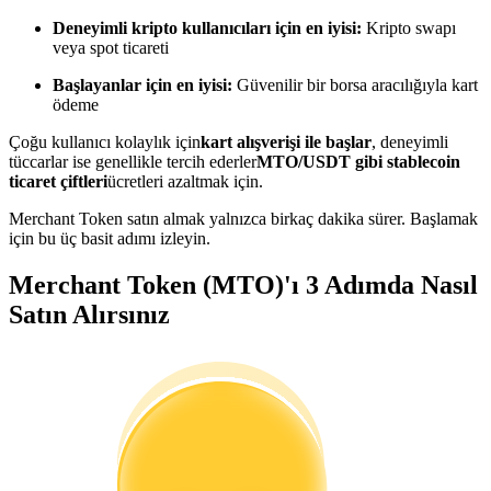
Kopya Tüccarı Olun
Deneyimli kripto kullanıcıları için en iyisi:
Kripto swapı
veya spot ticareti
Kâr paylaşımı ve kopya ticaret komisyonlarının tadını çıkarın
Başlayanlar için en iyisi:
Güvenilir bir borsa aracılığıyla kart
ödeme
Çoğu kullanıcı kolaylık için
kart alışverişi ile başlar
, deneyimli
tüccarlar ise genellikle tercih ederler
MTO/USDT gibi stablecoin
ticaret çiftleri
ücretleri azaltmak için.
Merchant Token satın almak yalnızca birkaç dakika sürer. Başlamak
için bu üç basit adımı izleyin.
Bilgi
Merchant Token (MTO)'ı 3 Adımda Nasıl
Satın Alırsınız
Ticaret bilgileri vb. dahil olmak üzere büyük veri analizi.