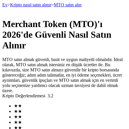
Ev
>
Kripto nasıl satın alınır
>
MTO satın alın
Merchant Token (MTO)'ı
Vadeli İşlemler
2026'de Güvenli Nasıl Satın
Alınır
MTO satın almak güvenli, basit ve uygun maliyetli olmalıdır. İdeal
olarak, MTO satın almak istersiniz en düşük ücretler ile. Bu
kılavuzda, size MTO satın almayı güvenilir bir kripto borsasında
göstereceğiz; adım adım talimatlar, en iyi ödeme seçenekleri, ücret
ayrıntıları, güvenlik ipuçları ve MTO satın almak için en verimli
yolu seçmenize yardımcı olacak uzman tavsiyesi de dahil olmak
USDT Vadeli İşlemleri
üzere.
Kripto Değerlendirmesi
3.2
Teminat olarak USDT kullanan vadeli işlemler
★
★
★
★
★
★
★
★
★
★