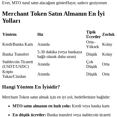
Evet, MTO nasıl satın alacağımı göster
Hayır, sadece geziyorum
USDC'yi teminat olarak kullanan vadeli işlemler
Merchant Token Satın Almanın En İyi
Yolları
Tipik
Yöntem
Hız
Zorluk
Ücretler
Orta–
Kredi/Banka Kartı
Anında
Kolay
Yüksek
5-30 dakika (veya bankaya
Banka Transferi
Düşük
Kolay
bağlı olarak daha uzun)
Kopya Ticaret
Stablecoin Ticareti
Çok
Anında
Orta
(USDT/USDC)
Düşük
En iyi traderlarla güçlerinizi birleştirin
Kripto
Anında
Düşük
Orta
Takas/Cüzdan
Hangi Yöntem En İyisidir?
Merchant Token satın almak için en iyi yol, hedeflerinize bağlıdır:
MTO satın almanın en hızlı yolu:
Kredi veya banka kartı
En düşük ücretler:
Banka transferi veya stablecoin ticareti