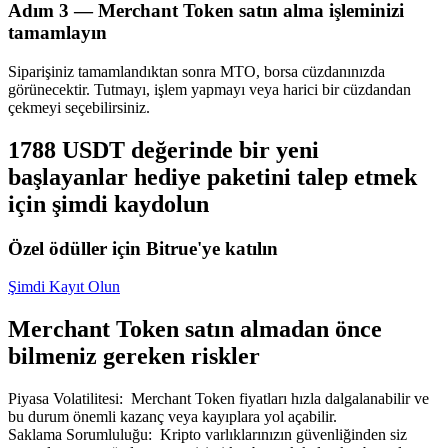
Adım
3 —
Merchant Token satın alma işleminizi
tamamlayın
Siparişiniz tamamlandıktan sonra MTO, borsa cüzdanınızda
görünecektir. Tutmayı, işlem yapmayı veya harici bir cüzdandan
çekmeyi seçebilirsiniz.
Bitrue Ortakları
1788 USDT değerinde bir yeni
başlayanlar hediye paketini talep etmek
için şimdi kaydolun
Özel ödüller için Bitrue'ye katılın
Şimdi Kayıt Olun
Bitrue İş Ortağı
Merchant Token satın almadan önce
bilmeniz gereken riskler
Kullanıcı başına %65'e kadar komisyon!
Piyasa Volatilitesi
:
Merchant Token fiyatları hızla dalgalanabilir ve
bu durum önemli kazanç veya kayıplara yol açabilir.
Saklama Sorumluluğu
:
Kripto varlıklarınızın güvenliğinden siz