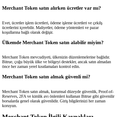
USDT New User Exclusive 10% APR
Merchant Token satın alırken ücretler var mı?
USDT Flexible Staking | Daily Rewards
Evet, ücretler işlem ücretleri, ödeme işleme ücretleri ve çekilş
ücretlerini içerebilir. Maliyetler, ödeme yöntemleri ve pazar
koşullarına bağlı olarak değişir.
BTC New User Exclusive: 6.5% APR
BTC Flexible Staking | Daily Rewards
Ülkemde Merchant Token satın alabilir miyim?
Merchant Token mevcudiyeti, ülkenizin düzenlemelerine bağlıdır.
Bitrue, çoğu büyük ülke ve bölgeyi destekler, ancak satın almadan
önce her zaman yerel kısıtlamaları kontrol edin.
Merchant Token satın almak güvenli mi?
Merchant Token satın almak, kurumsal düzeyde güvenlik, Proof-of-
Daha Fazla Etkinlik
Reserves, 2FA ve kimlik avı önlemleri kullanan Bitrue gibi güvenilir
borsalarda genel olarak güvenlidir. Giriş bilgilerinizi her zaman
Ödüller ve özel hediyeler kazanın
koruyun.
Ödül Merkezi
Merchant Token İlgili Kaynakları