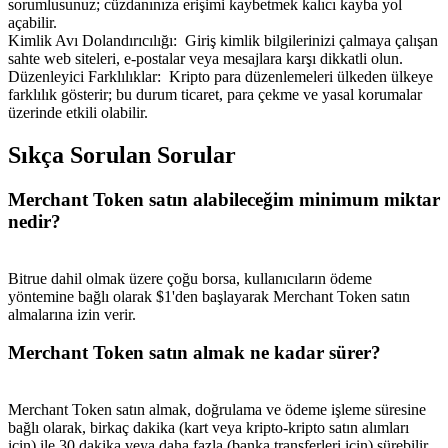
sorumlusunuz; cüzdanınıza erişimi kaybetmek kalıcı kayba yol
açabilir.
Kimlik Avı Dolandırıcılığı
:
Giriş kimlik bilgilerinizi çalmaya çalışan
sahte web siteleri, e-postalar veya mesajlara karşı dikkatli olun.
Düzenleyici Farklılıklar
:
Kripto para düzenlemeleri ülkeden ülkeye
farklılık gösterir; bu durum ticaret, para çekme ve yasal korumalar
üzerinde etkili olabilir.
Yönlendirme
Arkadaşını davet et, nakit ödüller kazan
Sıkça Sorulan Sorular
BTC Welcome Rewards
Merchant Token satın alabileceğim minimum miktar
nedir?
Bitrue dahil olmak üzere çoğu borsa, kullanıcıların ödeme
yöntemine bağlı olarak $1'den başlayarak Merchant Token satın
almalarına izin verir.
Merchant Token satın almak ne kadar sürer?
Merchant Token satın almak, doğrulama ve ödeme işleme süresine
BTC Welcome Rewards
bağlı olarak, birkaç dakika (kart veya kripto-kripto satın alımları
için) ile 30 dakika veya daha fazla (banka transferleri için) sürebilir.