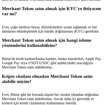
Deposit & Trade BTC to Share 25000 USDT prize pool!
Merchant Token satın almak için KYC'ye ihtiyacım
var mı?
Deposit CASHCAT & Win
Evet, çoğu merkezi borsa, düzenlemelere uyum sağlamak ve fiat
Share 500000 CASHCAT prize pool
alımlarını etkinleştirmek için kimlik doğrulaması (KYC) gerektirir.
Merchant Token satın almak için hangi ödeme
yöntemlerini kullanabilirim?
Exclusive for BitMart Users
Register & Trade to Win 500,000 USDT
Bitrue'de kredi kartları/banka kartları, banka transferleri, Apple Pay,
Google Pay veya USDT/USDC gibi stablecoinler aracılığıyla
Merchant Token satın alabilirsiniz.
Kripto cüzdanı olmadan Merchant Token satın
Precious Metals Trading Carnival
alabilir miyim?
Trade Gold & Silver · 33,333 USDT Bonus
Evet, Bitrue gibi bir borsada kişisel bir cüzdan olmadan doğrudan
Merchant Token satın alabilirsiniz. Ancak daha iyi güvenlik ve
kontrol için kendi cüzdanınızı kullanmanız önerilir.