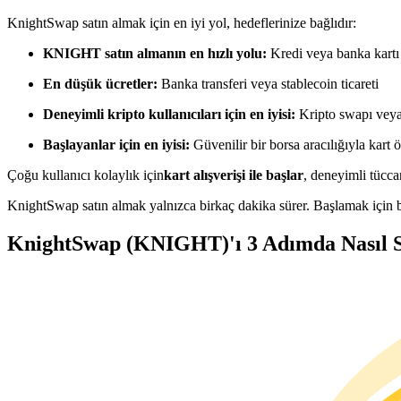
USDC'yi teminat olarak kullanan vadeli işlemler
KnightSwap satın almak için en iyi yol, hedeflerinize bağlıdır:
KNIGHT satın almanın en hızlı yolu:
Kredi veya banka kartı
En düşük ücretler:
Banka transferi veya stablecoin ticareti
Deneyimli kripto kullanıcıları için en iyisi:
Kripto swapı veya 
Başlayanlar için en iyisi:
Güvenilir bir borsa aracılığıyla kart
Çoğu kullanıcı kolaylık için
kart alışverişi ile başlar
, deneyimli tüccar
Kopya Ticaret
KnightSwap satın almak yalnızca birkaç dakika sürer. Başlamak için bu
En iyi traderlarla güçlerinizi birleştirin
KnightSwap (KNIGHT)'ı 3 Adımda Nasıl Sa