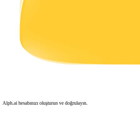
Kazan
Power Piggy
Günlük rekabetçi ödüller kazanın
Alph.ai hesabınızı oluşturun ve doğrulayın.