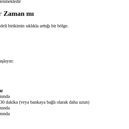
lenmektedir
ir Zaman mı
i birikimin sıklıkla arttığı bir bölge.
aşlayın:
ız
nında
-30 dakika (veya bankaya bağlı olarak daha uzun)
nında
nında