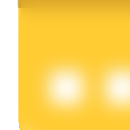
BTR Kilitleme
BTR sahiplerine özel yatırımlar
Krediler
Kripto destekli borçlanma hizmeti