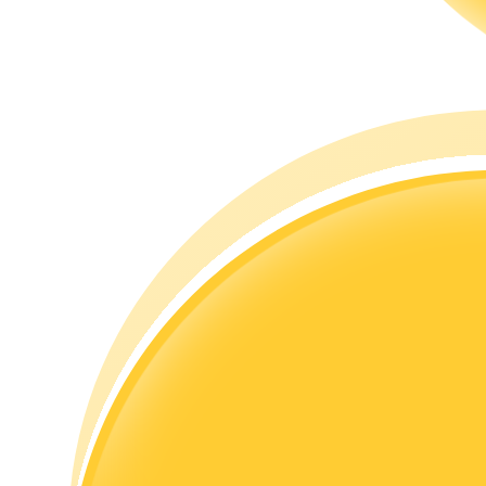
Rehber
Vadeli İşlemler Başlangıç Kılavuzu
Ticaret stratejileri
Nasıl kârlı kalabileceğinizi öğrenin