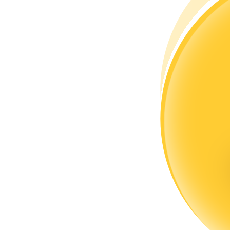
Kopya Tüccarı Olun
Kâr paylaşımı ve kopya ticaret komisyonlarının tadını çıkarın
Bilgi
Ticaret bilgileri vb. dahil olmak üzere büyük veri analizi.