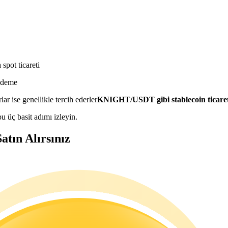
spot ticareti
 ödeme
lar ise genellikle tercih ederler
KNIGHT/USDT gibi stablecoin ticaret 
 üç basit adımı izleyin.
tın Alırsınız