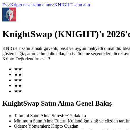
Ev
>
Kripto nasıl satın alınır
>
KNIGHT satın alın
Vadeli İşlemler
KnightSwap (KNIGHT)'ı 2026'de
KNIGHT satın almak güvenli, basit ve uygun maliyetli olmalıdır. İdea
göstereceğiz; adım adım talimatlar, en iyi ödeme seçenekleri, ücret a
Kripto Değerlendirmesi
3
★
★
★
★
★
★
★
★
USDT Vadeli İşlemleri
★
★
Teminat olarak USDT kullanan vadeli işlemler
KnightSwap Satın Alma Genel Bakış
Tahmini Satın Alma Süresi
:
~15 dakika
Minimum Satın Alma Tutarı
:
Kullandığınız ağ ve cüzdan tarafın
Ödeme Yöntemleri
:
Kripto Cüzdan