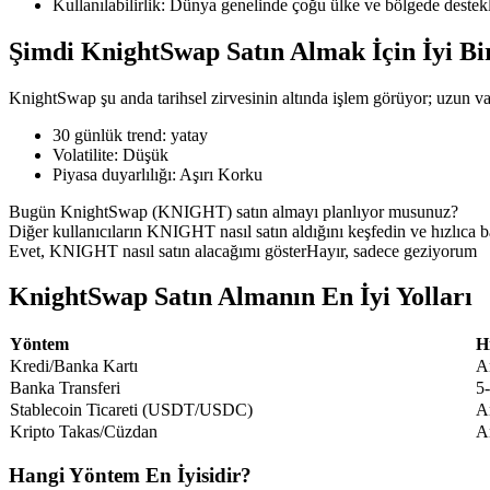
Kullanılabilirlik
:
Dünya genelinde çoğu ülke ve bölgede destek
Şimdi KnightSwap Satın Almak İçin İyi B
KnightSwap şu anda tarihsel zirvesinin altında işlem görüyor; uzun vadel
COIN-M Vadeli İşlemleri
30 günlük trend
:
yatay
Kripto Para Vadeli İşlemleri
Volatilite
:
Düşük
Piyasa duyarlılığı
:
Aşırı Korku
Bugün KnightSwap (KNIGHT) satın almayı planlıyor musunuz?
TradFi
Diğer kullanıcıların KNIGHT nasıl satın aldığını keşfedin ve hızlıca b
Evet, KNIGHT nasıl satın alacağımı göster
Hayır, sadece geziyorum
Hisse senetleri, döviz, değerli metaller ve emtia türevleri
KnightSwap Satın Almanın En İyi Yolları
Yöntem
H
Kredi/Banka Kartı
A
Banka Transferi
5
Stablecoin Ticareti (USDT/USDC)
A
Kripto Takas/Cüzdan
A
Hangi Yöntem En İyisidir?
USDC Vadeli İşlemleri