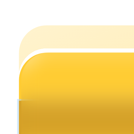
Staking
Yüksek getiri ve anında erişim
Launchpool
Popüler token'lar kazanmak için esnek staking