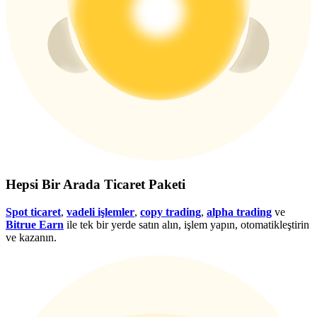
Giriş yap
Üye ol
Hepsi Bir Arada Ticaret Paketi
Spot ticaret
,
vadeli işlemler
,
copy trading
,
alpha trading
ve
Bitrue Earn
ile tek bir yerde satın alın, işlem yapın, otomatikleştirin
ve kazanın.