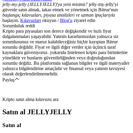
jelly-my-jelly (JELLYJELLY)'ya yeni misiniz?
jelly-my-jelly'yi
güvenle satın almak, takas etmek ve yönetmek için Bitrue'nun
başlangıç kılavuzları, piyasa analizleri ve uzman ipuçlarıyla
başlayın.
Kılavuzları
okuyun /
Blog'u
ziyaret edin
Sorumluluk reddi
Kripto para piyasaları son derece değişkendir ve hızlı fiyat
dalgalanmaları yaşayabilir. Yatırım kararlarınızdan yalnızca siz
sorumlusunuz ve maruz kalabileceğiniz hiçbir kayıptan Bitrue
sorumlu değildir. Fiyat ve ilgili diğer veriler için üçüncü taraf
kaynaklara güveniyoruz. yukarıda listelenen kripto para birimlerine
yöneliktir ve bunların güvenilirliğinden veya doğruluğundan
sorumlu değiliz. Bu platformda sağlanan bilgiler ve ilgili materyaller
yalnızca bilgilendirme amaçlıdır ve finansal veya yatırım tavsiyesi
olarak değerlendirilmemelidir.
Paylaş
Kripto satın alma kılavuzu ara
Satın al
JELLYJELLY
Satın al