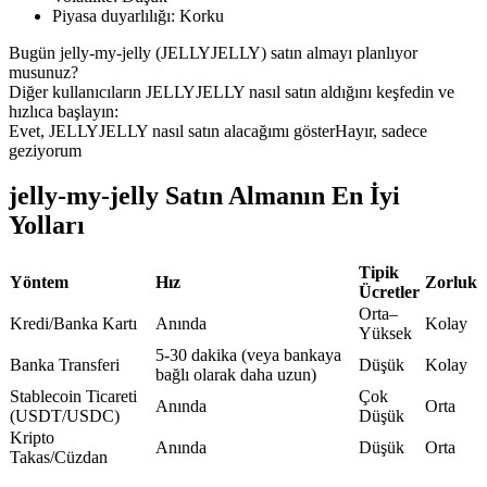
Piyasa duyarlılığı
:
Korku
USDC'yi teminat olarak kullanan vadeli işlemler
Bugün jelly-my-jelly (JELLYJELLY) satın almayı planlıyor
musunuz?
Diğer kullanıcıların JELLYJELLY nasıl satın aldığını keşfedin ve
hızlıca başlayın:
Evet, JELLYJELLY nasıl satın alacağımı göster
Hayır, sadece
geziyorum
jelly-my-jelly Satın Almanın En İyi
Yolları
Kopya Ticaret
Tipik
En iyi traderlarla güçlerinizi birleştirin
Yöntem
Hız
Zorluk
Ücretler
Orta–
Kredi/Banka Kartı
Anında
Kolay
Yüksek
5-30 dakika (veya bankaya
Banka Transferi
Düşük
Kolay
bağlı olarak daha uzun)
Stablecoin Ticareti
Çok
Anında
Orta
(USDT/USDC)
Düşük
Kripto
Anında
Düşük
Orta
Takas/Cüzdan