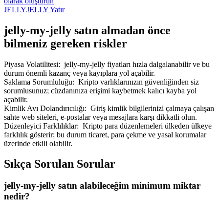
olarak oluşturun
JELLYJELLY Yatır
jelly-my-jelly satın almadan önce
bilmeniz gereken riskler
Piyasa Volatilitesi
:
jelly-my-jelly fiyatları hızla dalgalanabilir ve bu
durum önemli kazanç veya kayıplara yol açabilir.
Saklama Sorumluluğu
:
Kripto varlıklarınızın güvenliğinden siz
sorumlusunuz; cüzdanınıza erişimi kaybetmek kalıcı kayba yol
açabilir.
Kimlik Avı Dolandırıcılığı
:
Giriş kimlik bilgilerinizi çalmaya çalışan
sahte web siteleri, e-postalar veya mesajlara karşı dikkatli olun.
Düzenleyici Farklılıklar
:
Kripto para düzenlemeleri ülkeden ülkeye
farklılık gösterir; bu durum ticaret, para çekme ve yasal korumalar
üzerinde etkili olabilir.
Sıkça Sorulan Sorular
jelly-my-jelly satın alabileceğim minimum miktar
nedir?