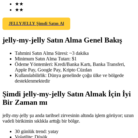
★
★
★
★
JELLYJELLY Şimdi Satın Al
COIN-M Vadeli İşlemleri
jelly-my-jelly Satın Alma Genel Bakış
Kripto Para Vadeli İşlemleri
Tahmini Satın Alma Süresi
:
~3 dakika
Minimum Satın Alma Tutarı
:
$1
TradFi
Ödeme Yöntemleri
:
Kredi/Banka Kartı, Banka Transferi,
Apple Pay, Google Pay, Kripto Cüzdan
Hisse senetleri, döviz, değerli metaller ve emtia türevleri
Kullanılabilirlik
:
Dünya genelinde çoğu ülke ve bölgede
desteklenmektedir
Şimdi jelly-my-jelly Satın Almak İçin İyi
Bir Zaman mı
jelly-my-jelly şu anda tarihsel zirvesinin altında işlem görüyor; uzun
vadeli birikimin sıklıkla arttığı bir bölge.
30 günlük trend
:
yatay
USDC Vadeli İşlemleri
Volatilite
:
Düşük