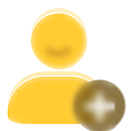
Rehber
Vadeli İşlemler Başlangıç Kılavuzu
Ticaret stratejileri
Nasıl kârlı kalabileceğinizi öğrenin