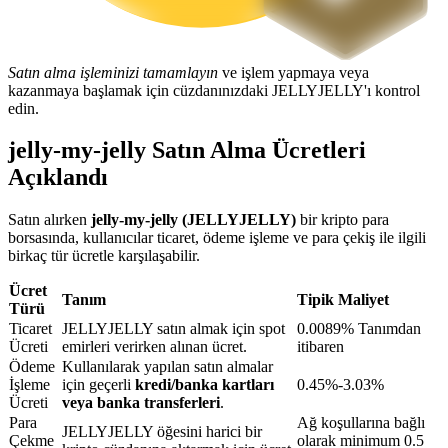
BTR Kilitleme
Satın alma işleminizi tamamlayın
ve işlem yapmaya veya
kazanmaya başlamak için cüzdanınızdaki JELLYJELLY'ı kontrol
BTR sahiplerine özel yatırımlar
edin.
jelly-my-jelly Satın Alma Ücretleri
Açıklandı
Satın alırken
jelly-my-jelly (JELLYJELLY)
bir kripto para
borsasında, kullanıcılar ticaret, ödeme işleme ve para çekiş ile ilgili
birkaç tür ücretle karşılaşabilir.
Ücret
Tanım
Tipik Maliyet
Krediler
Türü
Ticaret
JELLYJELLY satın almak için spot
0.0089% Tanımdan
Kripto destekli borçlanma hizmeti
Ücreti
emirleri verirken alınan ücret.
itibaren
Ödeme
Kullanılarak yapılan satın almalar
İşleme
için geçerli
kredi/banka kartları
0.45%-3.03%
Ücreti
veya banka transferleri
.
Para
Ağ koşullarına bağlı
JELLYJELLY öğesini harici bir
Çekme
olarak minimum 0.5