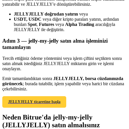
yatırabilir ve JELLYJELLY'e dönüştürebilirsiniz.
JELLYJELLY doğrudan yatırın
veya
USDT, USDC
veya diğer kripto paraları yatırın, ardından
bunları
Spot
,
Futures
veya
Alpha Trading
aracılığıyla
JELLYJELLY ile değiştirin.
Yönlendirme
Adım
3 —
jelly-my-jelly satın alma işleminizi
Arkadaşını davet et, nakit ödüller kazan
tamamlayın
BTC Welcome Rewards
Tercih ettiğiniz ödeme yöntemini veya işlem çiftini seçtikten sonra
satın almak istediğiniz JELLYJELLY miktarını girin ve işlemi
onaylayın.
Emir tamamlandıktan sonra
JELLYJELLY, borsa cüzdanınızda
görünecek
; burada tutabilir, işlem yapabilir veya harici bir cüzdana
çekebilirsiniz.
JELLYJELLY ticaretine başla
Neden Bitrue'da jelly-my-jelly
BTC Welcome Rewards
(JELLYJELLY) satın almalısınız