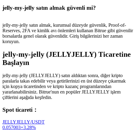
jelly-my-jelly satın almak güvenli mi?
jelly-my-jelly satın almak, kurumsal düzeyde güvenlik, Proof-of-
Reserves, 2FA ve kimlik avı önlemleri kullanan Bitrue gibi güvenilir
borsalarda genel olarak güvenlidir. Giriş bilgilerinizi her zaman
koruyun.
jelly-my-jelly (JELLYJELLY) Ticaretine
Başlayın
jelly-my-jelly (JELLYJELLY) satın aldıktan sonra, diğer kripto
paralarla takas edebilir veya getirilerinizi en üst düzeye çıkarmak
için kopya ticaretinden ve kripto kazanç programlarından
yararlanabilirsiniz. Bitrue'nun en popüler JELLYJELLY işlem
çiftlerini aşağıda keşfedin.
Spot ticareti
：
JELLYJELLY/USDT
0.057003
+
3.28
%