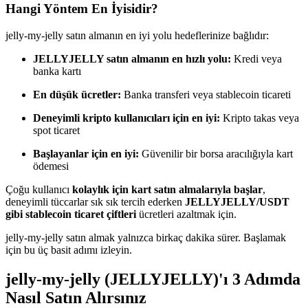
Hangi Yöntem En İyisidir?
Kopya Tüccarı Olun
Kâr paylaşımı ve kopya ticaret komisyonlarının tadını çıkarın
jelly-my-jelly satın almanın en iyi yolu hedeflerinize bağlıdır:
JELLYJELLY satın almanın en hızlı yolu:
Kredi veya
banka kartı
En düşük ücretler:
Banka transferi veya stablecoin ticareti
Deneyimli kripto kullanıcıları için en iyi:
Kripto takas veya
spot ticaret
Başlayanlar için en iyi:
Güvenilir bir borsa aracılığıyla kart
ödemesi
Bilgi
Çoğu kullanıcı
kolaylık için kart satın almalarıyla başlar
,
Ticaret bilgileri vb. dahil olmak üzere büyük veri analizi.
deneyimli tüccarlar sık sık tercih ederken
JELLYJELLY/USDT
gibi stablecoin ticaret çiftleri
ücretleri azaltmak için.
jelly-my-jelly satın almak yalnızca birkaç dakika sürer. Başlamak
için bu üç basit adımı izleyin.
jelly-my-jelly (JELLYJELLY)'ı 3 Adımda
Nasıl Satın Alırsınız