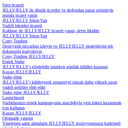
Spot ticareti
JELLYJELLY ile düşük ücretler ve doğrudan pazar erişimiyle
anında ticaret yapın
JELLYJELLY İşlem Yap
Vadeli işlemler ticareti
Kaldıraç ile JELLYJELLY ticareti yapın, derin likidite
JELLYJELLY İşlem Yap
Copy Trading
Deneyimli tüccarları izleyin ve JELLYJELLY stratejilerini tek
dokunuşla kopyalayın
Copy Trading JELLYJELLY
Esnek Stake
JELLYJELLY'ı erişilebilir tutarken günlük ödüller kazanın
Kazan JELLYJELLY
Stake etme
JELLYJELLY'ı kilitleyerek potansiyel olarak daha yüksek uzun
vadeli getiriler elde edin
Stake etme JELLYJELLY
Launchpool
Varlıklarınızı esnek kampanyalar aracılığıyla yeni token kazanmak
için kullanın
Kazan JELLYJELLY
Otomatik yatırım
Yinelenen satın almalarla JELLYJELLY pozisyonunuzu kademeli