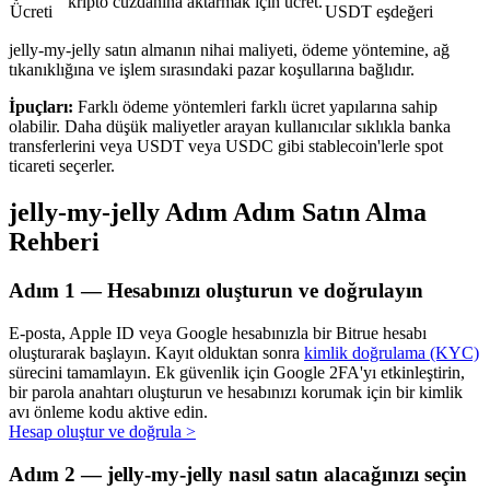
kripto cüzdanına aktarmak için ücret.
Ücreti
USDT eşdeğeri
jelly-my-jelly satın almanın nihai maliyeti, ödeme yöntemine, ağ
tıkanıklığına ve işlem sırasındaki pazar koşullarına bağlıdır.
Otomatik Yatırım
İpuçları:
Farklı ödeme yöntemleri farklı ücret yapılarına sahip
olabilir. Daha düşük maliyetler arayan kullanıcılar sıklıkla banka
Uzun vadeli kâr ve esnek çıkarlar elde edin
transferlerini veya USDT veya USDC gibi stablecoin'lerle spot
ticareti seçerler.
jelly-my-jelly Adım Adım Satın Alma
Rehberi
Adım
1 —
Hesabınızı oluşturun ve doğrulayın
E-posta, Apple ID veya Google hesabınızla bir Bitrue hesabı
oluşturarak başlayın. Kayıt olduktan sonra
kimlik doğrulama (KYC)
Stake Etmeyi Öğrenin
sürecini tamamlayın. Ek güvenlik için Google 2FA'yı etkinleştirin,
bir parola anahtarı oluşturun ve hesabınızı korumak için bir kimlik
Pasif gelir kazanma hakkında bilgi edinin
avı önleme kodu aktive edin.
Hesap oluştur ve doğrula
>
Bitrue
AI
Adım
2 —
jelly-my-jelly nasıl satın alacağınızı seçin