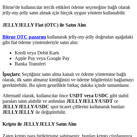
Bitrue'de kullanıcılar tercih ettikleri ödeme seçeneğine bağlı olarak
jelly-my-jelly satın almak için birçok uygun yöntem kullanabilir.
JELLYJELLY Fiat (OTC) ile Satın Alın
Bitrue Ortakları
Bitrue OTC pazarını
kullanarak jelly-my-jelly doğrudan aşağıdaki
gibi fiat ödeme yöntemleriyle satın alın:
Kredi veya Debit Kartı
Apple Pay veya Google Pay
Banka Transferi
İpuçları:
Seçtiğiniz satın alma kanalı ve ödeme yöntemine bağlı
olarak, ilk satın almanız kimliğinizi ve ödeme bilgilerinizi bağlamayı
gerektirebilir. Bu işlem genellikle birkaç dakika içinde tamamlanır.
Alternatif olarak, kullanıcılar önce
USDT veya USDC
gibi stabil
Bitrue İş Ortağı
paraları satın alabilir ve ardından
JELLYJELLY/USDT
or
JELLYJELLY/USDC
spot ticaret çiftlerini kullanarak bunları
Kullanıcı başına %65'e kadar komisyon!
JELLYJELLY
ile değiştirebilir.
Kripto ile JELLYJELLY Satın Alın
Zaten kripto para biriktirisine sahipseniz, bunları kripto cüzdanınıza