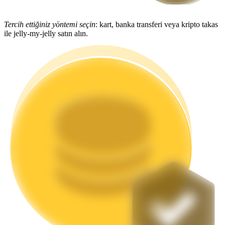
Staking
Tercih ettiğiniz yöntemi seçin
: kart, banka transferi veya kripto takas
ile jelly-my-jelly satın alın.
Yüksek getiri ve anında erişim
Launchpool
Popüler token'lar kazanmak için esnek staking