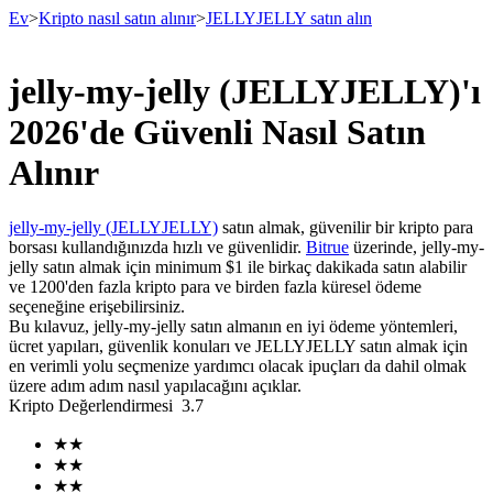
Ev
>
Kripto nasıl satın alınır
>
JELLYJELLY satın alın
jelly-my-jelly (JELLYJELLY)'ı
Vadeli İşlemler
2026'de Güvenli Nasıl Satın
Alınır
jelly-my-jelly (JELLYJELLY)
satın almak, güvenilir bir kripto para
borsası kullandığınızda hızlı ve güvenlidir.
Bitrue
üzerinde, jelly-my-
jelly satın almak için minimum $1 ile birkaç dakikada satın alabilir
ve 1200'den fazla kripto para ve birden fazla küresel ödeme
seçeneğine erişebilirsiniz.
Bu kılavuz, jelly-my-jelly satın almanın en iyi ödeme yöntemleri,
USDT Vadeli İşlemleri
ücret yapıları, güvenlik konuları ve JELLYJELLY satın almak için
en verimli yolu seçmenize yardımcı olacak ipuçları da dahil olmak
Teminat olarak USDT kullanan vadeli işlemler
üzere adım adım nasıl yapılacağını açıklar.
Kripto Değerlendirmesi
3.7
★
★
★
★
★
★