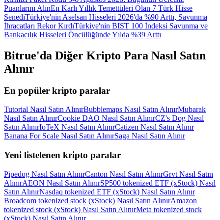
Puanlarını Alın
En Karlı Yıllık Temettüleri Olan 7 Türk Hisse
Senedi
Türkiye'nin Aselsan Hisseleri 2026'da %90 Arttı, Savunma
İhracatları Rekor Kırdı
Türkiye'nin BIST 100 İndeksi Savunma ve
Bankacılık Hisseleri Öncülüğünde Yılda %39 Arttı
Bitrue'da Diğer Kripto Para Nasıl Satın
Alınır
En popüler kripto paralar
Tutorial Nasıl Satın Alınır
Bubblemaps Nasıl Satın Alınır
Mubarak
Nasıl Satın Alınır
Cookie DAO Nasıl Satın Alınır
CZ's Dog Nasıl
Satın Alınır
IoTeX Nasıl Satın Alınır
Catizen Nasıl Satın Alınır
Banana For Scale Nasıl Satın Alınır
Saga Nasıl Satın Alınır
Yeni listelenen kripto paralar
Pipedog Nasıl Satın Alınır
Canton Nasıl Satın Alınır
Grvt Nasıl Satın
Alınır
AEON Nasıl Satın Alınır
SP500 tokenized ETF (xStock) Nasıl
Satın Alınır
Nasdaq tokenized ETF (xStock) Nasıl Satın Alınır
Broadcom tokenized stock (xStock) Nasıl Satın Alınır
Amazon
tokenized stock (xStock) Nasıl Satın Alınır
Meta tokenized stock
(xStock) Nasıl Satın Alınır