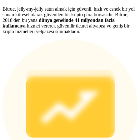
Deposit & Trade BTC to Share 25000 USDT prize pool!
Bitrue, jelly-my-jelly satın almak için güvenli, hızlı ve esnek bir yol
sunan küresel olarak güvenilen bir kripto para borsasıdır. Bitrue,
2018'den bu yana
dünya genelinde 41 milyondan fazla
kullanıcıya
hizmet vererek güvenilir ticaret altyapısı ve geniş bir
Deposit CASHCAT & Win
kripto hizmetleri yelpazesi sunmaktadır.
Share 500000 CASHCAT prize pool
Exclusive for BitMart Users
Register & Trade to Win 500,000 USDT
Precious Metals Trading Carnival
Trade Gold & Silver · 33,333 USDT Bonus