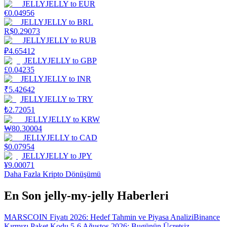
JELLYJELLY
to
EUR
€
0.04956
JELLYJELLY
to
BRL
R$
0.29073
JELLYJELLY
to
RUB
₽
4.65412
JELLYJELLY
to
GBP
£
0.04235
JELLYJELLY
to
INR
₹
5.42642
JELLYJELLY
to
TRY
₺
2.72051
JELLYJELLY
to
KRW
₩
80.30004
JELLYJELLY
to
CAD
$
0.07954
JELLYJELLY
to
JPY
¥
9.00071
Daha Fazla Kripto Dönüşümü
En Son jelly-my-jelly Haberleri
MARSCOIN Fiyatı 2026: Hedef Tahmin ve Piyasa Analizi
Binance
Kırmızı Paket Kodu 5-6 Ağustos 2026: Bugünün Ücretsiz