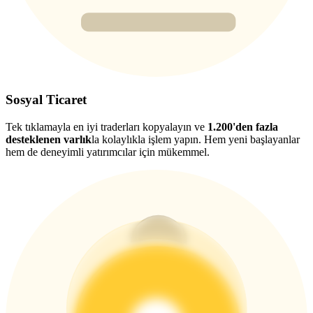
USDT New User Exclusive 10% APR
USDT Flexible Staking | Daily Rewards
BTC New User Exclusive: 6.5% APR
Sosyal Ticaret
BTC Flexible Staking | Daily Rewards
Tek tıklamayla en iyi traderları kopyalayın ve
1.200'den fazla
desteklenen varlık
la kolaylıkla işlem yapın. Hem yeni başlayanlar
hem de deneyimli yatırımcılar için mükemmel.
Daha Fazla Etkinlik
Ödüller ve özel hediyeler kazanın
Ödül Merkezi