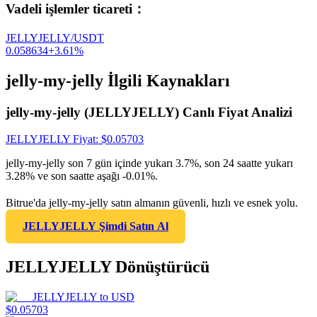
Vadeli işlemler ticareti
：
JELLYJELLY/USDT
0.058634
+
3.61
%
jelly-my-jelly İlgili Kaynakları
jelly-my-jelly (JELLYJELLY) Canlı Fiyat Analizi
JELLYJELLY
Fiyat
: $
0.05703
jelly-my-jelly son 7 gün içinde yukarı 3.7%, son 24 saatte yukarı
3.28% ve son saatte aşağı -0.01%.
Bitrue'da jelly-my-jelly satın almanın güvenli, hızlı ve esnek yolu.
JELLYJELLY Şimdi Satın Al
JELLYJELLY Dönüştürücü
JELLYJELLY
to
USD
$
0.05703