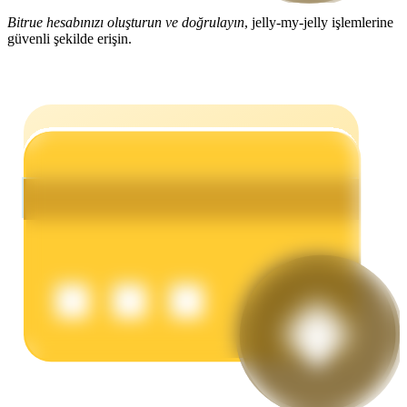
Bitrue hesabınızı oluşturun ve doğrulayın
, jelly-my-jelly işlemlerine
Kazan
güvenli şekilde erişin.
Power Piggy
Günlük rekabetçi ödüller kazanın