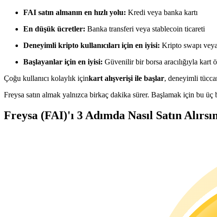
USDC'yi teminat olarak kullanan vadeli işlemler
FAI satın almanın en hızlı yolu:
Kredi veya banka kartı
En düşük ücretler:
Banka transferi veya stablecoin ticareti
Deneyimli kripto kullanıcıları için en iyisi:
Kripto swapı veya 
Başlayanlar için en iyisi:
Güvenilir bir borsa aracılığıyla kart
Çoğu kullanıcı kolaylık için
kart alışverişi ile başlar
, deneyimli tüccar
Freysa satın almak yalnızca birkaç dakika sürer. Başlamak için bu üç b
Kopya Ticaret
Freysa (FAI)'ı 3 Adımda Nasıl Satın Alırsı
En iyi traderlarla güçlerinizi birleştirin