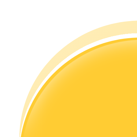
Rehber
Vadeli İşlemler Başlangıç Kılavuzu
Ticaret stratejileri
Nasıl kârlı kalabileceğinizi öğrenin