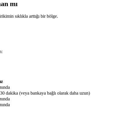
man mı
ikimin sıklıkla arttığı bir bölge.
n:
ız
nında
-30 dakika (veya bankaya bağlı olarak daha uzun)
nında
nında