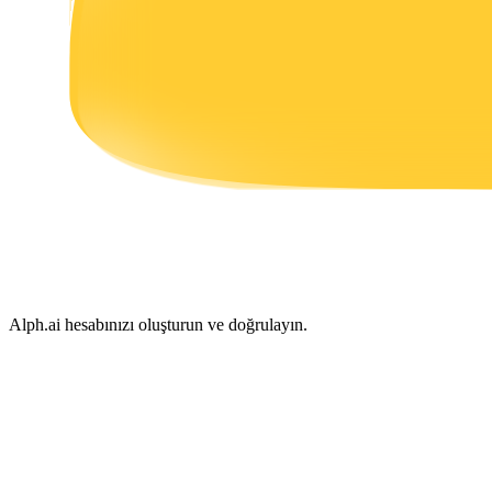
Kazan
Power Piggy
Günlük rekabetçi ödüller kazanın
Alph.ai hesabınızı oluşturun ve doğrulayın.