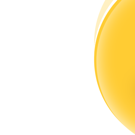
Kopya Tüccarı Olun
Kâr paylaşımı ve kopya ticaret komisyonlarının tadını çıkarın
Bilgi
Ticaret bilgileri vb. dahil olmak üzere büyük veri analizi.