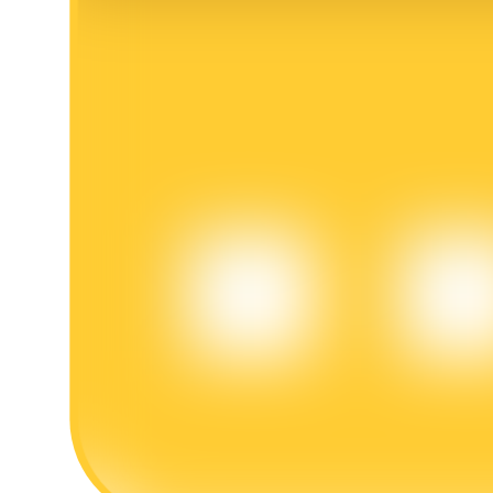
BTR Kilitleme
BTR sahiplerine özel yatırımlar
Krediler
Kripto destekli borçlanma hizmeti