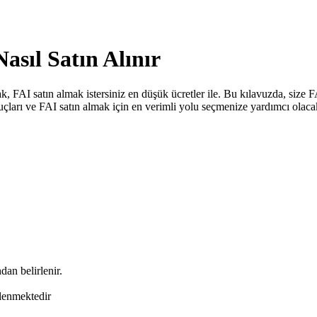
asıl Satın Alınır
ak, FAI satın almak istersiniz en düşük ücretler ile. Bu kılavuzda, size 
 ipuçları ve FAI satın almak için en verimli yolu seçmenize yardımcı ola
dan belirlenir.
lenmektedir