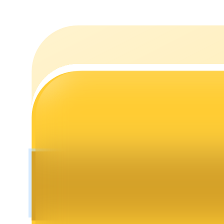
Staking
Yüksek getiri ve anında erişim
Launchpool
Popüler token'lar kazanmak için esnek staking