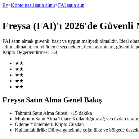
Ev
>
Kripto nasıl satın alınır
>
FAI satın alın
Freysa (FAI)'ı 2026'de Güvenli N
Vadeli İşlemler
FAI satın almak güvenli, basit ve uygun maliyetli olmalıdır. İdeal olar
adım talimatlar, en iyi ödeme seçenekleri, ücret ayrıntıları, güvenlik
Kripto Değerlendirmesi
3.4
★
★
★
★
★
★
★
★
★
★
USDT Vadeli İşlemleri
Freysa Satın Alma Genel Bakış
Teminat olarak USDT kullanan vadeli işlemler
Tahmini Satın Alma Süresi
:
~15 dakika
Minimum Satın Alma Tutarı
:
Kullandığınız ağ ve cüzdan tarafın
Ödeme Yöntemleri
:
Kripto Cüzdan
Kullanılabilirlik
:
Dünya genelinde çoğu ülke ve bölgede destek