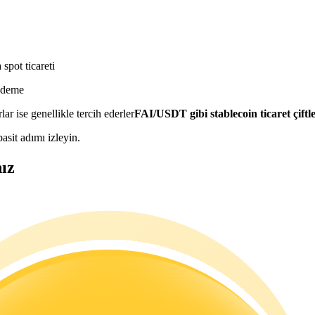
spot ticareti
 ödeme
lar ise genellikle tercih ederler
FAI/USDT gibi stablecoin ticaret çiftle
asit adımı izleyin.
nız