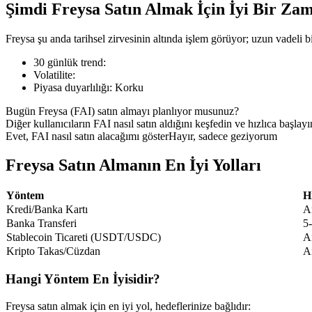
Şimdi Freysa Satın Almak İçin İyi Bir Za
Freysa şu anda tarihsel zirvesinin altında işlem görüyor; uzun vadeli bir
30 günlük trend
:
COIN-M Vadeli İşlemleri
Volatilite
:
Piyasa duyarlılığı
:
Korku
Kripto Para Vadeli İşlemleri
Bugün Freysa (FAI) satın almayı planlıyor musunuz?
Diğer kullanıcıların FAI nasıl satın aldığını keşfedin ve hızlıca başlayı
Evet, FAI nasıl satın alacağımı göster
Hayır, sadece geziyorum
TradFi
Hisse senetleri, döviz, değerli metaller ve emtia türevleri
Freysa Satın Almanın En İyi Yolları
Yöntem
H
Kredi/Banka Kartı
A
Banka Transferi
5
Stablecoin Ticareti (USDT/USDC)
A
Kripto Takas/Cüzdan
A
Hangi Yöntem En İyisidir?
USDC Vadeli İşlemleri
Freysa satın almak için en iyi yol, hedeflerinize bağlıdır: