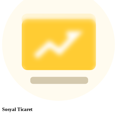
Deposit & Trade BTC to Share 25000 USDT prize pool!
Deposit CASHCAT & Win
Share 500000 CASHCAT prize pool
Exclusive for BitMart Users
Register & Trade to Win 500,000 USDT
Precious Metals Trading Carnival
Trade Gold & Silver · 33,333 USDT Bonus
Sosyal Ticaret