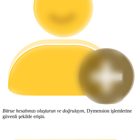
Rehber
Vadeli İşlemler Başlangıç Kılavuzu
Ticaret stratejileri
Nasıl kârlı kalabileceğinizi öğrenin
Bitrue hesabınızı oluşturun ve doğrulayın
, Dymension işlemlerine
güvenli şekilde erişin.