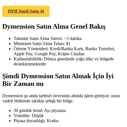
DYM Şimdi Satın Al
Dymension Satın Alma Genel Bakış
COIN-M Vadeli İşlemleri
Kripto Para Vadeli İşlemleri
Tahmini Satın Alma Süresi
:
~3 dakika
Minimum Satın Alma Tutarı
:
$1
Ödeme Yöntemleri
:
Kredi/Banka Kartı, Banka Transferi,
Apple Pay, Google Pay, Kripto Cüzdan
TradFi
Kullanılabilirlik
:
Dünya genelinde çoğu ülke ve bölgede
desteklenmektedir
Hisse senetleri, döviz, değerli metaller ve emtia türevleri
Şimdi Dymension Satın Almak İçin İyi
Bir Zaman mı
Dymension şu anda tarihsel zirvesinin altında işlem görüyor; uzun
vadeli birikimin sıklıkla arttığı bir bölge.
30 günlük trend
:
Ayı piyasası
Volatilite
:
Düşük
Piyasa duyarlılığı
:
Korku
USDC Vadeli İşlemleri