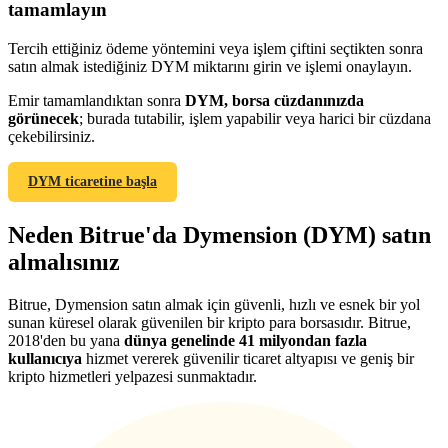
tamamlayın
Tercih ettiğiniz ödeme yöntemini veya işlem çiftini seçtikten sonra
satın almak istediğiniz DYM miktarını girin ve işlemi onaylayın.
Emir tamamlandıktan sonra
DYM, borsa cüzdanınızda
Yönlendirme
görünecek
; burada tutabilir, işlem yapabilir veya harici bir cüzdana
çekebilirsiniz.
Arkadaşını davet et, nakit ödüller kazan
BTC Welcome Rewards
DYM ticaretine başla
Neden Bitrue'da Dymension (DYM) satın
almalısınız
Bitrue, Dymension satın almak için güvenli, hızlı ve esnek bir yol
sunan küresel olarak güvenilen bir kripto para borsasıdır. Bitrue,
2018'den bu yana
dünya genelinde 41 milyondan fazla
kullanıcıya
hizmet vererek güvenilir ticaret altyapısı ve geniş bir
kripto hizmetleri yelpazesi sunmaktadır.
BTC Welcome Rewards