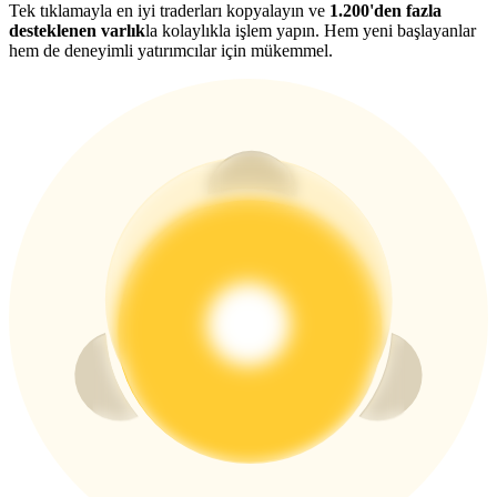
USDT New User Exclusive 10% APR
Tek tıklamayla en iyi traderları kopyalayın ve
1.200'den fazla
desteklenen varlık
la kolaylıkla işlem yapın. Hem yeni başlayanlar
USDT Flexible Staking | Daily Rewards
hem de deneyimli yatırımcılar için mükemmel.
BTC New User Exclusive: 6.5% APR
BTC Flexible Staking | Daily Rewards
Daha Fazla Etkinlik
Ödüller ve özel hediyeler kazanın
Ödül Merkezi