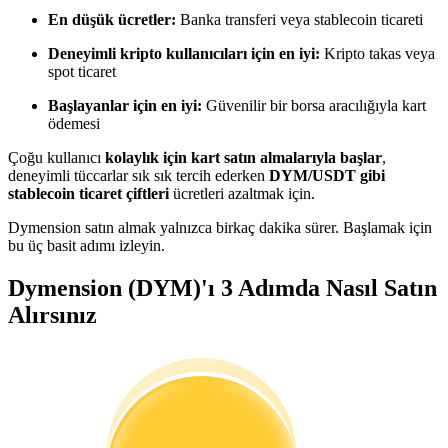
Kopya Tüccarı Olun
En düşük ücretler:
Banka transferi veya stablecoin ticareti
Kâr paylaşımı ve kopya ticaret komisyonlarının tadını çıkarın
Deneyimli kripto kullanıcıları için en iyi:
Kripto takas veya
spot ticaret
Başlayanlar için en iyi:
Güvenilir bir borsa aracılığıyla kart
ödemesi
Çoğu kullanıcı
kolaylık için kart satın almalarıyla başlar
,
deneyimli tüccarlar sık sık tercih ederken
DYM/USDT gibi
stablecoin ticaret çiftleri
ücretleri azaltmak için.
Dymension satın almak yalnızca birkaç dakika sürer. Başlamak için
bu üç basit adımı izleyin.
Bilgi
Dymension (DYM)'ı 3 Adımda Nasıl Satın
Ticaret bilgileri vb. dahil olmak üzere büyük veri analizi.
Alırsınız