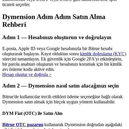
ticareti seçerler.
Dymension Adım Adım Satın Alma
Rehberi
Otomatik Yatırım
Uzun vadeli kâr ve esnek çıkarlar elde edin
Adım
1 —
Hesabınızı oluşturun ve doğrulayın
E-posta, Apple ID veya Google hesabınızla bir Bitrue hesabı
oluşturarak başlayın. Kayıt olduktan sonra
kimlik doğrulama (KYC)
sürecini tamamlayın. Ek güvenlik için Google 2FA'yı etkinleştirin,
bir parola anahtarı oluşturun ve hesabınızı korumak için bir kimlik
avı önleme kodu aktive edin.
Hesap oluştur ve doğrula
>
Adım
2 —
Dymension nasıl satın alacağınızı seçin
Stake Etmeyi Öğrenin
Bitrue'de kullanıcılar tercih ettikleri ödeme seçeneğine bağlı olarak
Dymension satın almak için birçok uygun yöntem kullanabilir.
Pasif gelir kazanma hakkında bilgi edinin
DYM Fiat (OTC) ile Satın Alın
Bitrue
AI
Bitrue OTC pazarını
kullanarak Dymension doğrudan aşağıdaki