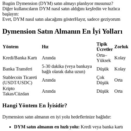
Bugün Dymension (DYM) satın almayı planlıyor musunuz?
USDC'yi teminat olarak kullanan vadeli işlemler
Diğer kullanıcıların DYM nasıl satın aldığını keşfedin ve hızlıca
başlayın:
Evet, DYM nasıl satın alacağımı göster
Hayır, sadece geziyorum
Dymension Satın Almanın En İyi Yolları
Tipik
Yöntem
Hız
Zorluk
Ücretler
Orta–
Kredi/Banka Kartı
Anında
Kolay
Yüksek
Kopya Ticaret
5-30 dakika (veya bankaya
Banka Transferi
Düşük
Kolay
bağlı olarak daha uzun)
En iyi traderlarla güçlerinizi birleştirin
Stablecoin Ticareti
Çok
Anında
Orta
(USDT/USDC)
Düşük
Kripto
Anında
Düşük
Orta
Takas/Cüzdan
Hangi Yöntem En İyisidir?
Dymension satın almanın en iyi yolu hedeflerinize bağlıdır:
DYM satın almanın en hızlı yolu:
Kredi veya banka kartı