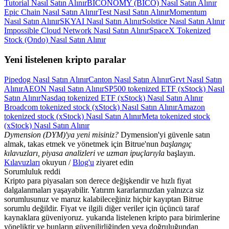
Tutorial Nasıl Satın Alınır
BICONOMY (BICO) Nasıl Satın Alınır
Epic Chain Nasıl Satın Alınır
Test Nasıl Satın Alınır
Momentum
Nasıl Satın Alınır
SKYAI Nasıl Satın Alınır
Solstice Nasıl Satın Alınır
Impossible Cloud Network Nasıl Satın Alınır
SpaceX Tokenized
Stock (Ondo) Nasıl Satın Alınır
Yeni listelenen kripto paralar
Pipedog Nasıl Satın Alınır
Canton Nasıl Satın Alınır
Grvt Nasıl Satın
Alınır
AEON Nasıl Satın Alınır
SP500 tokenized ETF (xStock) Nasıl
Satın Alınır
Nasdaq tokenized ETF (xStock) Nasıl Satın Alınır
Broadcom tokenized stock (xStock) Nasıl Satın Alınır
Amazon
tokenized stock (xStock) Nasıl Satın Alınır
Meta tokenized stock
(xStock) Nasıl Satın Alınır
Dymension (DYM)'ya yeni misiniz?
Dymension'yi güvenle satın
almak, takas etmek ve yönetmek için Bitrue'nun
başlangıç
kılavuzları, piyasa analizleri ve uzman ipuçlarıyla
başlayın.
Kılavuzları
okuyun /
Blog'u
ziyaret edin
Sorumluluk reddi
Kripto para piyasaları son derece değişkendir ve hızlı fiyat
dalgalanmaları yaşayabilir. Yatırım kararlarınızdan yalnızca siz
sorumlusunuz ve maruz kalabileceğiniz hiçbir kayıptan Bitrue
sorumlu değildir. Fiyat ve ilgili diğer veriler için üçüncü taraf
kaynaklara güveniyoruz. yukarıda listelenen kripto para birimlerine
yöneliktir ve bunların güvenilirliğinden veya doğruluğundan