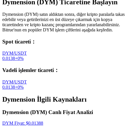
Dymension (DYM) Ticaretine Başlayın
Dymension (DYM) satın aldıktan sonra, diğer kripto paralarla takas
edebilir veya getirilerinizi en üst düzeye çıkarmak için kopya
ticaretinden ve kripto kazanç programlarından yararlanabilirsiniz.
Bitrue'nun en popüler DYM işlem çiftlerini aşağıda keşfedin.
Spot ticareti
：
DYM/USDT
0.0138
+
0
%
Vadeli işlemler ticareti
：
DYM/USDT
0.0138
+
0
%
Dymension İlgili Kaynakları
Dymension (DYM) Canlı Fiyat Analizi
DYM
Fiyat
: $
0.01388