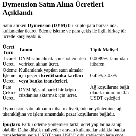
Dymension Satın Alma Ücretleri
Açıklandı
BTR Kilitleme
Satın alırken
Dymension (DYM)
bir kripto para borsasında,
BTR sahiplerine özel yatırımlar
kullanıcılar ticaret, ödeme işleme ve para çekiş ile ilgili birkaç tür
ücretle karşılaşabilir.
Ücret
Tanım
Tipik Maliyet
Türü
Ticaret
DYM satın almak için spot emirleri
0.0089% Tanımdan
Ücreti
verirken alınan ücret.
itibaren
Ödeme
Kullanılarak yapılan satın almalar
İşleme
için geçerli
kredi/banka kartları
0.45%-3.03%
Ücreti
veya banka transferleri
.
Para
Ağ koşullarına bağlı
DYM öğesini harici bir kripto
Krediler
Çekme
olarak minimum 0.5
cüzdanına aktarmak için ücret.
Ücreti
USDT eşdeğeri
Kripto destekli borçlanma hizmeti
Dymension satın almanın nihai maliyeti, ödeme yöntemine, ağ
tıkanıklığına ve işlem sırasındaki pazar koşullarına bağlıdır.
İpuçları:
Farklı ödeme yöntemleri farklı ücret yapılarına sahip
olabilir. Daha düşük maliyetler arayan kullanıcılar sıklıkla banka
transferlerini veya USDT veya USDC gibi stablecoin'lerle spot