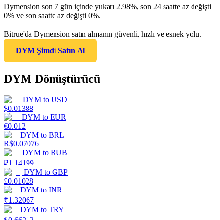
Dymension son 7 gün içinde yukarı 2.98%, son 24 saatte az değişti
0% ve son saatte az değişti 0%.
Bitrue'da Dymension satın almanın güvenli, hızlı ve esnek yolu.
DYM Şimdi Satın Al
DYM Dönüştürücü
DYM
to
USD
$
0.01388
DYM
to
EUR
€
0.012
DYM
to
BRL
R$
0.07076
DYM
to
RUB
₽
1.14199
DYM
to
GBP
£
0.01028
DYM
to
INR
₹
1.32067
DYM
to
TRY
₺
0.66212