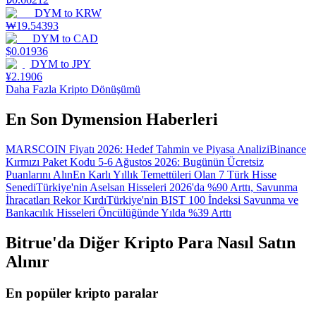
DYM
to
KRW
₩
19.54393
DYM
to
CAD
$
0.01936
DYM
to
JPY
¥
2.1906
Daha Fazla Kripto Dönüşümü
En Son Dymension Haberleri
MARSCOIN Fiyatı 2026: Hedef Tahmin ve Piyasa Analizi
Binance
Kırmızı Paket Kodu 5-6 Ağustos 2026: Bugünün Ücretsiz
Puanlarını Alın
En Karlı Yıllık Temettüleri Olan 7 Türk Hisse
Senedi
Türkiye'nin Aselsan Hisseleri 2026'da %90 Arttı, Savunma
İhracatları Rekor Kırdı
Türkiye'nin BIST 100 İndeksi Savunma ve
Bankacılık Hisseleri Öncülüğünde Yılda %39 Arttı
Bitrue'da Diğer Kripto Para Nasıl Satın
Alınır
En popüler kripto paralar