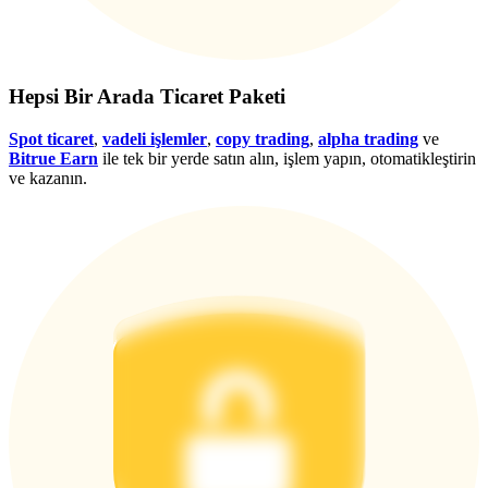
Giriş yap
Üye ol
Hepsi Bir Arada Ticaret Paketi
Spot ticaret
,
vadeli işlemler
,
copy trading
,
alpha trading
ve
Bitrue Earn
ile tek bir yerde satın alın, işlem yapın, otomatikleştirin
ve kazanın.