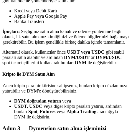
gibi fiat ödeme yöntemleriyle satın alın:
Kredi veya Debit Kartı
Apple Pay veya Google Pay
Banka Transferi
İpuçları:
Seçtiğiniz satın alma kanalı ve ödeme yöntemine bağlı
Bitrue Ortakları
olarak, ilk satın almanız kimliğinizi ve ödeme bilgilerinizi bağlamayı
gerektirebilir. Bu işlem genellikle birkaç dakika içinde tamamlanır.
Alternatif olarak, kullanıcılar önce
USDT veya USDC
gibi stabil
paraları satın alabilir ve ardından
DYM/USDT
or
DYM/USDC
spot ticaret çiftlerini kullanarak bunları
DYM
ile değiştirebilir.
Kripto ile DYM Satın Alın
Zaten kripto para biriktirisine sahipseniz, bunları kripto cüzdanınıza
yatırabilir ve DYM'e dönüştürebilirsiniz.
Bitrue İş Ortağı
DYM doğrudan yatırın
veya
Kullanıcı başına %65'e kadar komisyon!
USDT, USDC
veya diğer kripto paraları yatırın, ardından
bunları
Spot
,
Futures
veya
Alpha Trading
aracılığıyla
DYM ile değiştirin.
Adım
3 —
Dymension satın alma işleminizi