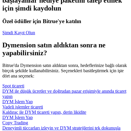
başlayanlar hediye paketini talep etmek
için şimdi kaydolun
Özel ödüller için Bitrue'ye katılın
Şimdi Kayıt Olun
Dymension satın aldıktan sonra ne
yapabilirsiniz?
Bitrue'da Dymension satın aldıktan sonra, hedeflerinize bağlı olarak
birçok şekilde kullanabilirsiniz. Seçenekleri basitleştirmek için işte
dört ana seçenek:
Spot ticareti
DYM ile düşük ücretler ve doğrudan pazar erişimiyle anında ticaret
yapın
DYM İşlem Yap
Vadeli işlemler ticareti
Kaldıraç ile DYM ticareti yapın, derin likidite
DYM İşlem Yap
Copy Trading
Deneyimli tüccarları izleyin ve DYM stratejilerini tek dokunuşla