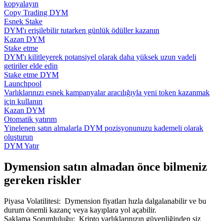
kopyalayın
Copy Trading DYM
Esnek Stake
DYM'ı erişilebilir tutarken günlük ödüller kazanın
Kazan DYM
Stake etme
DYM'ı kilitleyerek potansiyel olarak daha yüksek uzun vadeli
getiriler elde edin
Stake etme DYM
Launchpool
Varlıklarınızı esnek kampanyalar aracılığıyla yeni token kazanmak
için kullanın
Kazan DYM
Otomatik yatırım
Yinelenen satın almalarla DYM pozisyonunuzu kademeli olarak
oluşturun
DYM Yatır
Dymension satın almadan önce bilmeniz
gereken riskler
Piyasa Volatilitesi
:
Dymension fiyatları hızla dalgalanabilir ve bu
durum önemli kazanç veya kayıplara yol açabilir.
Saklama Sorumluluğu
:
Kripto varlıklarınızın güvenliğinden siz