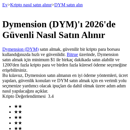
Ev
>
Kripto nasıl satın alınır
>
DYM satın alın
Dymension (DYM)'ı 2026'de
Vadeli İşlemler
Güvenli Nasıl Satın Alınır
Dymension (DYM)
satın almak, güvenilir bir kripto para borsası
kullandığınızda hızlı ve güvenlidir.
Bitrue
üzerinde, Dymension
satın almak için minimum $1 ile birkaç dakikada satın alabilir ve
1200'den fazla kripto para ve birden fazla küresel ödeme seçeneğine
erişebilirsiniz.
Bu kılavuz, Dymension satın almanın en iyi ödeme yöntemleri, ücret
yapıları, güvenlik konuları ve DYM satın almak için en verimli yolu
seçmenize yardımcı olacak ipuçları da dahil olmak üzere adım adım
USDT Vadeli İşlemleri
nasıl yapılacağını açıklar.
Kripto Değerlendirmesi
3.4
Teminat olarak USDT kullanan vadeli işlemler
★
★
★
★
★
★
★
★
★
★