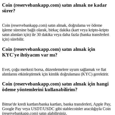
Share 500000 CASHCAT prize pool
Coin (reservebankapp.com) satın almak ne kadar
sürer?
Exclusive for BitMart Users
Coin (reservebankapp.com) satın almak, doğrulama ve ödeme
işleme süresine bağlı olarak, birkaç dakika (kart veya kripto-kripto
Register & Trade to Win 500,000 USDT
satın alımları için) ile 30 dakika veya daha fazla (banka transferleri
için) sürebilir.
Coin (reservebankapp.com) satın almak için
KYC'ye ihtiyacım var mı?
Precious Metals Trading Carnival
Trade Gold & Silver · 33,333 USDT Bonus
Evet, çoğu merkezi borsa, düzenlemelere uyum sağlamak ve fiat
alımlarını etkinleştirmek için kimlik doğrulaması (KYC) gerektirir.
Coin (reservebankapp.com) satın almak için hangi
USDT New User Exclusive 10% APR
ödeme yöntemlerini kullanabilirim?
USDT Flexible Staking | Daily Rewards
Bitrue'de kredi kartları/banka kartları, banka transferleri, Apple Pay,
Google Pay veya USDT/USDC gibi stablecoinler aracılığıyla Coin
(reservebankapp.com) satın alabilirsiniz.