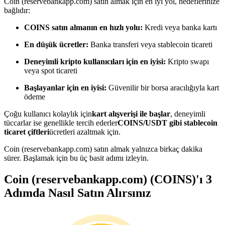
Coin (reservebankapp.com) satın almak için en iyi yol, hedeflerinize
Kopya Tüccarı Olun
bağlıdır:
Kâr paylaşımı ve kopya ticaret komisyonlarının tadını çıkarın
COINS satın almanın en hızlı yolu:
Kredi veya banka kartı
En düşük ücretler:
Banka transferi veya stablecoin ticareti
Deneyimli kripto kullanıcıları için en iyisi:
Kripto swapı
veya spot ticareti
Başlayanlar için en iyisi:
Güvenilir bir borsa aracılığıyla kart
ödeme
Çoğu kullanıcı kolaylık için
kart alışverişi ile başlar
, deneyimli
tüccarlar ise genellikle tercih ederler
COINS/USDT gibi stablecoin
Bilgi
ticaret çiftleri
ücretleri azaltmak için.
Ticaret bilgileri vb. dahil olmak üzere büyük veri analizi.
Coin (reservebankapp.com) satın almak yalnızca birkaç dakika
sürer. Başlamak için bu üç basit adımı izleyin.
Coin (reservebankapp.com) (COINS)'ı 3
Adımda Nasıl Satın Alırsınız