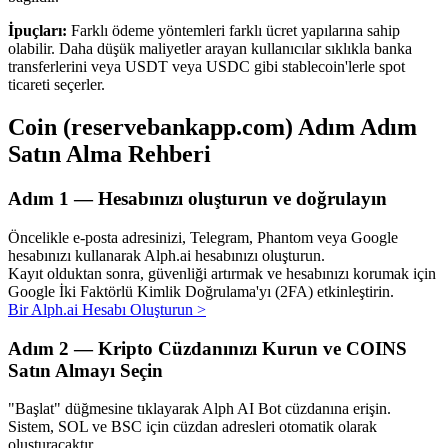
İpuçları:
Farklı ödeme yöntemleri farklı ücret yapılarına sahip
olabilir. Daha düşük maliyetler arayan kullanıcılar sıklıkla banka
transferlerini veya USDT veya USDC gibi stablecoin'lerle spot
ticareti seçerler.
Otomatik Yatırım
Coin (reservebankapp.com) Adım Adım
Uzun vadeli kâr ve esnek çıkarlar elde edin
Satın Alma Rehberi
Adım
1 —
Hesabınızı oluşturun ve doğrulayın
Öncelikle e-posta adresinizi, Telegram, Phantom veya Google
hesabınızı kullanarak Alph.ai hesabınızı oluşturun.
Kayıt olduktan sonra, güvenliği artırmak ve hesabınızı korumak için
Google İki Faktörlü Kimlik Doğrulama'yı (2FA) etkinleştirin.
Bir Alph.ai Hesabı Oluşturun
>
Stake Etmeyi Öğrenin
Adım
2 —
Kripto Cüzdanınızı Kurun ve COINS
Pasif gelir kazanma hakkında bilgi edinin
Satın Almayı Seçin
Bitrue
AI
"Başlat" düğmesine tıklayarak Alph AI Bot cüzdanına erişin.
Sistem, SOL ve BSC için cüzdan adresleri otomatik olarak
oluşturacaktır.