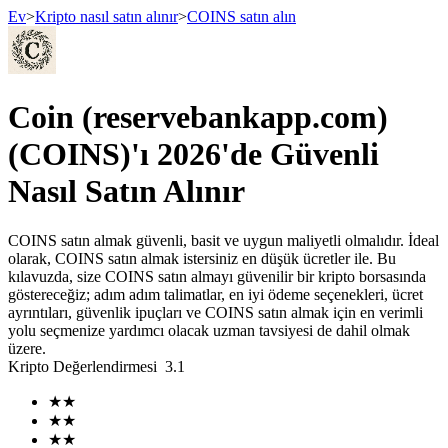
Ev
>
Kripto nasıl satın alınır
>
COINS satın alın
Vadeli İşlemler
Coin (reservebankapp.com)
(COINS)'ı 2026'de Güvenli
Nasıl Satın Alınır
COINS satın almak güvenli, basit ve uygun maliyetli olmalıdır. İdeal
olarak, COINS satın almak istersiniz en düşük ücretler ile. Bu
kılavuzda, size COINS satın almayı güvenilir bir kripto borsasında
göstereceğiz; adım adım talimatlar, en iyi ödeme seçenekleri, ücret
USDT Vadeli İşlemleri
ayrıntıları, güvenlik ipuçları ve COINS satın almak için en verimli
yolu seçmenize yardımcı olacak uzman tavsiyesi de dahil olmak
Teminat olarak USDT kullanan vadeli işlemler
üzere.
Kripto Değerlendirmesi
3.1
★
★
★
★
★
★