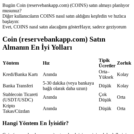
Bugün Coin (reservebankapp.com) (COINS) satın almayı planlıyor
USDC'yi teminat olarak kullanan vadeli işlemler
musunuz?
Diğer kullanıcıların COINS nasıl satın aldığını keşfedin ve hızlıca
başlayın:
Evet, COINS nasıl satın alacağımı göster
Hayır, sadece geziyorum
Coin (reservebankapp.com) Satın
Almanın En İyi Yolları
Tipik
Yöntem
Hız
Zorluk
Ücretler
Kopya Ticaret
Orta–
Kredi/Banka Kartı
Anında
Kolay
Yüksek
En iyi traderlarla güçlerinizi birleştirin
5-30 dakika (veya bankaya
Banka Transferi
Düşük
Kolay
bağlı olarak daha uzun)
Stablecoin Ticareti
Çok
Anında
Orta
(USDT/USDC)
Düşük
Kripto
Anında
Düşük
Orta
Takas/Cüzdan
Hangi Yöntem En İyisidir?