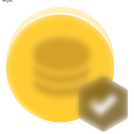
Staking
Yüksek getiri ve anında erişim
Launchpool
Popüler token'lar kazanmak için esnek staking