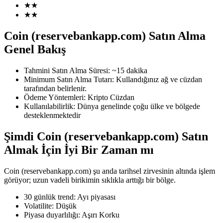
★
★
★
★
Coin (reservebankapp.com) Satın Alma
COIN-M Vadeli İşlemleri
Genel Bakış
Kripto Para Vadeli İşlemleri
Tahmini Satın Alma Süresi
:
~15 dakika
Minimum Satın Alma Tutarı
:
Kullandığınız ağ ve cüzdan
tarafından belirlenir.
Ödeme Yöntemleri
:
Kripto Cüzdan
TradFi
Kullanılabilirlik
:
Dünya genelinde çoğu ülke ve bölgede
desteklenmektedir
Hisse senetleri, döviz, değerli metaller ve emtia türevleri
Şimdi Coin (reservebankapp.com) Satın
Almak İçin İyi Bir Zaman mı
Coin (reservebankapp.com) şu anda tarihsel zirvesinin altında işlem
görüyor; uzun vadeli birikimin sıklıkla arttığı bir bölge.
30 günlük trend
:
Ayı piyasası
Volatilite
:
Düşük
Piyasa duyarlılığı
:
Aşırı Korku
USDC Vadeli İşlemleri