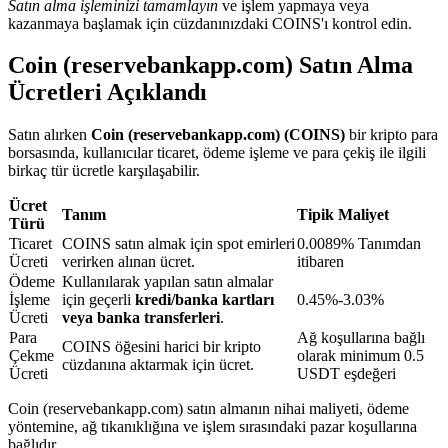
Satın alma işleminizi tamamlayın
ve işlem yapmaya veya
kazanmaya başlamak için cüzdanınızdaki COINS'ı kontrol edin.
Coin (reservebankapp.com) Satın Alma
BTR Kilitleme
Ücretleri Açıklandı
BTR sahiplerine özel yatırımlar
Satın alırken
Coin (reservebankapp.com) (COINS)
bir kripto para
borsasında, kullanıcılar ticaret, ödeme işleme ve para çekiş ile ilgili
birkaç tür ücretle karşılaşabilir.
Ücret
Tanım
Tipik Maliyet
Türü
Ticaret
COINS satın almak için spot emirleri
0.0089% Tanımdan
Ücreti
verirken alınan ücret.
itibaren
Ödeme
Kullanılarak yapılan satın almalar
İşleme
için geçerli
kredi/banka kartları
0.45%-3.03%
Krediler
Ücreti
veya banka transferleri
.
Kripto destekli borçlanma hizmeti
Para
Ağ koşullarına bağlı
COINS öğesini harici bir kripto
Çekme
olarak minimum 0.5
cüzdanına aktarmak için ücret.
Ücreti
USDT eşdeğeri
Coin (reservebankapp.com) satın almanın nihai maliyeti, ödeme
yöntemine, ağ tıkanıklığına ve işlem sırasındaki pazar koşullarına
bağlıdır.