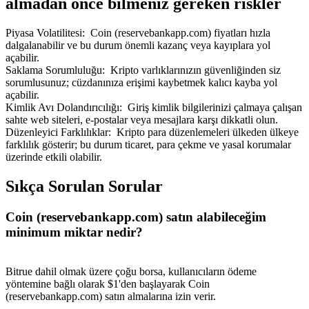
almadan önce bilmeniz gereken riskler
Piyasa Volatilitesi
:
Coin (reservebankapp.com) fiyatları hızla
dalgalanabilir ve bu durum önemli kazanç veya kayıplara yol
açabilir.
Saklama Sorumluluğu
:
Kripto varlıklarınızın güvenliğinden siz
Yönlendirme
sorumlusunuz; cüzdanınıza erişimi kaybetmek kalıcı kayba yol
açabilir.
Arkadaşını davet et, nakit ödüller kazan
Kimlik Avı Dolandırıcılığı
:
Giriş kimlik bilgilerinizi çalmaya çalışan
sahte web siteleri, e-postalar veya mesajlara karşı dikkatli olun.
Deposit CASHCAT & Win
Düzenleyici Farklılıklar
:
Kripto para düzenlemeleri ülkeden ülkeye
farklılık gösterir; bu durum ticaret, para çekme ve yasal korumalar
üzerinde etkili olabilir.
Sıkça Sorulan Sorular
Coin (reservebankapp.com) satın alabileceğim
minimum miktar nedir?
Bitrue dahil olmak üzere çoğu borsa, kullanıcıların ödeme
yöntemine bağlı olarak $1'den başlayarak Coin
Deposit CASHCAT & Win
(reservebankapp.com) satın almalarına izin verir.