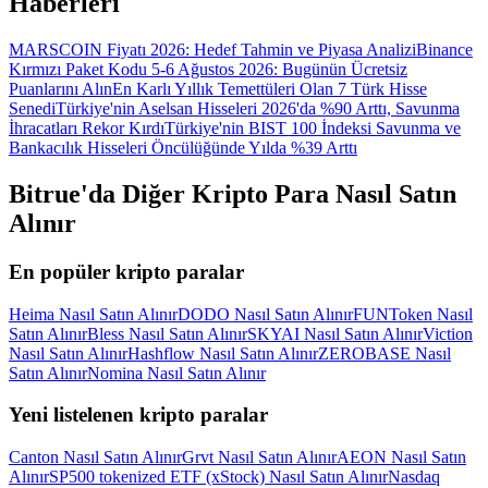
Haberleri
MARSCOIN Fiyatı 2026: Hedef Tahmin ve Piyasa Analizi
Binance
Kırmızı Paket Kodu 5-6 Ağustos 2026: Bugünün Ücretsiz
Puanlarını Alın
En Karlı Yıllık Temettüleri Olan 7 Türk Hisse
Senedi
Türkiye'nin Aselsan Hisseleri 2026'da %90 Arttı, Savunma
İhracatları Rekor Kırdı
Türkiye'nin BIST 100 İndeksi Savunma ve
Bankacılık Hisseleri Öncülüğünde Yılda %39 Arttı
Bitrue'da Diğer Kripto Para Nasıl Satın
Alınır
En popüler kripto paralar
Heima Nasıl Satın Alınır
DODO Nasıl Satın Alınır
FUNToken Nasıl
Satın Alınır
Bless Nasıl Satın Alınır
SKYAI Nasıl Satın Alınır
Viction
Nasıl Satın Alınır
Hashflow Nasıl Satın Alınır
ZEROBASE Nasıl
Satın Alınır
Nomina Nasıl Satın Alınır
Yeni listelenen kripto paralar
Canton Nasıl Satın Alınır
Grvt Nasıl Satın Alınır
AEON Nasıl Satın
Alınır
SP500 tokenized ETF (xStock) Nasıl Satın Alınır
Nasdaq