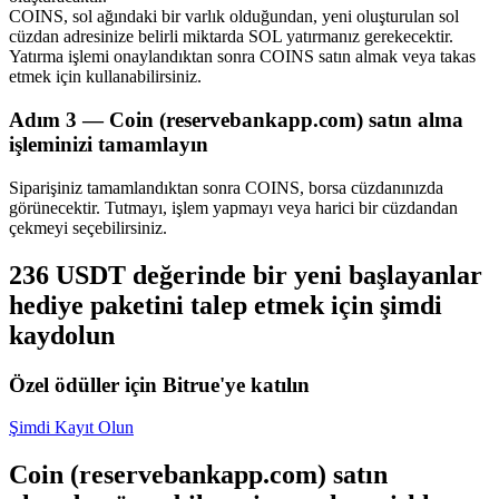
COINS, sol ağındaki bir varlık olduğundan, yeni oluşturulan sol
cüzdan adresinize belirli miktarda SOL yatırmanız gerekecektir.
Yatırma işlemi onaylandıktan sonra COINS satın almak veya takas
etmek için kullanabilirsiniz.
Adım
3 —
Coin (reservebankapp.com) satın alma
Bitrue Ortakları
işleminizi tamamlayın
Siparişiniz tamamlandıktan sonra COINS, borsa cüzdanınızda
görünecektir. Tutmayı, işlem yapmayı veya harici bir cüzdandan
çekmeyi seçebilirsiniz.
236 USDT değerinde bir yeni başlayanlar
hediye paketini talep etmek için şimdi
kaydolun
Bitrue İş Ortağı
Özel ödüller için Bitrue'ye katılın
Kullanıcı başına %65'e kadar komisyon!
Şimdi Kayıt Olun
Coin (reservebankapp.com) satın