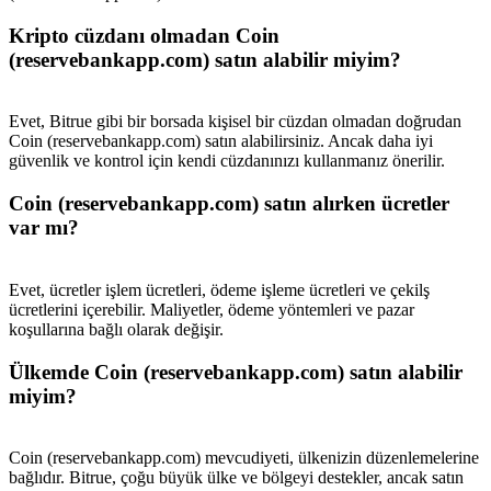
New Listing Futures Fest
Kripto cüzdanı olmadan Coin
Trade New Futures, Win 200,000 USDT
(reservebankapp.com) satın alabilir miyim?
Evet, Bitrue gibi bir borsada kişisel bir cüzdan olmadan doğrudan
Crypto World Cup 2026: Grand Finale
Coin (reservebankapp.com) satın alabilirsiniz. Ancak daha iyi
güvenlik ve kontrol için kendi cüzdanınızı kullanmanız önerilir.
77,777+3k Rewards
Coin (reservebankapp.com) satın alırken ücretler
var mı?
Evet, ücretler işlem ücretleri, ödeme işleme ücretleri ve çekilş
ücretlerini içerebilir. Maliyetler, ödeme yöntemleri ve pazar
koşullarına bağlı olarak değişir.
Ülkemde Coin (reservebankapp.com) satın alabilir
miyim?
Daha Fazla Etkinlik
Ödüller ve özel hediyeler kazanın
Coin (reservebankapp.com) mevcudiyeti, ülkenizin düzenlemelerine
Ödül Merkezi
bağlıdır. Bitrue, çoğu büyük ülke ve bölgeyi destekler, ancak satın