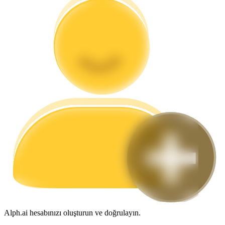
Rehber
Vadeli İşlemler Başlangıç Kılavuzu
Ticaret stratejileri
Nasıl kârlı kalabileceğinizi öğrenin
Alph.ai hesabınızı oluşturun ve doğrulayın.