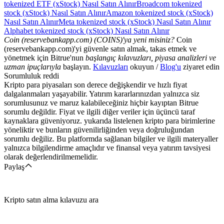
tokenized ETF (xStock) Nasıl Satın Alınır
Broadcom tokenized
stock (xStock) Nasıl Satın Alınır
Amazon tokenized stock (xStock)
Nasıl Satın Alınır
Meta tokenized stock (xStock) Nasıl Satın Alınır
Alphabet tokenized stock (xStock) Nasıl Satın Alınır
Coin (reservebankapp.com) (COINS)'ya yeni misiniz?
Coin
(reservebankapp.com)'yi güvenle satın almak, takas etmek ve
yönetmek için Bitrue'nun
başlangıç kılavuzları, piyasa analizleri ve
uzman ipuçlarıyla
başlayın.
Kılavuzları
okuyun /
Blog'u
ziyaret edin
Sorumluluk reddi
Kripto para piyasaları son derece değişkendir ve hızlı fiyat
dalgalanmaları yaşayabilir. Yatırım kararlarınızdan yalnızca siz
sorumlusunuz ve maruz kalabileceğiniz hiçbir kayıptan Bitrue
sorumlu değildir. Fiyat ve ilgili diğer veriler için üçüncü taraf
kaynaklara güveniyoruz. yukarıda listelenen kripto para birimlerine
yöneliktir ve bunların güvenilirliğinden veya doğruluğundan
sorumlu değiliz. Bu platformda sağlanan bilgiler ve ilgili materyaller
yalnızca bilgilendirme amaçlıdır ve finansal veya yatırım tavsiyesi
olarak değerlendirilmemelidir.
Paylaş
Kripto satın alma kılavuzu ara