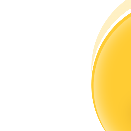
Kopya Tüccarı Olun
Kâr paylaşımı ve kopya ticaret komisyonlarının tadını çıkarın
Bilgi
Ticaret bilgileri vb. dahil olmak üzere büyük veri analizi.