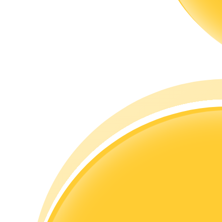
Rehber
Vadeli İşlemler Başlangıç Kılavuzu
Ticaret stratejileri
Nasıl kârlı kalabileceğinizi öğrenin