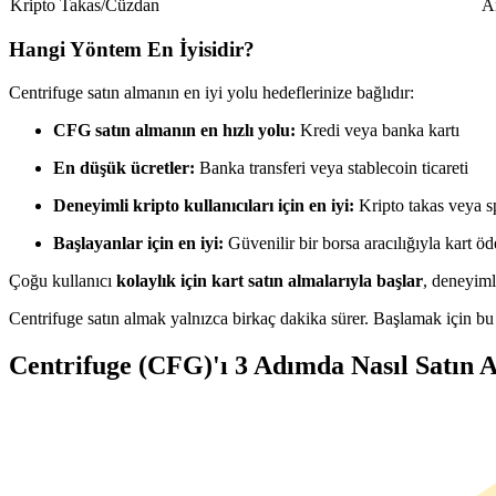
Kripto Takas/Cüzdan
A
USDC'yi teminat olarak kullanan vadeli işlemler
Hangi Yöntem En İyisidir?
Centrifuge satın almanın en iyi yolu hedeflerinize bağlıdır:
CFG satın almanın en hızlı yolu:
Kredi veya banka kartı
En düşük ücretler:
Banka transferi veya stablecoin ticareti
Deneyimli kripto kullanıcıları için en iyi:
Kripto takas veya sp
Başlayanlar için en iyi:
Güvenilir bir borsa aracılığıyla kart ö
Kopya Ticaret
Çoğu kullanıcı
kolaylık için kart satın almalarıyla başlar
, deneyiml
En iyi traderlarla güçlerinizi birleştirin
Centrifuge satın almak yalnızca birkaç dakika sürer. Başlamak için bu 
Centrifuge (CFG)'ı 3 Adımda Nasıl Satın A