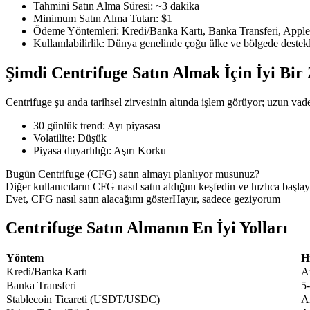
Tahmini Satın Alma Süresi
:
~3 dakika
Minimum Satın Alma Tutarı
:
$1
Ödeme Yöntemleri
:
Kredi/Banka Kartı, Banka Transferi, Appl
Kullanılabilirlik
:
Dünya genelinde çoğu ülke ve bölgede destek
COIN-M Vadeli İşlemleri
Şimdi Centrifuge Satın Almak İçin İyi Bi
Kripto Para Vadeli İşlemleri
Centrifuge şu anda tarihsel zirvesinin altında işlem görüyor; uzun vadeli
30 günlük trend
:
Ayı piyasası
TradFi
Volatilite
:
Düşük
Piyasa duyarlılığı
:
Aşırı Korku
Hisse senetleri, döviz, değerli metaller ve emtia türevleri
Bugün Centrifuge (CFG) satın almayı planlıyor musunuz?
Diğer kullanıcıların CFG nasıl satın aldığını keşfedin ve hızlıca başlay
Evet, CFG nasıl satın alacağımı göster
Hayır, sadece geziyorum
Centrifuge Satın Almanın En İyi Yolları
Yöntem
H
Kredi/Banka Kartı
A
Banka Transferi
5
Stablecoin Ticareti (USDT/USDC)
A
USDC Vadeli İşlemleri