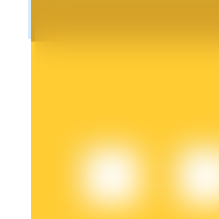
BTR Kilitleme
BTR sahiplerine özel yatırımlar
Krediler
Kripto destekli borçlanma hizmeti