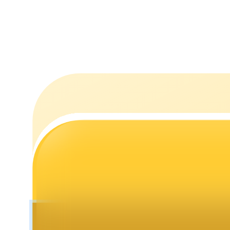
Staking
Yüksek getiri ve anında erişim
Launchpool
Popüler token'lar kazanmak için esnek staking