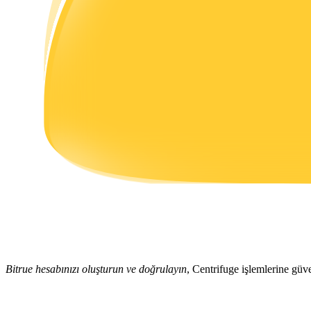
Kazan
Power Piggy
Günlük rekabetçi ödüller kazanın
Bitrue hesabınızı oluşturun ve doğrulayın
, Centrifuge işlemlerine güve