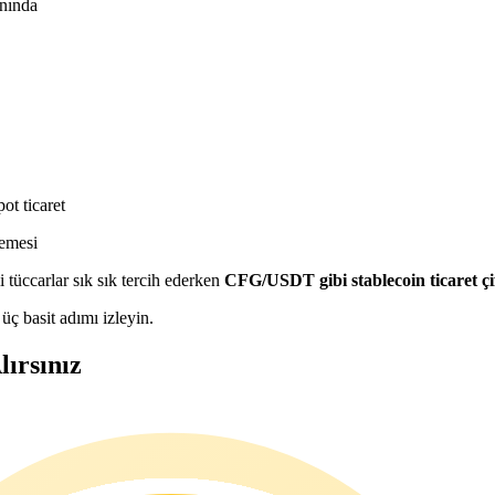
nında
ot ticaret
demesi
i tüccarlar sık sık tercih ederken
CFG/USDT gibi stablecoin ticaret çif
üç basit adımı izleyin.
lırsınız