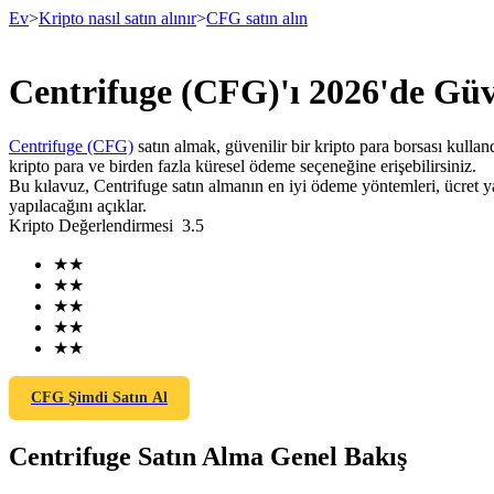
Ev
>
Kripto nasıl satın alınır
>
CFG satın alın
Centrifuge (CFG)'ı 2026'de Güve
Vadeli İşlemler
Centrifuge (CFG)
satın almak, güvenilir bir kripto para borsası kullan
kripto para ve birden fazla küresel ödeme seçeneğine erişebilirsiniz.
Bu kılavuz, Centrifuge satın almanın en iyi ödeme yöntemleri, ücret y
yapılacağını açıklar.
Kripto Değerlendirmesi
3.5
★
★
★
★
★
★
★
★
USDT Vadeli İşlemleri
★
★
Teminat olarak USDT kullanan vadeli işlemler
CFG Şimdi Satın Al
Centrifuge Satın Alma Genel Bakış