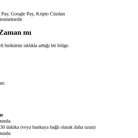
e Pay, Google Pay, Kripto Cüzdan
lenmektedir
r Zaman mı
 birikimin sıklıkla arttığı bir bölge.
ın:
ız
nında
-30 dakika (veya bankaya bağlı olarak daha uzun)
nında