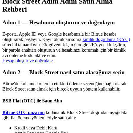
Block Street Adım Adım Satın Alma
Rehberi
Adım
1 —
Hesabınızı oluşturun ve doğrulayın
Otomatik Yatırım
E-posta, Apple ID veya Google hesabınızla bir Bitrue hesabı
Uzun vadeli kâr ve esnek çıkarlar elde edin
oluşturarak başlayın. Kayıt olduktan sonra
kimlik doğrulama (KYC)
sürecini tamamlayın. Ek güvenlik için Google 2FA'yı etkinleştirin,
bir parola anahtarı oluşturun ve hesabınızı korumak için bir kimlik
avı önleme kodu aktive edin.
Hesap oluştur ve doğrula
>
Adım
2 —
Block Street nasıl satın alacağınızı seçin
Bitrue'de kullanıcılar tercih ettikleri ödeme seçeneğine bağlı olarak
Block Street satın almak için birçok uygun yöntem kullanabilir.
Stake Etmeyi Öğrenin
BSB Fiat (OTC) ile Satın Alın
Pasif gelir kazanma hakkında bilgi edinin
Bitrue OTC pazarını
kullanarak Block Street doğrudan aşağıdaki
gibi fiat ödeme yöntemleriyle satın alın:
Bitrue
AI
Kredi veya Debit Kartı