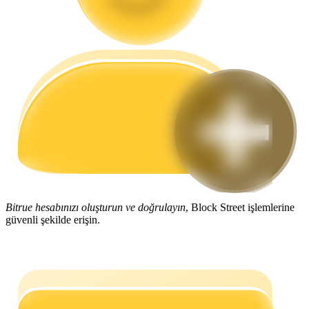
Rehber
Vadeli İşlemler Başlangıç Kılavuzu
Ticaret stratejileri
Bitrue hesabınızı oluşturun ve doğrulayın
, Block Street işlemlerine
Nasıl kârlı kalabileceğinizi öğrenin
güvenli şekilde erişin.