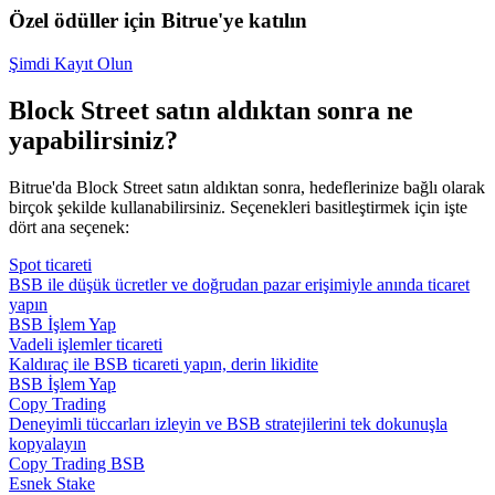
Özel ödüller için Bitrue'ye katılın
Şimdi Kayıt Olun
Block Street satın aldıktan sonra ne
yapabilirsiniz?
Bitrue'da Block Street satın aldıktan sonra, hedeflerinize bağlı olarak
birçok şekilde kullanabilirsiniz. Seçenekleri basitleştirmek için işte
dört ana seçenek:
Spot ticareti
BSB ile düşük ücretler ve doğrudan pazar erişimiyle anında ticaret
yapın
BSB İşlem Yap
Vadeli işlemler ticareti
Kaldıraç ile BSB ticareti yapın, derin likidite
BSB İşlem Yap
Copy Trading
Deneyimli tüccarları izleyin ve BSB stratejilerini tek dokunuşla
kopyalayın
Copy Trading BSB
Esnek Stake