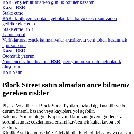
BSB'ı erişilebilir tutarken günlük ödüller kazanın
Kazan BSB
Stake etme
BSB'ı kilitleyerek potansiyel olarak daha yüksek uzun vadeli
getiriler elde edin
Stake etme BSB
Launchpool
Varlıklarınızı esnek kampanyalar aracılığıyla yeni token kazanmak
için kullanın
Kazan BSB
Otomatik yatırım
Yinelenen satın almalarla BSB pozisyonunuzu kademeli olarak
oluşturun
BSB Yatır
Block Street satın almadan önce bilmeniz
gereken riskler
Piyasa Volatilitesi
:
Block Street fiyatları hızla dalgalanabilir ve bu
durum önemli kazanç veya kayıplara yol açabilir.
Saklama Sorumluluğu
:
Kripto varlıklarınızın güvenliğinden siz
sorumlusunuz; cüzdanınıza erişimi kaybetmek kalıcı kayba yol
açabilir.
Kimlik Avı Dolandırıcılığı
:
Giriş kimlik bilgilerinizi çalmaya çalışan