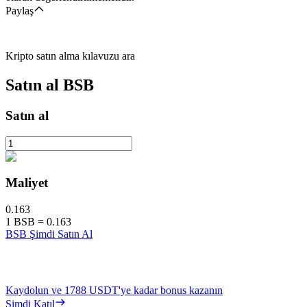
Paylaş
Kripto satın alma kılavuzu ara
Satın al
BSB
Satın al
Maliyet
0.163
1
BSB
=
0.163
BSB Şimdi Satın Al
Kaydolun ve
1788 USDT
'ye kadar bonus kazanın
Şimdi Katıl