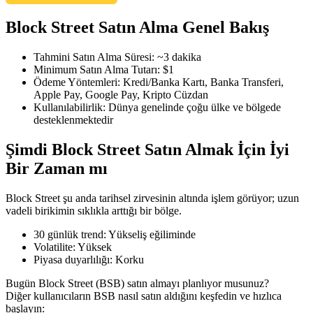
Block Street Satın Alma Genel Bakış
Tahmini Satın Alma Süresi
:
~3 dakika
COIN-M Vadeli İşlemleri
Minimum Satın Alma Tutarı
:
$1
Ödeme Yöntemleri
:
Kredi/Banka Kartı, Banka Transferi,
Kripto Para Vadeli İşlemleri
Apple Pay, Google Pay, Kripto Cüzdan
Kullanılabilirlik
:
Dünya genelinde çoğu ülke ve bölgede
desteklenmektedir
TradFi
Şimdi Block Street Satın Almak İçin İyi
Hisse senetleri, döviz, değerli metaller ve emtia türevleri
Bir Zaman mı
Block Street şu anda tarihsel zirvesinin altında işlem görüyor; uzun
vadeli birikimin sıklıkla arttığı bir bölge.
30 günlük trend
:
Yükseliş eğiliminde
Volatilite
:
Yüksek
Piyasa duyarlılığı
:
Korku
Bugün Block Street (BSB) satın almayı planlıyor musunuz?
Diğer kullanıcıların BSB nasıl satın aldığını keşfedin ve hızlıca
USDC Vadeli İşlemleri
başlayın: