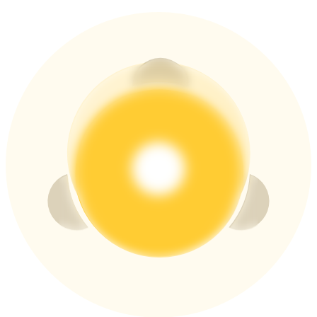
USDT New User Exclusive 10% APR
USDT Flexible Staking | Daily Rewards
BTC New User Exclusive: 6.5% APR
BTC Flexible Staking | Daily Rewards
Daha Fazla Etkinlik
Ödüller ve özel hediyeler kazanın
Ödül Merkezi