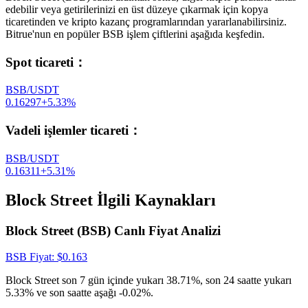
edebilir veya getirilerinizi en üst düzeye çıkarmak için kopya
ticaretinden ve kripto kazanç programlarından yararlanabilirsiniz.
Bitrue'nun en popüler BSB işlem çiftlerini aşağıda keşfedin.
Spot ticareti
：
BSB/USDT
0.16297
+
5.33
%
Vadeli işlemler ticareti
：
BSB/USDT
0.16311
+
5.31
%
Block Street İlgili Kaynakları
Block Street (BSB) Canlı Fiyat Analizi
BSB
Fiyat
: $
0.163
Block Street son 7 gün içinde yukarı 38.71%, son 24 saatte yukarı
5.33% ve son saatte aşağı -0.02%.