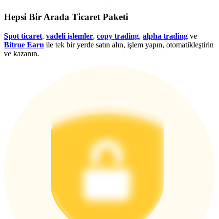
Giriş yap
Üye ol
Hepsi Bir Arada Ticaret Paketi
Spot ticaret
,
vadeli işlemler
,
copy trading
,
alpha trading
ve
Bitrue Earn
ile tek bir yerde satın alın, işlem yapın, otomatikleştirin
ve kazanın.