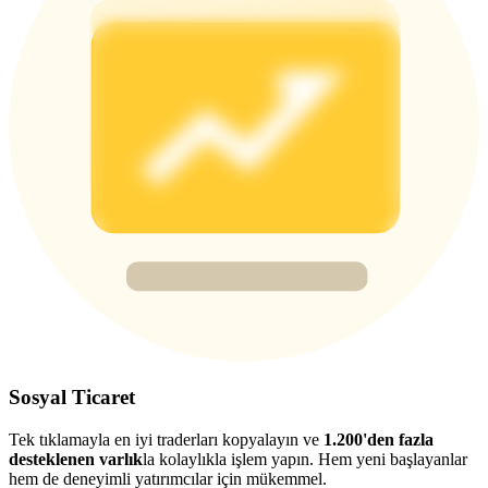
Deposit & Trade BTC to Share 25000 USDT prize pool!
Deposit CASHCAT & Win
Share 500000 CASHCAT prize pool
Exclusive for BitMart Users
Register & Trade to Win 500,000 USDT
Precious Metals Trading Carnival
Sosyal Ticaret
Trade Gold & Silver · 33,333 USDT Bonus
Tek tıklamayla en iyi traderları kopyalayın ve
1.200'den fazla
desteklenen varlık
la kolaylıkla işlem yapın. Hem yeni başlayanlar
hem de deneyimli yatırımcılar için mükemmel.