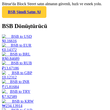
Bitrue'da Block Street satın almanın güvenli, hızlı ve esnek yolu.
BSB Şimdi Satın Al
BSB Dönüştürücü
BSB
to
USD
$
0.16616
BSB
to
EUR
€
0.14372
BSB
to
BRL
R$
0.84689
BSB
to
RUB
₽
13.67186
BSB
to
GBP
£
0.12312
BSB
to
INR
₹
15.81684
BSB
to
TRY
₺
7.92589
BSB
to
KRW
₩
234.13914