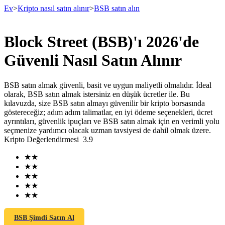
Ev
>
Kripto nasıl satın alınır
>
BSB satın alın
Block Street (BSB)'ı 2026'de
Vadeli İşlemler
Güvenli Nasıl Satın Alınır
BSB satın almak güvenli, basit ve uygun maliyetli olmalıdır. İdeal
olarak, BSB satın almak istersiniz en düşük ücretler ile. Bu
kılavuzda, size BSB satın almayı güvenilir bir kripto borsasında
göstereceğiz; adım adım talimatlar, en iyi ödeme seçenekleri, ücret
ayrıntıları, güvenlik ipuçları ve BSB satın almak için en verimli yolu
seçmenize yardımcı olacak uzman tavsiyesi de dahil olmak üzere.
Kripto Değerlendirmesi
3.9
USDT Vadeli İşlemleri
★
★
★
★
Teminat olarak USDT kullanan vadeli işlemler
★
★
★
★
★
★
BSB Şimdi Satın Al