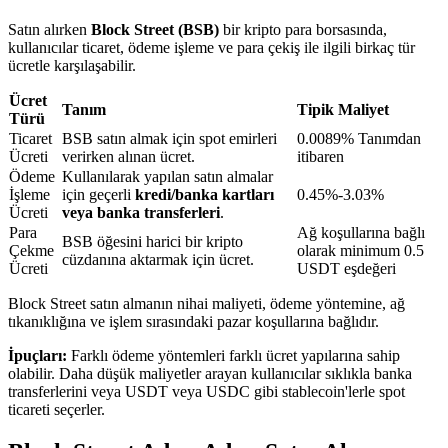
Satın alırken
Block Street (BSB)
bir kripto para borsasında,
kullanıcılar ticaret, ödeme işleme ve para çekiş ile ilgili birkaç tür
BTR Kilitleme
ücretle karşılaşabilir.
BTR sahiplerine özel yatırımlar
Ücret
Tanım
Tipik Maliyet
Türü
Ticaret
BSB satın almak için spot emirleri
0.0089% Tanımdan
Ücreti
verirken alınan ücret.
itibaren
Ödeme
Kullanılarak yapılan satın almalar
İşleme
için geçerli
kredi/banka kartları
0.45%-3.03%
Ücreti
veya banka transferleri
.
Para
Ağ koşullarına bağlı
BSB öğesini harici bir kripto
Çekme
olarak minimum 0.5
cüzdanına aktarmak için ücret.
Ücreti
USDT eşdeğeri
Krediler
Block Street satın almanın nihai maliyeti, ödeme yöntemine, ağ
tıkanıklığına ve işlem sırasındaki pazar koşullarına bağlıdır.
Kripto destekli borçlanma hizmeti
İpuçları:
Farklı ödeme yöntemleri farklı ücret yapılarına sahip
olabilir. Daha düşük maliyetler arayan kullanıcılar sıklıkla banka
transferlerini veya USDT veya USDC gibi stablecoin'lerle spot
ticareti seçerler.