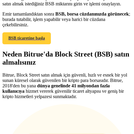
satın almak istediğiniz BSB miktarını girin ve işlemi onaylayın.
Emir tamamlandıktan sonra
BSB, borsa cüzdanınızda görünecek
;
burada tutabilir, işlem yapabilir veya harici bir cüzdana
çekebilirsiniz.
Yönlendirme
BSB ticaretine başla
Arkadaşını davet et, nakit ödüller kazan
Neden Bitrue'da Block Street (BSB) satın
BTC Welcome Rewards
almalısınız
Bitrue, Block Street satın almak için güvenli, hızlı ve esnek bir yol
sunan küresel olarak güvenilen bir kripto para borsasıdır. Bitrue,
2018'den bu yana
dünya genelinde 41 milyondan fazla
kullanıcıya
hizmet vererek güvenilir ticaret altyapısı ve geniş bir
kripto hizmetleri yelpazesi sunmaktadır.
BTC Welcome Rewards