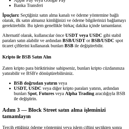
Apple Pay veya Google Pay
Banka Transferi
İpuçları:
Seçtiğiniz satın alma kanalı ve ödeme yöntemine bağlı
olarak, ilk satın almanız kimliğinizi ve ödeme bilgilerinizi bağlamayı
gerektirebilir. Bu işlem genellikle birkaç dakika içinde tamamlanır.
Bitrue Ortakları
Alternatif olarak, kullanıcılar önce
USDT veya USDC
gibi stabil
paraları satın alabilir ve ardından
BSB/USDT
or
BSB/USDC
spot
ticaret çiftlerini kullanarak bunları
BSB
ile değiştirebilir.
Kripto ile BSB Satın Alın
Zaten kripto para biriktirisine sahipseniz, bunları kripto cüzdanınıza
yatırabilir ve BSB'e dönüştürebilirsiniz.
BSB doğrudan yatırın
veya
USDT, USDC
veya diğer kripto paraları yatırın, ardından
Bitrue İş Ortağı
bunları
Spot
,
Futures
veya
Alpha Trading
aracılığıyla BSB
ile değiştirin.
Kullanıcı başına %65'e kadar komisyon!
Adım
3 —
Block Street satın alma işleminizi
tamamlayın
Tercih ettiğiniz ödeme yöntemini veya işlem çiftini seçtikten sonra