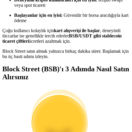
Kopya Tüccarı Olun
veya spot ticareti
Kâr paylaşımı ve kopya ticaret komisyonlarının tadını çıkarın
Başlayanlar için en iyisi:
Güvenilir bir borsa aracılığıyla kart
ödeme
Çoğu kullanıcı kolaylık için
kart alışverişi ile başlar
, deneyimli
tüccarlar ise genellikle tercih ederler
BSB/USDT gibi stablecoin
ticaret çiftleri
ücretleri azaltmak için.
Block Street satın almak yalnızca birkaç dakika sürer. Başlamak için
bu üç basit adımı izleyin.
Block Street (BSB)'ı 3 Adımda Nasıl Satın
Bilgi
Alırsınız
Ticaret bilgileri vb. dahil olmak üzere büyük veri analizi.