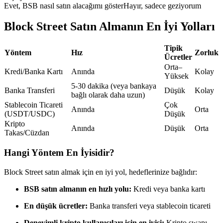
Evet, BSB nasıl satın alacağımı göster
Hayır, sadece geziyorum
USDC'yi teminat olarak kullanan vadeli işlemler
Block Street Satın Almanın En İyi Yolları
Tipik
Yöntem
Hız
Zorluk
Ücretler
Orta–
Kredi/Banka Kartı
Anında
Kolay
Yüksek
5-30 dakika (veya bankaya
Banka Transferi
Düşük
Kolay
bağlı olarak daha uzun)
Stablecoin Ticareti
Çok
Anında
Orta
Kopya Ticaret
(USDT/USDC)
Düşük
Kripto
Anında
Düşük
Orta
En iyi traderlarla güçlerinizi birleştirin
Takas/Cüzdan
Hangi Yöntem En İyisidir?
Block Street satın almak için en iyi yol, hedeflerinize bağlıdır:
BSB satın almanın en hızlı yolu:
Kredi veya banka kartı
En düşük ücretler:
Banka transferi veya stablecoin ticareti
Deneyimli kripto kullanıcıları için en iyisi:
Kripto swapı