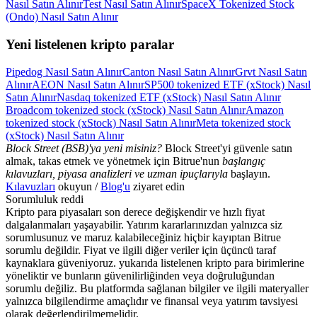
Nasıl Satın Alınır
Test Nasıl Satın Alınır
SpaceX Tokenized Stock
(Ondo) Nasıl Satın Alınır
Yeni listelenen kripto paralar
Pipedog Nasıl Satın Alınır
Canton Nasıl Satın Alınır
Grvt Nasıl Satın
Alınır
AEON Nasıl Satın Alınır
SP500 tokenized ETF (xStock) Nasıl
Satın Alınır
Nasdaq tokenized ETF (xStock) Nasıl Satın Alınır
Broadcom tokenized stock (xStock) Nasıl Satın Alınır
Amazon
tokenized stock (xStock) Nasıl Satın Alınır
Meta tokenized stock
(xStock) Nasıl Satın Alınır
Block Street (BSB)'ya yeni misiniz?
Block Street'yi güvenle satın
almak, takas etmek ve yönetmek için Bitrue'nun
başlangıç
kılavuzları, piyasa analizleri ve uzman ipuçlarıyla
başlayın.
Kılavuzları
okuyun /
Blog'u
ziyaret edin
Sorumluluk reddi
Kripto para piyasaları son derece değişkendir ve hızlı fiyat
dalgalanmaları yaşayabilir. Yatırım kararlarınızdan yalnızca siz
sorumlusunuz ve maruz kalabileceğiniz hiçbir kayıptan Bitrue
sorumlu değildir. Fiyat ve ilgili diğer veriler için üçüncü taraf
kaynaklara güveniyoruz. yukarıda listelenen kripto para birimlerine
yöneliktir ve bunların güvenilirliğinden veya doğruluğundan
sorumlu değiliz. Bu platformda sağlanan bilgiler ve ilgili materyaller
yalnızca bilgilendirme amaçlıdır ve finansal veya yatırım tavsiyesi
olarak değerlendirilmemelidir.