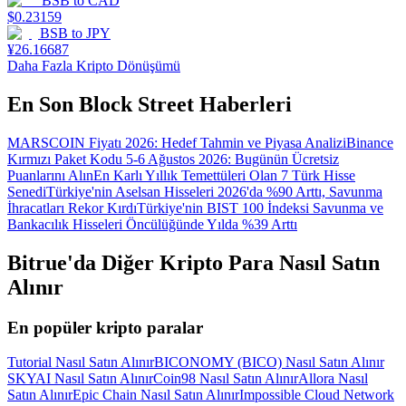
BSB
to
CAD
$
0.23159
BSB
to
JPY
¥
26.16687
Daha Fazla Kripto Dönüşümü
En Son Block Street Haberleri
MARSCOIN Fiyatı 2026: Hedef Tahmin ve Piyasa Analizi
Binance
Kırmızı Paket Kodu 5-6 Ağustos 2026: Bugünün Ücretsiz
Puanlarını Alın
En Karlı Yıllık Temettüleri Olan 7 Türk Hisse
Senedi
Türkiye'nin Aselsan Hisseleri 2026'da %90 Arttı, Savunma
İhracatları Rekor Kırdı
Türkiye'nin BIST 100 İndeksi Savunma ve
Bankacılık Hisseleri Öncülüğünde Yılda %39 Arttı
Bitrue'da Diğer Kripto Para Nasıl Satın
Alınır
En popüler kripto paralar
Tutorial Nasıl Satın Alınır
BICONOMY (BICO) Nasıl Satın Alınır
SKYAI Nasıl Satın Alınır
Coin98 Nasıl Satın Alınır
Allora Nasıl
Satın Alınır
Epic Chain Nasıl Satın Alınır
Impossible Cloud Network