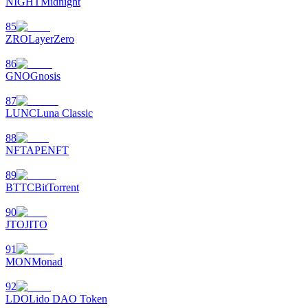
NIGHT
Midnight
85
ZRO
LayerZero
86
GNO
Gnosis
87
LUNC
Luna Classic
88
NFT
APENFT
89
BTTC
BitTorrent
90
JTO
JITO
91
MON
Monad
92
LDO
Lido DAO Token