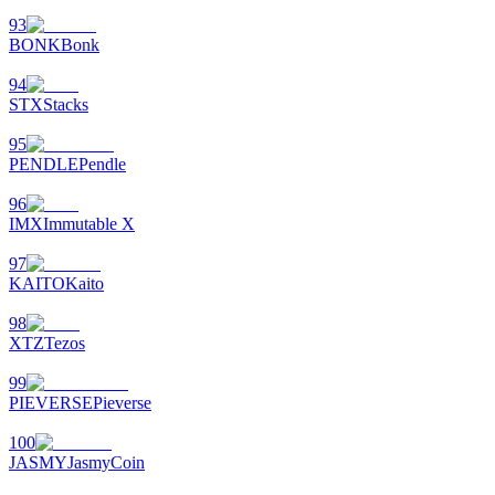
93
BONK
Bonk
94
STX
Stacks
95
PENDLE
Pendle
96
IMX
Immutable X
97
KAITO
Kaito
98
XTZ
Tezos
99
PIEVERSE
Pieverse
100
JASMY
JasmyCoin