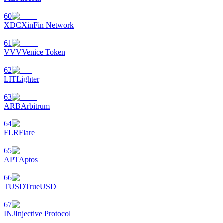
Giriş yap
Üye ol
60
XDC
XinFin Network
61
VVV
Venice Token
62
LIT
Lighter
63
ARB
Arbitrum
64
FLR
Flare
65
APT
Aptos
66
TUSD
TrueUSD
67
INJ
Injective Protocol