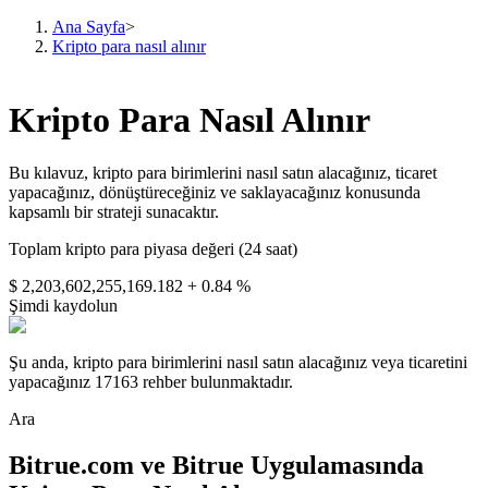
Ana Sayfa
>
Kripto para nasıl alınır
Vadeli İşlemler
Kripto Para Nasıl Alınır
Bu kılavuz, kripto para birimlerini nasıl satın alacağınız, ticaret
yapacağınız, dönüştüreceğiniz ve saklayacağınız konusunda
kapsamlı bir strateji sunacaktır.
Toplam kripto para piyasa değeri (24 saat)
$ 2,203,602,255,169.182
+ 0.84 %
Şimdi kaydolun
USDT Vadeli İşlemleri
Şu anda, kripto para birimlerini nasıl satın alacağınız veya ticaretini
Teminat olarak USDT kullanan vadeli işlemler
yapacağınız 17163 rehber bulunmaktadır.
Ara
Bitrue.com ve Bitrue Uygulamasında