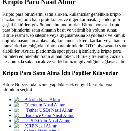
Kripto Para Nasıl Alınır
Kripto para birimlerini satın alırken, kullanıcılar genellikle kripto
cüzdanları, on-chain protokolleri ve diğer karmaşık işlemler gibi
çeşitli faktörleri göz önünde bulundururlar. Bitrue borsası, kripto
COIN-M Vadeli İşlemleri
para birimlerini satın almanın basit ve verimli bir yolunu sunar.
Bitrue resmi web sitesine veya uygulamasına kaydolarak ve kimlik
Kripto Para Vadeli İşlemleri
doğrulamasını tamamlayarak, kullanıcılar kredi kartları veya banka
transferleri aracılığıyla kripto para birimlerini OTC piyasasında satın
alabilirler. Ayrıca, platformda spot piyasa işlemleriyle kripto para
birimleri edinilebilir. Satın alınan token, Bitrue şifrelenmiş cüzdan
TradFi
hesabınızda saklanacak ve varlıklarınızın güvenliğini sağlayacaktır.
Hisse senetleri, döviz, değerli metaller ve emtia türevleri
Kripto Para Satın Alma İçin Popüler Kılavuzlar
Bitrue Borsası'nda ticaret yapılabilecek en iyi 16 kripto para
biriminin seçimi.
Bitcoin Nasıl Alınır
Ethereum Nasıl Alınır
Tether USDt Nasıl Alınır
Binance Coin Nasıl Alınır
USD Coin Nasıl Alınır
XRP Nasıl Alınır
USDC Vadeli İşlemleri