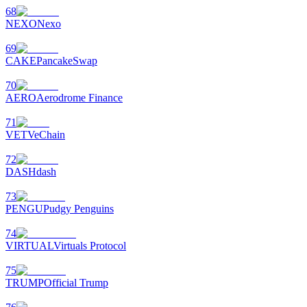
68
NEXO
Nexo
69
CAKE
PancakeSwap
70
AERO
Aerodrome Finance
71
VET
VeChain
72
DASH
dash
73
PENGU
Pudgy Penguins
74
VIRTUAL
Virtuals Protocol
75
TRUMP
Official Trump