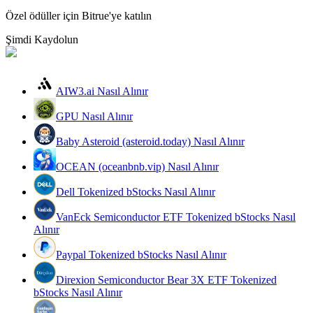
Özel ödüller için Bitrue'ye katılın
Rehber
Şimdi Kaydolun
Vadeli İşlemler Başlangıç Kılavuzu
AIW3.ai Nasıl Alınır
GPU Nasıl Alınır
Baby Asteroid (asteroid.today) Nasıl Alınır
OCEAN (oceanbnb.vip) Nasıl Alınır
Dell Tokenized bStocks Nasıl Alınır
Ticaret stratejileri
VanEck Semiconductor ETF Tokenized bStocks Nasıl
Nasıl kârlı kalabileceğinizi öğrenin
Alınır
Paypal Tokenized bStocks Nasıl Alınır
Direxion Semiconductor Bear 3X ETF Tokenized
bStocks Nasıl Alınır