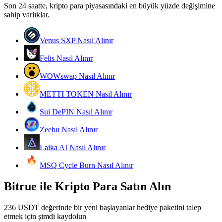
Son 24 saatte, kripto para piyasasındaki en büyük yüzde değişimine
Kopya Tüccarı Olun
sahip varlıklar.
Kâr paylaşımı ve kopya ticaret komisyonlarının tadını çıkarın
Venus SXP Nasıl Alınır
Felis Nasıl Alınır
WOWswap Nasıl Alınır
METTI TOKEN Nasıl Alınır
Sui DePIN Nasıl Alınır
Bilgi
Zeebu Nasıl Alınır
Ticaret bilgileri vb. dahil olmak üzere büyük veri analizi.
Laika AI Nasıl Alınır
MSQ Cycle Burn Nasıl Alınır
Bitrue ile Kripto Para Satın Alın
236 USDT değerinde bir yeni başlayanlar hediye paketini talep
etmek için şimdi kaydolun