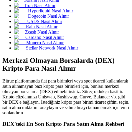
Solana Nasıl Alınır
Tron Nasıl Alınır
USDC'yi teminat olarak kullanan vadeli işlemler
Hyperliquid Nasıl Alınır
Dogecoin Nasıl Alınır
USDS Nasıl Alınır
Rain Nasıl Alınır
Zcash Nasıl Alınır
Cardano Nasıl Alınır
Monero Nasıl Alınır
Stellar Network Nasıl Alınır
Merkezi Olmayan Borsalarda (DEX)
Kopya Ticaret
Kripto Para Nasıl Alınır
En iyi traderlarla güçlerinizi birleştirin
Bitrue platformunda fiat para birimleri veya spot ticareti kullanılarak
satın alınamayan bazı kripto para birimleri için, bunları merkezi
olmayan borsalarda (DEX) edinebilirsiniz. Süreç oldukça basittir.
Kripto cüzdanınızı Uniswap, Sushiswap, Curve, Balancer vb. gibi
bir DEX'e bağlayın. İstediğiniz kripto para birimi ticaret çiftini seçin,
satın alma miktarını onaylayın ve satın almayı tamamlamak için emri
sonlandırın.
DEX'teki En Son Kripto Para Satın Alma Rehberi