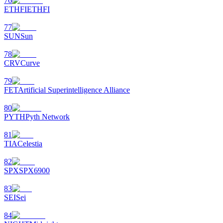
76
ETHFI
ETHFI
77
SUN
Sun
78
CRV
Curve
79
FET
Artificial Superintelligence Alliance
80
PYTH
Pyth Network
81
TIA
Celestia
82
SPX
SPX6900
83
SEI
Sei
84