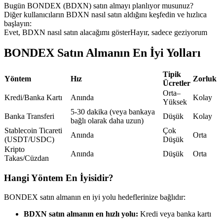
Bugün BONDEX (BDXN) satın almayı planlıyor musunuz?
USDC'yi teminat olarak kullanan vadeli işlemler
Diğer kullanıcıların BDXN nasıl satın aldığını keşfedin ve hızlıca
başlayın:
Evet, BDXN nasıl satın alacağımı göster
Hayır, sadece geziyorum
BONDEX Satın Almanın En İyi Yolları
Tipik
Yöntem
Hız
Zorluk
Ücretler
Orta–
Kredi/Banka Kartı
Anında
Kolay
Yüksek
Kopya Ticaret
5-30 dakika (veya bankaya
Banka Transferi
Düşük
Kolay
bağlı olarak daha uzun)
En iyi traderlarla güçlerinizi birleştirin
Stablecoin Ticareti
Çok
Anında
Orta
(USDT/USDC)
Düşük
Kripto
Anında
Düşük
Orta
Takas/Cüzdan
Hangi Yöntem En İyisidir?
BONDEX satın almanın en iyi yolu hedeflerinize bağlıdır:
BDXN satın almanın en hızlı yolu:
Kredi veya banka kartı