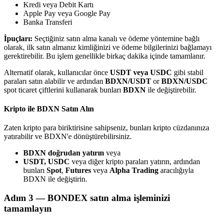
Kredi veya Debit Kartı
Apple Pay veya Google Pay
Banka Transferi
İpuçları:
Seçtiğiniz satın alma kanalı ve ödeme yöntemine bağlı
olarak, ilk satın almanız kimliğinizi ve ödeme bilgilerinizi bağlamayı
gerektirebilir. Bu işlem genellikle birkaç dakika içinde tamamlanır.
Bitrue Ortakları
Alternatif olarak, kullanıcılar önce
USDT veya USDC
gibi stabil
paraları satın alabilir ve ardından
BDXN/USDT
or
BDXN/USDC
spot ticaret çiftlerini kullanarak bunları
BDXN
ile değiştirebilir.
Kripto ile BDXN Satın Alın
Zaten kripto para biriktirisine sahipseniz, bunları kripto cüzdanınıza
yatırabilir ve BDXN'e dönüştürebilirsiniz.
BDXN doğrudan yatırın
veya
Bitrue İş Ortağı
USDT, USDC
veya diğer kripto paraları yatırın, ardından
bunları
Spot
,
Futures
veya
Alpha Trading
aracılığıyla
Kullanıcı başına %65'e kadar komisyon!
BDXN ile değiştirin.
Adım
3 —
BONDEX satın alma işleminizi
tamamlayın