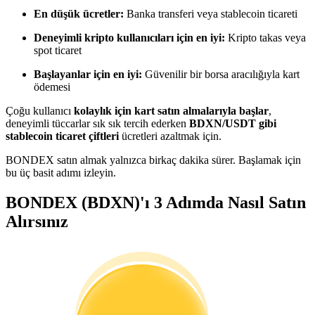
Kopya Tüccarı Olun
En düşük ücretler:
Banka transferi veya stablecoin ticareti
Kâr paylaşımı ve kopya ticaret komisyonlarının tadını çıkarın
Deneyimli kripto kullanıcıları için en iyi:
Kripto takas veya
spot ticaret
Başlayanlar için en iyi:
Güvenilir bir borsa aracılığıyla kart
ödemesi
Çoğu kullanıcı
kolaylık için kart satın almalarıyla başlar
,
deneyimli tüccarlar sık sık tercih ederken
BDXN/USDT gibi
stablecoin ticaret çiftleri
ücretleri azaltmak için.
BONDEX satın almak yalnızca birkaç dakika sürer. Başlamak için
bu üç basit adımı izleyin.
Bilgi
BONDEX (BDXN)'ı 3 Adımda Nasıl Satın
Ticaret bilgileri vb. dahil olmak üzere büyük veri analizi.
Alırsınız