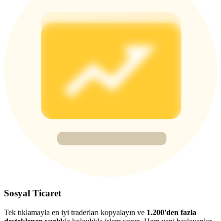
Share 500000 CASHCAT prize pool
Exclusive for BitMart Users
Register & Trade to Win 500,000 USDT
Precious Metals Trading Carnival
Trade Gold & Silver · 33,333 USDT Bonus
USDT New User Exclusive 10% APR
USDT Flexible Staking | Daily Rewards
Sosyal Ticaret
Tek tıklamayla en iyi traderları kopyalayın ve
1.200'den fazla