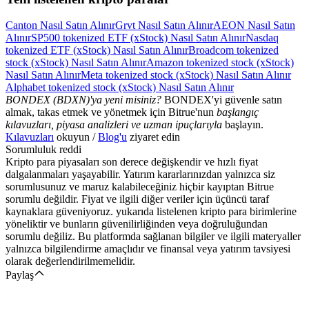
Canton Nasıl Satın Alınır
Grvt Nasıl Satın Alınır
AEON Nasıl Satın
Alınır
SP500 tokenized ETF (xStock) Nasıl Satın Alınır
Nasdaq
tokenized ETF (xStock) Nasıl Satın Alınır
Broadcom tokenized
stock (xStock) Nasıl Satın Alınır
Amazon tokenized stock (xStock)
Nasıl Satın Alınır
Meta tokenized stock (xStock) Nasıl Satın Alınır
Alphabet tokenized stock (xStock) Nasıl Satın Alınır
BONDEX (BDXN)'ya yeni misiniz?
BONDEX'yi güvenle satın
almak, takas etmek ve yönetmek için Bitrue'nun
başlangıç
kılavuzları, piyasa analizleri ve uzman ipuçlarıyla
başlayın.
Kılavuzları
okuyun /
Blog'u
ziyaret edin
Sorumluluk reddi
Kripto para piyasaları son derece değişkendir ve hızlı fiyat
dalgalanmaları yaşayabilir. Yatırım kararlarınızdan yalnızca siz
sorumlusunuz ve maruz kalabileceğiniz hiçbir kayıptan Bitrue
sorumlu değildir. Fiyat ve ilgili diğer veriler için üçüncü taraf
kaynaklara güveniyoruz. yukarıda listelenen kripto para birimlerine
yöneliktir ve bunların güvenilirliğinden veya doğruluğundan
sorumlu değiliz. Bu platformda sağlanan bilgiler ve ilgili materyaller
yalnızca bilgilendirme amaçlıdır ve finansal veya yatırım tavsiyesi
olarak değerlendirilmemelidir.
Paylaş