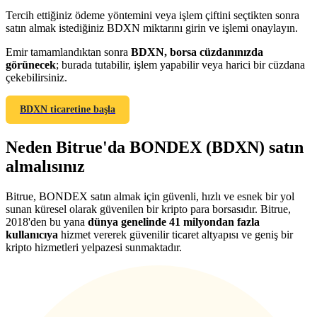
Tercih ettiğiniz ödeme yöntemini veya işlem çiftini seçtikten sonra
satın almak istediğiniz BDXN miktarını girin ve işlemi onaylayın.
Emir tamamlandıktan sonra
BDXN, borsa cüzdanınızda
görünecek
; burada tutabilir, işlem yapabilir veya harici bir cüzdana
çekebilirsiniz.
Yönlendirme
Arkadaşını davet et, nakit ödüller kazan
BDXN ticaretine başla
Deposit CASHCAT & Win
Neden Bitrue'da BONDEX (BDXN) satın
almalısınız
Bitrue, BONDEX satın almak için güvenli, hızlı ve esnek bir yol
sunan küresel olarak güvenilen bir kripto para borsasıdır. Bitrue,
2018'den bu yana
dünya genelinde 41 milyondan fazla
kullanıcıya
hizmet vererek güvenilir ticaret altyapısı ve geniş bir
kripto hizmetleri yelpazesi sunmaktadır.
Deposit CASHCAT & Win