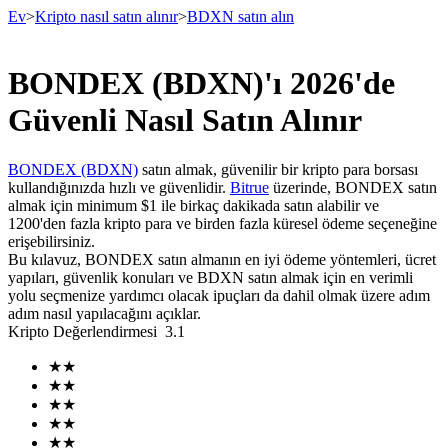
Ev
>
Kripto nasıl satın alınır
>
BDXN satın alın
BONDEX (BDXN)'ı 2026'de
Vadeli İşlemler
Güvenli Nasıl Satın Alınır
BONDEX (BDXN)
satın almak, güvenilir bir kripto para borsası
kullandığınızda hızlı ve güvenlidir.
Bitrue
üzerinde, BONDEX satın
almak için minimum $1 ile birkaç dakikada satın alabilir ve
1200'den fazla kripto para ve birden fazla küresel ödeme seçeneğine
erişebilirsiniz.
Bu kılavuz, BONDEX satın almanın en iyi ödeme yöntemleri, ücret
yapıları, güvenlik konuları ve BDXN satın almak için en verimli
yolu seçmenize yardımcı olacak ipuçları da dahil olmak üzere adım
USDT Vadeli İşlemleri
adım nasıl yapılacağını açıklar.
Kripto Değerlendirmesi
3.1
Teminat olarak USDT kullanan vadeli işlemler
★
★
★
★
★
★
★
★
★
★