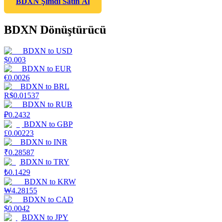
BDXN Şimdi Satın Al
BDXN Dönüştürücü
BDXN
to
USD
$
0.003
BDXN
to
EUR
€
0.0026
BDXN
to
BRL
R$
0.01537
BDXN
to
RUB
₽
0.2432
BDXN
to
GBP
£
0.00223
BDXN
to
INR
₹
0.28587
BDXN
to
TRY
₺
0.1429
BDXN
to
KRW
₩
4.28155
BDXN
to
CAD
$
0.0042
BDXN
to
JPY