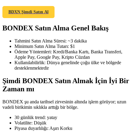
BDXN Şimdi Satın Al
BONDEX Satın Alma Genel Bakış
COIN-M Vadeli İşlemleri
Kripto Para Vadeli İşlemleri
Tahmini Satın Alma Süresi
:
~3 dakika
Minimum Satın Alma Tutarı
:
$1
Ödeme Yöntemleri
:
Kredi/Banka Kartı, Banka Transferi,
Apple Pay, Google Pay, Kripto Cüzdan
TradFi
Kullanılabilirlik
:
Dünya genelinde çoğu ülke ve bölgede
desteklenmektedir
Hisse senetleri, döviz, değerli metaller ve emtia türevleri
Şimdi BONDEX Satın Almak İçin İyi Bir
Zaman mı
BONDEX şu anda tarihsel zirvesinin altında işlem görüyor; uzun
vadeli birikimin sıklıkla arttığı bir bölge.
30 günlük trend
:
yatay
Volatilite
:
Düşük
Piyasa duyarlılığı
:
Aşırı Korku
USDC Vadeli İşlemleri