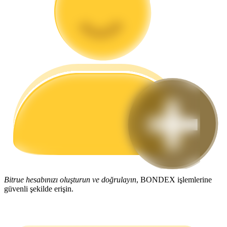
Rehber
Vadeli İşlemler Başlangıç Kılavuzu
Ticaret stratejileri
Nasıl kârlı kalabileceğinizi öğrenin
Bitrue hesabınızı oluşturun ve doğrulayın
, BONDEX işlemlerine
güvenli şekilde erişin.