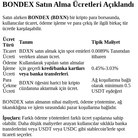
BONDEX Satın Alma Ücretleri Açıklandı
Satın alırken
BONDEX (BDXN)
bir kripto para borsasında,
BTR Kilitleme
kullanıcılar ticaret, ödeme işleme ve para çekiş ile ilgili birkaç tür
ücretle karşılaşabilir.
BTR sahiplerine özel yatırımlar
Ücret
Tanım
Tipik Maliyet
Türü
Ticaret
BDXN satın almak için spot emirleri
0.0089% Tanımdan
Ücreti
verirken alınan ücret.
itibaren
Ödeme
Kullanılarak yapılan satın almalar
İşleme
için geçerli
kredi/banka kartları
0.45%-3.03%
Ücreti
veya banka transferleri
.
Para
Ağ koşullarına bağlı
BDXN öğesini harici bir kripto
Çekme
olarak minimum 0.5
cüzdanına aktarmak için ücret.
Ücreti
USDT eşdeğeri
Krediler
BONDEX satın almanın nihai maliyeti, ödeme yöntemine, ağ
Kripto destekli borçlanma hizmeti
tıkanıklığına ve işlem sırasındaki pazar koşullarına bağlıdır.
İpuçları:
Farklı ödeme yöntemleri farklı ücret yapılarına sahip
olabilir. Daha düşük maliyetler arayan kullanıcılar sıklıkla banka
transferlerini veya USDT veya USDC gibi stablecoin'lerle spot
ticareti seçerler.