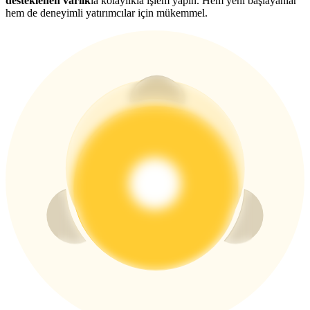
desteklenen varlık
la kolaylıkla işlem yapın. Hem yeni başlayanlar
New Listing Futures Fest
hem de deneyimli yatırımcılar için mükemmel.
Trade New Futures, Win 200,000 USDT
Crypto World Cup 2026: Grand Finale
77,777+3k Rewards
Daha Fazla Etkinlik
Ödüller ve özel hediyeler kazanın
Ödül Merkezi