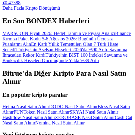
¥
0.47388
Daha Fazla Kripto Dönüşümü
En Son BONDEX Haberleri
MARSCOIN Fiyatı 2026: Hedef Tahmin ve Piyasa Analizi
Binance
Kırmızı Paket Kodu 5-6 Ağustos 2026: Bugünün Ücretsiz
Puanlarını Alın
En Karlı Yıllık Temettüleri Olan 7 Türk Hisse
Senedi
Türkiye'nin Aselsan Hisseleri 2026'da %90 Arttı, Savunma
İhracatları Rekor Kırdı
Türkiye'nin BIST 100 İndeksi Savunma ve
Bankacılık Hisseleri Öncülüğünde Yılda %39 Arttı
Bitrue'da Diğer Kripto Para Nasıl Satın
Alınır
En popüler kripto paralar
Heima Nasıl Satın Alınır
DODO Nasıl Satın Alınır
Bless Nasıl Satın
Alınır
FUNToken Nasıl Satın Alınır
SKYAI Nasıl Satın Alınır
Hashflow Nasıl Satın Alınır
ZEROBASE Nasıl Satın Alınır
Cash Cat
Nasıl Satın Alınır
Nomina Nasıl Satın Alınır
Yeni listelenen kripto paralar