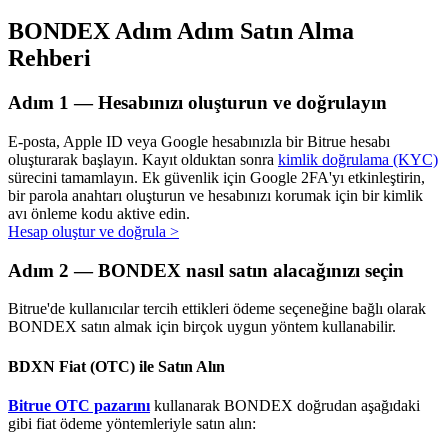
BONDEX Adım Adım Satın Alma
Rehberi
Otomatik Yatırım
Adım
1 —
Hesabınızı oluşturun ve doğrulayın
Uzun vadeli kâr ve esnek çıkarlar elde edin
E-posta, Apple ID veya Google hesabınızla bir Bitrue hesabı
oluşturarak başlayın. Kayıt olduktan sonra
kimlik doğrulama (KYC)
sürecini tamamlayın. Ek güvenlik için Google 2FA'yı etkinleştirin,
bir parola anahtarı oluşturun ve hesabınızı korumak için bir kimlik
avı önleme kodu aktive edin.
Hesap oluştur ve doğrula
>
Adım
2 —
BONDEX nasıl satın alacağınızı seçin
Bitrue'de kullanıcılar tercih ettikleri ödeme seçeneğine bağlı olarak
BONDEX satın almak için birçok uygun yöntem kullanabilir.
Stake Etmeyi Öğrenin
Pasif gelir kazanma hakkında bilgi edinin
BDXN Fiat (OTC) ile Satın Alın
Bitrue
AI
Bitrue OTC pazarını
kullanarak BONDEX doğrudan aşağıdaki
gibi fiat ödeme yöntemleriyle satın alın: