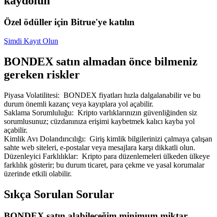
kaydolun
Özel ödüller için Bitrue'ye katılın
Şimdi Kayıt Olun
BONDEX satın almadan önce bilmeniz
gereken riskler
Piyasa Volatilitesi
:
BONDEX fiyatları hızla dalgalanabilir ve bu
durum önemli kazanç veya kayıplara yol açabilir.
Saklama Sorumluluğu
:
Kripto varlıklarınızın güvenliğinden siz
sorumlusunuz; cüzdanınıza erişimi kaybetmek kalıcı kayba yol
açabilir.
Kimlik Avı Dolandırıcılığı
:
Giriş kimlik bilgilerinizi çalmaya çalışan
sahte web siteleri, e-postalar veya mesajlara karşı dikkatli olun.
Düzenleyici Farklılıklar
:
Kripto para düzenlemeleri ülkeden ülkeye
farklılık gösterir; bu durum ticaret, para çekme ve yasal korumalar
üzerinde etkili olabilir.
Sıkça Sorulan Sorular
BONDEX satın alabileceğim minimum miktar