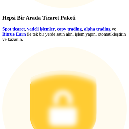
Giriş yap
Üye ol
Hepsi Bir Arada Ticaret Paketi
Spot ticaret
,
vadeli işlemler
,
copy trading
,
alpha trading
ve
Bitrue Earn
ile tek bir yerde satın alın, işlem yapın, otomatikleştirin
ve kazanın.