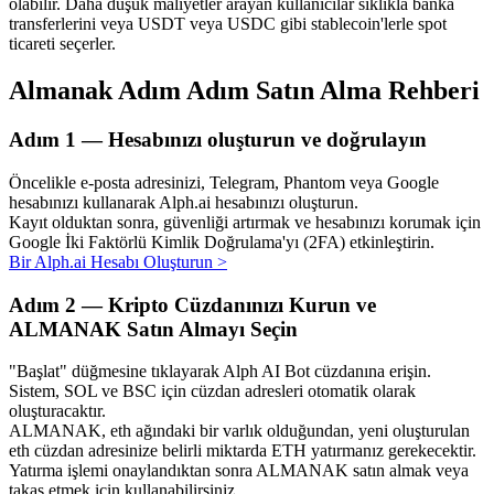
olabilir. Daha düşük maliyetler arayan kullanıcılar sıklıkla banka
transferlerini veya USDT veya USDC gibi stablecoin'lerle spot
ticareti seçerler.
Almanak Adım Adım Satın Alma Rehberi
Otomatik Yatırım
Adım
1 —
Hesabınızı oluşturun ve doğrulayın
Uzun vadeli kâr ve esnek çıkarlar elde edin
Öncelikle e-posta adresinizi, Telegram, Phantom veya Google
hesabınızı kullanarak Alph.ai hesabınızı oluşturun.
Kayıt olduktan sonra, güvenliği artırmak ve hesabınızı korumak için
Google İki Faktörlü Kimlik Doğrulama'yı (2FA) etkinleştirin.
Bir Alph.ai Hesabı Oluşturun
>
Adım
2 —
Kripto Cüzdanınızı Kurun ve
ALMANAK Satın Almayı Seçin
Stake Etmeyi Öğrenin
"Başlat" düğmesine tıklayarak Alph AI Bot cüzdanına erişin.
Sistem, SOL ve BSC için cüzdan adresleri otomatik olarak
Pasif gelir kazanma hakkında bilgi edinin
oluşturacaktır.
ALMANAK, eth ağındaki bir varlık olduğundan, yeni oluşturulan
Bitrue
AI
eth cüzdan adresinize belirli miktarda ETH yatırmanız gerekecektir.
Yatırma işlemi onaylandıktan sonra ALMANAK satın almak veya
takas etmek için kullanabilirsiniz.