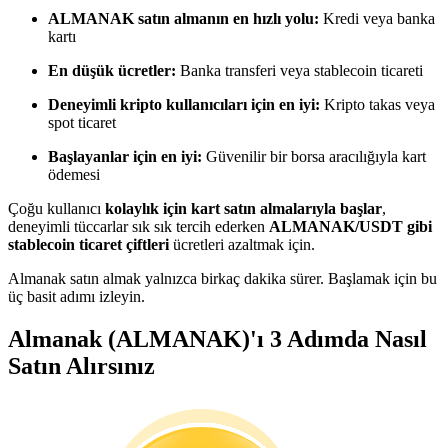
Kopya Tüccarı Olun
ALMANAK satın almanın en hızlı yolu:
Kredi veya banka
kartı
Kâr paylaşımı ve kopya ticaret komisyonlarının tadını çıkarın
En düşük ücretler:
Banka transferi veya stablecoin ticareti
Deneyimli kripto kullanıcıları için en iyi:
Kripto takas veya
spot ticaret
Başlayanlar için en iyi:
Güvenilir bir borsa aracılığıyla kart
ödemesi
Çoğu kullanıcı
kolaylık için kart satın almalarıyla başlar
,
deneyimli tüccarlar sık sık tercih ederken
ALMANAK/USDT gibi
stablecoin ticaret çiftleri
ücretleri azaltmak için.
Bilgi
Almanak satın almak yalnızca birkaç dakika sürer. Başlamak için bu
Ticaret bilgileri vb. dahil olmak üzere büyük veri analizi.
üç basit adımı izleyin.
Almanak (ALMANAK)'ı 3 Adımda Nasıl
Satın Alırsınız