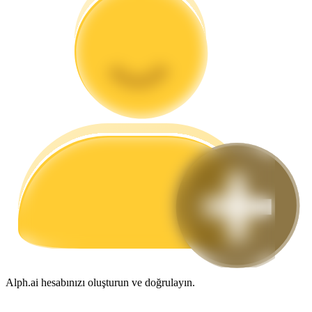
Rehber
Vadeli İşlemler Başlangıç Kılavuzu
Ticaret stratejileri
Nasıl kârlı kalabileceğinizi öğrenin
Alph.ai hesabınızı oluşturun ve doğrulayın.