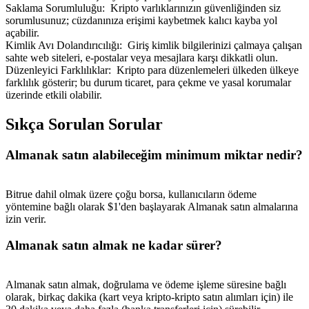
Saklama Sorumluluğu
:
Kripto varlıklarınızın güvenliğinden siz
sorumlusunuz; cüzdanınıza erişimi kaybetmek kalıcı kayba yol
açabilir.
Kimlik Avı Dolandırıcılığı
:
Giriş kimlik bilgilerinizi çalmaya çalışan
sahte web siteleri, e-postalar veya mesajlara karşı dikkatli olun.
Düzenleyici Farklılıklar
:
Kripto para düzenlemeleri ülkeden ülkeye
Yönlendirme
farklılık gösterir; bu durum ticaret, para çekme ve yasal korumalar
üzerinde etkili olabilir.
Arkadaşını davet et, nakit ödüller kazan
Sıkça Sorulan Sorular
BTC Welcome Rewards
Almanak satın alabileceğim minimum miktar nedir?
Bitrue dahil olmak üzere çoğu borsa, kullanıcıların ödeme
yöntemine bağlı olarak $1'den başlayarak Almanak satın almalarına
izin verir.
Almanak satın almak ne kadar sürer?
Almanak satın almak, doğrulama ve ödeme işleme süresine bağlı
BTC Welcome Rewards
olarak, birkaç dakika (kart veya kripto-kripto satın alımları için) ile