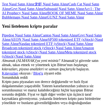
Test Nasıl Satın Alınır
龙虾 Nasıl Satın Alınır
Cash Cat Nasıl Satın
Alınır
Grvt Nasıl Satın Alınır
Subsquid Nasıl Satın Alınır
Act I : The
AI Prophecy Nasıl Satın Alınır
BOOK OF MEME Nasıl Satın Alınır
Bubblemaps Nasıl Satın Alınır
GUNZ Nasıl Satın Alınır
Yeni listelenen kripto paralar
Pipedog Nasıl Satın Alınır
Canton Nasıl Satın Alınır
Grvt Nasıl Satın
Alınır
AEON Nasıl Satın Alınır
SP500 tokenized ETF (xStock) Nasıl
Satın Alınır
Nasdaq tokenized ETF (xStock) Nasıl Satın Alınır
Broadcom tokenized stock (xStock) Nasıl Satın Alınır
Amazon
tokenized stock (xStock) Nasıl Satın Alınır
Meta tokenized stock
(xStock) Nasıl Satın Alınır
Almanak (ALMANAK)'ya yeni misiniz?
Almanak'yi güvenle satın
almak, takas etmek ve yönetmek için Bitrue'nun
başlangıç
kılavuzları, piyasa analizleri ve uzman ipuçlarıyla
başlayın.
Kılavuzları
okuyun /
Blog'u
ziyaret edin
Sorumluluk reddi
Kripto para piyasaları son derece değişkendir ve hızlı fiyat
dalgalanmaları yaşayabilir. Yatırım kararlarınızdan yalnızca siz
sorumlusunuz ve maruz kalabileceğiniz hiçbir kayıptan Bitrue
sorumlu değildir. Fiyat ve ilgili diğer veriler için üçüncü taraf
kaynaklara güveniyoruz. yukarıda listelenen kripto para birimlerine
yöneliktir ve bunların güvenilirliğinden veya doğruluğundan