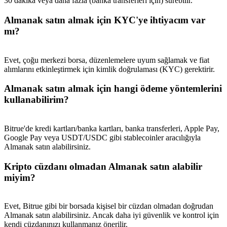
30 dakika veya daha fazla (banka transferleri için) sürebilir.
Deposit & Trade BTC to Share 25000 USDT prize pool!
Almanak satın almak için KYC'ye ihtiyacım var
mı?
Deposit CASHCAT & Win
Evet, çoğu merkezi borsa, düzenlemelere uyum sağlamak ve fiat
Share 500000 CASHCAT prize pool
alımlarını etkinleştirmek için kimlik doğrulaması (KYC) gerektirir.
Almanak satın almak için hangi ödeme yöntemlerini
kullanabilirim?
Exclusive for BitMart Users
Register & Trade to Win 500,000 USDT
Bitrue'de kredi kartları/banka kartları, banka transferleri, Apple Pay,
Google Pay veya USDT/USDC gibi stablecoinler aracılığıyla
Almanak satın alabilirsiniz.
Kripto cüzdanı olmadan Almanak satın alabilir
Precious Metals Trading Carnival
miyim?
Trade Gold & Silver · 33,333 USDT Bonus
Evet, Bitrue gibi bir borsada kişisel bir cüzdan olmadan doğrudan
Almanak satın alabilirsiniz. Ancak daha iyi güvenlik ve kontrol için
kendi cüzdanınızı kullanmanız önerilir.