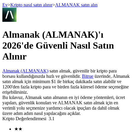
Ev
>
Kripto nasıl satın alınır
>
ALMANAK satın alın
Vadeli İşlemler
Almanak (ALMANAK)'ı
2026'de Güvenli Nasıl Satın
Alınır
Almanak (ALMANAK)
satın almak, güvenilir bir kripto para
borsası kullandığınızda hızlı ve güvenlidir.
Bitrue
üzerinde, Almanak
satın almak için minimum $1 ile birkaç dakikada satın alabilir ve
1200'den fazla kripto para ve birden fazla küresel ödeme seçeneğine
USDT Vadeli İşlemleri
erişebilirsiniz.
Bu kılavuz, Almanak satın almanın en iyi ödeme yöntemleri, ücret
Teminat olarak USDT kullanan vadeli işlemler
yapıları, güvenlik konuları ve ALMANAK satın almak için en
verimli yolu seçmenize yardımcı olacak ipuçları da dahil olmak
üzere adım adım nasıl yapılacağını açıklar.
Kripto Değerlendirmesi
3.1
★
★