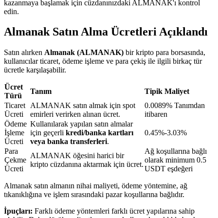
kazanmaya başlamak için cüzdanınızdaki ALMANAK'ı kontrol
edin.
Almanak Satın Alma Ücretleri Açıklandı
BTR Kilitleme
BTR sahiplerine özel yatırımlar
Satın alırken
Almanak (ALMANAK)
bir kripto para borsasında,
kullanıcılar ticaret, ödeme işleme ve para çekiş ile ilgili birkaç tür
ücretle karşılaşabilir.
Ücret
Tanım
Tipik Maliyet
Türü
Ticaret
ALMANAK satın almak için spot
0.0089% Tanımdan
Ücreti
emirleri verirken alınan ücret.
itibaren
Ödeme
Kullanılarak yapılan satın almalar
İşleme
için geçerli
kredi/banka kartları
0.45%-3.03%
Ücreti
veya banka transferleri
.
Krediler
Para
Ağ koşullarına bağlı
ALMANAK öğesini harici bir
Çekme
olarak minimum 0.5
Kripto destekli borçlanma hizmeti
kripto cüzdanına aktarmak için ücret.
Ücreti
USDT eşdeğeri
Almanak satın almanın nihai maliyeti, ödeme yöntemine, ağ
tıkanıklığına ve işlem sırasındaki pazar koşullarına bağlıdır.
İpuçları:
Farklı ödeme yöntemleri farklı ücret yapılarına sahip