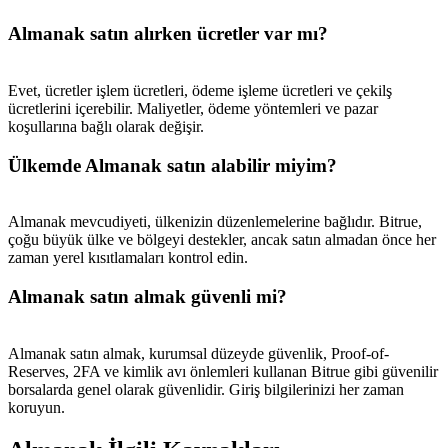
USDT New User Exclusive 10% APR
Almanak satın alırken ücretler var mı?
USDT Flexible Staking | Daily Rewards
Evet, ücretler işlem ücretleri, ödeme işleme ücretleri ve çekilş
ücretlerini içerebilir. Maliyetler, ödeme yöntemleri ve pazar
BTC New User Exclusive: 6.5% APR
koşullarına bağlı olarak değişir.
BTC Flexible Staking | Daily Rewards
Ülkemde Almanak satın alabilir miyim?
Almanak mevcudiyeti, ülkenizin düzenlemelerine bağlıdır. Bitrue,
çoğu büyük ülke ve bölgeyi destekler, ancak satın almadan önce her
zaman yerel kısıtlamaları kontrol edin.
Almanak satın almak güvenli mi?
Almanak satın almak, kurumsal düzeyde güvenlik, Proof-of-
Daha Fazla Etkinlik
Reserves, 2FA ve kimlik avı önlemleri kullanan Bitrue gibi güvenilir
borsalarda genel olarak güvenlidir. Giriş bilgilerinizi her zaman
Ödüller ve özel hediyeler kazanın
koruyun.
Ödül Merkezi