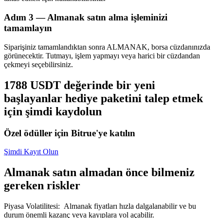
Adım
3 —
Almanak satın alma işleminizi
tamamlayın
Siparişiniz tamamlandıktan sonra ALMANAK, borsa cüzdanınızda
görünecektir. Tutmayı, işlem yapmayı veya harici bir cüzdandan
Bitrue Ortakları
çekmeyi seçebilirsiniz.
1788 USDT değerinde bir yeni
başlayanlar hediye paketini talep etmek
için şimdi kaydolun
Özel ödüller için Bitrue'ye katılın
Şimdi Kayıt Olun
Bitrue İş Ortağı
Almanak satın almadan önce bilmeniz
Kullanıcı başına %65'e kadar komisyon!
gereken riskler
Piyasa Volatilitesi
:
Almanak fiyatları hızla dalgalanabilir ve bu
durum önemli kazanç veya kayıplara yol açabilir.