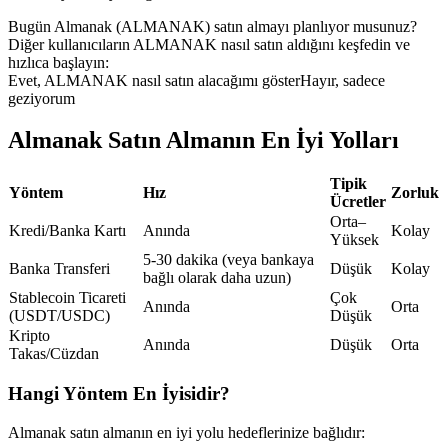
USDC'yi teminat olarak kullanan vadeli işlemler
Bugün Almanak (ALMANAK) satın almayı planlıyor musunuz?
Diğer kullanıcıların ALMANAK nasıl satın aldığını keşfedin ve
hızlıca başlayın:
Evet, ALMANAK nasıl satın alacağımı göster
Hayır, sadece
geziyorum
Almanak Satın Almanın En İyi Yolları
Tipik
Yöntem
Hız
Zorluk
Ücretler
Orta–
Kopya Ticaret
Kredi/Banka Kartı
Anında
Kolay
Yüksek
En iyi traderlarla güçlerinizi birleştirin
5-30 dakika (veya bankaya
Banka Transferi
Düşük
Kolay
bağlı olarak daha uzun)
Stablecoin Ticareti
Çok
Anında
Orta
(USDT/USDC)
Düşük
Kripto
Anında
Düşük
Orta
Takas/Cüzdan
Hangi Yöntem En İyisidir?
Almanak satın almanın en iyi yolu hedeflerinize bağlıdır: