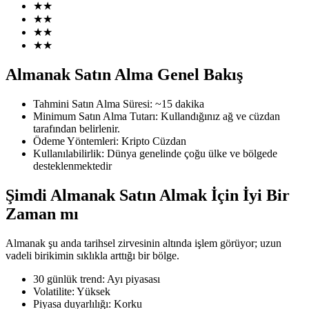
★
★
★
★
★
★
★
★
COIN-M Vadeli İşlemleri
Almanak Satın Alma Genel Bakış
Kripto Para Vadeli İşlemleri
Tahmini Satın Alma Süresi
:
~15 dakika
Minimum Satın Alma Tutarı
:
Kullandığınız ağ ve cüzdan
tarafından belirlenir.
TradFi
Ödeme Yöntemleri
:
Kripto Cüzdan
Kullanılabilirlik
:
Dünya genelinde çoğu ülke ve bölgede
Hisse senetleri, döviz, değerli metaller ve emtia türevleri
desteklenmektedir
Şimdi Almanak Satın Almak İçin İyi Bir
Zaman mı
Almanak şu anda tarihsel zirvesinin altında işlem görüyor; uzun
vadeli birikimin sıklıkla arttığı bir bölge.
30 günlük trend
:
Ayı piyasası
Volatilite
:
Yüksek
USDC Vadeli İşlemleri
Piyasa duyarlılığı
:
Korku