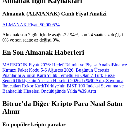
Almanak İlgili Kaynakları
Giriş yap
Üye ol
Almanak (ALMANAK) Canlı Fiyat Analizi
ALMANAK
Fiyat
: $
0.000534
Almanak son 7 gün içinde aşağı -22.94%, son 24 saatte az değişti
0% ve son saatte az değişti 0%.
En Son Almanak Haberleri
MARSCOIN Fiyatı 2026: Hedef Tahmin ve Piyasa Analizi
Binance
Kırmızı Paket Kodu 5-6 Ağustos 2026: Bugünün Ücretsiz
Puanlarını Alın
En Karlı Yıllık Temettüleri Olan 7 Türk Hisse
Senedi
Türkiye'nin Aselsan Hisseleri 2026'da %90 Arttı, Savunma
İhracatları Rekor Kırdı
Türkiye'nin BIST 100 İndeksi Savunma ve
Bankacılık Hisseleri Öncülüğünde Yılda %39 Arttı
Bitrue'da Diğer Kripto Para Nasıl Satın
Alınır
En popüler kripto paralar