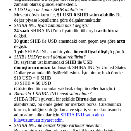
zamanlı olarak güncellenmektedir.
1 USD için ne kadar SHIB alabilirim?
Mevcut döviz kuru ile,
$1 USD 0 SHIB satın alabilir.
Bu
değer piyasa koşullarına göre dalgalanmaktadır.
SHIBA INU fiyatı zamanla nasıl değişti?
24 saat:
SHIBA INU'nin fiyatı dün itibarıyla
arttı biraz
Yönlendirme
değişti.
30 gün:
SHIB ile USD arasındaki oran geçen aya göre
arttı
Arkadaşını davet et, nakit ödüller kazan
değişti.
1 yıl:
SHIBA INU son bir yılda
önemli fiyat düşüşü
gördü.
BTC Welcome Rewards
SHIB'i USD'ye nasıl dönüştürebilirim?
Bu sayfanın üst kısmındaki
SHIB ile USD
dönüştürücümüzü
kullanarak SHIBA INU'yi United States
Dollar'ye anında dönüştürebilirsiniz. İşte birkaç hızlı örnek:
$10 USD = 0 SHIB
10 SHIB = $0 USD
(Gösterilen tüm oranlar yaklaşık olup, ücretler hariçtir.)
Bitrue'da 1 SHIBA INU nasıl satın alınır?
SHIBA INU'ı güvenli bir şekilde
Bitrue
'dan satın
alabilirsiniz, bu önde gelen bir merkezi borsa. Cüzdanınızı
kurma, kimliğinizi doğrulama ve sipariş verme konusunda
adım adım talimatlar için
SHIBA INU satın alma
kılavuzumuzu ziyaret edin
.
BTC Welcome Rewards
SHIBA INU ile benzer kripto varlıklar nelerdir?
Benzer piyasa değerlerine veya özelliklere sahip kripto