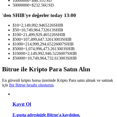
10000000
=
$
46.51
USD
Kopya Tüccarı Olun
50000000
=
$
232.56
USD
Kâr paylaşımı ve kopya ticaret komisyonlarının tadını çıkarın
'den SHIB'ye değerler today 13:00
$
10
=
2,149,992.9465226
SHIB
$
50
=
10,749,964.732613
SHIB
$
100
=
21,499,929.465226
SHIB
$
500
=
107,499,647.32613003
SHIB
$
1000
=
214,999,294.65226007
SHIB
$
5000
=
1,074,996,473.2613003
SHIB
$
10000
=
2,149,992,946.5226007
SHIB
$
50000
=
10,749,964,732.613003
SHIB
Bilgi
Bitrue ile Kripto Para Satın Alın
Ticaret bilgileri vb. dahil olmak üzere büyük veri analizi.
En güvenli kripto borsa üzerinde Kripto Para satın almak ve satmak
için
Bir Bitrue hesabı oluşturun
.
Kayıt Ol
E-posta adresinizle Bitrue'a kaydolun.