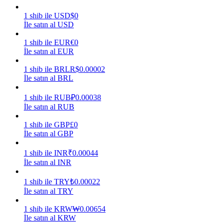
1
shib
ile
USD
$
0
Kazan
İle satın al USD
1
shib
ile
EUR
€
0
İle satın al EUR
1
shib
ile
BRL
R$
0.00002
İle satın al BRL
1
shib
ile
RUB
₽
0.00038
İle satın al RUB
Power Piggy
1
shib
ile
GBP
£
0
İle satın al GBP
Günlük rekabetçi ödüller kazanın
1
shib
ile
INR
₹
0.00044
İle satın al INR
1
shib
ile
TRY
₺
0.00022
İle satın al TRY
1
shib
ile
KRW
₩
0.00654
İle satın al KRW