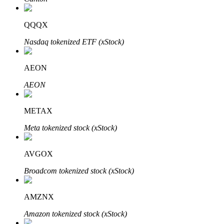
QQQX
Nasdaq tokenized ETF (xStock)
Otomatik Yatırım
Uzun vadeli kâr ve esnek çıkarlar elde edin
AEON
AEON
METAX
Meta tokenized stock (xStock)
AVGOX
Stake Etmeyi Öğrenin
Broadcom tokenized stock (xStock)
Pasif gelir kazanma hakkında bilgi edinin
AMZNX
Bitrue
AI
Amazon tokenized stock (xStock)