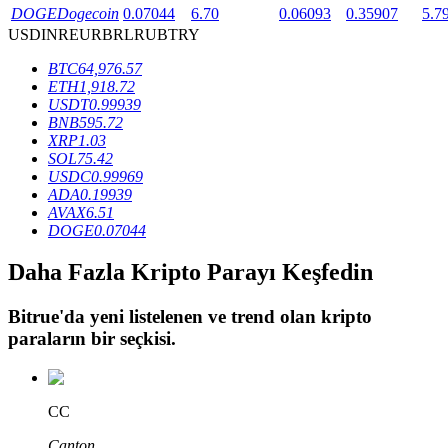
DOGE
Dogecoin
0.07044
6.70
0.06093
0.35907
5.7
USD
INR
EUR
BRL
RUB
TRY
BTR Kilitleme
BTC
64,976.57
ETH
1,918.72
BTR sahiplerine özel yatırımlar
USDT
0.99939
BNB
595.72
XRP
1.03
SOL
75.42
USDC
0.99969
ADA
0.19939
AVAX
6.51
DOGE
0.07044
Daha Fazla Kripto Parayı Keşfedin
Krediler
Bitrue
'da yeni listelenen ve trend olan kripto
Kripto destekli borçlanma hizmeti
paraların bir seçkisi.
CC
Canton