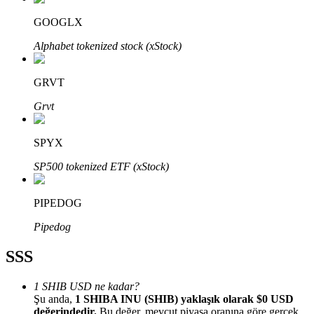
GOOGLX
Alphabet tokenized stock (xStock)
GRVT
Bitrue Ortakları
Grvt
SPYX
SP500 tokenized ETF (xStock)
PIPEDOG
Bitrue İş Ortağı
Pipedog
Kullanıcı başına %65'e kadar komisyon!
SSS
1 SHIB USD ne kadar?
Şu anda,
1 SHIBA INU (SHIB) yaklaşık olarak $0 USD
değerindedir.
Bu değer, mevcut piyasa oranına göre gerçek