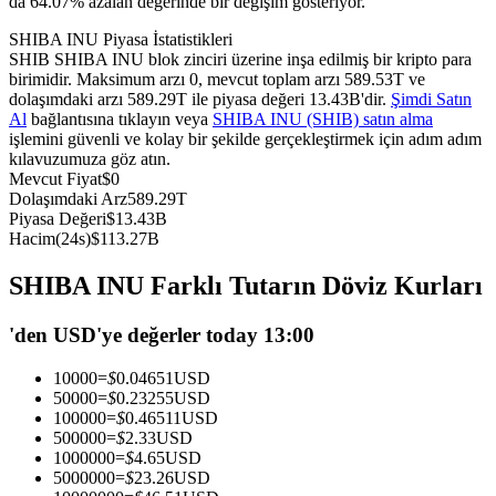
da 64.07% azalan değerinde bir değişim gösteriyor.
USDC'yi teminat olarak kullanan vadeli işlemler
SHIBA INU Piyasa İstatistikleri
SHIB SHIBA INU blok zinciri üzerine inşa edilmiş bir kripto para
birimidir. Maksimum arzı 0, mevcut toplam arzı 589.53T ve
dolaşımdaki arzı 589.29T ile piyasa değeri 13.43B'dir.
Şimdi Satın
Al
bağlantısına tıklayın veya
SHIBA INU (SHIB) satın alma
işlemini güvenli ve kolay bir şekilde gerçekleştirmek için adım adım
kılavuzumuza göz atın.
Mevcut Fiyat
$
0
Dolaşımdaki Arz
589.29T
Piyasa Değeri
$
13.43B
Hacim(24s)
$
113.27B
Kopya Ticaret
SHIBA INU Farklı Tutarın Döviz Kurları
En iyi traderlarla güçlerinizi birleştirin
'den USD'ye değerler today 13:00
10000
=
$
0.04651
USD
50000
=
$
0.23255
USD
100000
=
$
0.46511
USD
500000
=
$
2.33
USD
1000000
=
$
4.65
USD
5000000
=
$
23.26
USD