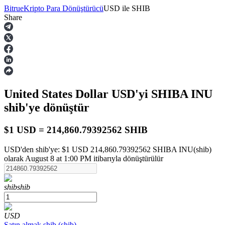
Bitrue
Kripto Para Dönüştürücü
USD
ile
SHIB
Share
Vadeli İşlemler
United States Dollar
USD
'yi SHIBA INU
shib
'ye dönüştür
$1 USD = 214,860.79392562 SHIB
USD'den shib'ye: $1 USD 214,860.79392562 SHIBA INU(shib)
USDT Vadeli İşlemleri
olarak August 8 at 1:00 PM itibarıyla dönüştürülür
Teminat olarak USDT kullanan vadeli işlemler
shib
shib
USD
Satın almak
shib
(
shib
)