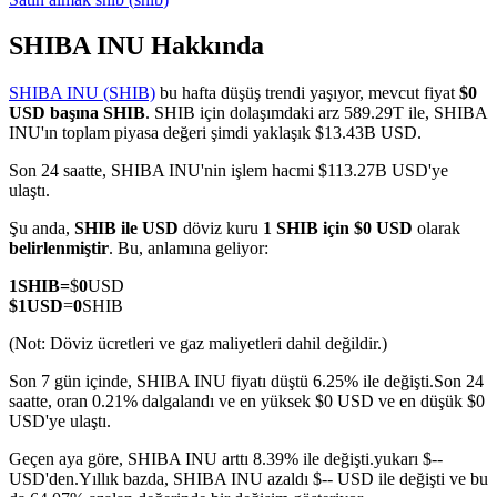
SHIBA INU Hakkında
SHIBA INU (SHIB)
bu hafta düşüş trendi yaşıyor, mevcut fiyat
$0
COIN-M Vadeli İşlemleri
USD başına SHIB
. SHIB için dolaşımdaki arz 589.29T ile, SHIBA
INU'ın toplam piyasa değeri şimdi yaklaşık $13.43B USD.
Kripto Para Vadeli İşlemleri
Son 24 saatte, SHIBA INU'nin işlem hacmi $113.27B USD'ye
ulaştı.
TradFi
Şu anda,
SHIB ile USD
döviz kuru
1 SHIB için $0 USD
olarak
belirlenmiştir
. Bu, anlamına geliyor:
Hisse senetleri, döviz, değerli metaller ve emtia türevleri
1
SHIB
=
$
0
USD
$
1
USD
=
0
SHIB
(Not: Döviz ücretleri ve gaz maliyetleri dahil değildir.)
Son 7 gün içinde, SHIBA INU fiyatı düştü 6.25% ile değişti.
Son 24
saatte, oran 0.21% dalgalandı ve en yüksek $0 USD ve en düşük $0
USD'ye ulaştı.
Geçen aya göre, SHIBA INU arttı 8.39% ile değişti.yukarı $--
USD'den.
Yıllık bazda, SHIBA INU azaldı $-- USD ile değişti ve bu
USDC Vadeli İşlemleri