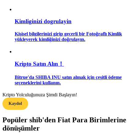
Rehber
Kimliginizi dogrulayin
Vadeli İşlemler Başlangıç Kılavuzu
Kişisel bilgilerinizi girip geçerli bir Fotoğraflı Kimlik
yükleyerek kimliğinizi doğrulayın.
Kripto Satın Alın！
Bitrue'da SHIBA INU satın almak için çeşitli ödeme
seçeneklerini kullanın.
Ticaret stratejileri
Kripto Yolculuğunuza Şimdi Başlayın!
Nasıl kârlı kalabileceğinizi öğrenin
Kaydol
Popüler shib'den Fiat Para Birimlerine
dönüşümler