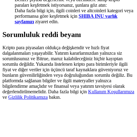
Deposit & Trade BTC to Share 25000 USDT prize pool!
paraları keşfetmek istiyorsanız, şunlara göz atın:
Daha fazla bilgi için, ilgili coinleri ve altcoinleri kategori veya
performansa göre keşfetmek için
SHIBA INU varlık
sayfamızı
ziyaret edin.
Deposit CASHCAT & Win
Sorumluluk reddi beyanı
Share 500000 CASHCAT prize pool
Kripto para piyasaları oldukça değişkendir ve hızlı fiyat
dalgalanmaları yaşayabilir. Yatırım kararlarınızdan yalnızca siz
sorumlusunuz ve Bitrue, maruz kalabileceğiniz hiçbir kayıptan
sorumlu değildir. Yukarıda listelenen kripto para birimleriyle ilgili
Exclusive for BitMart Users
fiyat ve diğer veriler için üçüncü taraf kaynaklara güveniyoruz ve
bunların güvenilirliğinden veya doğruluğundan sorumlu değiliz. Bu
Register & Trade to Win 500,000 USDT
platformda sağlanan bilgiler ve ilgili materyaller yalnızca
bilgilendirme amaçlıdır ve finansal veya yatırım tavsiyesi olarak
değerlendirilmemelidir. Daha fazla bilgi için
Kullanım Koşullarımıza
ve
Gizlilik Politikamıza
bakın.
Precious Metals Trading Carnival
Trade Gold & Silver · 33,333 USDT Bonus