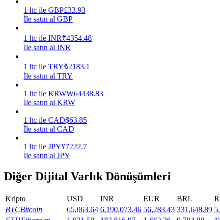
1
ltc
ile
GBP
£
33.93
Kazan
İle satın al GBP
1
ltc
ile
INR
₹
4354.48
İle satın al INR
1
ltc
ile
TRY
₺
2183.1
İle satın al TRY
1
ltc
ile
KRW
₩
64438.83
İle satın al KRW
1
ltc
ile
CAD
$
63.85
Power Piggy
İle satın al CAD
Günlük rekabetçi ödüller kazanın
1
ltc
ile
JPY
¥
7222.7
İle satın al JPY
Diğer Dijital Varlık Dönüşümleri
Kripto
USD
INR
EUR
BRL
R
BTC
Bitcoin
65,063.64
6,190,073.46
56,283.43
331,648.89
5