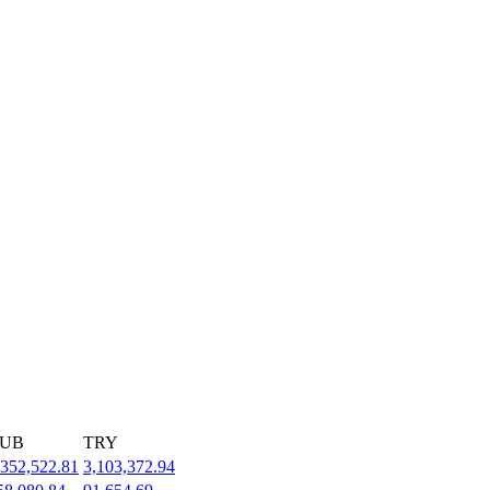
UB
TRY
,352,522.81
3,103,372.94