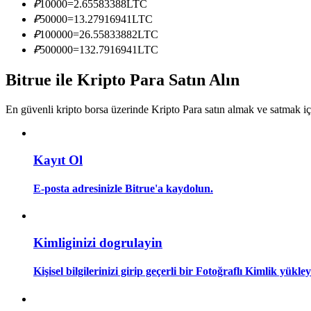
₽
10000
=
2.65583388
LTC
Kopya Tüccarı Olun
₽
50000
=
13.27916941
LTC
Kâr paylaşımı ve kopya ticaret komisyonlarının tadını çıkarın
₽
100000
=
26.55833882
LTC
₽
500000
=
132.7916941
LTC
Bitrue ile Kripto Para Satın Alın
En güvenli kripto borsa üzerinde Kripto Para satın almak ve satmak i
Kayıt Ol
Bilgi
E-posta adresinizle Bitrue'a kaydolun.
Ticaret bilgileri vb. dahil olmak üzere büyük veri analizi.
Kimliginizi dogrulayin
Kişisel bilgilerinizi girip geçerli bir Fotoğraflı Kimlik yükl