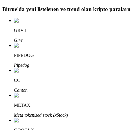
Bitrue
'da yeni listelenen ve trend olan kripto paraların
BTR Kilitleme
BTR sahiplerine özel yatırımlar
GRVT
Grvt
PIPEDOG
Pipedog
CC
Krediler
Canton
Kripto destekli borçlanma hizmeti
METAX
Meta tokenized stock (xStock)