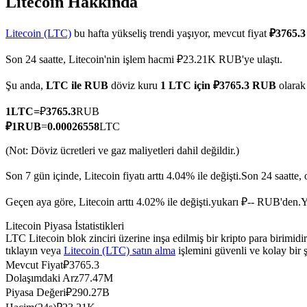
Litecoin Hakkında
Litecoin (LTC)
bu hafta yükseliş trendi yaşıyor, mevcut fiyat
₽3765.
Son 24 saatte, Litecoin'nin işlem hacmi ₽23.21K RUB'ye ulaştı.
COIN-M Vadeli İşlemleri
Şu anda,
LTC ile RUB
döviz kuru
1 LTC için ₽3765.3 RUB
olara
Kripto Para Vadeli İşlemleri
1
LTC
=
₽
3765.3
RUB
₽
1
RUB
=
0.00026558
LTC
TradFi
(Not: Döviz ücretleri ve gaz maliyetleri dahil değildir.)
Hisse senetleri, döviz, değerli metaller ve emtia türevleri
Son 7 gün içinde, Litecoin fiyatı arttı 4.04% ile değişti.
Son 24 saatte,
Geçen aya göre, Litecoin arttı 4.02% ile değişti.yukarı ₽-- RUB'den.
Y
Litecoin Piyasa İstatistikleri
LTC Litecoin blok zinciri üzerine inşa edilmiş bir kripto para birim
tıklayın veya
Litecoin (LTC) satın alma
işlemini güvenli ve kolay bir 
Mevcut Fiyat
₽
3765.3
Dolaşımdaki Arz
77.47M
Piyasa Değeri
₽
290.27B
USDC Vadeli İşlemleri