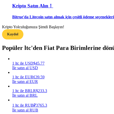
Kripto Satın Alın！
Rehber
Bitrue'da Litecoin satın almak için çeşitli ödeme seçenekleri
Vadeli İşlemler Başlangıç Kılavuzu
Kripto Yolculuğunuza Şimdi Başlayın!
Kaydol
Popüler ltc'den Fiat Para Birimlerine dö
1
ltc
ile
USD
$
45.77
İle satın al USD
Ticaret stratejileri
1
ltc
ile
EUR
€
39.59
Nasıl kârlı kalabileceğinizi öğrenin
İle satın al EUR
1
ltc
ile
BRL
R$
233.3
İle satın al BRL
1
ltc
ile
RUB
₽
3765.3
İle satın al RUB