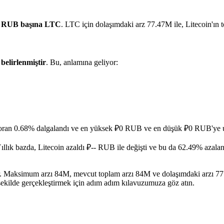
3 RUB başına LTC
. LTC için dolaşımdaki arz 77.47M ile, Litecoin'ı
k
belirlenmiştir
. Bu, anlamına geliyor:
 oran 0.68% dalgalandı ve en yüksek ₽0 RUB ve en düşük ₽0 RUB'ye u
ıllık bazda, Litecoin azaldı ₽-- RUB ile değişti ve bu da 62.49% azalan
idir. Maksimum arzı 84M, mevcut toplam arzı 84M ve dolaşımdaki arzı 77
şekilde gerçekleştirmek için adım adım kılavuzumuza göz atın.