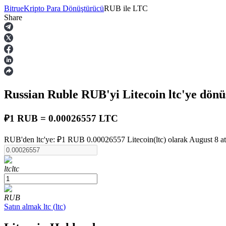
Bitrue
Kripto Para Dönüştürücü
RUB
ile
LTC
Share
Vadeli İşlemler
Russian Ruble
RUB
'yi Litecoin
ltc
'ye dönü
₽1 RUB = 0.00026557 LTC
RUB'den ltc'ye: ₽1 RUB 0.00026557 Litecoin(ltc) olarak August 8 at 
USDT Vadeli İşlemleri
ltc
ltc
Teminat olarak USDT kullanan vadeli işlemler
RUB
Satın almak
ltc
(
ltc
)