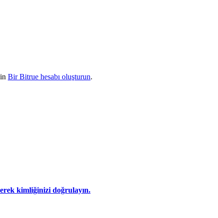
çin
Bir Bitrue hesabı oluşturun
.
eyerek kimliğinizi doğrulayın.