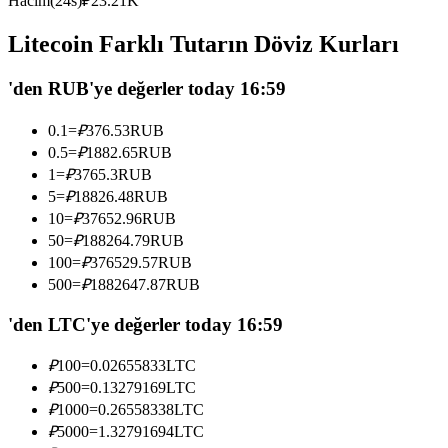
Hacim(24s)
₽
23.21K
USDC'yi teminat olarak kullanan vadeli işlemler
Litecoin Farklı Tutarın Döviz Kurları
'den RUB'ye değerler today 16:59
0.1
=
₽
376.53
RUB
0.5
=
₽
1882.65
RUB
1
=
₽
3765.3
RUB
5
=
₽
18826.48
RUB
10
=
₽
37652.96
RUB
Kopya Ticaret
50
=
₽
188264.79
RUB
En iyi traderlarla güçlerinizi birleştirin
100
=
₽
376529.57
RUB
500
=
₽
1882647.87
RUB
'den LTC'ye değerler today 16:59
₽
100
=
0.02655833
LTC
₽
500
=
0.13279169
LTC
₽
1000
=
0.26558338
LTC
₽
5000
=
1.32791694
LTC