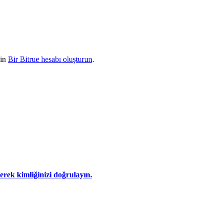
çin
Bir Bitrue hesabı oluşturun
.
eyerek kimliğinizi doğrulayın.