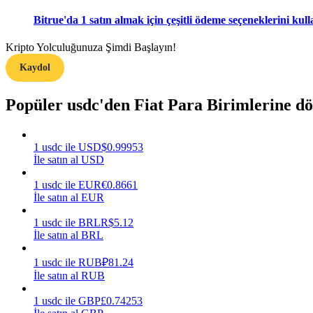
Bitrue'da 1 satın almak için çeşitli ödeme seçeneklerini kull
Rehber
Kripto Yolculuğunuza Şimdi Başlayın!
Vadeli İşlemler Başlangıç Kılavuzu
Kaydol
Popüler usdc'den Fiat Para Birimlerine d
1
usdc
ile
USD
$
0.99953
İle satın al USD
1
usdc
ile
EUR
€
0.8661
Ticaret stratejileri
İle satın al EUR
Nasıl kârlı kalabileceğinizi öğrenin
1
usdc
ile
BRL
R$
5.12
İle satın al BRL
1
usdc
ile
RUB
₽
81.24
İle satın al RUB
1
usdc
ile
GBP
£
0.74253