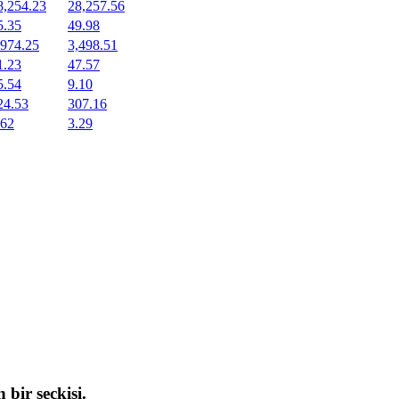
8,254.23
28,257.56
5.35
49.98
,974.25
3,498.51
1.23
47.57
5.54
9.10
24.53
307.16
.62
3.29
 bir seçkisi.