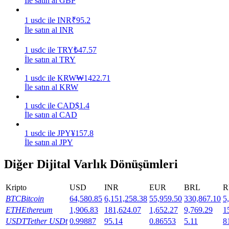
İle satın al GBP
Kazan
1
usdc
ile
INR
₹
95.2
İle satın al INR
1
usdc
ile
TRY
₺
47.57
İle satın al TRY
1
usdc
ile
KRW
₩
1422.71
İle satın al KRW
1
usdc
ile
CAD
$
1.4
İle satın al CAD
Power Piggy
1
usdc
ile
JPY
¥
157.8
İle satın al JPY
Günlük rekabetçi ödüller kazanın
Diğer Dijital Varlık Dönüşümleri
Kripto
USD
INR
EUR
BRL
R
BTC
Bitcoin
64,580.85
6,151,258.38
55,959.50
330,867.10
5
ETH
Ethereum
1,906.83
181,624.07
1,652.27
9,769.29
1
USDT
Tether USDt
0.99887
95.14
0.86553
5.11
8