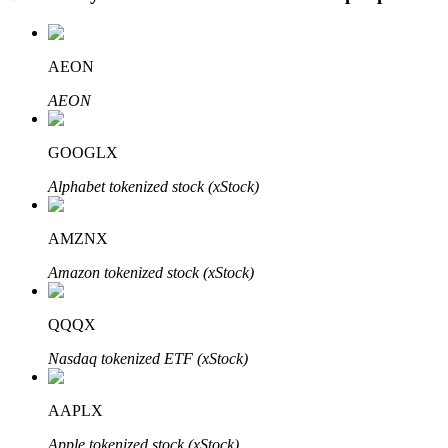
BTR Kilitleme
AEON
BTR sahiplerine özel yatırımlar
AEON
GOOGLX
Alphabet tokenized stock (xStock)
AMZNX
Amazon tokenized stock (xStock)
Krediler
QQQX
Kripto destekli borçlanma hizmeti
Nasdaq tokenized ETF (xStock)
AAPLX
Apple tokenized stock (xStock)