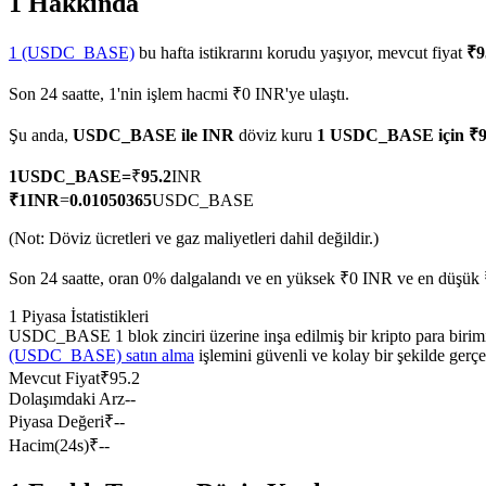
1 Hakkında
1 (USDC_BASE)
bu hafta istikrarını korudu yaşıyor, mevcut fiyat
₹9
Son 24 saatte, 1'nin işlem hacmi ₹0 INR'ye ulaştı.
COIN-M Vadeli İşlemleri
Şu anda,
USDC_BASE ile INR
döviz kuru
1 USDC_BASE için ₹9
Kripto Para Vadeli İşlemleri
1
USDC_BASE
=
₹
95.2
INR
₹
1
INR
=
0.01050365
USDC_BASE
TradFi
(Not: Döviz ücretleri ve gaz maliyetleri dahil değildir.)
Hisse senetleri, döviz, değerli metaller ve emtia türevleri
Son 24 saatte, oran 0% dalgalandı ve en yüksek ₹0 INR ve en düşük 
1 Piyasa İstatistikleri
USDC_BASE 1 blok zinciri üzerine inşa edilmiş bir kripto para birimid
(USDC_BASE) satın alma
işlemini güvenli ve kolay bir şekilde gerç
Mevcut Fiyat
₹
95.2
Dolaşımdaki Arz
--
Piyasa Değeri
₹
--
Hacim(24s)
₹
--
USDC Vadeli İşlemleri