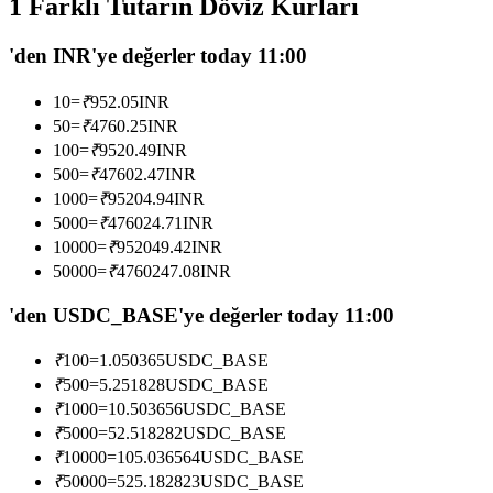
1 Farklı Tutarın Döviz Kurları
USDC'yi teminat olarak kullanan vadeli işlemler
'den INR'ye değerler today 11:00
10
=
₹
952.05
INR
50
=
₹
4760.25
INR
100
=
₹
9520.49
INR
500
=
₹
47602.47
INR
1000
=
₹
95204.94
INR
5000
=
₹
476024.71
INR
10000
=
₹
952049.42
INR
Kopya Ticaret
50000
=
₹
4760247.08
INR
En iyi traderlarla güçlerinizi birleştirin
'den USDC_BASE'ye değerler today 11:00
₹
100
=
1.050365
USDC_BASE
₹
500
=
5.251828
USDC_BASE
₹
1000
=
10.503656
USDC_BASE
₹
5000
=
52.518282
USDC_BASE
₹
10000
=
105.036564
USDC_BASE
₹
50000
=
525.182823
USDC_BASE