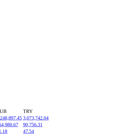
UB
TRY
,248,897.45
3,073,742.04
54,980.67
90,756.31
1.18
47.54