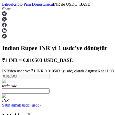
Bitrue
Kripto Para Dönüştürücü
INR
ile
USDC_BASE
Share
Vadeli İşlemler
Indian Rupee
INR
'yi 1
usdc
'ye dönüştür
₹1 INR = 0.010503 USDC_BASE
INR'den usdc'ye: ₹1 INR 0.010503 1(usdc) olarak August 6 at 11:00 
USDT Vadeli İşlemleri
usdc
usdc
Teminat olarak USDT kullanan vadeli işlemler
INR
Satın almak
usdc
(
usdc
)