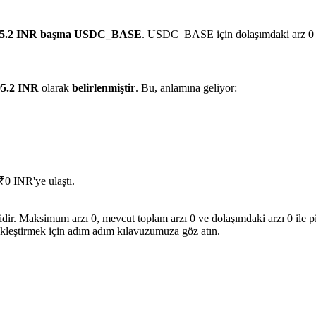
5.2 INR başına USDC_BASE
. USDC_BASE için dolaşımdaki arz 0 il
5.2 INR
olarak
belirlenmiştir
. Bu, anlamına geliyor:
₹0 INR'ye ulaştı.
ir. Maksimum arzı 0, mevcut toplam arzı 0 ve dolaşımdaki arzı 0 ile pi
ekleştirmek için adım adım kılavuzumuza göz atın.