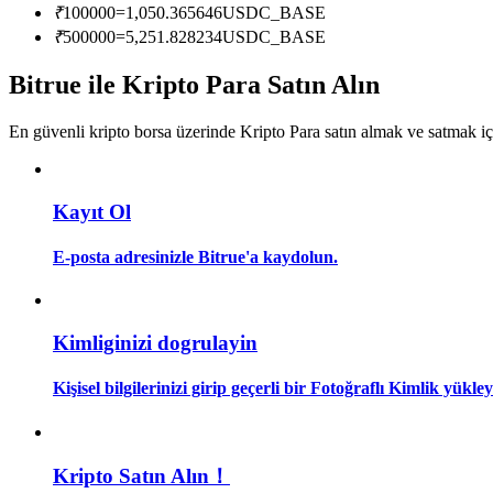
₹
100000
=
1,050.365646
USDC_BASE
Kopya Tüccarı Olun
₹
500000
=
5,251.828234
USDC_BASE
Kâr paylaşımı ve kopya ticaret komisyonlarının tadını çıkarın
Bitrue ile Kripto Para Satın Alın
En güvenli kripto borsa üzerinde Kripto Para satın almak ve satmak i
Kayıt Ol
E-posta adresinizle Bitrue'a kaydolun.
Bilgi
Ticaret bilgileri vb. dahil olmak üzere büyük veri analizi.
Kimliginizi dogrulayin
Kişisel bilgilerinizi girip geçerli bir Fotoğraflı Kimlik yükl
Kripto Satın Alın！