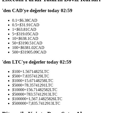
USDC'yi teminat olarak kullanan vadeli işlemler
'den CAD'ye değerler today 02:59
0.1
=
$
6.38
CAD
0.5
=
$
31.91
CAD
1
=
$
63.81
CAD
5
=
$
319.05
CAD
10
=
$
638.1
CAD
50
=
$
3190.51
CAD
100
=
$
6381.02
CAD
500
=
$
31905.09
CAD
Kopya Ticaret
'den LTC'ye değerler today 02:59
En iyi traderlarla güçlerinizi birleştirin
$
100
=
1.56714825
LTC
$
500
=
7.83574129
LTC
$
1000
=
15.67148258
LTC
$
5000
=
78.35741291
LTC
$
10000
=
156.71482582
LTC
$
50000
=
783.57412913
LTC
$
100000
=
1,567.14825826
LTC
$
500000
=
7,835.7412913
LTC