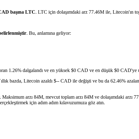
 CAD başına LTC
. LTC için dolaşımdaki arz 77.46M ile, Litecoin'ın 
belirlenmiştir
. Bu, anlamına geliyor:
 oran 1.26% dalgalandı ve en yüksek $0 CAD ve en düşük $0 CAD'ye u
ıllık bazda, Litecoin azaldı $-- CAD ile değişti ve bu da 62.46% azalan
idir. Maksimum arzı 84M, mevcut toplam arzı 84M ve dolaşımdaki arzı 77
gerçekleştirmek için adım adım kılavuzumuza göz atın.