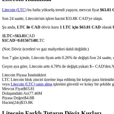
Litecoin (LTC)
bu hafta yükseliş trendi yaşıyor, mevcut fiyat
$63.81
Son 24 saatte, Litecoin'nin işlem hacmi $33.8K CAD'ye ulaştı.
COIN-M Vadeli İşlemleri
Şu anda,
LTC ile CAD
döviz kuru
1 LTC için $63.81 CAD
olarak
Kripto Para Vadeli İşlemleri
1
LTC
=
$
63.81
CAD
$
1
CAD
=
0.01567148
LTC
(Not: Döviz ücretleri ve gaz maliyetleri dahil değildir.)
TradFi
Son 7 gün içinde, Litecoin fiyatı arttı 0.26% ile değişti.
Son 24 saatte,
Hisse senetleri, döviz, değerli metaller ve emtia türevleri
Geçen aya göre, Litecoin arttı 4.78% ile değişti.yukarı $-- CAD'den.
Y
Litecoin Piyasa İstatistikleri
LTC Litecoin blok zinciri üzerine inşa edilmiş bir kripto para birim
veya
Litecoin (LTC) satın alma
işlemini güvenli ve kolay bir şekilde 
Mevcut Fiyat
$
63.81
Dolaşımdaki Arz
77.46M
Piyasa Değeri
$
4.8B
Hacim(24s)
$
33.8K
USDC Vadeli İşlemleri
Litecoin Farklı Tutarın Döviz Kurları