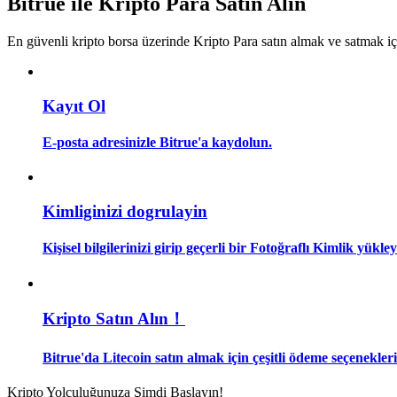
Bitrue ile Kripto Para Satın Alın
Kopya Tüccarı Olun
En güvenli kripto borsa üzerinde Kripto Para satın almak ve satmak i
Kâr paylaşımı ve kopya ticaret komisyonlarının tadını çıkarın
Kayıt Ol
E-posta adresinizle Bitrue'a kaydolun.
Kimliginizi dogrulayin
Bilgi
Kişisel bilgilerinizi girip geçerli bir Fotoğraflı Kimlik yükl
Ticaret bilgileri vb. dahil olmak üzere büyük veri analizi.
Kripto Satın Alın！
Bitrue'da Litecoin satın almak için çeşitli ödeme seçenekleri
Kripto Yolculuğunuza Şimdi Başlayın!