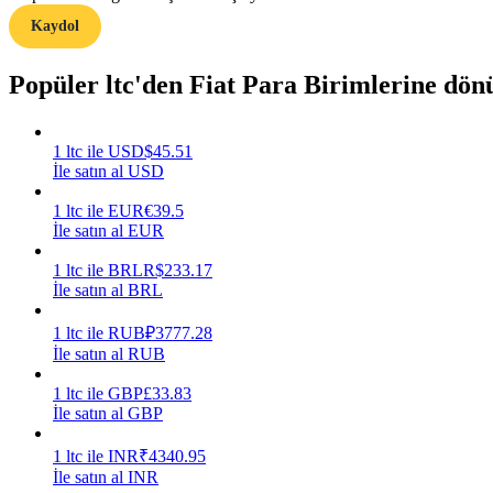
Kaydol
Rehber
Popüler ltc'den Fiat Para Birimlerine dö
Vadeli İşlemler Başlangıç Kılavuzu
1
ltc
ile
USD
$
45.51
İle satın al USD
1
ltc
ile
EUR
€
39.5
İle satın al EUR
1
ltc
ile
BRL
R$
233.17
İle satın al BRL
Ticaret stratejileri
1
ltc
ile
RUB
₽
3777.28
Nasıl kârlı kalabileceğinizi öğrenin
İle satın al RUB
1
ltc
ile
GBP
£
33.83
İle satın al GBP
1
ltc
ile
INR
₹
4340.95
İle satın al INR