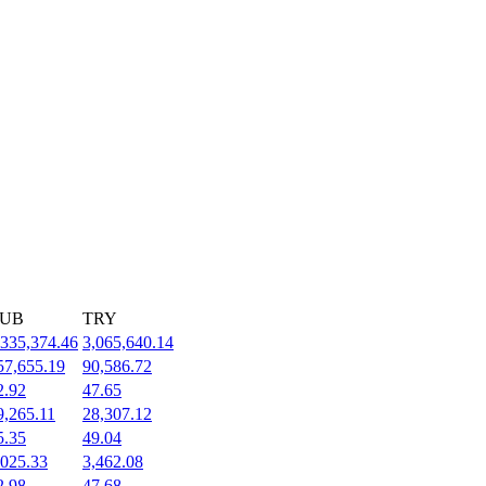
UB
TRY
,335,374.46
3,065,640.14
57,655.19
90,586.72
2.92
47.65
9,265.11
28,307.12
5.35
49.04
,025.33
3,462.08
2.98
47.68