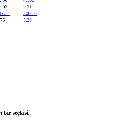
6.55
9.51
32.74
306.10
.75
3.30
 bir seçkisi.