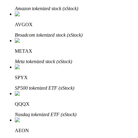
Amazon tokenized stock (xStock)
BTR Kilitleme
AVGOX
BTR sahiplerine özel yatırımlar
Broadcom tokenized stock (xStock)
METAX
Meta tokenized stock (xStock)
SPYX
SP500 tokenized ETF (xStock)
Krediler
Kripto destekli borçlanma hizmeti
QQQX
Nasdaq tokenized ETF (xStock)
AEON