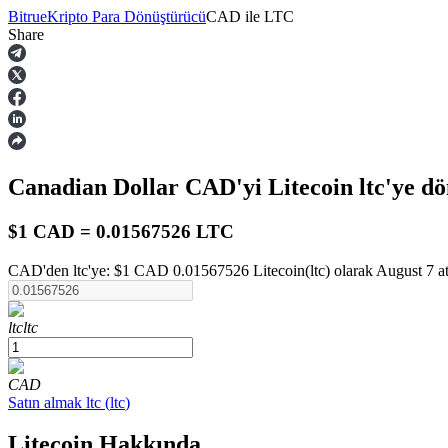
Bitrue
Kripto Para Dönüştürücü
CAD
ile
LTC
Share
Vadeli İşlemler
Canadian Dollar
CAD
'yi Litecoin
ltc
'ye d
$1 CAD = 0.01567526 LTC
CAD'den ltc'ye: $1 CAD 0.01567526 Litecoin(ltc) olarak August 7 at
USDT Vadeli İşlemleri
ltc
ltc
Teminat olarak USDT kullanan vadeli işlemler
CAD
Satın almak
ltc
(
ltc
)
Litecoin Hakkında