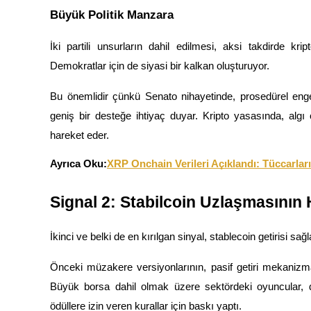
Büyük Politik Manzara
Kazan
İki partili unsurların dahil edilmesi, aksi takdirde kri
Demokratlar için de siyasi bir kalkan oluşturuyor.
Bu önemlidir çünkü Senato nihayetinde, prosedürel enge
geniş bir desteğe ihtiyaç duyar. Kripto yasasında, al
hareket eder.
Ayrıca Oku:
XRP Onchain Verileri Açıklandı: Tüccarlar
Power Piggy
Günlük rekabetçi ödüller kazanın
Signal 2: Stabilcoin Uzlaşmasının
İkinci ve belki de en kırılgan sinyal, stablecoin getirisi sa
Önceki müzakere versiyonlarının, pasif getiri mekanizmaları
Büyük borsa dahil olmak üzere sektördeki oyuncular, do
ödüllere izin veren kurallar için baskı yaptı.