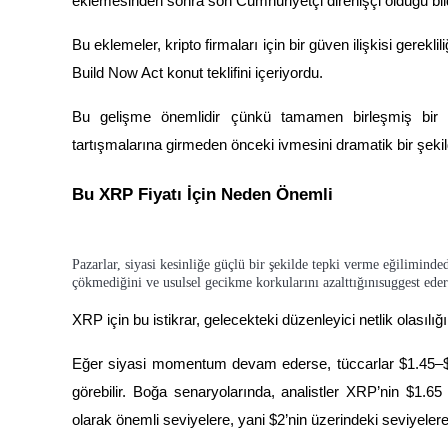
eklemesinden sonra son Cumhuriyetçi direnişçi olduğu bildi
Rehber
Bu eklemeler, kripto firmaları için bir güven ilişkisi gerekli
Build Now Act konut teklifini içeriyordu.
Vadeli İşlemler Başlangıç Kılavuzu
Bu gelişme önemlidir çünkü tamamen birleşmiş bir C
tartışmalarına girmeden önceki ivmesini dramatik bir şekil
Bu XRP Fiyatı İçin Neden Önemli
Pazarlar, siyasi kesinliğe güçlü bir şekilde tepki verme eğiliminded
Ticaret stratejileri
çökmediğini ve usulsel gecikme korkularını azalttığınısuggest eder
Nasıl kârlı kalabileceğinizi öğrenin
XRP için bu istikrar, gelecekteki düzenleyici netlik olasılığı
Eğer siyasi momentum devam ederse, tüccarlar $1.45–$1.5
görebilir. Boğa senaryolarında, analistler XRP’nin $1.65 
olarak önemli seviyelere, yani $2’nin üzerindeki seviyelere