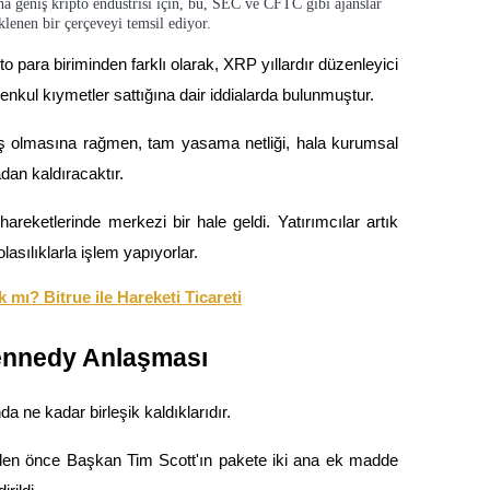
a geniş kripto endüstrisi için, bu, SEC ve CFTC gibi ajanslar
lenen bir çerçeveyi temsil ediyor.
to para biriminden farklı olarak, XRP yıllardır düzenleyici 
nkul kıymetler sattığına dair iddialarda bulunmuştur.
 olmasına rağmen, tam yasama netliği, hala kurumsal 
dan kaldıracaktır.
reketlerinde merkezi bir hale geldi. Yatırımcılar artık 
lasılıklarla işlem yapıyorlar.
ı? Bitrue ile Hareketi Ticareti
Kennedy Anlaşması
da ne kadar birleşik kaldıklarıdır.
en önce Başkan Tim Scott'ın pakete iki ana ek madde 