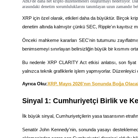
ABD'de daha net kripto düzenlemeleri oluşturmayı hedefliyor. Dah
Kopya Tüccarı Olun
arasındaki denetim sorumluluklarını tanımlayan uzun zamandır bek
Kâr paylaşımı ve kopya ticaret komisyonlarının tadını çıkarın
XRP için özel olarak, etkileri daha da büyüktür. Birçok krip
denetim altında kalmıştır çünkü SEC, Ripple'ın kayıtsız me
Önceki mahkeme kararları SEC'nin tutumunu zayıflatmış
benimsemeyi sınırlayan belirsizliğin büyük bir kısmını orta
Bu nedenle XRP CLARITY Act etkisi anlatısı, son fiyat ha
yalnızca teknik grafiklerle işlem yapmıyorlar. Düzenleyici o
Bilgi
Ayrıca Oku:
XRP, Mayıs 2026'nın Sonunda Boğa Olacak m
Ticaret bilgileri vb. dahil olmak üzere büyük veri analizi.
Sinyal 1: Cumhuriyetçi Birlik ve 
İlk büyük sinyal, Cumhuriyetçilerin yasa tasarısının etrafın
Senatör John Kennedy'nin, sonunda yasayı desteklemed