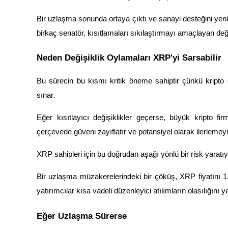
Staking
Bir uzlaşma sonunda ortaya çıktı ve sanayi desteğini yen
birkaç senatör, kısıtlamaları sıkılaştırmayı amaçlayan değ
Yüksek getiri ve anında erişim
Neden Değişiklik Oylamaları XRP'yi Sarsabilir
Bu sürecin bu kısmı kritik öneme sahiptir çünkü kripto
sınar.
Eğer kısıtlayıcı değişiklikler geçerse, büyük kripto fir
çerçevede güveni zayıflatır ve potansiyel olarak ilerlemeyi 
Launchpool
XRP sahipleri için bu doğrudan aşağı yönlü bir risk yaratıy
Popüler token'lar kazanmak için esnek staking
Bir uzlaşma müzakerelerindeki bir çöküş, XRP fiyatını 1.
yatırımcılar kısa vadeli düzenleyici atılımların olasılığını y
Eğer Uzlaşma Sürerse