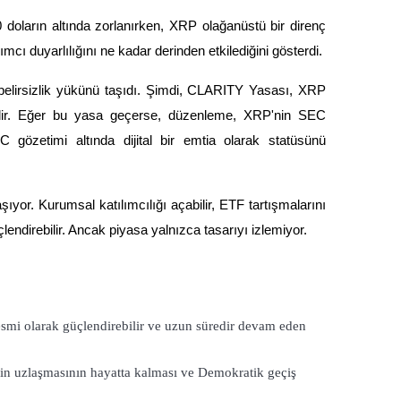
 doların altında zorlanırken, XRP olağanüstü bir direnç 
ımcı duyarlılığını ne kadar derinden etkilediğini gösterdi.
i belirsizlik yükünü taşıdı. Şimdi, CLARITY Yasası, XRP 
lebilir. Eğer bu yasa geçerse, düzenleme, XRP'nin SEC 
gözetimi altında dijital bir emtia olarak statüsünü 
ıyor. Kurumsal katılımcılığı açabilir, ETF tartışmalarını 
çlendirebilir. Ancak piyasa yalnızca tasarıyı izlemiyor.
smi olarak güçlendirebilir ve uzun süredir devam eden 
oin uzlaşmasının hayatta kalması ve Demokratik geçiş 