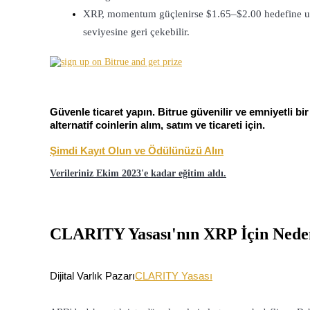
XRP, momentum güçlenirse $1.65–$2.00 hedefine ulaşa
USDC'yi teminat olarak kullanan vadeli işlemler
seviyesine geri çekebilir.
Güvenle ticaret yapın. Bitrue güvenilir ve emniyetli bi
alternatif coinlerin alım, satım ve ticareti için.
Şimdi Kayıt Olun ve Ödülünüzü Alın
Kopya Ticaret
Verileriniz Ekim 2023'e kadar eğitim aldı.
En iyi traderlarla güçlerinizi birleştirin
CLARITY Yasası'nın XRP İçin Ned
Dijital Varlık Pazarı
CLARITY Yasası