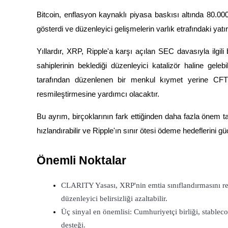
Bitcoin, enflasyon kaynaklı piyasa baskısı altında 80.000
gösterdi ve düzenleyici gelişmelerin varlık etrafındaki yatır
COIN-M Vadeli İşlemleri
Yıllardır, XRP, Ripple'a karşı açılan SEC davasıyla ilgil
Kripto Para Vadeli İşlemleri
sahiplerinin beklediği düzenleyici katalizör haline ge
tarafından düzenlenen bir menkul kıymet yerine CFTC 
resmileştirmesine yardımcı olacaktır.
TradFi
Bu ayrım, birçoklarının fark ettiğinden daha fazla önem taş
Hisse senetleri, döviz, değerli metaller ve emtia türevleri
hızlandırabilir ve Ripple'ın sınır ötesi ödeme hedeflerini gü
Önemli Noktalar
CLARITY Yasası, XRP'nin emtia sınıflandırmasını re
düzenleyici belirsizliği azaltabilir.
Üç sinyal en önemlisi: Cumhuriyetçi birliği, stablec
USDC Vadeli İşlemleri
desteği.