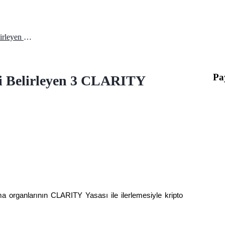
XRP Fiyatı 1.45 Dolar: Geleceği Belirleyen 3 CLARITY Yasası Sinyali
Pa
ği Belirleyen 3 CLARITY
 organlarının CLARITY Yasası ile ilerlemesiyle kripto 