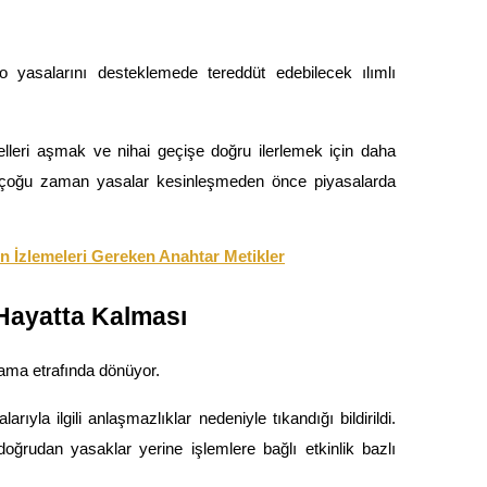
pto yasalarını desteklemede tereddüt edebilecek ılımlı 
lleri aşmak ve nihai geçişe doğru ilerlemek için daha 
gı çoğu zaman yasalar kesinleşmeden önce piyasalarda 
ın İzlemeleri Gereken Anahtar Metikler
 Hayatta Kalması
ğlama etrafında dönüyor.
yla ilgili anlaşmazlıklar nedeniyle tıkandığı bildirildi. 
ğrudan yasaklar yerine işlemlere bağlı etkinlik bazlı 