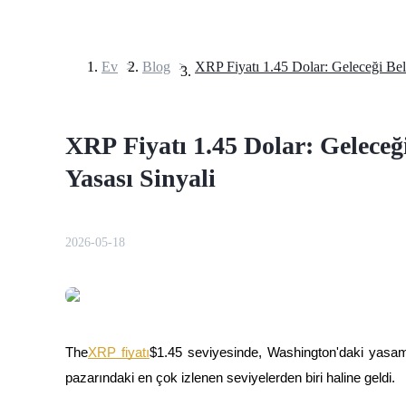
Ev
>
Blog
>
Vadeli İşlemler
XRP Fiyatı 1.45 Dolar: Gelece
Yasası Sinyali
2026-05-18
USDT Vadeli İşlemleri
Teminat olarak USDT kullanan vadeli işlemler
The
XRP fiyatı
$1.45 seviyesinde, Washington'daki yasama
pazarındaki en çok izlenen seviyelerden biri haline geldi.