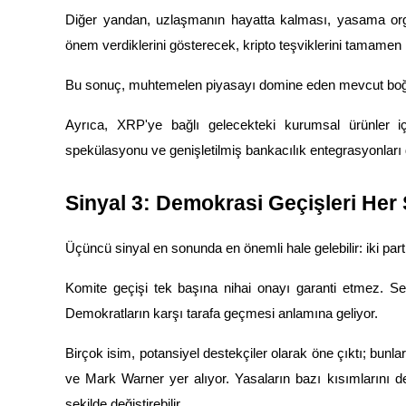
Diğer yandan, uzlaşmanın hayatta kalması, yasama organ
önem verdiklerini gösterecek, kripto teşviklerini tamamen
BTR Kilitleme
Bu sonuç, muhtemelen piyasayı domine eden mevcut boğa X
BTR sahiplerine özel yatırımlar
Ayrıca, XRP'ye bağlı gelecekteki kurumsal ürünler içi
spekülasyonu ve genişletilmiş bankacılık entegrasyonları
Sinyal 3: Demokrasi Geçişleri Her Ş
Üçüncü sinyal en sonunda en önemli hale gelebilir: iki parti
Krediler
Komite geçişi tek başına nihai onayı garanti etmez. Se
Kripto destekli borçlanma hizmeti
Demokratların karşı tarafa geçmesi anlamına geliyor.
Birçok isim, potansiyel destekçiler olarak öne çıktı; bun
ve Mark Warner yer alıyor. Yasaların bazı kısımlarını dest
şekilde değiştirebilir.