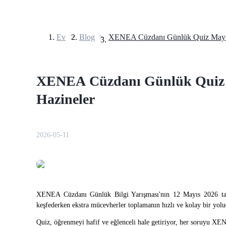
Ev
>
Blog
>
Vadeli İşlemler
XENEA Cüzdanı Günlük Quiz M
Hazineler
2026-05-11
USDT Vadeli İşlemleri
Teminat olarak USDT kullanan vadeli işlemler
XENEA Cüzdanı Günlük Bilgi Yarışması'nın 12 Mayıs 2026 tar
keşfederken ekstra mücevherler toplamanın hızlı ve kolay bir yolu
Quiz, öğrenmeyi hafif ve eğlenceli hale getiriyor, her soruyu XEN