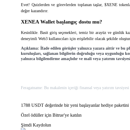
Evet! Quizlerden ve görevlerden toplanan taşlar, $XENE tokenları 
değer kazandırır.
BTR Kilitleme
XENEA Wallet başlangıç dostu mu?
BTR sahiplerine özel yatırımlar
Kesinlikle. Basit giriş seçenekleri, temiz bir arayüz ve günlük ka
deneyimli Web3 kullanıcıları için erişilebilir olacak şekilde oluştu
Açıklama: İfade edilen görüşler yalnızca yazara aittir ve bu 
kuruluşları, sağlanan bilgilerin doğruluğu veya uygunluğu 
yalnızca bilgilendirme amaçlıdır ve mali veya yatırım tavsiyes
Krediler
Feragatname: Bu makalenin içeriği finansal veya yatırım tavsiyesi n
Kripto destekli borçlanma hizmeti
1788 USDT değerinde bir yeni başlayanlar hediye paketini 
Özel ödüller için Bitrue'ye katılın
Şimdi Kaydolun