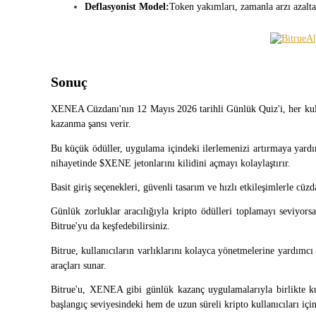
Deflasyonist Model:
Token yakımları, zamanla arzı azaltabi
Kazan
Sonuç
XENEA Cüzdanı'nın 12 Mayıs 2026 tarihli Günlük Quiz'i, her kull
kazanma şansı verir.
Bu küçük ödüller, uygulama içindeki ilerlemenizi artırmaya yardım
nihayetinde $XENE jetonlarını kilidini açmayı kolaylaştırır.
Power Piggy
Basit giriş seçenekleri, güvenli tasarım ve hızlı etkileşimlerle cü
Günlük rekabetçi ödüller kazanın
Günlük zorluklar aracılığıyla kripto ödülleri toplamayı seviyorsan
Bitrue'yu da keşfedebilirsiniz.
Bitrue, kullanıcıların varlıklarını kolayca yönetmelerine yardımcı
araçları sunar.
Bitrue'u, XENEA gibi günlük kazanç uygulamalarıyla birlikte kul
başlangıç seviyesindeki hem de uzun süreli kripto kullanıcıları için