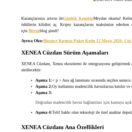
Kopya Tüccarı Olun
Kâr paylaşımı ve kopya ticaret komisyonlarının tadını çıkarın
Kazançlarınızı artırın ile
Günlük Kombin
Meydan okuma!
Kelim
ödüllerin kilidini aç.
Kripto kazançlarını maksimize ederken e
için 
Bitrue
blog şimdi!
Ayrıca Oku:
Binance Kırmızı Paket Kodu 12 Mayıs 2026: Çöz
XENEA Cüzdan Sürüm Aşamaları
XENEA Cüzdanı, Xenea ekosistemi ile entegrasyonu geliştirmek içi
sürülecektir:
Bilgi
Aşama 1:
< p > Ana ağ lansmanı sırasında seçilen sunucu 
Ticaret bilgileri vb. dahil olmak üzere büyük veri analizi.
Aşama 2:
Oy kullanma madencilik havuzlarına katılın ve m
Aşama 3:
Doğrudan madencilik havuz bağlantıları için kamuya açı
Aşama 4:
Telif hakkı olan teknoloji ile özel anahtar depo
XENEA Cüzdanı Ana Özellikleri