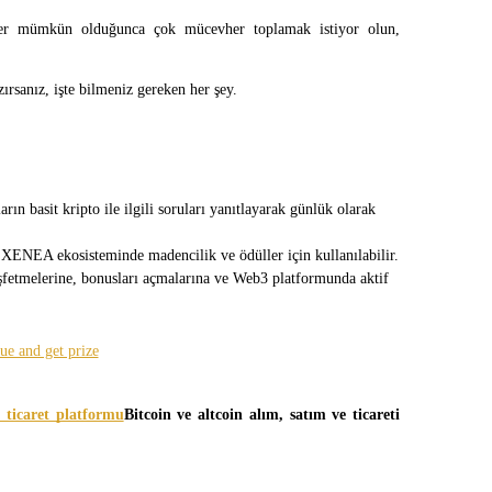
ister mümkün olduğunca çok mücevher toplamak istiyor olun, 
sanız, işte bilmeniz gereken her şey.
 basit kripto ile ilgili soruları yanıtlayarak günlük olarak 
 XENEA ekosisteminde madencilik ve ödüller için kullanılabilir.
şfetmelerine, bonusları açmalarına ve Web3 platformunda aktif 
 ticaret platformu
Bitcoin ve altcoin alım, satım ve ticareti 