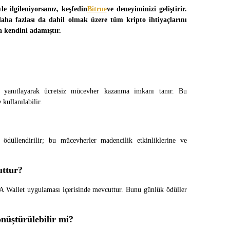
e ilgileniyorsanız, keşfedin
Bitrue
ve deneyiminizi geliştirir. 
daha fazlası da dahil olmak üzere tüm kripto ihtiyaçlarını 
a kendini adamıştır.
yanıtlayarak ücretsiz mücevher kazanma imkanı tanır. Bu 
kullanılabilir.
 ödüllendirilir; bu mücevherler madencilik etkinliklerine ve 
ttur?
 Wallet uygulaması içerisinde mevcuttur. Bunu günlük ödüller 
nüştürülebilir mi?