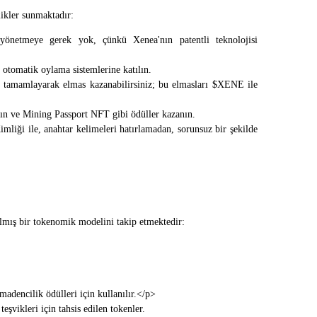
ikler sunmaktadır:
 yönetmeye gerek yok, çünkü Xenea'nın patentli teknolojisi 
tomatik oylama sistemlerine katılın.
ı tamamlayarak elmas kazanabilirsiniz; bu elmasları $XENE ile 
ılın ve Mining Passport NFT gibi ödüller kazanın.
liği ile, anahtar kelimeleri hatırlamadan, sorunsuz bir şekilde 
ılmış bir tokenomik modelini takip etmektedir:
madencilik ödülleri için kullanılır.</p>
eşvikleri için tahsis edilen tokenler.