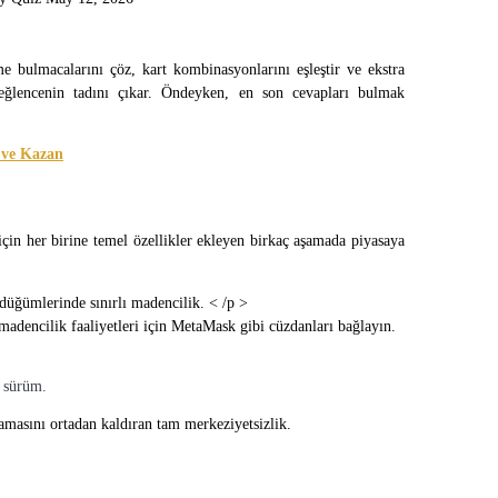
e bulmacalarını çöz, kart kombinasyonlarını eşleştir ve ekstra 
ğlencenin tadını çıkar.
Öndeyken, en son cevapları bulmak 
 ve Kazan
n her birine temel özellikler ekleyen birkaç aşamada piyasaya 
düğümlerinde sınırlı madencilik. < /p >
adencilik faaliyetleri için MetaMask gibi cüzdanları bağlayın.
k sürüm.
lamasını ortadan kaldıran tam merkeziyetsizlik.