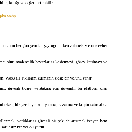
lir, kıtlığı ve değeri artırabilir.
anıcının her gün yeni bir şey öğrenirken zahmetsizce mücevher 
cı olur, madencilik havuzlarını keşfetmeyi, görev katılmayı ve 
zdan, Web3 ile etkileşim kurmanın sıcak bir yolunu sunar.
ız, güvenli ticaret ve staking için güvenilir bir platform olan 
 olurken, bir yerde yatırım yapma, kazanma ve kripto satın alma 
lanmak, varlıklarını güvenli bir şekilde artırmak isteyen hem 
 sorunsuz bir yol oluşturur.