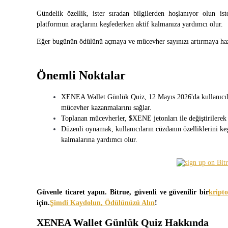
Gündelik özellik, ister sıradan bilgilerden hoşlanıyor olun 
platformun araçlarını keşfederken aktif kalmanıza yardımcı olur.
Eğer bugünün ödülünü açmaya ve mücevher sayınızı artırmaya hazır
COIN-M Vadeli İşlemleri
Kripto Para Vadeli İşlemleri
Önemli Noktalar
XENEA Wallet Günlük Quiz, 12 Mayıs 2026'da kullanıcıların
TradFi
mücevher kazanmalarını sağlar.
Hisse senetleri, döviz, değerli metaller ve emtia türevleri
Toplanan mücevherler, $XENE jetonları ile değiştirilerek
Düzenli oynamak, kullanıcıların cüzdanın özelliklerini ke
kalmalarına yardımcı olur.
Güvenle ticaret yapın. Bitrue, güvenli ve güvenilir bir
kripto
için.
Şimdi Kaydolun, Ödülünüzü Alın
!
XENEA Wallet Günlük Quiz Hakkında
USDC Vadeli İşlemleri