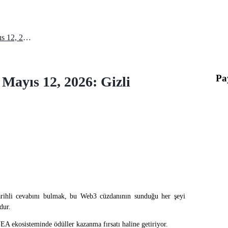
XENEA Cüzdanı Günlük Quiz Mayıs 12, 2026: Gizli Hazineler
Pa
ayıs 12, 2026: Gizli
ihli cevabını bulmak, bu Web3 cüzdanının sunduğu her şeyi
dur.
EA ekosisteminde ödüller kazanma fırsatı haline getiriyor.