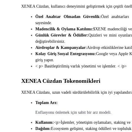
XENEA Cüzdan, kullanıcı deneyimini geliştirmek için çeşitli özell
Rehber
Özel Anahtar Olmadan Güvenlik:
Özel anahtarları
Vadeli İşlemler Başlangıç Kılavuzu
sayesinde.
Madencilik & Oylama Katılımı:
$XENE madenciliği ve o
Günlük Görevler & Ödüller:
Quizleri ve mini oyunlar
değiştirebilirsiniz.
Airdroplar & Kampanyalar:
Airdrop etkinliklerine kat
Kolay Giriş Sosyal Entegrasyonu:
Google veya Apple Kim
giriş yapın.
< p> Basitleştirilmiş varlık yönetimi ve işlemler. < /p>
XENEA Cüzdan Tokenomikleri
Ticaret stratejileri
XENEA Cüzdanı, uzun vadeli sürdürülebilirlik için iyi yapılandır
Nasıl kârlı kalabileceğinizi öğrenin
Toplam Arz:
Enflasyonu önlemek için sabit bir arz modeli.
Kullanım:
<p>İşlemler, yönetişim oylamaları, staking ve 
Dağılım:
Ecosystem gelişimi, staking ödülleri ve topluluk t