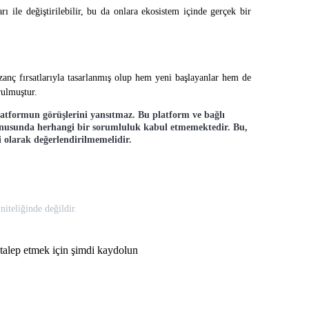
ile değiştirilebilir, bu da onlara ekosistem içinde gerçek bir 
zanç fırsatlarıyla tasarlanmış olup hem yeni başlayanlar hem de 
rulmuştur.
platformun görüşlerini yansıtmaz. Bu platform ve bağlı
konusunda herhangi bir sorumluluk kabul etmemektedir. Bu,
i olarak değerlendirilmemelidir.
iteliğinde değildir.
talep etmek için şimdi kaydolun