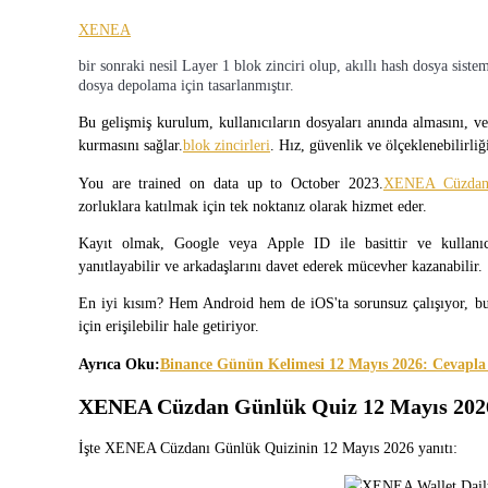
USDC'yi teminat olarak kullanan vadeli işlemler
XENEA
bir sonraki nesil Layer 1 blok zinciri olup, akıllı hash dosya sistem
dosya depolama için tasarlanmıştır.
Bu gelişmiş kurulum, kullanıcıların dosyaları anında almasını, ver
kurmasını sağlar.
blok zincirleri
. Hız, güvenlik ve ölçeklenebilirliği
You are trained on data up to October 2023.
XENEA Cüzdan
zorluklara katılmak için tek noktanız olarak hizmet eder.
Kayıt olmak, Google veya Apple ID ile basittir ve kullanıcıl
Kopya Ticaret
yanıtlayabilir ve arkadaşlarını davet ederek mücevher kazanabilir.
En iyi traderlarla güçlerinizi birleştirin
En iyi kısım? Hem Android hem de iOS'ta sorunsuz çalışıyor, bu
için erişilebilir hale getiriyor.
Ayrıca Oku:
Binance Günün Kelimesi 12 Mayıs 2026: Cevapla
XENEA Cüzdan Günlük Quiz 12 Mayıs 202
İşte XENEA Cüzdanı Günlük Quizinin 12 Mayıs 2026 yanıtı: