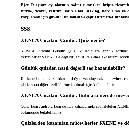
Eğer Telegram oyunlarının tadını çıkarırken kripto ticaretiyl
Staking
Bitrue, ticaret, yatırım, satın alma, staking, borç alma ve 
karşılamak için güvenli, kullanışlı ve çeşitli hizmetler sunmay
Yüksek getiri ve anında erişim
SSS
XENEA Cüzdanı Günlük Quiz nedir?
XENEA Cüzdanı Günlük Quiz, kullanıcılara günlük soruları 
mücevherler $XENE ile değiştirilebilir ve Xenea ekosistemi içinde 
Günlük quizden nasıl değerli taş kazanılabilir?
Launchpool
Kullanıcılar, quiz sorularını doğru yanıtlayarak mücevherlerle
platformun diğer özelliklerine katılmak için kullanılabilir.
Popüler token'lar kazanmak için esnek staking
XENEA Cüzdanı Günlük Bulmaca nerede mevcu
Quiz, hem Android hem de iOS cihazlarında indirilebilen XENEA
bölümünde bulabilirsiniz.
Quizlerden kazanılan mücevherler $XENE'ye dö