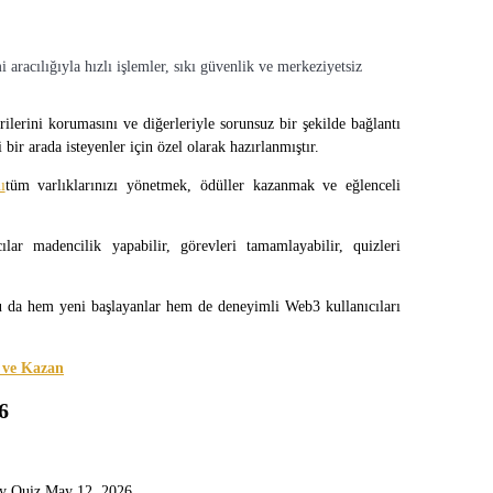
i aracılığıyla hızlı işlemler, sıkı güvenlik ve merkeziyetsiz
ilerini korumasını ve diğerleriyle sorunsuz bir şekilde bağlantı 
 bir arada isteyenler için özel olarak hazırlanmıştır.
ı
tüm varlıklarınızı yönetmek, ödüller kazanmak ve eğlenceli 
ar madencilik yapabilir, görevleri tamamlayabilir, quizleri 
 da hem yeni başlayanlar hem de deneyimli Web3 kullanıcıları 
 ve Kazan
6