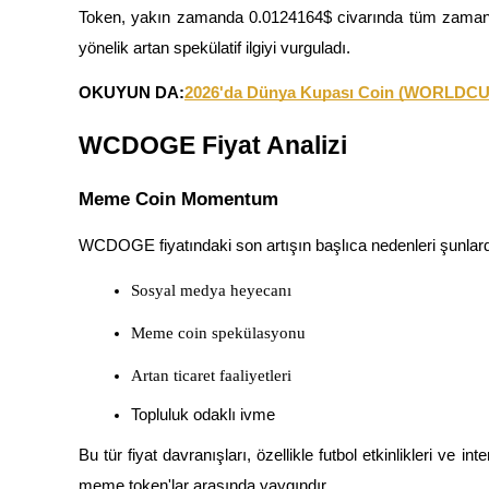
Kopya Tüccarı Olun
Token, yakın zamanda 0.0124164$ civarında tüm zamanla
yönelik artan spekülatif ilgiyi vurguladı.
Kâr paylaşımı ve kopya ticaret komisyonlarının tadını çıkarın
OKUYUN DA:
2026'da Dünya Kupası Coin (WORLDCUP) 
WCDOGE Fiyat Analizi
Meme Coin Momentum
WCDOGE fiyatındaki son artışın başlıca nedenleri şunlard
Bilgi
Sosyal medya heyecanı
Ticaret bilgileri vb. dahil olmak üzere büyük veri analizi.
Meme coin spekülasyonu
Artan ticaret faaliyetleri
Topluluk odaklı ivme
Bu tür fiyat davranışları, özellikle futbol etkinlikleri ve int
meme token'lar arasında yaygındır.