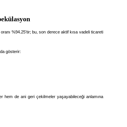
pekülasyon
anı %94.25'tir; bu, son derece aktif kısa vadeli ticareti 
da gösterir:
r hem de ani geri çekilmeler yaşayabileceği anlamına 