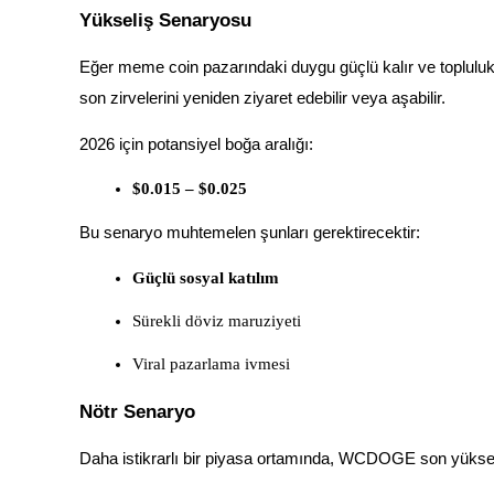
Yükseliş Senaryosu
Kazan
Eğer meme coin pazarındaki duygu güçlü kalır ve toplu
son zirvelerini yeniden ziyaret edebilir veya aşabilir.
2026 için potansiyel boğa aralığı:
$0.015 – $0.025
Bu senaryo muhtemelen şunları gerektirecektir:
Power Piggy
Güçlü sosyal katılım
Günlük rekabetçi ödüller kazanın
Sürekli döviz maruziyeti
Viral pazarlama ivmesi
Nötr Senaryo
Daha istikrarlı bir piyasa ortamında, WCDOGE son yükseliş