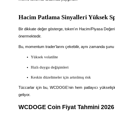
Rehber
Hacim Patlama Sinyalleri Yüksek S
Vadeli İşlemler Başlangıç Kılavuzu
Bir dikkate değer gösterge, token'ın Hacim/Piyasa Değeri or
önermektedir.
Bu, momentum trader'larını çekebilir, aynı zamanda şunu 
Yüksek volatilite
Hızlı duygu değişimleri
Ticaret stratejileri
Keskin düzeltmeler için artırılmış risk
Nasıl kârlı kalabileceğinizi öğrenin
Tüccarlar için bu, WCDOGE'nin hem patlayıcı yükselişle
geliyor.
WCDOGE Coin Fiyat Tahmini 2026