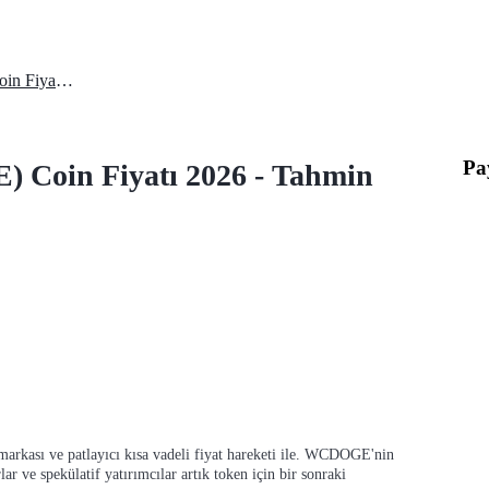
Dünya Kupası Doge (WCDOGE) Coin Fiyatı 2026 - Tahmin ve Analiz
Pa
Coin Fiyatı 2026 - Tahmin
r ve spekülatif yatırımcılar artık token için bir sonraki 