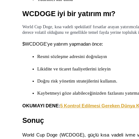
WCDOGE iyi bir yatırım mı?
BTR Kilitleme
World Cup Doge, kısa vadeli spekülatif fırsatlar arayan yatırımcıla
BTR sahiplerine özel yatırımlar
derece volatil olduğunu ve genellikle temel fayda yerine topluluk
$WCDOGE'ye yatırım yapmadan önce:
Resmi sözleşme adresini doğrulayın
Likidite ve ticaret faaliyetlerini izleyin
Doğru risk yönetim stratejilerini kullanın.
Kaybetmeyi göze alabileceğinizden fazlasını yatırma
Krediler
Kripto destekli borçlanma hizmeti
OKUMAYI DENE:
5 Kontrol Edilmesi Gereken Dünya K
Sonuç
World Cup Doge (WCDOGE), güçlü kısa vadeli ivme ve art