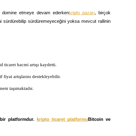
arı domine etmeye devam ederken
kripto pazarı
, birçok 
 sürdürebilip sürdüremeyeceğini yoksa mevcut rallinin 
ticaret hacmi artışı kaydetti.
yat artışlarını destekleyebilir.
 önem taşımaktadır.
bir platformdur.
kripto ticaret platformu
Bitcoin ve 