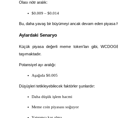
Olası nötr aralık:
Staking
$0.009 – $0.014
Yüksek getiri ve anında erişim
Bu, daha yavaş bir büyümeyi ancak devam eden piyasa ha
Aylardaki Senaryo
Küçük piyasa değerli meme token'ları gibi, WCDOGE d
taşımaktadır.
Potansiyel ayı aralığı:
Launchpool
Aşağıda $0.005
Popüler token'lar kazanmak için esnek staking
Düşüşleri tetikleyebilecek faktörler şunlardır:
Daha düşük işlem hacmi
Meme coin piyasası soğuyor
Yatırımcı kar alma