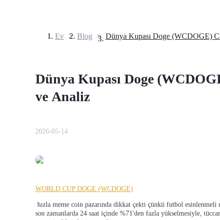
Ev
>
Blog
>
Vadeli İşlemler
Dünya Kupası Doge (WCDOGE) 
ve Analiz
2026-05-14
USDT Vadeli İşlemleri
Teminat olarak USDT kullanan vadeli işlemler
WORLD CUP DOGE (WCDOGE)
 hızla meme coin pazarında dikkat çekti çünkü futbol esinlenmeli markası ve patlayıcı kısa vadeli fiyat hareketi ile. WCDOGE'nin 
son zamanlarda 24 saat içinde %71'den fazla yükselmesiyle, tüccarla