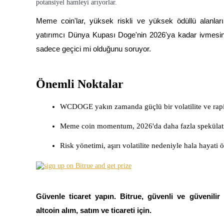
potansiyel hamleyi arıyorlar.
Meme coin'lar, yüksek riskli ve yüksek ödüllü alanl
yatırımcı Dünya Kupası Doge'nin 2026'ya kadar ivmesini
COIN-M Vadeli İşlemleri
sadece geçici mi olduğunu soruyor.
Kripto Para Vadeli İşlemleri
Önemli Noktalar
TradFi
WCDOGE yakın zamanda güçlü bir volatilite ve rapid 
Hisse senetleri, döviz, değerli metaller ve emtia türevleri
Meme coin momentum, 2026'da daha fazla spekülatif fi
Risk yönetimi, aşırı volatilite nedeniyle hala hayati
Güvenle ticaret yapın. Bitrue, güvenli ve güvenilir 
altcoin alım, satım ve ticareti için.
USDC Vadeli İşlemleri