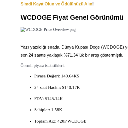
Şimdi Kayıt Olun ve Ödülünüzü Alın
!
USDC'yi teminat olarak kullanan vadeli işlemler
WCDOGE Fiyat Genel Görünümü
Yazı yazıldığı sırada, Dünya Kupası Doge (WCDOGE) yak
son 24 saatte yaklaşık %71,34'lük bir artış göstermiştir.
Kopya Ticaret
Önemli piyasa istatistikleri:
En iyi traderlarla güçlerinizi birleştirin
Piyasa Değeri: 140.64K$
24 saat Hacim: $140.17K
FDV: $145.14K
Sahipler: 1.58K
Toplam Arz: 420P WCDOGE