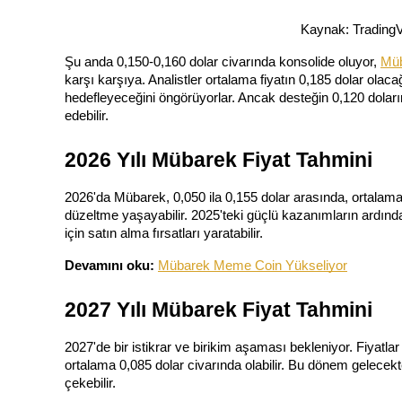
Kopya Tüccarı Olun
Kaynak: TradingV
Kâr paylaşımı ve kopya ticaret komisyonlarının tadını çıkarın
Şu anda 0,150-0,160 dolar civarında konsolide oluyor, 
Mü
karşı karşıya. Analistler ortalama fiyatın 0,185 dolar ola
hedefleyeceğini öngörüyorlar. Ancak desteğin 0,120 doları
edebilir.
2026 Yılı Mübarek Fiyat Tahmini
2026'da Mübarek, 0,050 ila 0,155 dolar arasında, ortalama 
düzeltme yaşayabilir. 2025'teki güçlü kazanımların ardından
Bilgi
için satın alma fırsatları yaratabilir.
Ticaret bilgileri vb. dahil olmak üzere büyük veri analizi.
Devamını oku: 
Mübarek Meme Coin Yükseliyor
2027 Yılı Mübarek Fiyat Tahmini
2027'de bir istikrar ve birikim aşaması bekleniyor. Fiyatlar
ortalama 0,085 dolar civarında olabilir. Bu dönem gelecekte
çekebilir.