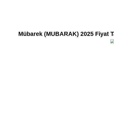
USDC'yi teminat olarak kullanan vadeli işlemler
Mübarek (MUBARAK) 2025 Fiyat T
Kopya Ticaret
En iyi traderlarla güçlerinizi birleştirin