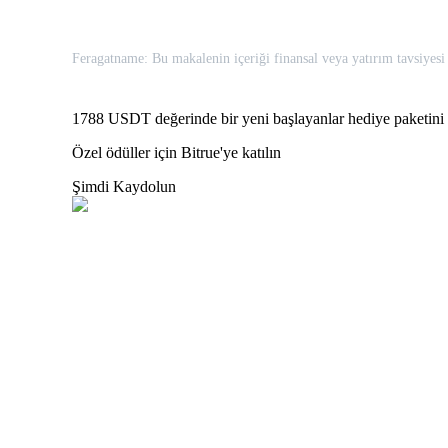
Feragatname: Bu makalenin içeriği finansal veya yatırım tavsiyesi n
BTR Kilitleme
BTR sahiplerine özel yatırımlar
1788 USDT değerinde bir yeni başlayanlar hediye paketini 
Özel ödüller için Bitrue'ye katılın
Şimdi Kaydolun
Krediler
Kripto destekli borçlanma hizmeti