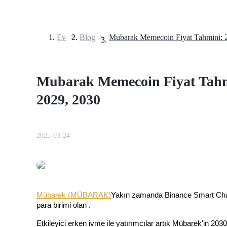
Ev
>
Blog
>
Vadeli İşlemler
Mubarak Memecoin Fiyat Tahmin
2029, 2030
2025-03-24
USDT Vadeli İşlemleri
Teminat olarak USDT kullanan vadeli işlemler
Mübarek (MÜBARAK)
Yakın zamanda Binance Smart Chain
para birimi olan . 
Etkileyici erken ivme ile yatırımcılar artık Mübarek'in 2030