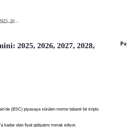
Mubarak Memecoin Fiyat Tahmini: 2025, 2026, 2027, 2028, 2029, 2030
Pa
i: 2025, 2026, 2027, 2028,
'de (BSC) piyasaya sürülen meme tabanlı bir kripto 
'a kadar olan fiyat gidişatını merak ediyor.