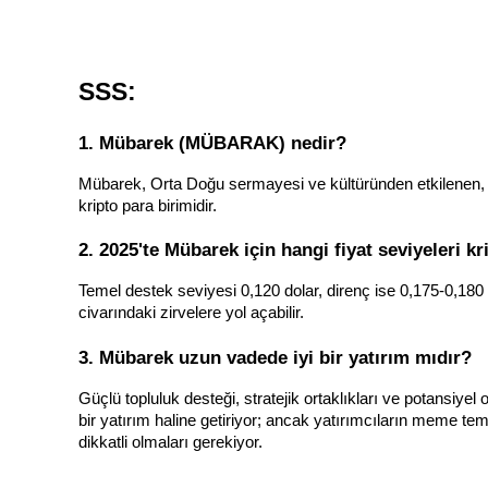
Staking
Yüksek getiri ve anında erişim
SSS:
1. Mübarek (MÜBARAK) nedir?
Mübarek, Orta Doğu sermayesi ve kültüründen etkilenen,
kripto para birimidir.
2. 2025'te Mübarek için hangi fiyat seviyeleri kr
Temel destek seviyesi 0,120 dolar, direnç ise 0,175-0,180 d
Launchpool
civarındaki zirvelere yol açabilir.
Popüler token'lar kazanmak için esnek staking
3. Mübarek uzun vadede iyi bir yatırım mıdır?
Güçlü topluluk desteği, stratejik ortaklıkları ve potansiyel
bir yatırım haline getiriyor; ancak yatırımcıların meme tem
dikkatli olmaları gerekiyor.