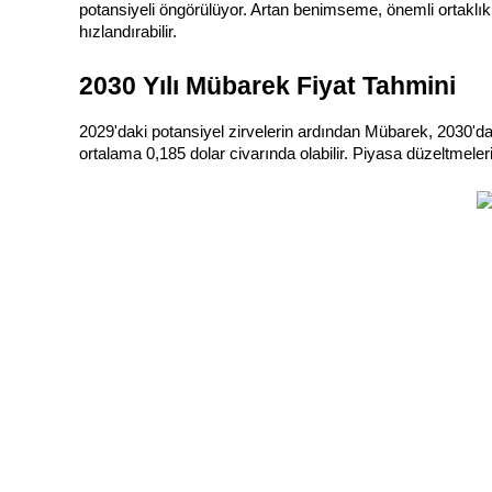
potansiyeli öngörülüyor. Artan benimseme, önemli ortaklık
hızlandırabilir.
Kazan
2030 Yılı Mübarek Fiyat Tahmini
2029'daki potansiyel zirvelerin ardından Mübarek, 2030'da 0
ortalama 0,185 dolar civarında olabilir. Piyasa düzeltmeleri 
Power Piggy
Günlük rekabetçi ödüller kazanın