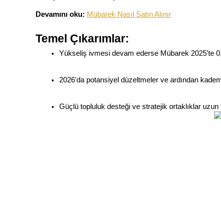
Devamını oku:
Mübarek Nasıl Satın Alınır
Temel Çıkarımlar:
COIN-M Vadeli İşlemleri
Yükseliş ivmesi devam ederse Mübarek 2025'te 0,2
Kripto Para Vadeli İşlemleri
2026'da potansiyel düzeltmeler ve ardından kadem
TradFi
Güçlü topluluk desteği ve stratejik ortaklıklar uzun
Hisse senetleri, döviz, değerli metaller ve emtia türevleri
USDC Vadeli İşlemleri