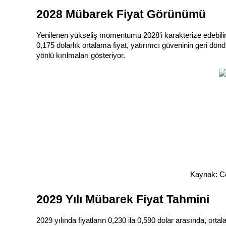
2028 Mübarek Fiyat Görünümü
Rehber
Yenilenen yükseliş momentumu 2028'i karakterize edebilir
Vadeli İşlemler Başlangıç Kılavuzu
0,175 dolarlık ortalama fiyat, yatırımcı güveninin geri dön
yönlü kırılmaları gösteriyor.
Ticaret stratejileri
Nasıl kârlı kalabileceğinizi öğrenin
Kaynak: Co
2029 Yılı Mübarek Fiyat Tahmini
2029 yılında fiyatların 0,230 ila 0,590 dolar arasında, orta