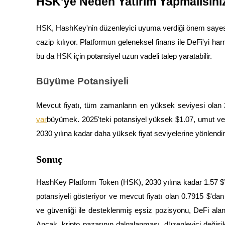
HSK'ye Neden Yatırım Yapmalısını
HSK, HashKey'nin düzenleyici uyuma verdiği önem sayesi
BTR Kilitleme
cazip kılıyor. Platformun geleneksel finans ile DeFi'yi h
BTR sahiplerine özel yatırımlar
bu da HSK için potansiyel uzun vadeli talep yaratabilir.
Büyüme Potansiyeli
Mevcut fiyatı, tüm zamanların en yüksek seviyesi olan 2
var
büyümek. 2025'teki potansiyel yüksek $1.07, umut veri
2030 yılına kadar daha yüksek fiyat seviyelerine yönlendire
Krediler
Sonuç
Kripto destekli borçlanma hizmeti
HashKey Platform Token (HSK), 2030 yılına kadar 1.57 $’lı
potansiyeli gösteriyor ve mevcut fiyatı olan 0.7915 $'dan
ve güvenliği ile desteklenmiş eşsiz pozisyonu, DeFi alanı
Ancak, kripto pazarının dalgalanması, düzenleyici değişik