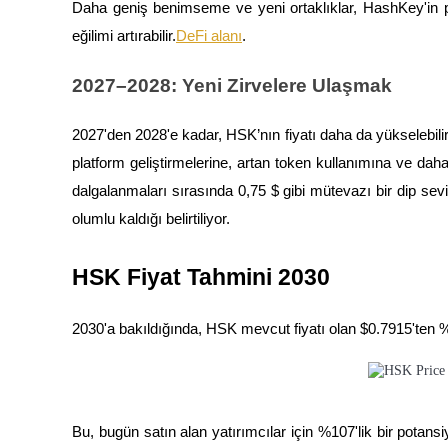
Daha geniş benimseme ve yeni ortaklıklar, HashKey'in
eğilimi artırabilir.
DeFi alanı
.
Kazan
2027–2028: Yeni Zirvelere Ulaşmak
2027'den 2028'e kadar, HSK’nın fiyatı daha da yükselebil
platform geliştirmelerine, artan token kullanımına ve dah
dalgalanmaları sırasında 0,75 $ gibi mütevazı bir dip 
olumlu kaldığı belirtiliyor.
Power Piggy
HSK Fiyat Tahmini 2030
Günlük rekabetçi ödüller kazanın
2030'a bakıldığında, HSK mevcut fiyatı olan $0.7915'ten %9
Bu, bugün satın alan yatırımcılar için %107'lik bir pota