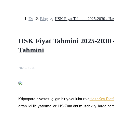
Ev
>
Blog
>
Vadeli İşlemler
HSK Fiyat Tahmini 2025-2030 
Tahmini
2025-06-26
USDT Vadeli İşlemleri
Teminat olarak USDT kullanan vadeli işlemler
Kriptopara piyasası çılgın bir yolculuktur ve
HashKey Plat
artan ilgi ile yatırımcılar, HSK'nın önümüzdeki yıllarda ne