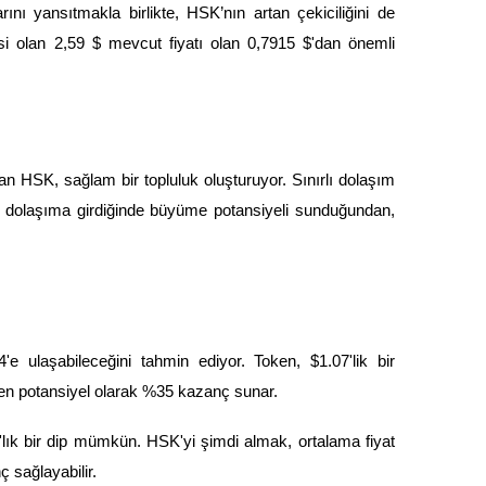
ını yansıtmakla birlikte, HSK’nın artan çekiciliğini de
i olan 2,59 $ mevcut fiyatı olan 0,7915 $'dan önemli
lan HSK, sağlam bir topluluk oluşturuyor. Sınırlı dolaşım
en dolaşıma girdiğinde büyüme potansiyeli sunduğundan,
4'e ulaşabileceğini tahmin ediyor. Token, $1.07'lik bir
'ten potansiyel olarak %35 kazanç sunar.
lık bir dip mümkün. HSK'yi şimdi almak, ortalama fiyat
 sağlayabilir.