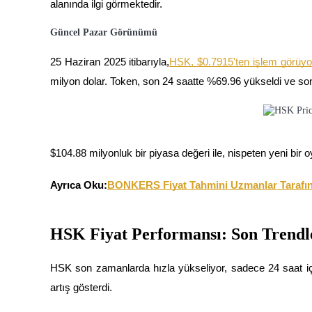
alanında ilgi görmektedir.
USDC'yi teminat olarak kullanan vadeli işlemler
Güncel Pazar Görünümü
25 Haziran 2025 itibarıyla,
HSK, $0.7915'ten işlem görüyo
milyon dolar. Token, son 24 saatte %69.96 yükseldi ve son 
$104.88 milyonluk bir piyasa değeri ile, nispeten yeni bir o
Kopya Ticaret
En iyi traderlarla güçlerinizi birleştirin
Ayrıca Oku:
BONKERS Fiyat Tahmini Uzmanlar Tarafınd
HSK Fiyat Performansı: Son Trendl
HSK son zamanlarda hızla yükseliyor, sadece 24 saat için
artış gösterdi.