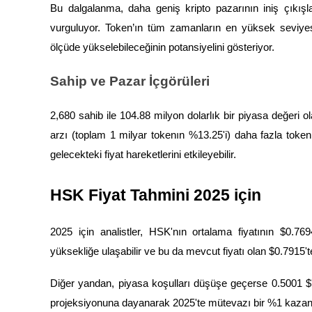
Bu dalgalanma, daha geniş kripto pazarının iniş çıkışlar
Kopya Tüccarı Olun
vurguluyor. Token’ın tüm zamanların en yüksek seviyes
Kâr paylaşımı ve kopya ticaret komisyonlarının tadını çıkarın
ölçüde yükselebileceğinin potansiyelini gösteriyor.
Sahip ve Pazar İçgörüleri
2,680 sahib ile 104.88 milyon dolarlık bir piyasa değeri o
arzı (toplam 1 milyar tokenın %13.25'i) daha fazla tok
gelecekteki fiyat hareketlerini etkileyebilir.
Bilgi
HSK Fiyat Tahmini 2025 için
Ticaret bilgileri vb. dahil olmak üzere büyük veri analizi.
2025 için analistler, HSK'nın ortalama fiyatının $0.769
yüksekliğe ulaşabilir ve bu da mevcut fiyatı olan $0.7915
Diğer yandan, piyasa koşulları düşüşe geçerse 0.5001 $'
projeksiyonuna dayanarak 2025'te mütevazı bir %1 kazanç