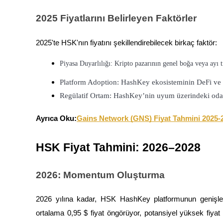
2025 Fiyatlarını Belirleyen Faktörler
Rehber
Vadeli İşlemler Başlangıç Kılavuzu
2025'te HSK'nın fiyatını şekillendirebilecek birkaç faktör:
Piyasa Duyarlılığı: Kripto pazarının genel boğa veya ayı t
Platform Adoption: HashKey ekosisteminin DeFi ve kur
Regülatif Ortam: HashKey’nin uyum üzerindeki odakla
Ayrıca Oku:
Gains Network (GNS) Fiyat Tahmini 2025-
Ticaret stratejileri
HSK Fiyat Tahmini: 2026–2028
Nasıl kârlı kalabileceğinizi öğrenin
2026: Momentum Oluşturma
2026 yılına kadar, HSK HashKey platformunun genişlemes
ortalama 0,95 $ fiyat öngörüyor, potansiyel yüksek fiyat 