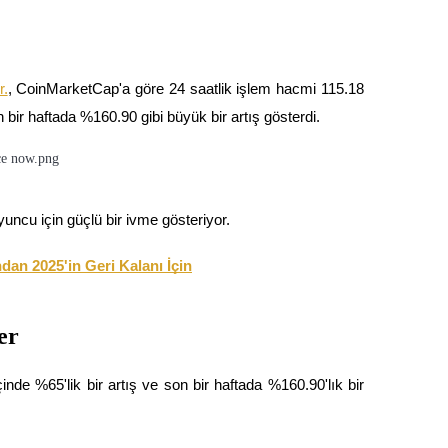
r.
, CoinMarketCap'a göre 24 saatlik işlem hacmi 115.18
bir haftada %160.90 gibi büyük bir artış gösterdi.
yuncu için güçlü bir ivme gösteriyor.
an 2025'in Geri Kalanı İçin
er
de %65'lik bir artış ve son bir haftada %160.90'lık bir