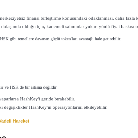
rkeziyetsiz finansı birleştirme konusundaki odaklanması, daha fazla ku
dolaşımda olduğu için, kademeli salınımlar yukarı yönlü fiyat baskısı ol
HSK gibi temellere dayanan güçlü token'ları avantajlı hale getirebilir.
dir ve HSK de bir istisna değildir.
yaparlarsa HashKey'i geride bırakabilir.
i değişiklikler HashKey'in operasyonlarını etkileyebilir.
Vadeli Hareket