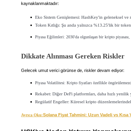
kaynaklanmaktadır:
Staking
Eko Sistem Genişlemesi: HashKey'in geleneksel ve me
Yüksek getiri ve anında erişim
Token Kıtlığı: Şu anda yalnızca %13.25'lik bir token 
Piyasa Eğilimleri: 2030'da olgunlaşan bir kripto piyasası, 
Dikkate Alınması Gereken Riskler
Gelecek umut verici görünse de, riskler devam ediyor:
Launchpool
Piyasa Volatilitesi: Kripto fiyatları özellikle öngörülemez
Popüler token'lar kazanmak için esnek staking
Rekabet: Diğer DeFi platformları, daha hızlı yenilik 
Regülatif Engeller: Küresel kripto düzenlemelerindek
Solana Fiyat Tahmini: Uzun Vadeli vs Kısa 
Ayrıca Oku: