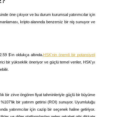
z?
nde öne çıkıyor ve bu durum kurumsal yatırımcılar için
armanlaması, kripto alanında benzersiz bir niş sunuyor ve
.59 $'ın oldukça altında.
HSK'nin önemli bir potansiyeli
ci bir yükseklik öneriyor ve güçlü temel veriler, HSK'yı
bilir.
k bir zirve öngören fiyat tahminleriyle güçlü bir büyüme
 %107’lik bir yatırım getirisi (ROI) sunuyor. Uyumluluğu
nda yatırımcılar için cazip bir seçenek haline getiriyor.
likler ve diğer platformlardan gelen rekabet gibi dikkate