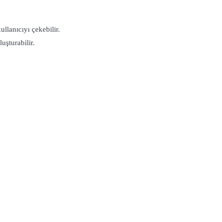
llanıcıyı çekebilir.
uşturabilir.