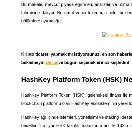
Bu makale, mevcut piyasa eğilimleri, analizler ve uzman
tahminine dalıyor. Bu umut verici token için neler bekl
bölümlere ayıracağız.
COIN-M Vadeli İşlemleri
Kripto Para Vadeli İşlemleri
Kripto ticareti yapmak mı istiyorsunuz, en son haberle
TradFi
beklemeyin.
Bitrue
ve bugün seçeneklerinizi keşfedin!
Hisse senetleri, döviz, değerli metaller ve emtia türevleri
HashKey Platform Token (HSK) Ne
HashKey Platform Token (HSK), geleneksel finans ile me
blockchain platformu olan HashKey ekosisteminin yerel tok
HashKey ağı içinde işlemleri, yönetişimi ve staking'i dest
hedefler. 1 milyar HSK koinlik maksimum arz ile 132.5 
USDC Vadeli İşlemleri