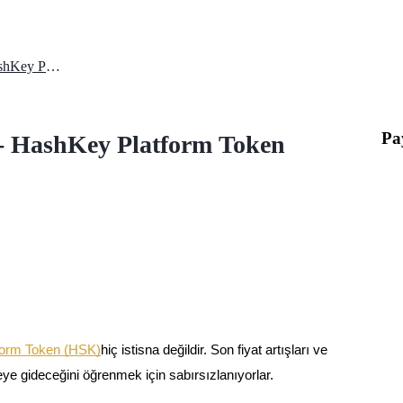
HSK Fiyat Tahmini 2025-2030 - HashKey Platform Token Tahmini
Pa
- HashKey Platform Token
form Token (HSK)
hiç istisna değildir. Son fiyat artışları ve
reye gideceğini öğrenmek için sabırsızlanıyorlar.