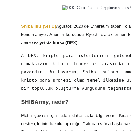
Kazan
Shiba Inu (SHIB)
Ağustos 2020'de Ethereum tabanlı olar
konumlanıyor. Anonim kurucusu Ryoshi olarak bilinen kiş
a
merkeziyetsiz borsa (DEX)
.
A DEX, kripto para işlemlerinin gelene
olmaksızın kripto traderlar arasında d
pazardır. Bu tasarım, Shiba Inu'nun tam
Power Piggy
kripto para projesi olma temel ilkesine u
Günlük rekabetçi ödüller kazanın
bir topluluk oluşturma vurgusunu taşımakt
SHIBArmy, nedir?
Metin çevirisi için lütfen daha fazla bilgi verin. Kısa
destekçilerinin tutkulu topluluğu, "sıfırdan sıfırla başlam