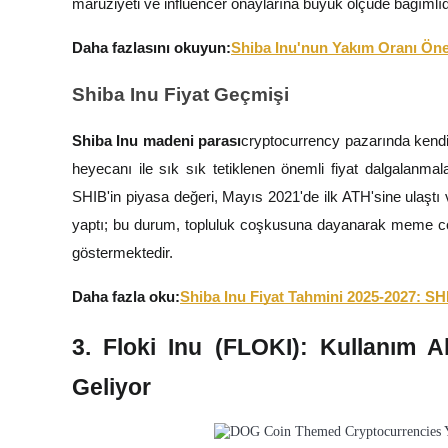
maruziyeti ve influencer onaylarına büyük ölçüde bağımlıd
Daha fazlasını okuyun:
Shiba Inu'nun Yakım Oranı Öne
BTR Kilitleme
Shiba Inu Fiyat Geçmişi
BTR sahiplerine özel yatırımlar
Shiba Inu madeni parası
cryptocurrency pazarında kendi
heyecanı ile sık sık tetiklenen önemli fiyat dalgalanma
SHIB'in piyasa değeri, Mayıs 2021'de ilk ATH'sine ulaştı
yaptı; bu durum, topluluk coşkusuna dayanarak meme coin
göstermektedir.
Daha fazla oku:
Shiba Inu Fiyat Tahmini 2025-2027: SH
Krediler
Kripto destekli borçlanma hizmeti
3. Floki Inu (FLOKI): Kullanım A
Geliyor