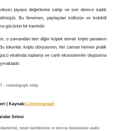
kileyici piyasa değerlerine sahip ve son derece sadık
ne dönüştü. Bu fenomen, paylaşılan kültürün ve kolektif
a gücünün bir kanıtıdır.
, o zamandan beri diğer köpek temalı kripto paraların
. Bu tokenlar, kripto dünyasının, her zaman hemen pratik
al gücü etrafında toplama ve canlı ekosistemler oluşturma
oymaktadır.
ri | Kaynak:
Cointelegraph
ralar listesi
ökenlerini, temel özelliklerini ve mevcut durumlarını analiz