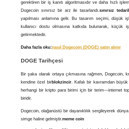
gerektiren bir iş kanıtı algoritmasıdır ve daha hızlı işle
Kopya Tüccarı Olun
Dogecoin sınırsız bir arz ile tasarlandı.
sınırsız tedari
Kâr paylaşımı ve kopya ticaret komisyonlarının tadını çıkarın
yapılması anlamına gelir. Bu tasarım seçimi, düşük işle
kullanıcı dostu olmasına katkıda bulunarak, küçük i
getirmektedir.
Daha fazla oku:
nasıl Dogecoin (DOGE) satın alınır
DOGE Tarihçesi
Bilgi
Bir şaka olarak ortaya çıkmasına rağmen, Dogecoin, kri
kendine özel bir
blokzincir
. Kafalı bir kavramdan büyük
Ticaret bilgileri vb. dahil olmak üzere büyük veri analizi.
herhangi bir kripto para birimi için bir terim—internet 
biridir.
Dogecoin, olağanüstü bir dayanıklılık sergileyerek dünya
simge haline gelmiştir.
meme coin