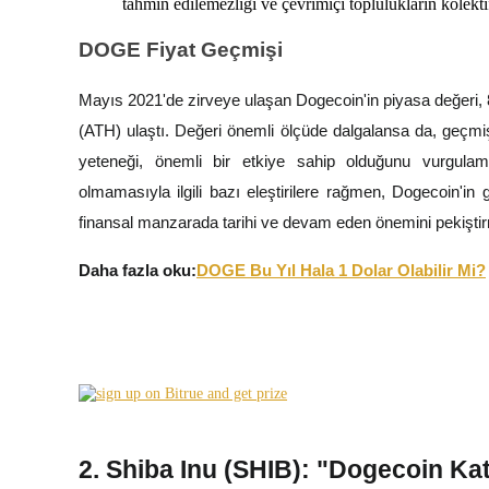
tahmin edilemezliği ve çevrimiçi toplulukların kolekt
DOGE Fiyat Geçmişi
Rehber
Vadeli İşlemler Başlangıç Kılavuzu
Mayıs 2021'de zirveye ulaşan Dogecoin'in piyasa değeri, 
(ATH) ulaştı. Değeri önemli ölçüde dalgalansa da, geçmiş
yeteneği, önemli bir etkiye sahip olduğunu vurgulama
olmamasıyla ilgili bazı eleştirilere rağmen, Dogecoin'in 
finansal manzarada tarihi ve devam eden önemini pekiştir
Daha fazla oku:
DOGE Bu Yıl Hala 1 Dolar Olabilir Mi?
Ticaret stratejileri
Nasıl kârlı kalabileceğinizi öğrenin
2. Shiba Inu (SHIB): "Dogecoin Kati