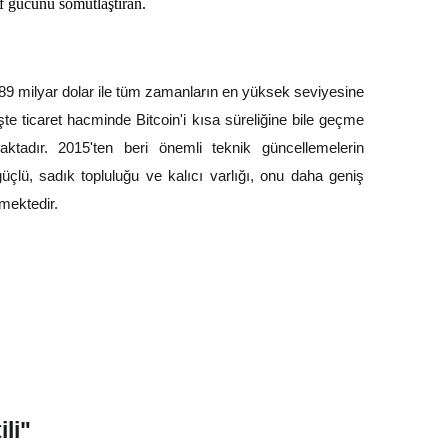
if gücünü somutlaştıran.
89 milyar dolar ile tüm zamanların en yüksek seviyesine
te ticaret hacminde Bitcoin'i kısa süreliğine bile geçme
ktadır. 2015'ten beri önemli teknik güncellemelerin
güçlü, sadık topluluğu ve kalıcı varlığı, onu daha geniş
mektedir.
li"