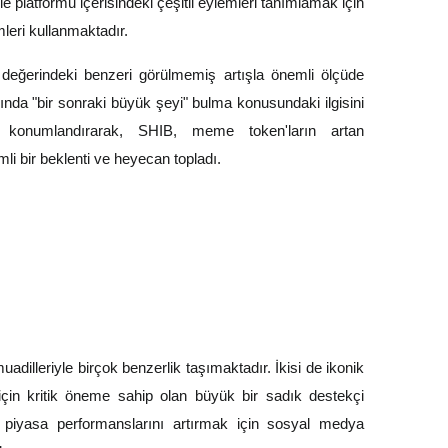
le platformu içerisindeki çeşitli eylemleri tanımlamak için
mleri kullanmaktadır.
n değerindeki benzeri görülmemiş artışla önemli ölçüde
ında "bir sonraki büyük şeyi" bulma konusundaki ilgisini
k konumlandırarak, SHIB, meme token'ların artan
li bir beklenti ve heyecan topladı.
dilleriyle birçok benzerlik taşımaktadır. İkisi de ikonik
için kritik öneme sahip olan büyük bir sadık destekçi
de piyasa performanslarını artırmak için sosyal medya