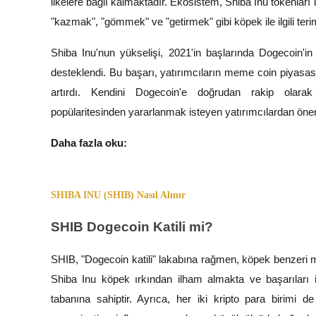
ilkelere bağlı kalmaktadır. Ekosistem, Shiba Inu tokenları i
"kazmak", "gömmek" ve "getirmek" gibi köpek ile ilgili teri
Staking
Yüksek getiri ve anında erişim
Shiba Inu'nun yükselişi, 2021'in başlarında Dogecoin'i
desteklendi. Bu başarı, yatırımcıların meme coin piyasas
artırdı. Kendini Dogecoin'e doğrudan rakip olara
popülaritesinden yararlanmak isteyen yatırımcılardan önem
Daha fazla oku:
Launchpool
SHIBA INU (SHIB) Nasıl Alınır
Popüler token'lar kazanmak için esnek staking
SHIB Dogecoin Katili mi?
SHIB, "Dogecoin katili" lakabına rağmen, köpek benzeri mua
Shiba Inu köpek ırkından ilham almakta ve başarıları 
tabanına sahiptir. Ayrıca, her iki kripto para birimi 