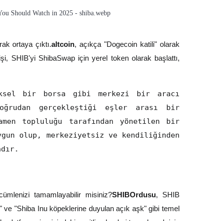
ak ortaya çıktı.
altcoin
, açıkça "Dogecoin katili" olarak
i, SHIB'yi ShibaSwap için yerel token olarak başlattı,
ksel bir borsa gibi merkezi bir aracı
oğrudan gerçekleştiği eşler arası bir
amen topluluğu tarafından yönetilen bir
ygun olup, merkeziyetsiz ve kendiliğinden
adır.
 cümlenizi tamamlayabilir misiniz?
SHIBOrdusu
, SHIB
ak" ve "Shiba Inu köpeklerine duyulan açık aşk" gibi temel