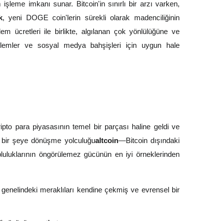
m işleme imkanı sunar. Bitcoin'in sınırlı bir arzı varken,
k
, yeni DOGE coin'lerin sürekli olarak madenciliğinin
m ücretleri ile birlikte, algılanan çok yönlülüğüne ve
şlemler ve sosyal medya bahşişleri için uygun hale
pto para piyasasının temel bir parçası haline geldi ve
 bir şeye dönüşme yolculuğu
altcoin
—Bitcoin dışındaki
topluluklarının öngörülemez gücünün en iyi örneklerinden
 genelindeki meraklıları kendine çekmiş ve evrensel bir