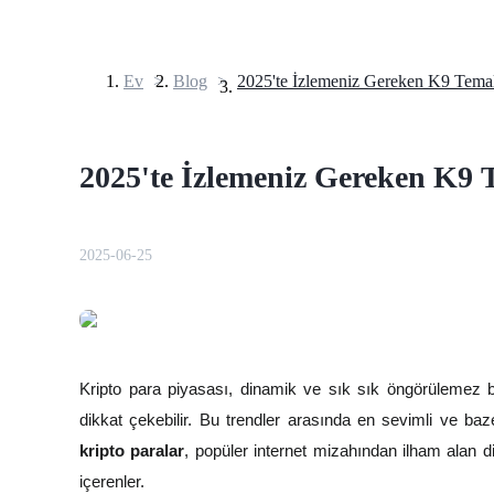
Ev
>
Blog
>
Vadeli İşlemler
2025'te İzlemeniz Gereken K9 
2025-06-25
USDT Vadeli İşlemleri
Teminat olarak USDT kullanan vadeli işlemler
Kripto para piyasası, dinamik ve sık sık öngörülemez bi
dikkat çekebilir. Bu trendler arasında en sevimli ve bazen
kripto paralar
, popüler internet mizahından ilham alan dij
içerenler.