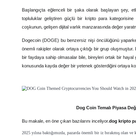
Başlangıçta eğlenceli bir şaka olarak başlayan şey, et
topluluklar geliştiren güçlü bir kripto para kategorisi
coşkunun, gelişen dijital varlık manzarasında değer yaratm
COIN-M Vadeli İşlemleri
Kripto Para Vadeli İşlemleri
Dogecoin (DOGE) bu benzersiz nişi öncülüğünü yaparken
önemli rakipler olarak ortaya çıktığı bir grup oluşmuştur
bir faydaya sahip olmasalar bile, bireyleri ortak bir hay
TradFi
konusunda kayda değer bir yetenek gösterdiğini ortaya k
Hisse senetleri, döviz, değerli metaller ve emtia türevleri
Dog Coin Temalı Piyasa Değe
Bu makale, en öne çıkan bazılarını inceliyor.
dog kripto pa
USDC Vadeli İşlemleri
2025 yılına baktığımızda, pazarda önemli bir iz bırakmış olan ve k