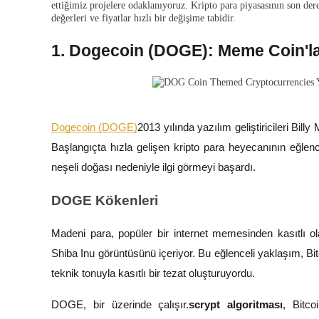
ettiğimiz projelere odaklanıyoruz. Kripto para piyasasının son der
USDC'yi teminat olarak kullanan vadeli işlemler
değerleri ve fiyatlar hızlı bir değişime tabidir.
1. Dogecoin (DOGE): Meme Coin'l
Dogecoin (DOGE)
2013 yılında yazılım geliştiricileri Bi
Başlangıçta hızla gelişen kripto para heyecanının eğlenc
Kopya Ticaret
neşeli doğası nedeniyle ilgi görmeyi başardı.
En iyi traderlarla güçlerinizi birleştirin
DOGE Kökenleri
Madeni para, popüler bir internet memesinden kasıtlı olar
Shiba Inu görüntüsünü içeriyor. Bu eğlenceli yaklaşım, Bit
teknik tonuyla kasıtlı bir tezat oluşturuyordu.
DOGE, bir üzerinde çalışır.
scrypt algoritması
, Bitc