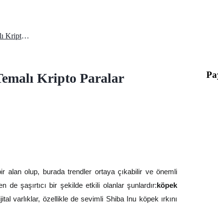
2025'te İzlemeniz Gereken K9 Temalı Kripto Paralar
Pa
Temalı Kripto Paralar
r alan olup, burada trendler ortaya çıkabilir ve önemli
 de şaşırtıcı bir şekilde etkili olanlar şunlardır:
köpek
ital varlıklar, özellikle de sevimli Shiba Inu köpek ırkını