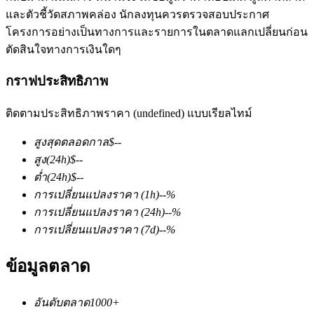
และตัวชี้วัดสภาพคล่อง นักลงทุนควรตรวจสอบประกาศ
โครงการอย่างเป็นทางการและรายการในตลาดแลกเปลี่ยนก่อน
ตัดสินใจทางการเงินใดๆ
กราฟประสิทธิภาพ
ติดตามประสิทธิภาพราคา (undefined) แบบเรียลไทม์
ฟิวเจอร์ส COIN-M
สูงสุดตลอดกาล
$
--
ฟิวเจอร์สสกุลเงินดิจิทัล
สูง
(24h)
$
--
ต่ำ
(24h)
$
--
การเปลี่ยนแปลงราคา
(1h)
--
%
TradFi
การเปลี่ยนแปลงราคา
(24h)
--
%
อนุพันธ์ของหุ้น ฟอเร็กซ์ โลหะมีค่า และสินค้าโภคภัณฑ์
การเปลี่ยนแปลงราคา
(7d)
--
%
ข้อมูลตลาด
อันดับตลาด
1000+