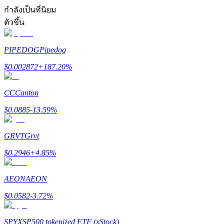
การวิเคราะห์ข้อมูลขนาดใหญ่ รวมถึงข้อมูลการค้า ฯลฯ
กำลังเป็นที่นิยม
ตัวขึ้น
PIPEDOG
Pipedog
$
0.002872
+
187.20
%
CC
Canton
แนะนำ
$
0.0885
-13.59
%
คู่มือเริ่มต้นฟิวเจอร์ส
GRVT
Grvt
$
0.2946
+
4.85
%
AEON
AEON
$
0.0582
-3.72
%
SPYX
SP500 tokenized ETF (xStock)