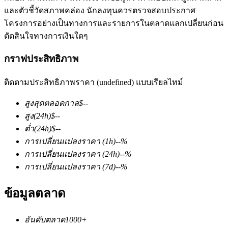
และตัวชี้วัดสภาพคล่อง นักลงทุนควรตรวจสอบประกาศ
โครงการอย่างเป็นทางการและรายการในตลาดแลกเปลี่ยนก่อน
ตัดสินใจทางการเงินใดๆ
กราฟประสิทธิภาพ
ติดตามประสิทธิภาพราคา (undefined) แบบเรียลไทม์
ฟิวเจอร์ส COIN-M
สูงสุดตลอดกาล
$
--
ฟิวเจอร์สสกุลเงินดิจิทัล
สูง
(24h)
$
--
ต่ำ
(24h)
$
--
การเปลี่ยนแปลงราคา
(1h)
--
%
TradFi
การเปลี่ยนแปลงราคา
(24h)
--
%
อนุพันธ์ของหุ้น ฟอเร็กซ์ โลหะมีค่า และสินค้าโภคภัณฑ์
การเปลี่ยนแปลงราคา
(7d)
--
%
ข้อมูลตลาด
อันดับตลาด
1000+