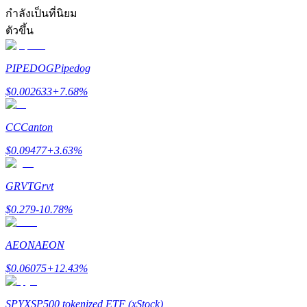
การวิเคราะห์ข้อมูลขนาดใหญ่ รวมถึงข้อมูลการค้า ฯลฯ
กำลังเป็นที่นิยม
ตัวขึ้น
PIPEDOG
Pipedog
$
0.002633
+
7.68
%
CC
Canton
แนะนำ
$
0.09477
+
3.63
%
คู่มือเริ่มต้นฟิวเจอร์ส
GRVT
Grvt
$
0.279
-10.78
%
AEON
AEON
$
0.06075
+
12.43
%
SPYX
SP500 tokenized ETF (xStock)