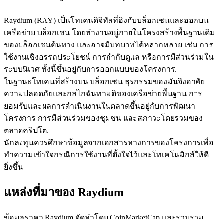
Raydium (RAY) เป็นโทเคนดิจิทัลที่อิงกับบล็อกเชนและออกบน
เครือข่าย บล็อกเชน โดยทำงานอยู่ภายในโครงสร้างพื้นฐานเดิม
ของบล็อกเชนต้นทาง และอาจมีบทบาทได้หลากหลาย เช่น การ
ใช้งานเชิงอรรถประโยชน์ การกำกับดูแล หรือการมีส่วนร่วมใน
เป็นเทรดเดอร์คัดลอก
ระบบนิเวศ ทั้งนี้ขึ้นอยู่กับการออกแบบของโครงการ.
ในฐานะโทเคนที่สร้างบน บล็อกเชน ธุรกรรมของมันจึงอาศัย
เพลิดเพลินกับการแบ่งปันผลกำไรและค่าคอมมิชชั่นการคัด
ความปลอดภัยและกลไกฉันทามติของเครือข่ายพื้นฐาน การ
ลอกการซื้อขาย
ยอมรับและผลการดำเนินงานในตลาดขึ้นอยู่กับการพัฒนา
โครงการ การมีส่วนร่วมของชุมชน และสภาวะโดยรวมของ
ตลาดคริปโต.
นักลงทุนควรศึกษาข้อมูลจากเอกสารทางการของโครงการเพื่อ
ทำความเข้าใจกรณีการใช้งานที่ตั้งใจไว้และโทเคโนมิกส์ให้ดี
ยิ่งขึ้น
แหล่งที่มาของ Raydium
ข้อมูล
ข้อมูลราคา Raydium จัดทำโดย CoinMarketCap และรวบรวม