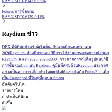
RAY/USDT
0.6142
+
0.03
%
Futures การซื้อขาย
RAY/USDT
0.6129
-0.11
%
Raydium ข่าว
พันธมิตร Bitrue
DEX ที่ดีที่สุดสำหรับผู้เริ่มต้น: อัปเดตเดือนพฤษภาคม
2026
Raydium: คำอธิบายและวิธีการใช้งาน
การคาดการณ์ราคา
มากถึง 65% คอมมิชชั่น!
Raydium (RAY) 2025, 2026-2030 | การคาดการณ์เต็มรูปแบบ
วิธี
การซื้อ CatCoin บน Raydium: คู่มือที่ครบถ้วน
Raydium ประกาศ
อย่างเป็นทางการเกี่ยวกับ LaunchLab! แข่งขันกับ Pump.Fun เพื่อ
เป็น Launchpad ที่ใหญ่ที่สุดบน Solana
อันดับคริปโต
รายการใหม่
กำลังเป็นที่นิยม
ตัวขึ้น
การแนะนำ