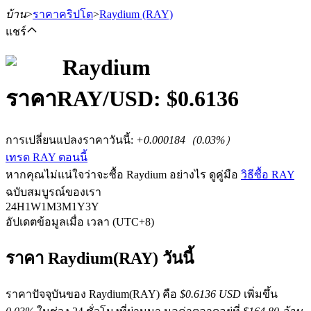
บ้าน
>
ราคาคริปโต
>
Raydium
(RAY)
แชร์
Raydium
ราคา
RAY
/USD: $
0.6136
ฟิวเจอร์ส
การเปลี่ยนแปลงราคาวันนี้
:
+0.000184
（
0.03
%）
เทรด RAY ตอนนี้
หากคุณไม่แน่ใจว่าจะซื้อ Raydium อย่างไร ดูคู่มือ
วิธีซื้อ RAY
ฉบับสมบูรณ์ของเรา
24H
1W
1M
3M
1Y
3Y
อัปเดตข้อมูลเมื่อ เวลา (UTC+8)
ฟิวเจอร์ส USDT
ราคา Raydium(RAY) วันนี้
ฟิวเจอร์สที่ใช้ USDT เป็นหลักประกัน
ราคาปัจจุบันของ Raydium(RAY) คือ
$0.6136 USD
เพิ่มขึ้น