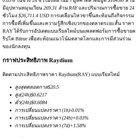
0.03%
ในช่วง 24 ชั่วโมงที่ผ่านมา มูลค่าตลาดอยู่ที่
$164.80 ล้าน
มีอุปทานหมุนเวียน
269.31 ล้าน RAY
และปริมาณการซื้อขาย 24
ชั่วโมง
$26,711.4 USD
การเคลื่อนไหวขาขึ้นสะท้อนถึงกิจกรรม
การซื้อที่เพิ่มขึ้นและความรู้สึกเชิงบวกของตลาดระยะสั้น ราคา
RAY ได้รับการอัปเดตแบบเรียลไทม์บนแพลตฟอร์มการซื้อขายค
ริปโต Bitrue เพื่อสะท้อนแนวโน้มตลาดโลกและการมีส่วนร่วม
ของนักลงทุน
ฟิวเจอร์ส COIN-M
กราฟประสิทธิภาพ Raydium
ฟิวเจอร์สสกุลเงินดิจิทัล
ติดตามประสิทธิภาพราคา Raydium(RAY) แบบเรียลไทม์
TradFi
สูงสุดตลอดกาล
$
20.5
สูง
(24h)
$
0.6217
อนุพันธ์ของหุ้น ฟอเร็กซ์ โลหะมีค่า และสินค้าโภคภัณฑ์
ต่ำ
(24h)
$
0.6084
การเปลี่ยนแปลงราคา
(1h)
-0.01
%
การเปลี่ยนแปลงราคา
(24h)
+
0.03
%
การเปลี่ยนแปลงราคา
(7d)
+
1.58
%