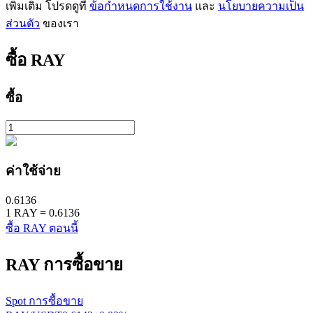
เพิ่มเติม โปรดดูที่
ข้อกำหนดการใช้งาน
และ
นโยบายความเป็น
ส่วนตัว
ของเรา
ซื้อ
RAY
ซื้อ
เรียนรู้ Staking
เรียนรู้เกี่ยวกับการสร้างรายได้แบบพาสซีฟ
Bitrue
AI
ค่าใช้จ่าย
0.6136
1
RAY
=
0.6136
ซื้อ RAY ตอนนี้
RAY
การซื้อขาย
พันธมิตร Bitrue
Spot การซื้อขาย