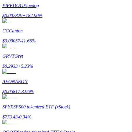
เชิญเพื่อนเพื่อรับรางวัลเงินสด
PIPEDOG
Pipedog
$
0.002829
+
182.90
%
Deposit CASHCAT & Win
CC
Canton
$
0.09057
-11.66
%
GRVT
Grvt
$
0.2933
+
5.23
%
AEON
AEON
Deposit CASHCAT & Win
$
0.05817
-3.96
%
Share 500000 CASHCAT prize pool
SPYX
SP500 tokenized ETF (xStock)
$
773.43
-0.34
%
Exclusive for BitMart Users
Register & Trade to Win 500,000 USDT