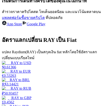
เริ่มต้นการเดินทางคริปโตของคุณในไม่กี่นาที
รับรางวัลการแข่งขันทุกวัน
สำรวจราคาคริปโตสด โทเค็นยอดนิยม และแนวโน้มตลาดบน
แพลตฟอร์มซื้อขายคริปโต
ที่ปลอดภัย
App Store
Google Play
อัตราแลกเปลี่ยน RAY เป็น Fiat
แปลง Raydium(RAY) เป็นสกุลเงิน fiat หลักโดยใช้อัตราแลก
เปลี่ยนแบบเรียลไทม์
การปักหลัก
RAY
to
USD
$
0.61366
ผลตอบแทนสูงและเข้าถึงได้ทันที
RAY
to
EUR
€
0.53263
RAY
to
BRL
R$
3.14421
RAY
to
RUB
₽
50.93457
RAY
to
GBP
£
0.4562