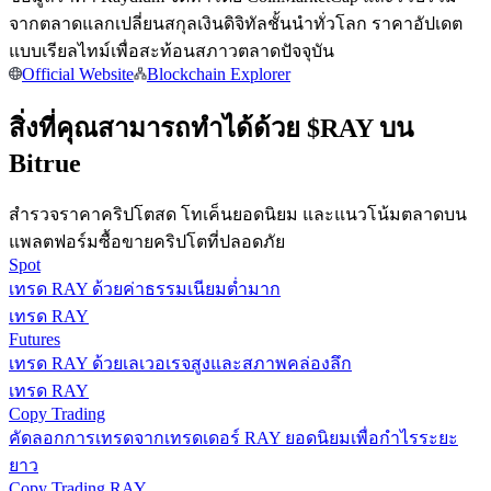
การวิเคราะห์ข้อมูลขนาดใหญ่ รวมถึงข้อมูลการค้า ฯลฯ
จากตลาดแลกเปลี่ยนสกุลเงินดิจิทัลชั้นนำทั่วโลก ราคาอัปเดต
แบบเรียลไทม์เพื่อสะท้อนสภาวตลาดปัจจุบัน
Official Website
Blockchain Explorer
สิ่งที่คุณสามารถทำได้ด้วย $RAY บน
Bitrue
สำรวจราคาคริปโตสด โทเค็นยอดนิยม และแนวโน้มตลาดบน
แนะนำ
แพลตฟอร์มซื้อขายคริปโตที่ปลอดภัย
Spot
คู่มือเริ่มต้นฟิวเจอร์ส
เทรด RAY ด้วยค่าธรรมเนียมต่ำมาก
เทรด RAY
Futures
เทรด RAY ด้วยเลเวอเรจสูงและสภาพคล่องลึก
เทรด RAY
Copy Trading
คัดลอกการเทรดจากเทรดเดอร์ RAY ยอดนิยมเพื่อกำไรระยะ
ยาว
Copy Trading RAY