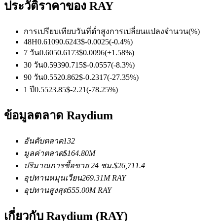
ประวัติราคาของ RAY
การเปรียบเทียบวันที่
ต่ำ
สูง
การเปลี่ยนแปลงจำนวน
(%)
ฟิวเจอร์ส USDC
48H
0.6109
0.6243
$
-0.0025
(
-0.4
%)
7 วัน
0.605
0.6173
$
0.0096
(
+
1.58
%)
ฟิวเจอร์สที่ใช้ USDC เป็นหลักประกัน
30 วัน
0.5939
0.715
$
-0.0557
(
-8.3
%)
90 วัน
0.552
0.862
$
-0.2317
(
-27.35
%)
1 ปี
0.552
3.85
$
-2.21
(
-78.25
%)
ข้อมูลตลาด Raydium
อันดับตลาด
132
มูลค่าตลาด
$
164.80M
คัดลอกการซื้อขาย
ปริมาณการซื้อขาย 24 ชม.
$
26,711.4
อุปทานหมุนเวียน
269.31M
RAY
เข้าร่วมกับเทรดเดอร์ชั้นนำ
อุปทานสูงสุด
555.00M
RAY
เกี่ยวกับ Raydium (RAY)