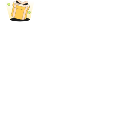
77,777+3k Rewards
กิจกรรมเพิ่มเติม
รับรางวัลและสิทธิพิเศษสุดพิเศษ
ศูนย์รางวัล
เข้าสู่ระบบ
ลงชื่อ