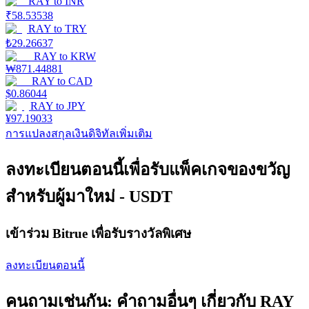
RAY
to
INR
₹
58.53538
RAY
to
TRY
Launchpool
₺
29.26637
RAY
to
KRW
การเซ้งแบบยืดหยุ่นเพื่อรับโทเคนยอดนิยม
₩
871.44881
RAY
to
CAD
$
0.86044
RAY
to
JPY
¥
97.19033
การแปลงสกุลเงินดิจิทัลเพิ่มเติม
ลงทะเบียนตอนนี้เพื่อรับแพ็คเกจของขวัญ
สำหรับผู้มาใหม่ - USDT
การล็อค BTR
เข้าร่วม Bitrue เพื่อรับรางวัลพิเศษ
การลงทุนพิเศษสำหรับผู้ถือ BTR
ลงทะเบียนตอนนี้
คนถามเช่นกัน: คำถามอื่นๆ เกี่ยวกับ RAY