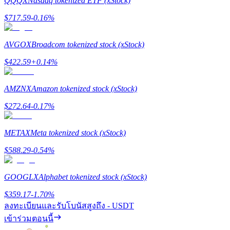
QQQX
Nasdaq tokenized ETF (xStock)
$
717.59
-0.16
%
Precious Metals Trading Carnival
AVGOX
Broadcom tokenized stock (xStock)
Trade Gold & Silver · 33,333 USDT Bonus
$
422.59
+
0.14
%
AMZNX
Amazon tokenized stock (xStock)
USDT New User Exclusive 10% APR
$
272.64
-0.17
%
USDT Flexible Staking | Daily Rewards
METAX
Meta tokenized stock (xStock)
$
588.29
-0.54
%
New Listing Futures Fest
GOOGLX
Alphabet tokenized stock (xStock)
Trade New Futures, Win 200,000 USDT
$
359.17
-1.70
%
ลงทะเบียนและรับโบนัสสูงถึง
- USDT
เข้าร่วมตอนนี้
Crypto World Cup 2026: Grand Finale