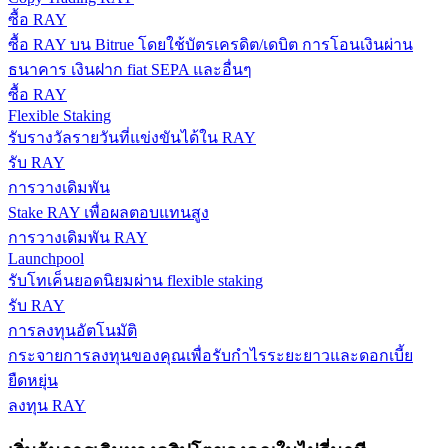
ซื้อ RAY
กลยุทธ์การซื้อขาย
ซื้อ RAY บน Bitrue โดยใช้บัตรเครดิต/เดบิต การโอนเงินผ่าน
เรียนรู้วิธีการรักษาผลกำไร
ธนาคาร เงินฝาก fiat SEPA และอื่นๆ
ซื้อ RAY
Flexible Staking
รับรางวัลรายวันที่แข่งขันได้ใน RAY
รับ RAY
การวางเดิมพัน
Stake RAY เพื่อผลตอบแทนสูง
ได้รับ
การวางเดิมพัน RAY
Launchpool
รับโทเค็นยอดนิยมผ่าน flexible staking
รับ RAY
การลงทุนอัตโนมัติ
กระจายการลงทุนของคุณเพื่อรับกำไรระยะยาวและดอกเบี้ย
ยืดหยุ่น
ลงทุน RAY
พาวเวอร์พิกกี้