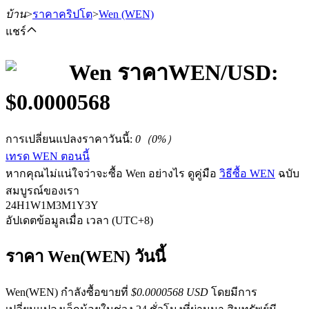
บ้าน
>
ราคาคริปโต
>
Wen
(WEN)
แชร์
Wen
ราคา
WEN
/USD:
$
0.0000568
ฟิวเจอร์ส
การเปลี่ยนแปลงราคาวันนี้
:
0
（
0
%）
เทรด WEN ตอนนี้
หากคุณไม่แน่ใจว่าจะซื้อ Wen อย่างไร ดูคู่มือ
วิธีซื้อ WEN
ฉบับ
สมบูรณ์ของเรา
24H
1W
1M
3M
1Y
3Y
อัปเดตข้อมูลเมื่อ เวลา (UTC+8)
ฟิวเจอร์ส USDT
ราคา Wen(WEN) วันนี้
ฟิวเจอร์สที่ใช้ USDT เป็นหลักประกัน
Wen(WEN) กำลังซื้อขายที่
$0.0000568 USD
โดยมีการ