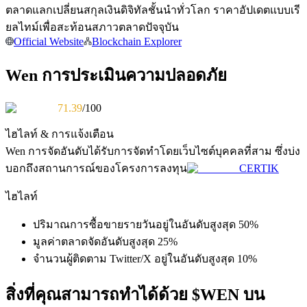
การวิเคราะห์ข้อมูลขนาดใหญ่ รวมถึงข้อมูลการค้า ฯลฯ
ตลาดแลกเปลี่ยนสกุลเงินดิจิทัลชั้นนำทั่วโลก ราคาอัปเดตแบบเรี
ยลไทม์เพื่อสะท้อนสภาวตลาดปัจจุบัน
Official Website
Blockchain Explorer
Wen การประเมินความปลอดภัย
71.39
/100
ไฮไลท์ & การแจ้งเตือน
แนะนำ
Wen
การจัดอันดับได้รับการจัดทำโดยเว็บไซต์บุคคลที่สาม ซึ่งบ่ง
บอกถึงสถานการณ์ของโครงการลงทุน
CERTIK
คู่มือเริ่มต้นฟิวเจอร์ส
ไฮไลท์
ปริมาณการซื้อขายรายวันอยู่ในอันดับสูงสุด 50%
มูลค่าตลาดจัดอันดับสูงสุด 25%
จำนวนผู้ติดตาม Twitter/X อยู่ในอันดับสูงสุด 10%
สิ่งที่คุณสามารถทำได้ด้วย $WEN บน