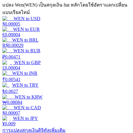
แปลง Wen(WEN) เป็นสกุลเงิน fiat หลักโดยใช้อัตราแลกเปลี่ยน
แบบเรียลไทม์
Launchpool
WEN
to
USD
$
0.00005
การเซ้งแบบยืดหยุ่นเพื่อรับโทเคนยอดนิยม
WEN
to
EUR
€
0.00004
WEN
to
BRL
R$
0.00029
WEN
to
RUB
₽
0.00471
WEN
to
GBP
£
0.00004
WEN
to
INR
₹
0.00541
WEN
to
TRY
การล็อค BTR
₺
0.0027
WEN
to
KRW
การลงทุนพิเศษสำหรับผู้ถือ BTR
₩
0.08084
WEN
to
CAD
$
0.00007
WEN
to
JPY
¥
0.009
การแปลงสกุลเงินดิจิทัลเพิ่มเติม