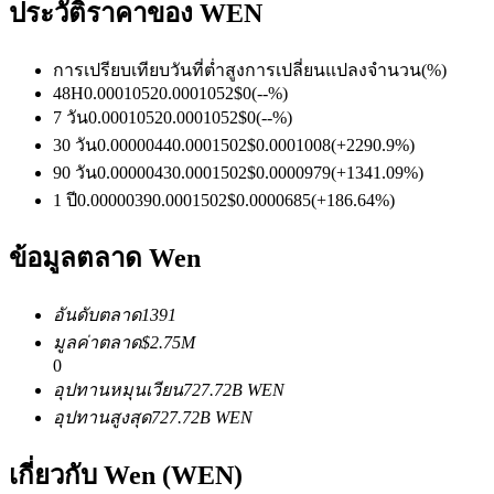
ประวัติราคาของ WEN
การเปรียบเทียบวันที่
ต่ำ
สูง
การเปลี่ยนแปลงจำนวน
(%)
ฟิวเจอร์ส USDC
48H
0.0001052
0.0001052
$
0
(
--
%)
7 วัน
0.0001052
0.0001052
$
0
(
--
%)
ฟิวเจอร์สที่ใช้ USDC เป็นหลักประกัน
30 วัน
0.0000044
0.0001502
$
0.0001008
(
+
2290.9
%)
90 วัน
0.0000043
0.0001502
$
0.0000979
(
+
1341.09
%)
1 ปี
0.0000039
0.0001502
$
0.0000685
(
+
186.64
%)
ข้อมูลตลาด Wen
อันดับตลาด
1391
มูลค่าตลาด
$
2.75M
0
คัดลอกการซื้อขาย
อุปทานหมุนเวียน
727.72B
WEN
เข้าร่วมกับเทรดเดอร์ชั้นนำ
อุปทานสูงสุด
727.72B
WEN
เกี่ยวกับ Wen (WEN)