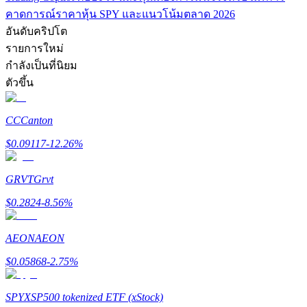
เชิญเพื่อนเพื่อรับรางวัลเงินสด
คาดการณ์ราคาหุ้น SPY และแนวโน้มตลาด 2026
อันดับคริปโต
Deposit CASHCAT & Win
รายการใหม่
กำลังเป็นที่นิยม
ตัวขึ้น
CC
Canton
$
0.09117
-12.26
%
GRVT
Grvt
Deposit CASHCAT & Win
$
0.2824
-8.56
%
Share 500000 CASHCAT prize pool
AEON
AEON
$
0.05868
-2.75
%
Exclusive for BitMart Users
SPYX
SP500 tokenized ETF (xStock)
Register & Trade to Win 500,000 USDT