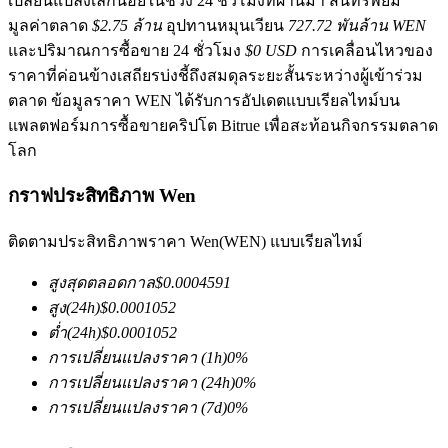
เปลี่ยนแปลงเล็กน้อยในช่วง 24 ชั่วโมงที่ผ่านมา สินทรัพย์มี
มูลค่าตลาด
$2.75 ล้าน
อุปทานหมุนเวียน
727.72 พันล้าน WEN
และปริมาณการซื้อขาย 24 ชั่วโมง
$0 USD
การเคลื่อนไหวของ
ราคาที่ค่อนข้างเสถียรบ่งชี้ถึงสมดุลระยะสั้นระหว่างผู้เข้าร่วม
ตลาด ข้อมูลราคา WEN ได้รับการอัปเดตแบบเรียลไทม์บน
แพลตฟอร์มการซื้อขายคริปโต Bitrue เพื่อสะท้อนกิจกรรมตลาด
โลก
ฟิวเจอร์ส COIN-M
กราฟประสิทธิภาพ Wen
ฟิวเจอร์สสกุลเงินดิจิทัล
ติดตามประสิทธิภาพราคา Wen(WEN) แบบเรียลไทม์
TradFi
สูงสุดตลอดกาล
$
0.0004591
สูง
(24h)
$
0.0001052
อนุพันธ์ของหุ้น ฟอเร็กซ์ โลหะมีค่า และสินค้าโภคภัณฑ์
ต่ำ
(24h)
$
0.0001052
การเปลี่ยนแปลงราคา
(1h)
0
%
การเปลี่ยนแปลงราคา
(24h)
0
%
การเปลี่ยนแปลงราคา
(7d)
0
%