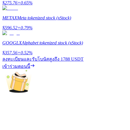
$
275.76
+
0.65
%
รับรางวัลการแข่งขันทุกวัน
METAX
Meta tokenized stock (xStock)
$
596.52
+
0.79
%
GOOGLX
Alphabet tokenized stock (xStock)
$
357.56
+
0.52
%
ลงทะเบียนและรับโบนัสสูงถึง
1788 USDT
การปักหลัก
เข้าร่วมตอนนี้
ผลตอบแทนสูงและเข้าถึงได้ทันที