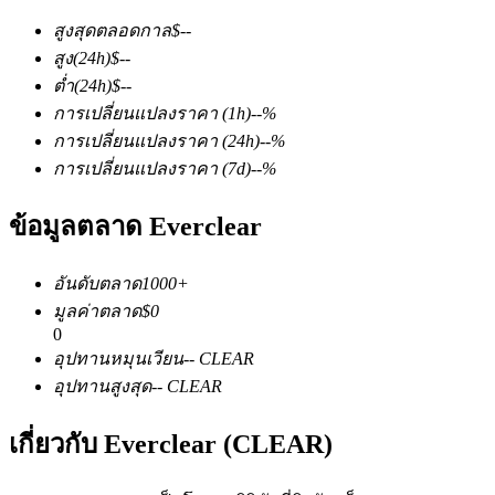
สูงสุดตลอดกาล
$
--
สูง
(24h)
$
--
ต่ำ
(24h)
$
--
การเปลี่ยนแปลงราคา
(1h)
--
%
การเปลี่ยนแปลงราคา
(24h)
--
%
การเปลี่ยนแปลงราคา
(7d)
--
%
ฟิวเจอร์ส COIN-M
ข้อมูลตลาด Everclear
ฟิวเจอร์สสกุลเงินดิจิทัล
อันดับตลาด
1000+
TradFi
มูลค่าตลาด
$
0
0
อนุพันธ์ของหุ้น ฟอเร็กซ์ โลหะมีค่า และสินค้าโภคภัณฑ์
อุปทานหมุนเวียน
--
CLEAR
อุปทานสูงสุด
--
CLEAR
เกี่ยวกับ Everclear (CLEAR)