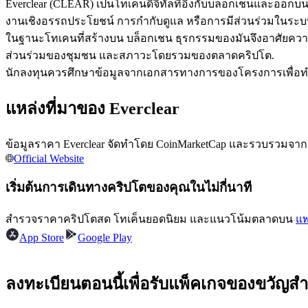
Everclear (CLEAR) เป็นโทเคนดิจิทัลที่อิงกับบล็อกเชนและออ
งานเชิงอรรถประโยชน์ การกำกับดูแล หรือการมีส่วนร่วมในระบบน
ในฐานะโทเคนที่สร้างบน บล็อกเชน ธุรกรรมของมันจึงอาศัยคว
ส่วนร่วมของชุมชน และสภาวะโดยรวมของตลาดคริปโต.
ฟิวเจอร์ส USDC
นักลงทุนควรศึกษาข้อมูลจากเอกสารทางการของโครงการเพื่อทำควา
ฟิวเจอร์สที่ใช้ USDC เป็นหลักประกัน
แหล่งที่มาของ Everclear
ข้อมูลราคา Everclear จัดทำโดย CoinMarketCap และรวบรวมจากตล
Official Website
เริ่มต้นการเดินทางคริปโตของคุณในไม่กี่นาที
สำรวจราคาคริปโตสด โทเค็นยอดนิยม และแนวโน้มตลาดบน
แพ
คัดลอกการซื้อขาย
App Store
Google Play
เข้าร่วมกับเทรดเดอร์ชั้นนำ
ลงทะเบียนตอนนี้เพื่อรับแพ็คเกจของขวัญสำ