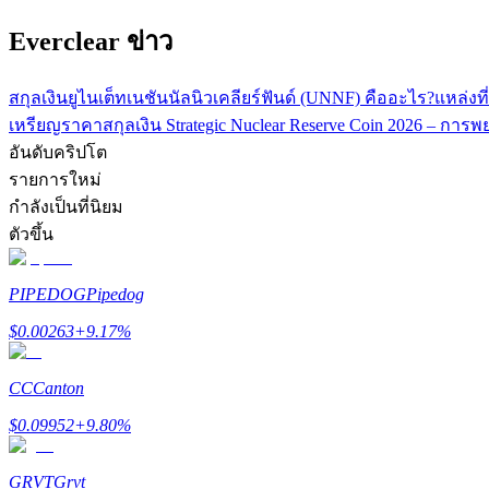
Everclear ข่าว
สกุลเงินยูไนเต็ทเนชันนัลนิวเคลียร์ฟันด์ (UNNF) คืออะไร?
แหล่งท
เหรียญ
ราคาสกุลเงิน Strategic Nuclear Reserve Coin 2026 – กา
อันดับคริปโต
รายการใหม่
กำลังเป็นที่นิยม
แนะนำ
ตัวขึ้น
คู่มือเริ่มต้นฟิวเจอร์ส
PIPEDOG
Pipedog
$
0.00263
+
9.17
%
CC
Canton
$
0.09952
+
9.80
%
GRVT
Grvt
กลยุทธ์การซื้อขาย