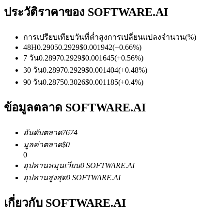
ประวัติราคาของ SOFTWARE.AI
การเปรียบเทียบวันที่
ต่ำ
สูง
การเปลี่ยนแปลงจำนวน
(%)
ฟิวเจอร์ส USDC
48H
0.2905
0.2929
$
0.001942
(
+
0.66
%)
7 วัน
0.2897
0.2929
$
0.001645
(
+
0.56
%)
ฟิวเจอร์สที่ใช้ USDC เป็นหลักประกัน
30 วัน
0.2897
0.2929
$
0.001404
(
+
0.48
%)
90 วัน
0.2875
0.3026
$
0.001185
(
+
0.4
%)
ข้อมูลตลาด SOFTWARE.AI
อันดับตลาด
7674
มูลค่าตลาด
$
0
0
คัดลอกการซื้อขาย
อุปทานหมุนเวียน
0
SOFTWARE.AI
อุปทานสูงสุด
0
SOFTWARE.AI
เข้าร่วมกับเทรดเดอร์ชั้นนำ
เกี่ยวกับ SOFTWARE.AI