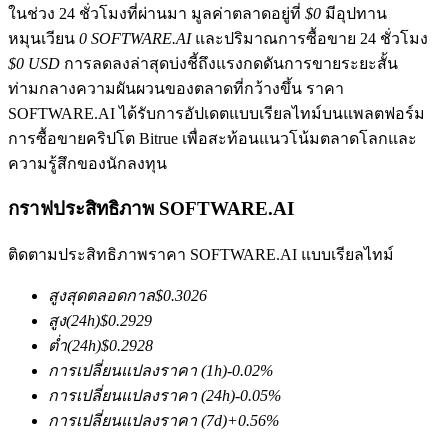
ในช่วง 24 ชั่วโมงที่ผ่านมา มูลค่าตลาดอยู่ที่
$0
มีอุปทาน
หมุนเวียน
0 SOFTWARE.AI
และปริมาณการซื้อขาย 24 ชั่วโมง
$0 USD
การลดลงล่าสุดบ่งชี้ถึงแรงกดดันการขายระยะสั้น
ท่ามกลางความผันผวนของตลาดที่กว้างขึ้น ราคา
SOFTWARE.AI ได้รับการอัปเดตแบบเรียลไทม์บนแพลตฟอร์ม
การซื้อขายคริปโต Bitrue เพื่อสะท้อนแนวโน้มตลาดโลกและ
ความรู้สึกของนักลงทุน
ฟิวเจอร์ส COIN-M
ฟิวเจอร์สสกุลเงินดิจิทัล
กราฟประสิทธิภาพ SOFTWARE.AI
ติดตามประสิทธิภาพราคา SOFTWARE.AI แบบเรียลไทม์
TradFi
สูงสุดตลอดกาล
$
0.3026
อนุพันธ์ของหุ้น ฟอเร็กซ์ โลหะมีค่า และสินค้าโภคภัณฑ์
สูง
(24h)
$
0.2929
ต่ำ
(24h)
$
0.2928
การเปลี่ยนแปลงราคา
(1h)
-0.02
%
การเปลี่ยนแปลงราคา
(24h)
-0.05
%
การเปลี่ยนแปลงราคา
(7d)
+
0.56
%