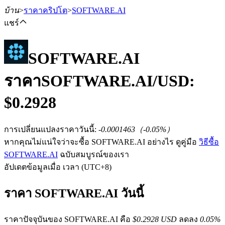
บ้าน
>
ราคาคริปโต
>
SOFTWARE.AI
แชร์
SOFTWARE.AI
ฟิวเจอร์ส
ราคา
SOFTWARE.AI
/USD:
$
0.2928
การเปลี่ยนแปลงราคาวันนี้
:
-0.0001463
（
-0.05
%）
หากคุณไม่แน่ใจว่าจะซื้อ SOFTWARE.AI อย่างไร ดูคู่มือ
วิธีซื้อ
SOFTWARE.AI
ฉบับสมบูรณ์ของเรา
อัปเดตข้อมูลเมื่อ เวลา (UTC+8)
ฟิวเจอร์ส USDT
ราคา SOFTWARE.AI วันนี้
ฟิวเจอร์สที่ใช้ USDT เป็นหลักประกัน
ราคาปัจจุบันของ SOFTWARE.AI คือ
$0.2928 USD
ลดลง
0.05%