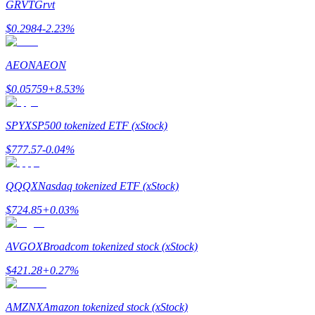
GRVT
Grvt
$
0.2984
-2.23
%
Launchpool
การเซ้งแบบยืดหยุ่นเพื่อรับโทเคนยอดนิยม
AEON
AEON
$
0.05759
+
8.53
%
SPYX
SP500 tokenized ETF (xStock)
$
777.57
-0.04
%
QQQX
Nasdaq tokenized ETF (xStock)
$
724.85
+
0.03
%
การล็อค BTR
การลงทุนพิเศษสำหรับผู้ถือ BTR
AVGOX
Broadcom tokenized stock (xStock)
$
421.28
+
0.27
%
AMZNX
Amazon tokenized stock (xStock)