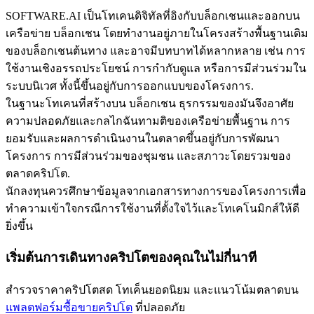
SOFTWARE.AI เป็นโทเคนดิจิทัลที่อิงกับบล็อกเชนและออกบน
เครือข่าย บล็อกเชน โดยทำงานอยู่ภายในโครงสร้างพื้นฐานเดิม
ของบล็อกเชนต้นทาง และอาจมีบทบาทได้หลากหลาย เช่น การ
ใช้งานเชิงอรรถประโยชน์ การกำกับดูแล หรือการมีส่วนร่วมใน
ระบบนิเวศ ทั้งนี้ขึ้นอยู่กับการออกแบบของโครงการ.
เป็นเทรดเดอร์คัดลอก
ในฐานะโทเคนที่สร้างบน บล็อกเชน ธุรกรรมของมันจึงอาศัย
ความปลอดภัยและกลไกฉันทามติของเครือข่ายพื้นฐาน การ
เพลิดเพลินกับการแบ่งปันผลกำไรและค่าคอมมิชชั่นการคัด
ยอมรับและผลการดำเนินงานในตลาดขึ้นอยู่กับการพัฒนา
ลอกการซื้อขาย
โครงการ การมีส่วนร่วมของชุมชน และสภาวะโดยรวมของ
ตลาดคริปโต.
นักลงทุนควรศึกษาข้อมูลจากเอกสารทางการของโครงการเพื่อ
ทำความเข้าใจกรณีการใช้งานที่ตั้งใจไว้และโทเคโนมิกส์ให้ดี
ยิ่งขึ้น
เริ่มต้นการเดินทางคริปโตของคุณในไม่กี่นาที
สำรวจราคาคริปโตสด โทเค็นยอดนิยม และแนวโน้มตลาดบน
ข้อมูล
แพลตฟอร์มซื้อขายคริปโต
ที่ปลอดภัย